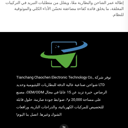
إطالة عمر الشاحن والبطارية معًا، ويقلل من متطلبات التبريد في التركيبات
المغلقة، ما يخلق فائدة كفاءة مضاعفة تحسّن الأداء الكلي والموثوقية
للنظام.
توفر شركة Tianchang Chaochen Electronic Technology Co.,
LTD شواحن صناعية عالية الدقة للبطاريات الليثيومية وحديد
الرصاص. خبرة تزيد عن 15 عامًا في مجال OEM/ODM، مصنع
على مساحة 20,000 م²، ضوابط جودة صارمة. حلول قابلة
للتخصيص للمركبات الكهربائية، والدراجات النارية، ورافعات
الشوك وغيرها. اتصل بنا اليوم!