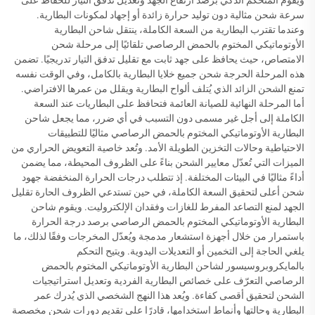
ويقوم المتحكم الذكي برصد ارتفاع الجهد وتعديل تدفق التيار للحفاظ على
سرعة شحن مثالية دون توليد حرارة زائدة أو إجهاد لمكونات البطارية.
وعندما تقترب البطارية من السعة الكاملة، ينتقل شاحن البطارية
الأوتوماتيكي المختوم بالحمض الرصاصي تلقائيًا إلى مرحلة شحن
الامتصاص، حيث يحافظ على جهد ثابت مع تقليل تدفق التيار تدريجيًا. تضمن
هذه المرحلة الحرجة شحن جميع خلايا البطارية بالكامل، وفي الوقت نفسه
تمنع الشحن الزائد الذي يُتلف ألواح البطارية ويقلل من عمرها الافتراضي.
أما المرحلة النهائية للصيانة العائمة فتحافظ على البطاريات عند السعة
الكاملة إلى أجل غير مسمى دون التسبب في أي ضرر، مما يجعل شاحن
البطارية الأوتوماتيكي المختوم بالحمض الرصاصي مثاليًا للتطبيقات
الاحتياطية وحالات التخزين الطويلة الأمد. وتُعد خاصية التعويض الحراري من
الميزات التي تُعدّل معايير الشحن بناءً على الظروف المحيطة، مما يضمن
أداءً مثاليًا في البيئات المختلفة. إذ تتطلب درجات الحرارة المنخفضة جهود
شحن أعلى لتحقيق السعة الكاملة، في حين تستدعي الظروف الحارة تقليل
الجهد لمنع التصاعد المفرط للغازات وفقدان الإلكتروليت. ويقوم شاحن
البطارية الأوتوماتيكي المختوم بالحمض الرصاصي برصد درجة الحرارة
باستمرار من خلال أجهزة استشعار مدمجة ويُعدّل المخرجات وفقًا لذلك، ما
يلغي الحاجة إلى التخمين أو التعديلات اليدوية. ويتيح التحكم
بالمايكروبروسيسور لشاحن البطارية الأوتوماتيكي المختوم بالحمض
الرصاصي التعرّف على خصائص البطارية الفردية وتعديل استراتيجيات
الشحن لتحقيق أقصى كفاءة. ويُعد هذا النهج الشخصي الذي يُدرك عمر
البطارية وحالتها وأنماط استخدامها، قادرًا على تقديم دورات شحن مخصصة