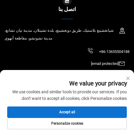
اتصل بنا
شيانغشينغ بلاستيك، طريق دونغشينغ، بلدة تشينلان، مدينة تيان تشانغ،
مدينة تشوتشو، مقاطعة آنهوي
+86-13655504188
[email protected]
We value your privacy
حقوق الطبع والنشر © 2025 تيان تشانغ تشاوتشين للتكنولوجيا الإلكترونية المحدودة.
We use cookies and similar tools to provide our services. If you
جميع الحقوق محفوظة.
سياسة الخصوصية
don't want to accept all cookies, click Personalize cookies.
Accept all
Personalize cookies
الصفحة الرئيسية
المنتجات
البريد الإلكتروني
الهاتف