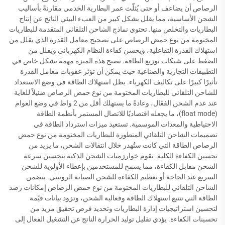
الرصاص أن يضاعف أو حتى يُثلّث عمر البطارية الخدمي مقارنةً بأساليب
الشحن الأساسية، مما يقلل بشكل كبير من العبء البيئي الناتج عن إنتاج
البطاريات والتخلص منها. تحتوي نماذج الشاحن التلقائي المتقدمة للبطاريات
المختومة من نوع حمض الرصاص على تصحيح معامل القدرة الذي يقلل من
استهلاك القدرة التفاعلية، ويحسن كفاءة النظام الكهربائي ويقلل من
الضغط على شبكات توزيع الطاقة. تصبح هذه الميزة مهمة بشكل خاص في
التطبيقات التجارية والصناعية حيث يمكن أن تؤثر عقوبات معامل القدرة
تأثيرًا كبيرًا على تكاليف الكهرباء. يظل استهلاك الطاقة في وضع الاستعداد
للشاحن التلقائي للبطاريات المختومة من نوع حمض الرصاص ضئيلاً للغاية
عند عدم الشحن الفعّال، وعادةً ما يستهلك أقل من 2 واط في وضع العوام
(float mode)، ما يجعله اقتصاديًا للاتصال المستمر بأنظمة الطاقة
الاحتياطية والمعدات الموسمية. تستعيد ميزات استرداد الطاقة في
تصميمات الشاحن التلقائي المتطورة للبطاريات المختومة من نوع حمض
الرصاص الطاقة التي كانت ستُهدر خلال انتقالات الشحن، ما يزيد من
تحسين الكفاءة الكلية. تقوم خوارزميات الشحن الذكية بتحسين سرعة
الشحن مقابل الكفاءة، مما يسمح للمستخدمين بإعطاء الأولوية للشحن
السريع عند الحاجة أو تعظيم الكفاءة للشحن الصيانة الروتيني. يتضمن
الشاحن التلقائي للبطاريات المختومة من نوع حمض الرصاص إمكانات رصد
الطاقة التي تتتبع استهلاك الطاقة وفعالية الشحن، وتزود بيانات قيّمة
لتحسين استراتيجيات إدارة البطاريات وتحديد فرص تحقيق مزيد من
تحسينات الكفاءة. يؤدي تقليل توليد الحرارة الناتج عن التشغيل الفعال إلى