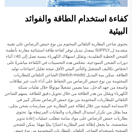
كفاءة استخدام الطاقة والفوائد
البيئية
يحتوي شاحن البطارية التلقائي المختوم من نوع حمض الرصاص على تقنية
متقدمة ل_SUPPLY بمعدل تبديل توفر كفاءة طاقة استثنائية مقارنة بأنظمة
الشحن الخطية التقليدية، وتقلل استهلاك الكهرباء بنسبة تصل إلى 40٪ أثناء
دورات الشحن النموذجية. تنعكس هذه التحسينات في الكفاءة مباشرةً على
انخفاض تكاليف التشغيل والتأثير البيئي الأقل نتيجة تقليل احتياجات توليد
الطاقة. تمكن بنية التبديل (Switch-mode) الشاحن التلقائي للبطاريات
المختومة من نوع حمض الرصاص من الحفاظ على أداء ثابت عبر نطاقات
واسعة من جهد الدخل، مما يضمن تشغيلاً موثوقًا خلال تقلبات شبكة
الكهرباء ويقلل من هدر الطاقة من خلال تحويل دقيق للطاقة. يسهم الشاحن
التلقائي للبطاريات المختومة من نوع حمض الرصاص بشكل كبير في
الاستدامة البيئية من خلال إطالة عمر البطارية عبر ممارسات شحن مثلى،
مما يقلل من تكرار استبدال البطاريات والنفايات المرتبطة بها. تحتوي
بطاريات حمض الرصاص على مواد سامة تتطلب عمليات إعادة تدوير
متخصصة، ما يجعل إطالة عمر البطارية اعتبارًا بيئيًا مهمًا. يمكن للشحن
الصحيح باستخدام الشاحن التلقائي للبطاريات المختومة من نوع حمض