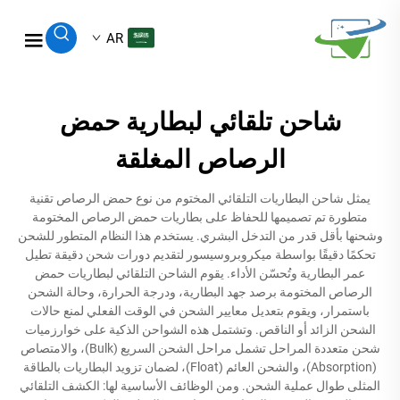
AR
شاحن تلقائي لبطارية حمض
الرصاص المغلقة
يمثل شاحن البطاريات التلقائي المختوم من نوع حمض الرصاص تقنية
متطورة تم تصميمها للحفاظ على بطاريات حمض الرصاص المختومة
وشحنها بأقل قدر من التدخل البشري. يستخدم هذا النظام المتطور للشحن
تحكمًا دقيقًا بواسطة ميكروبروسيسور لتقديم دورات شحن دقيقة تطيل
عمر البطارية وتُحسّن الأداء. يقوم الشاحن التلقائي لبطاريات حمض
الرصاص المختومة برصد جهد البطارية، ودرجة الحرارة، وحالة الشحن
باستمرار، ويقوم بتعديل معايير الشحن في الوقت الفعلي لمنع حالات
الشحن الزائد أو الناقص. وتشتمل هذه الشواحن الذكية على خوارزميات
شحن متعددة المراحل تشمل مراحل الشحن السريع (Bulk)، والامتصاص
(Absorption)، والشحن العائم (Float)، لضمان تزويد البطاريات بالطاقة
المثلى طوال عملية الشحن. ومن الوظائف الأساسية لها: الكشف التلقائي