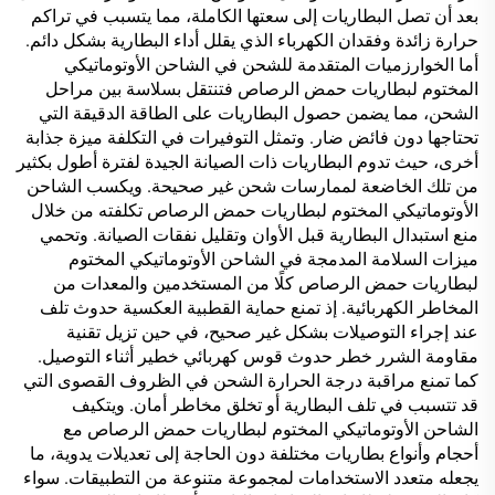
بعد أن تصل البطاريات إلى سعتها الكاملة، مما يتسبب في تراكم
حرارة زائدة وفقدان الكهرباء الذي يقلل أداء البطارية بشكل دائم.
أما الخوارزميات المتقدمة للشحن في الشاحن الأوتوماتيكي
المختوم لبطاريات حمض الرصاص فتنتقل بسلاسة بين مراحل
الشحن، مما يضمن حصول البطاريات على الطاقة الدقيقة التي
تحتاجها دون فائض ضار. وتمثل التوفيرات في التكلفة ميزة جذابة
أخرى، حيث تدوم البطاريات ذات الصيانة الجيدة لفترة أطول بكثير
من تلك الخاضعة لممارسات شحن غير صحيحة. ويكسب الشاحن
الأوتوماتيكي المختوم لبطاريات حمض الرصاص تكلفته من خلال
منع استبدال البطارية قبل الأوان وتقليل نفقات الصيانة. وتحمي
ميزات السلامة المدمجة في الشاحن الأوتوماتيكي المختوم
لبطاريات حمض الرصاص كلًا من المستخدمين والمعدات من
المخاطر الكهربائية. إذ تمنع حماية القطبية العكسية حدوث تلف
عند إجراء التوصيلات بشكل غير صحيح، في حين تزيل تقنية
مقاومة الشرر خطر حدوث قوس كهربائي خطير أثناء التوصيل.
كما تمنع مراقبة درجة الحرارة الشحن في الظروف القصوى التي
قد تتسبب في تلف البطارية أو تخلق مخاطر أمان. ويتكيف
الشاحن الأوتوماتيكي المختوم لبطاريات حمض الرصاص مع
أحجام وأنواع بطاريات مختلفة دون الحاجة إلى تعديلات يدوية، ما
يجعله متعدد الاستخدامات لمجموعة متنوعة من التطبيقات. سواء