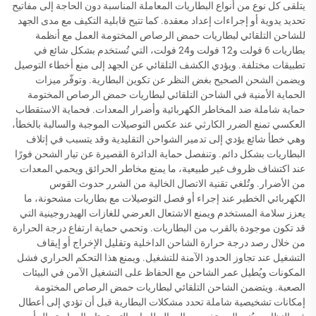
يتلقى كل نوع من أنواع البطاريات المعاملة المناسبة دون الحاجة إلى مفاتيح
تحديد يدوية أو إجراءات إعداد معقدة. كما تتيح قابلية التكيف مع مدى الجهد
للشاحن التلقائي لبطاريات حمض الرصاص المختومة العمل مع أنظمة
بطاريات 6 فولت و12 فولت و24 فولت، التي تُستخدم بشكل شائع في
تطبيقات مختلفة. ويؤدي الكشف التلقائي عن الجهد إلى منع أخطاء التوصيل
ويضمن الشحن الصحيح بغض النظر عن تكوين البطارية. وتوفّر ميزات
الحماية الأمنية في الشاحن التلقائي لبطاريات حمض الرصاص المختومة
حماية شاملة ضد المخاطر الكهربائية وأضرار المعدات. فحماية الاستقطاب
العكسي تمنع الضرر الكارثي عند عكس التوصيلات الموجبة والسالبة بالخطأ،
وهي خطأ شائع يؤدي إلى تدمير الشواحن التقليدية وقد يتسبب في إتلاف
البطاريات بشكل دائم. وتنفصل حماية الدائرة القصيرة عن تيار الشحن فورًا
عند اكتشاف ظروف غير طبيعية، ما يمنع مخاطر الحرائق ويحمي المعدات
من الأضرار. وتُلغي تقنية الاتصال الخالية من الشرر حدوث القوس
الكهربائي الخطير عند إجراء أو فصل التوصيلات مع بطاريات مشحونة، ما
يعزز سلامة المستخدم ويمنع الاشتعال العرضي للغازات الهيدروجينية التي
قد تكون موجودة بالقرب من البطاريات. وتحمي حماية ارتفاع درجة الحرارة
من خلال رصد درجة حرارة الشاحن الداخلية وتقليل الإخراج أو إيقاف
التشغيل عند تجاوز الحدود الآمنة للتشغيل. ويمنع هذا التحكم الحراري فشل
المكونات ويُطيل عمر الشاحن مع الحفاظ على التشغيل الآمن في البيئات
الصعبة. ويتضمن الشاحن التلقائي لبطاريات حمض الرصاص المختومة
إمكانات تشخيصية شاملة تحدد مشكلات البطارية قبل أن تؤدي إلى أعطال