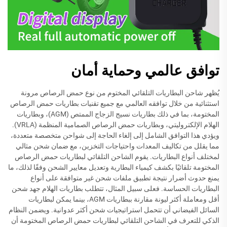
توافق عالمي وحماية أمان
يُظهر شاحن البطاريات التلقائي المختوم من نوع حمض الرصاص مرونة
استثنائية من خلال توافقه العالمي مع جميع تقنيات بطاريات حمض الرصاص
المختومة، بما في ذلك بطاريات نسيج الزجاج الممتص (AGM)، وبطاريات
الهلام الإلكتروليتي، وبطاريات حمض الرصاص الصمامية المنظمة (VRLA).
ويؤدي هذا التوافق الشامل إلى إلغاء الحاجة إلى شواحن متخصصة متعددة،
مما يقلل من تكاليف المعدات واحتياجات التخزين، مع ضمان شحن مثالي
لمختلف أنواع البطاريات. يقوم الشاحن التلقائي لبطاريات حمض الرصاص
المختومة تلقائيًا بكشف كيمياء البطارية وتعديل معايير الشحن وفقًا لذلك، ما
يمنع حدوث أضرار نتيجة تطبيق ملفات شحن غير متوافقة على أنواع
البطاريات الحساسة. فعلى سبيل المثال، تتطلب بطاريات الهلام جهد شحن
أقل ومعاملة أكثر ليونة مقارنة ببطاريات AGM، بينما يمكن لبطاريات
السائل الفيضاني أن تتحمل استراتيجيات شحن أكثر عدوانية. ويضمن النظام
الذكي للتعرف في الشاحن التلقائي لبطاريات حمض الرصاص المختومة أن