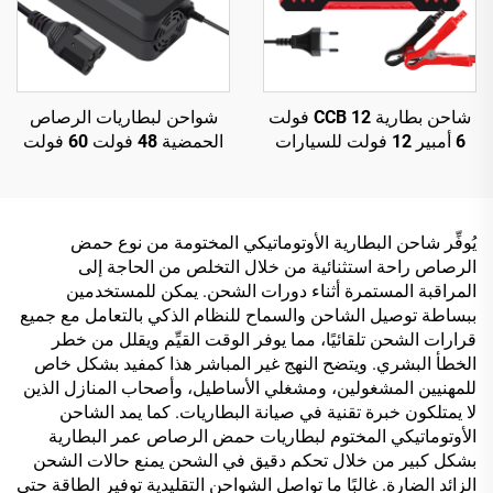
شاحن بطارية CCB 12 فولت
شواحن لبطاريات الرصاص
6 أمبير 12 فولت للسيارات
الحمضية 48 فولت 60 فولت
والدراجات النارية، شحن
72 فولت 20 أمبير في الساعة
متعدد الأجهزة، إكسسوارات
30 أمبير في الساعة، بقدرة
سيارات عابرة للحدود
خرج 120 واط/180 واط،
ومنفذ تيار مستمر للدراجات
يُوفِّر شاحن البطارية الأوتوماتيكي المختومة من نوع حمض
الكهربائية والمركبات ذات
الرصاص راحة استثنائية من خلال التخلص من الحاجة إلى
العجلتين
المراقبة المستمرة أثناء دورات الشحن. يمكن للمستخدمين
ببساطة توصيل الشاحن والسماح للنظام الذكي بالتعامل مع جميع
قرارات الشحن تلقائيًا، مما يوفر الوقت القيِّم ويقلل من خطر
الخطأ البشري. ويتضح النهج غير المباشر هذا كمفيد بشكل خاص
للمهنيين المشغولين، ومشغلي الأساطيل، وأصحاب المنازل الذين
لا يمتلكون خبرة تقنية في صيانة البطاريات. كما يمد الشاحن
الأوتوماتيكي المختوم لبطاريات حمض الرصاص عمر البطارية
بشكل كبير من خلال تحكم دقيق في الشحن يمنع حالات الشحن
الزائد الضارة. غالبًا ما تواصل الشواحن التقليدية توفير الطاقة حتى