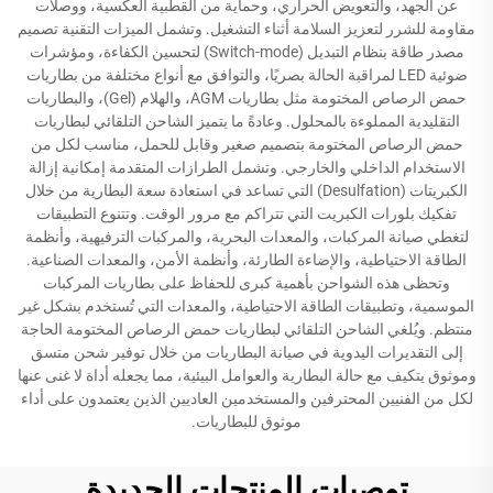
عن الجهد، والتعويض الحراري، وحماية من القطبية العكسية، ووصلات
مقاومة للشرر لتعزيز السلامة أثناء التشغيل. وتشمل الميزات التقنية تصميم
مصدر طاقة بنظام التبديل (Switch-mode) لتحسين الكفاءة، ومؤشرات
ضوئية LED لمراقبة الحالة بصريًا، والتوافق مع أنواع مختلفة من بطاريات
حمض الرصاص المختومة مثل بطاريات AGM، والهلام (Gel)، والبطاريات
التقليدية المملوءة بالمحلول. وعادةً ما يتميز الشاحن التلقائي لبطاريات
حمض الرصاص المختومة بتصميم صغير وقابل للحمل، مناسب لكل من
الاستخدام الداخلي والخارجي. وتشمل الطرازات المتقدمة إمكانية إزالة
الكبريتات (Desulfation) التي تساعد في استعادة سعة البطارية من خلال
تفكيك بلورات الكبريت التي تتراكم مع مرور الوقت. وتتنوع التطبيقات
لتغطي صيانة المركبات، والمعدات البحرية، والمركبات الترفيهية، وأنظمة
الطاقة الاحتياطية، والإضاءة الطارئة، وأنظمة الأمن، والمعدات الصناعية.
وتحظى هذه الشواحن بأهمية كبرى للحفاظ على بطاريات المركبات
الموسمية، وتطبيقات الطاقة الاحتياطية، والمعدات التي تُستخدم بشكل غير
منتظم. ويُلغي الشاحن التلقائي لبطاريات حمض الرصاص المختومة الحاجة
إلى التقديرات اليدوية في صيانة البطاريات من خلال توفير شحن متسق
وموثوق يتكيف مع حالة البطارية والعوامل البيئية، مما يجعله أداة لا غنى عنها
لكل من الفنيين المحترفين والمستخدمين العاديين الذين يعتمدون على أداء
موثوق للبطاريات.
توصيات المنتجات الجديدة