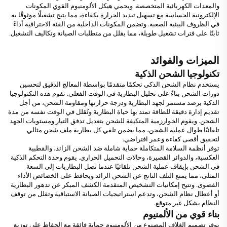
والمعدات الكهربائية المتخصصة. ويحمي هيكل الألومنيوم القوي المكونات
الإلكترونية الحساسة مع تسهيل تبديد الحرارة بكفاءة، مما يتيح تشغيلًا موثوقًا به
في الظروف البيئية الصعبة. وتضمن المكونات الداخلية من الفئة الاحترافية أداءً
ثابتًا على فترات تشغيل طويلة، مما يقلل من متطلبات الصيانة وتكاليف التشغيل.
الميزات والفوائد
تكنولوجيا الشحن الذكية
يستخدم نظام الشحن الذكي تحكمًا متقدمًا بواسطة المعالج الدقيق لتحسين
دورات الشحن بناءً على تحليل البطارية في الوقت الفعلي. تقوم هذه التكنولوجيا
الذكية برصد مستمر لجهد البطارية ودرجة حرارتها ومقاومة الشحن، من أجل
تقديم إدارة دقيقة للطاقة تمتد بها حياة البطارية وتُقلل في الوقت نفسه من مدة
الشحن. ويقوم الخوارزمية المتكيفة للشحن بتعديل تدفق التيار ومستويات الجهد
تلقائيًا طوال عملية الشحن، مما يضمن تلقي كل بطارية ملف شحن مثالي
لتحقيق أقصى كفاءة وعمر افتراضي.
توفر أنظمة السلامة المتكاملة حماية شاملة ضد الشحن الزائد، والقطبية
العكسية، والدوائر القصيرة، وحالات التحميل الحراري. يقوم وحدة التحكم الذكية
في الشحن بإيقاف عملية الشحن تلقائيًا عندما تصل البطاريات إلى السعة
المثلى، مما يمنع التلف الناتج عن الشحن الزائد ويحافظ على الخصائص الأداء
القصوى. وتتيح إمكانيات التشخيص المتقدمة الكشف المبكر عن تدهور البطارية
أو أعطال نظام الشحن، وتدعم استراتيجيات الصيانة الاستباقية وتقلل من توقف
النظام بشكل غير متوقع.
بناء قوي من الألمنيوم
يوفر تصميم الغلاف المصنوع من الألومنيوم حماية فائقة مع الحفاظ على توزيع