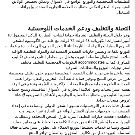
التطبيقات المتخصصة والتوزيع الواسع في الأسواق. ويمكن تخصيص الوثائق
الفنية ومواد الدعم لتعكس متطلبات العلامة التجارية المحددة وإجراءات
التشغيل.
التعبئة والتغليف ودعم الخدمات اللوجستية
توفر حلول التعبئة والتغليف الشاملة حماية لشاحن البطارية الذكي المحمول 10
أمبير للسيارات الكهربائية 48 فولت 72 فولت مع علبة من الألومنيوم للشحن
السريع للسيارات والدراجات النارية أثناء الشحن الدولي، إلى جانب دعم عمليات
التوزيع بكفاءة. وتضمن حاويات القصدير المستدامة والمواد التغليفية الواقية
سلامة المنتج طوال سلسلة التوريد، وتقلل من مخاطر التلف وتخفض تكاليف
المناورة. كما ت accommodates التكوينات المخصصة للتغليف مختلف
استراتيجيات التوزيع والمتطلبات السوقية.
تتيح لنا خبرتنا في توريد علب القصدير المخصصة تطوير حلول تغليف متخصصة
تعزز من عرض المنتج وتوفير حماية فائقة أثناء التخزين والنقل. توفر العلب
المعدنية الفاخرة حماية ممتازة للمعدات الإلكترونية القيّمة، وتدعم في الوقت
نفسه استراتيجيات وضع العلامة التجارية في الأسواق التنافسية. وتدمج خدمات
تصميم التغليف بين متطلبات الحماية الوظيفية والأهداف التسويقية لإنشاء
عروض منتجات جذابة.
تشمل خدمات دعم اللوجستيات تنسيق الشحن الدولي، ومساعدة في إعداد
المستندات، وتوجيهات بشأن الامتثال للوائح في التجارة عبر الحدود. وت
accommodates خيارات التغليف المرنة طرق الشحن المختلفة ومتطلبات
الوجهات، مما يُحسّن الكفاءة من حيث التكلفة مع الحفاظ على معايير حماية
المنتج. وتساعد خدمات تخطيط التوزيع العملاء على تطوير استراتيجيات فعالة
لسلسلة التوريد تقلل من تكاليف المخزون مع ضمان توافر المنتج.