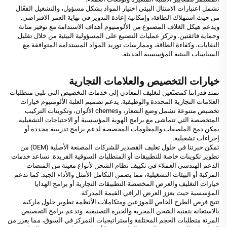
تشمل اعتبارات الامتثال البيئي اختيار المواد بشكل مسؤول، والتشغيل الفعّال
من حيث استهلاك الطاقة، وإمكانية إعادة التدوير في نهاية العمر الافتراضي.
ويدعم هيكل الغلاف المصنوع من الألومنيوم أهداف الاستدامة مع توفير متانة
وحماية فائقتين. وتركز عمليات التصنيع على المسؤولية البيئية من خلال تقليل
النفايات، وكفاءة الطاقة، وممارسات توريد المواد المستدامة المتوافقة مع
السياسات البيئية المؤسسية الحديثة.
خيارات التخصيص والعلامات التجارية
تمتد قدراتنا كمصنّعين لتغليف المعادن إلى خدمات التخصيص التي تلبي متطلبات
العلامات التجارية المحددة والوظيفية. يدعم تصميم العلبة الألومنيوم خيارات
تخصيص متنوعة تشمل وضع الشعار، وchemes الألوان، وتكوينات التركيب
المتخصصة التي تتماشى مع برامج الهوية المؤسسية أو الاحتياجات التشغيلية.
يمكن دمج الملصقات والمعلومات المخصصة لدعم برامج تدريبية محددة أو
إجراءات تشغيلية.
تمكن خبرتنا في حلول تغليف القصدير للشركات المصنعة الأصلية (OEM) من
تطوير تكوينات خاصة للتطبيقات أو المتطلبات السوقية الفريدة. تساعد خدمات
الدعم الهندسي العملاء في تكييف نظام الشحن لأنواع معينة من المنصات
المركبة أو البيئات التشغيلية، مما يضمن التكامل الأمثل والأداء الجيد. كما تدعم
خيارات التغليف والعرض المخصصة التطبيقات التجارية أو برامج الهدايا
المؤسسية حيث يعزز العرض الراقي القيمة المدركة.
تتيح فرص الطرح الخاص للموزعين ومتكاملات الأنظمة تطوير حلول ماركية
بالاستعانة بتقنية الشحن المجربة والخبرة التصنيعية. وتدعم برامج التخصيص
المرنة متطلبات الحجم المختلفة واستراتيجيات التمركز في السوق، مما يعزز من