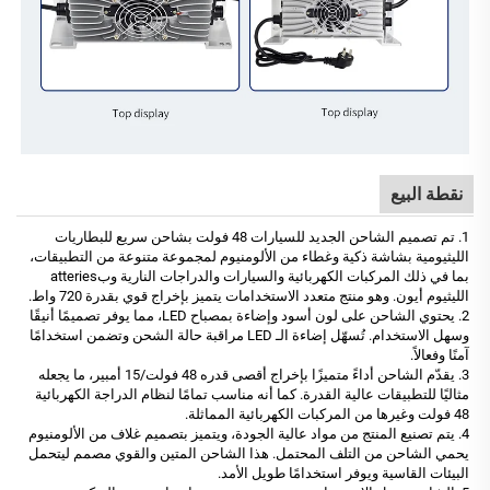
نقطة البيع
1. تم تصميم الشاحن الجديد للسيارات 48 فولت بشاحن سريع للبطاريات
الليثيومية بشاشة ذكية وغطاء من الألومنيوم لمجموعة متنوعة من التطبيقات،
بما في ذلك المركبات الكهربائية والسيارات والدراجات النارية وبatteries
الليثيوم أيون. وهو منتج متعدد الاستخدامات يتميز بإخراج قوي بقدرة 720 واط.
2. يحتوي الشاحن على لون أسود وإضاءة بمصباح LED، مما يوفر تصميمًا أنيقًا
وسهل الاستخدام. تُسهّل إضاءة الـ LED مراقبة حالة الشحن وتضمن استخدامًا
آمنًا وفعالاً.
3. يقدّم الشاحن أداءً متميزًا بإخراج أقصى قدره 48 فولت/15 أمبير، ما يجعله
مثاليًا للتطبيقات عالية القدرة. كما أنه مناسب تمامًا لنظام الدراجة الكهربائية
48 فولت وغيرها من المركبات الكهربائية المماثلة.
4. يتم تصنيع المنتج من مواد عالية الجودة، ويتميز بتصميم غلاف من الألومنيوم
يحمي الشاحن من التلف المحتمل. هذا الشاحن المتين والقوي مصمم ليتحمل
البيئات القاسية ويوفر استخدامًا طويل الأمد.