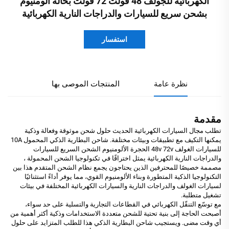
الكهربائية للجولف 48 فولت 72 فولت بحالة ألومنيوم
بشحن سريع للسيارات والدراجات النارية الكهربائية
استفسار
نظرة عامة
المنتجات الموصى بها
مقدمة
تطلب مجال السيارات الكهربائية الحديث حلول شحن موثوقة وفعالة وذكية
يمكنها التكيف مع تطبيقات وبيئات مختلفة. شاحن البطارية الذكي المحمول 10A
للسيارات الغولف 48v 72v الحجرة الألومنيوم الشحن السريع للسيارات
والدراجات النارية الكهربائية يمثل اختراقًا في تكنولوجيا الشحن المحمولة ،
مصممة خصيصًا للمحترفين الذين يحتاجون يجمع نظام الشحن المتقدم هذا بين
التكنولوجيا الذكية المتطورة وبناء الألومنيوم القوي، مما يوفر أداءً استثنائيًا
لسيارات الغولف والدراجات النارية والسيارات الكهربائية المختلفة في بيئات
تشغيل متطلبة.
مع توسّع التنقّل الكهربائي في القطاعات التجارية والتسلية على حد سواء،
أصبحت الحاجة إلى بنية تحتية للشحن متعددة الاستخدامات وذكية أكثر أهمية من
أي وقت مضى. ويستجيب شاحن البطارية الذكي هذا للطلب المتزايد على حلول