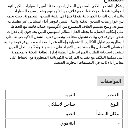
يشكل الشاحن الذكي المحمول للبطاريات بسعة 10 أمبير للسيارات الكهربائية
للجولف 48 فولت و72 فولت مع غلاف من الألومنيوم وشحذ سريع للسيارات
والدراجات النارية الكهربائية تقدمًا كبيرًا في تقنية الشحن المحمولة، حيث يجمع
بين خوارزميات الشحن الذكية والبناء المتين لتوفير أداء استثنائي عبر تطبيقات
متنوعة. ويتيح تصميم الغلاف المصنوع من الألومنيوم حماية فائقة مع الحفاظ
على إمكانية الحمل، ما يجعله الحل المثالي للمهنيين الذين يحتاجون إلى قدرات
شحن موثوقة في بيئات تشغيل مختلفة. وتضمن تقنية الشحن الذكية صيانة مثلى
للبطارية مع تقليل التكاليف التشغيلية وإطالة عمر المعدات، مما يوفر قيمة جذابة
لمشغلي الأساطيل والمستخدمين الأفراد على حد سواء. ويُعدّ هذا الحل المرن
للشحن استجابة للطلب المتزايد على أنظمة إدارة الطاقة الذكية والمحمولة
التي يمكنها التكيّف مع تقنيات المركبات الكهربائية المتطورة مع الحفاظ على
معايير أداء ثابتة في التطبيقات التجارية الصعبة.
المواصفات
العنصر
القيمة
النوع
شاحن لاسلكي
مكان المنشأ
الصين
-
أньهوي