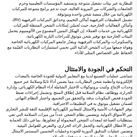
للبطارية عبر بيئات تشغيل متنوعة. وتستفيد المؤسسات التعليمية وحرم
الجامعات والشركات من المرونة العالية، حيث تدعم برامج متنوعة للمركبات
الكهربائية من خلال منصة شحن واحدة وموثوقة.
تشمل التطبيقات الترفيهية أماكن التخييم، وحدائق المركبات الترفيهية (RV)،
وأماكن الفعاليات الخارجية، حيث تُحسّن إمكانات الشحن المتنقلة للمركبات
الكهربائية من خدمات العملاء. إن الهيكل المتين المصنوع من الألومنيوم يتحمل
البيئات الخارجية مع توفير شحن موثوق للدراجات النارية الكهربائية،
والسكوترات، والمركبات الترفيهية. ويقدّر جامعو المركبات الكهربائية الخاصة
وهواة جمعها ميزات الشحن الذكية التي تحمي استثمارات البطاريات القيّمة مع
الحفاظ على الخصائص المثلى للأداء.
التحكم في الجودة والامتثال
تتماشى عمليات التصنيع لدينا مع المعايير الدولية للجودة الخاصة بالمعدات
الإلكترونية وأنظمة شحن البطاريات، مما يضمن أداءً ثابتًا وسلامةً عبر جميع
وحدات الإنتاج. وتُثبت بروتوكولات الاختبار الشاملة أداء النظام الكهربائي، وإدارة
الحرارة، ووظائف نظام السلامة قبل إطلاق المنتج. وتشمل إجراءات ضبط
الجودة فحص المكونات بدقة، والتحقق من التجميع، واختبار النظام النهائي
لضمان تشغيل موثوق به في التطبيقات الاحترافية.
توفر الشهادات الأمنية والامتثال للمعايير الكهربائية الإقليمية الثقة للنشر التجاري
عبر الأسواق الدولية. ويتضمن نظام الشحن عدداً من ميزات السلامة التي تفي
بمتطلبات الصناعة لمعدات الشحن المحمولة أو تتجاوزها، بما في ذلك الحماية
من الأعطال الكهربائية، والحمل الزائد الحراري، والتعرض للعوامل البيئية.
وتضمن عمليات التدقيق الدورية للجودة وعمليات التحسين المستمر الامتثال
المستمر للمعايير الأمنية المتغيرة وتوقعات العملاء.