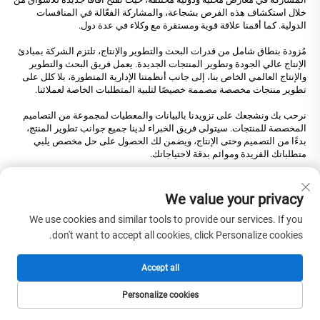
خلال استكشاف هذه الفرص بشجاعة، والمشاركة الفعّالة في المنافسات
الدولية. كما أقمنا علاقة قوية ومستقرة مع وكلاء في عدة دول.
مُزودة بنطاق شامل من قدرات البحث والتطوير والإنتاج، تلتزم الشركة بمبادئ
الإنتاج عالي الجودة وتطوير المنتجات الجديدة. يعمل فريق البحث والتطوير
والإنتاج العالمي الخاص بنا، إلى جانب أنظمتنا الإدارية المتطورة، بلا كلل على
تطوير منتجات مخصصة مصممة خصيصًا لتلبية المتطلبات الخاصة لعملائنا.
نرحب بك ونشجعك على تزويدنا بالبيانات والمعطيات لمجموعة من التصاميم
المخصصة للمنتجات. سيتولى فريق الخبراء لدينا جميع جوانب تطوير المنتج،
بدءًا من التصميم وحتى الإنتاج، ويضمن لك الحصول على حل مخصص يلبي
متطلباتك الفريدة وموائم بدقة لاحتياجاتك.
الأسئلة الشائعة
We value your privacy
1. من نحن؟
We use cookies and similar tools to provide our services. If you
نحن مقرنا في جيانغسو، الصين، بدأنا من عام 2024، ونبيع إلى جنوب شرق
don't want to accept all cookies, click Personalize cookies.
آسيا (50.00٪). ويبلغ إجمالي عدد الموظفين في مكتبنا حوالي 101-200 شخص.
2. كيف يمكننا ضمان الجودة؟
Accept all
دوماً يتم أخذ عينة قبل الإنتاج الكمي؛
دوماً يتم الفحص النهائي قبل الشحن؛
Personalize cookies
الصفحة الرئيسية
المنتجات
البريد الإلكتروني
الهاتف
3. ما الذي يمكنكم شراؤه منا؟