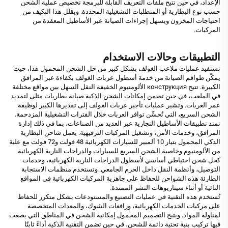
الإعداد، في حين تتيح ملفات التعريف القابلة للبرمجة تخصيص عملية الشحن
حسب نوع البطارية أو المتطلبات التشغيلية المحددة. ويقلل هذا التكيف من
احتياجات المخزون ويسهل إجراءات الصيانة عبر الأساطيل المعقدة من
المركبات.
التطبيقات وحالات الاستخدام
تستفيد عمليات ملاعب الغولف بشكل كبير من حل الشحن المحمول هذا، حيث
يمكّن طواقم الصيانة من خدمة أسطول عربات الغولف بكفاءة عبر المرافق
الكبيرة. تتيح конструкция الألومنيوم الخفيفة النقل السهل بين مواقع مختلفة
في الملعب، في حين تضمن إمكانات الشحن الذكية صيانة بطاريات مثلى لتمديد
عمر العربات. وتشير عمليات تأجير عربات الغولف إلى تقديرها الكبير لوظيفة
الشحن السريع، التي تُحسِّن توافر العربات خلال الفترات التشغيلية المزدحمة.
تمتد تطبيقات الأساطيل التجارية عبر العديد من الصناعات، بما في ذلك إدارة
المرافق، وخدمات الأمن، وتشغيل المركبات الترفيهية. يعمل شاحن البطارية
الذكي المحمول بتيار 10 ألمبير للسيارات الكهربائية 48 فولت و72 فولت مع علبة
من الألومنيوم وخاصية الشحن السريع للسيارات والدراجات النارية الكهربائية
كحل شحن احتياطي أساسي لأسطول الدراجات النارية الكهربائية، وخدمات
التوصيل، وأنظمة النقل داخل الحرم الجامعي. وتستخدم منظمات الاستجابة
الطارئة هذه الشواحن للحفاظ على جاهزية المركبات الكهربائية في المواقع
النائية أو أثناء سيناريوهات النشر الممتدة.
تُستخدم هذه التقنية في عمليات التصنيع والمستودعات بشكل متكرر للحفاظ
على مركبات الخدمات الكهربائية، ورافعات الشوك، والمعدات المتخصصة
لمناولة المواد. ويتيح التصميم المحمول إمكانية الشحن في المناطق التي يصعب
فيها تركيب بنية تحتية دائمة للشحن، في حين تضمن التقنية الذكية أداءً ثابتًا