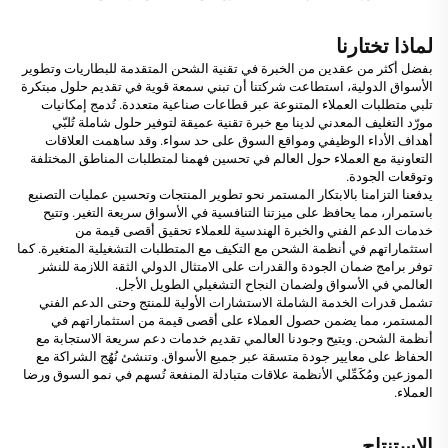
لماذا تختارنا
بفضل أكثر من عقدين من الخبرة في تقنية الشحن المتقدمة للبطاريات وتطوير
الأسواق الدولية، استطاعت شركتنا أن تبني سمعة قوية في تقديم حلول مبتكرة
تلبي متطلبات العملاء المتنوعة عبر قطاعات صناعية متعددة. تُدمج إمكانيات
مورّد التغليف المعدني لدينا مع خبرة تقنية عميقة لتوفير حلول شاملة تُلبّي
أهداف الأداء الوظيفي ومواقع السوق على حد سواء. وقد ساهمت العلاقات
التعاونية مع العملاء حول العالم في تحسين فهمنا لمتطلبات المناطق المختلفة
وتوقعات الجودة.
يدفعنا التزامنا بالابتكار المستمر نحو تطوير المنتجات وتحسين عمليات التصنيع
باستمرار، مما يحافظ على ميزتنا التنافسية في الأسواق سريعة التغير. وتتيح
خدمات الدعم الفني والخبرة الهندسية للعملاء تحقيق أقصى قيمة من
استثماراتهم في أنظمة الشحن مع التكيف مع المتطلبات التشغيلية المتغيرة. كما
توفر برامج ضمان الجودة والقدرات على الامتثال الدولي الثقة اللازمة للنشر
العالمي في الأسواق ولضمان النجاح التشغيلي الطويل الأجل.
تشمل قدرات الخدمة الشاملة الاستشارات الأولية للمنتج وحتى الدعم الفني
المستمر، مما يضمن حصول العملاء على أقصى قيمة من استثماراتهم في
أنظمة الشحن. ويتيح وجودنا العالمي تقديم خدمات دعم سريعة الاستجابة مع
الحفاظ على معايير جودة متسقة عبر جميع الأسواق. وتنشئ نُهُج الشراكة مع
الموزعين ومُكَمِّلي الأنظمة علاقات متبادلة المنفعة تُسهم في نمو السوق ورضا
العملاء.
الاستنتاج