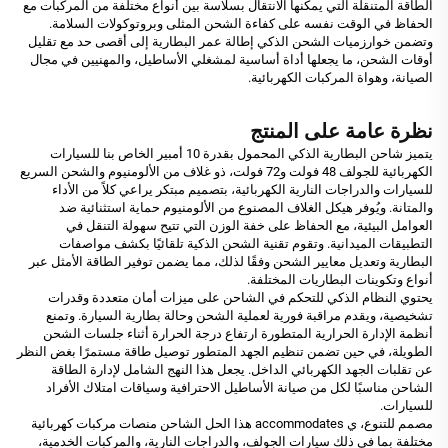
الطاقة المتنقلة التي يمكنها الانتقال بسلاسة بين أنواع مختلفة من المركبات مع
الحفاظ في الوقت نفسه على كفاءة الشحن المثلى وبروتوكولات السلامة.
وتضمن خوارزميات الشحن الذكي إطالة عمر البطارية إلى أقصى حد مع تقليل
أوقات الشحن، ما يجعلها أداة أساسية لمشغلي الأساطيل، والمهنيين في مجال
الصيانة، وهواة المركبات الكهربائية.
نظرة عامة على المنتج
يتميز شاحن البطارية الذكي المحمول بقدرة 10 أمبير الخاص بنا للسيارات
الكهربائية للجولف 48 فولت و72 فولت، ذو غلاف من الألومنيوم والشحن السريع
للسيارات والدراجات النارية الكهربائية، بتصميم مبتكر يراعي كلاً من الأداء
والمتانة. ويُوفر هيكل الغلاف المصنوع من الألومنيوم حماية استثنائية ضد
العوامل البيئية، مع الحفاظ على خفة الوزن التي تتيح سهولة التنقل في
التطبيقات الميدانية. وتقوم تقنية الشحن الذكية تلقائيًا بكشف مواصفات
البطارية وتعديل معايير الشحن وفقًا لذلك، مما يضمن توفير الطاقة الأمثل عبر
أنواع وتكوينات البطاريات المختلفة.
يحتوي النظام الذكي للتحكم في الشاحن على ميزات أمان متعددة وقدرات
تشخيصية، ويقدم مراقبة فورية لعملية الشحن وحالة بطارية السيارة. وتمنع
أنظمة الإدارة الحرارية المتطورة ارتفاع درجة الحرارة أثناء جلسات الشحن
الطويلة، في حين تضمن تنظيم الجهد المتطور توصيل طاقة مستمرًا بغض النظر
عن تقلبات الجهد الكهربائي الداخل. يجعل هذا النهج الشامل لإدارة الطاقة
الشاحن مناسبًا لكل من صيانة الأساطيل الاحترافية وسياقات امتلاك الأفراد
للسيارات.
مصمم للتنوع، ي accommodates هذا الحل الشاحن منصات مركبات كهربائية
مختلفة بما في ذلك سيارات الجولف، والدراجات النارية، والمركبات الخدمية،