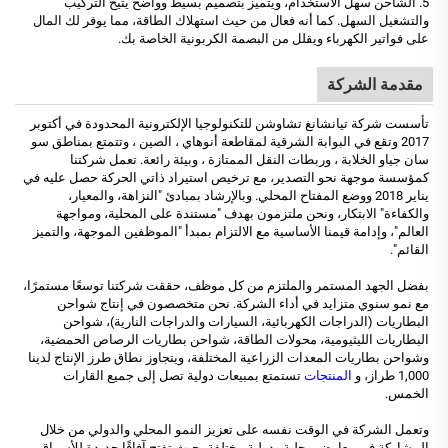
5. الشاحن سهل الاستخدام، ويتميز بتصميم بسيط وواضح يتيح التركيب
والتشغيل السهل. كما أنه فعال من حيث استهلاك الطاقة، مما يوفر لك المال
على فواتير الكهرباء ويقلل من البصمة الكربونية الخاصة بك.
مقدمة الشركة
تأسست شركة تيانشانغ تشاوشن للتكنولوجيا الإلكترونية المحدودة في أكتوبر
2017 وتقع في البوابة الشرقية لمقاطعة أنوهاي ، الصين ، وتتمتع بمناطق سو
سان جياو الخلابة ، وربطات النقل الممتازة ، وبيئة رائعة. تعمل شركتنا
كمؤسسة موجهة نحو التصدير، مع ترخيص استيراد ذاتي الحركة حصل عليه في
يناير 2018 ووضع المفتاح المحلي. وبالإرشاد بمبادئ "النزاهة، والمعيار،
والكفاءة" الابتكار، ونحن ملتزمون بهدف "مستندة على المحلية، ومواجهة
العالم"، وإدامة قيمنا الأساسية مع الالتزام بمبدأ "الموظفين الموجهة، والتميز
القائم".
بفضل الجهد المستمر والملتزم من كل موظف، حققت شركتنا توسعًا مستمرًا،
مع نمو سنوي متزايد في أداء الشركة. نحن متخصصون في إنتاج شواحن
البطاريات (الدراجات الكهربائية، السيارات والدراجات النارية)، شواحن
البطاريات الليثيومية، محولات الطاقة، شواحن بطاريات الرصاص الحمضية،
وشواحن بطاريات المعدات الزراعية المختلفة، ويتجاوز نطاق طرز الإنتاج لدينا
1,000 طراز، و
المنتجات
تستمتع بمبيعات دولية تصل إلى جميع القارات
الخمس.
وتعمل الشركة في الوقت نفسه على تعزيز النمو المحلي والدولي من خلال
المشاركة في معارض محلية ودولية مختلفة، حيث تفتح آفاقًا جديدة للأسواق من