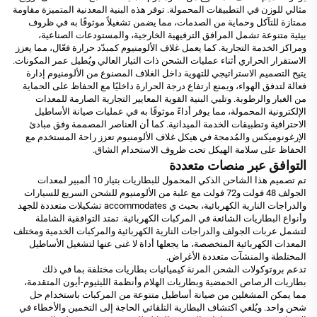
مثالي للوزن في التطبيقات المحمولة. توفر هذه البنية المعدنية المتميزة مقاومة
ممتازة للتآكل وحماية من الصدمات، مما يضمن تشغيلاً موثوقًا به في ظروف
بيئية متنوعة تشمل المرافق الترفيهية الخارجية، والمستودعات الصناعية،
ومراكز الخدمة التجارية. كما يعمل غلاف الألومنيوم كمبدّد حرارة فعّال، مما يعزز
الاستقرار الحراري أثناء عمليات الشحن ذات التيار العالي ويُطيل عمر المكونات.
يتيح التصميم الاستراتيجي للتهوية داخل الغلاف المصنوع من الألومنيوم إدارة
فعالة لتدفق الهواء، ويمنع ارتفاع درجة الحرارة داخليًا مع الحفاظ على الحماية
من الغبار والرطوبة. وتلبي البنية القوية المعايير التجارية الصارمة للمعدات
الإلكترونية المحمولة، مما يوفر أداءً موثوقًا به في عمليات صيانة الأساطيل
الاحترافية وتطبيقات الخدمة الميدانية. كما أن العناصر المصممة وفق مبادئ
الإرغونوميكس والمُدمجة في هيكل غلاف الألومنيوم تعزز راحة المستخدم مع
الحفاظ على سلامة الهيكل تحت ظروف الاستخدام الشاق.
التوافق عبر منصات متعددة
تم تصميم هذا الشاحن الذكي المحمول للبطاريات بتيار 10 ألمبير لمعدات
الجولف 48 فولت و72 فولت مع علبة من الألومنيوم للشحن السريع للسيارات
والدراجات النارية الكهربائية، بحيث ي accommodates تشكيلات متعددة للجهد
وأنواع البطاريات الشائعة في المركبات الكهربائية. تمتد التوافقية الشاملة
لتشمل عربات الجولف والدراجات النارية الكهربائية والمركبات الخدمية ومختلف
المعدات الكهربائية المتخصصة، ما يجعلها أداة لا غنى عنها لتشغيل الأساطيل
المختلطة والمنشآت متعددة الأغراض.
تدعم بروتوكولات الشحن المرنة كيميائيات بطاريات مختلفة بما في ذلك
بطاريات الرصاص الحمضية وبطاريات الهلام وأنظمة الليثيوم-أيون المتقدمة،
مما يمكن المشغلين من صيانة أساطيل متنوعة من المركبات باستخدام حل
شحن واحد. ويُلغي اكتشاف البطارية التلقائي الحاجة إلى التخمين والأخطاء في