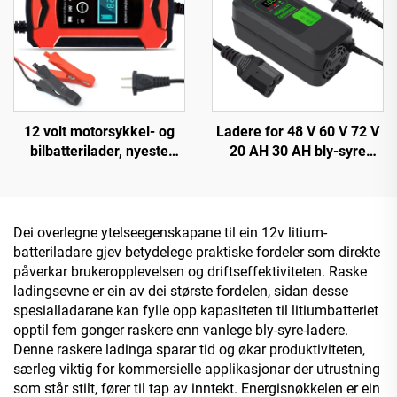
12 volt motorsykkel- og
Ladere for 48 V 60 V 72 V
bilbatterilader, nyeste
20 AH 30 AH bly-syre
populære produkter, 12V
batterier 120 W/180 W
batterilader 6A automatisk
utgangseffekt DC-port for
smart dropshipping-
elektriske sykler og
produkter
tohjulstrekk
Dei overlegne ytelseegenskapane til ein 12v litium-
batteriladare gjev betydelege praktiske fordeler som direkte
påverkar brukeropplevelsen og driftseffektiviteten. Raske
ladingsevne er ein av dei største fordelen, sidan desse
spesialladarane kan fylle opp kapasiteten til litiumbatteriet
opptil fem gonger raskere enn vanlege bly-syre-ladere.
Denne raskere ladinga sparar tid og økar produktiviteten,
særleg viktig for kommersielle applikasjonar der utrustning
som står stilt, fører til tap av inntekt. Energisnøkkelen er ein