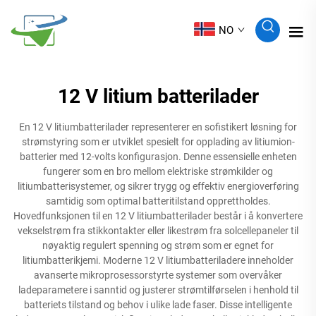
NO
12 V litium batterilader
En 12 V litiumbatterilader representerer en sofistikert løsning for
strømstyring som er utviklet spesielt for opplading av litiumion-
batterier med 12-volts konfigurasjon. Denne essensielle enheten
fungerer som en bro mellom elektriske strømkilder og
litiumbatterisystemer, og sikrer trygg og effektiv energioverføring
samtidig som optimal batteritilstand opprettholdes.
Hovedfunksjonen til en 12 V litiumbatterilader består i å konvertere
vekselstrøm fra stikkontakter eller likestrøm fra solcellepaneler til
nøyaktig regulert spenning og strøm som er egnet for
litiumbatterikjemi. Moderne 12 V litiumbatteriladere inneholder
avanserte mikroprosessorstyrte systemer som overvåker
ladeparametere i sanntid og justerer strømtilførselen i henhold til
batteriets tilstand og behov i ulike lade faser. Disse intelligente