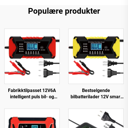
Populære produkter
Fabrikktilpasset 12V6A
Bestselgende
intelligent puls bil- og
bilbatterilader 12V smart
motorsykkelbatterilader
bly-syre
12V6A automatisk
reparasjonsbatterilader,
strømforsyning med OVP-
intelligent pulsreparasjon
beskyttelse Pd
12V batterilader