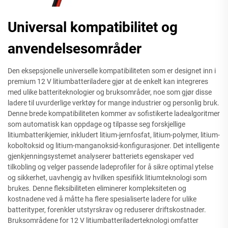
Universal kompatibilitet og
anvendelsesområder
Den eksepsjonelle universelle kompatibiliteten som er designet inn i
premium 12 V litiumbatteriladere gjør at de enkelt kan integreres
med ulike batteriteknologier og bruksområder, noe som gjør disse
ladere til uvurderlige verktøy for mange industrier og personlig bruk.
Denne brede kompatibiliteten kommer av sofistikerte ladealgoritmer
som automatisk kan oppdage og tilpasse seg forskjellige
litiumbatterikjemier, inkludert litium-jernfosfat, litium-polymer, litium-
koboltoksid og litium-manganoksid-konfigurasjoner. Det intelligente
gjenkjenningsystemet analyserer batteriets egenskaper ved
tilkobling og velger passende ladeprofiler for å sikre optimal ytelse
og sikkerhet, uavhengig av hvilken spesifikk litiumteknologi som
brukes. Denne fleksibiliteten eliminerer kompleksiteten og
kostnadene ved å måtte ha flere spesialiserte ladere for ulike
batterityper, forenkler utstyrskrav og reduserer driftskostnader.
Bruksområdene for 12 V litiumbatteriladerteknologi omfatter