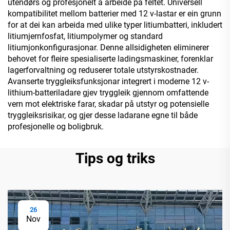
utendørs og profesjonelt å arbeide på feltet. Universell
kompatibilitet mellom batterier med 12 v-lastar er ein grunn
for at dei kan arbeida med ulike typer litiumbatteri, inkludert
litiumjernfosfat, litiumpolymer og standard
litiumjonkonfigurasjonar. Denne allsidigheten eliminerer
behovet for fleire spesialiserte ladingsmaskiner, forenklar
lagerforvaltning og reduserer totale utstyrskostnader.
Avanserte tryggleiksfunksjonar integrert i moderne 12 v-
lithium-batteriladare gjev tryggleik gjennom omfattende
vern mot elektriske farar, skadar på utstyr og potensielle
tryggleiksrisikar, og gjer desse ladarane egne til både
profesjonelle og boligbruk.
Tips og triks
26
Nov