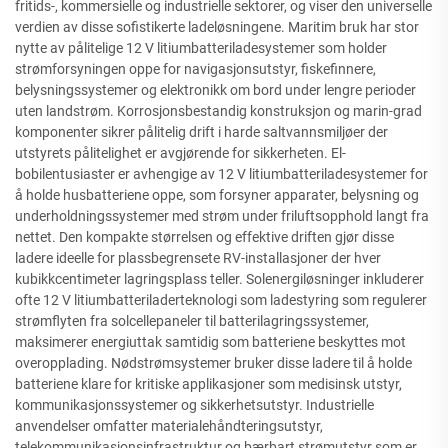
fritids-, kommersielle og industrielle sektorer, og viser den universelle
verdien av disse sofistikerte ladeløsningene. Maritim bruk har stor
nytte av pålitelige 12 V litiumbatteriladesystemer som holder
strømforsyningen oppe for navigasjonsutstyr, fiskefinnere,
belysningssystemer og elektronikk om bord under lengre perioder
uten landstrøm. Korrosjonsbestandig konstruksjon og marin-grad
komponenter sikrer pålitelig drift i harde saltvannsmiljøer der
utstyrets pålitelighet er avgjørende for sikkerheten. El-
bobilentusiaster er avhengige av 12 V litiumbatteriladesystemer for
å holde husbatteriene oppe, som forsyner apparater, belysning og
underholdningssystemer med strøm under friluftsopphold langt fra
nettet. Den kompakte størrelsen og effektive driften gjør disse
ladere ideelle for plassbegrensete RV-installasjoner der hver
kubikkcentimeter lagringsplass teller. Solenergiløsninger inkluderer
ofte 12 V litiumbatteriladerteknologi som ladestyring som regulerer
strømflyten fra solcellepaneler til batterilagringssystemer,
maksimerer energiuttak samtidig som batteriene beskyttes mot
overopplading. Nødstrømsystemer bruker disse ladere til å holde
batteriene klare for kritiske applikasjoner som medisinsk utstyr,
kommunikasjonssystemer og sikkerhetsutstyr. Industrielle
anvendelser omfatter materialehåndteringsutstyr,
telekommunikasjonsinfrastruktur og bærbart strømutstyr som er