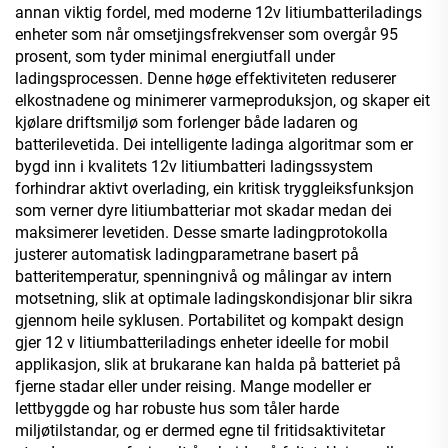
annan viktig fordel, med moderne 12v litiumbatteriladings
enheter som når omsetjingsfrekvenser som overgår 95
prosent, som tyder minimal energiutfall under
ladingsprocessen. Denne høge effektiviteten reduserer
elkostnadene og minimerer varmeproduksjon, og skaper eit
kjølare driftsmiljø som forlenger både ladaren og
batterilevetida. Dei intelligente ladinga algoritmar som er
bygd inn i kvalitets 12v litiumbatteri ladingssystem
forhindrar aktivt overlading, ein kritisk tryggleiksfunksjon
som verner dyre litiumbatteriar mot skadar medan dei
maksimerer levetiden. Desse smarte ladingprotokolla
justerer automatisk ladingparametrane basert på
batteritemperatur, spenningnivå og målingar av intern
motsetning, slik at optimale ladingskondisjonar blir sikra
gjennom heile syklusen. Portabilitet og kompakt design
gjer 12 v litiumbatteriladings enheter ideelle for mobil
applikasjon, slik at brukarane kan halda på batteriet på
fjerne stadar eller under reising. Mange modeller er
lettbyggde og har robuste hus som tåler harde
miljøtilstandar, og er dermed egne til fritidsaktivitetar