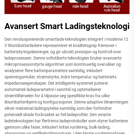
Avansert Smart Ladingsteknologi
Den revolusjonerende smartlade-teknologien integrert i moderne 12
V litiumbatteriladere representerer et kvalitetsgrep fremover i
batteristyringsløsninger, og gir ubrukt presisjon og kontroll over
ladeprosessen. Denne sofistikerte teknologien bruker avanserte
mikroprosessorstyrte algoritmer som kontinuerlig overvåker og
analyserer flere batteriparametere samtidig, inkludert
spenningsnivåer, strømstyrke, indre temperatur og batteriets
impedanseegenskaper. Det intelligente systemet justerer
automatisk ladeparametre i sanntid og optimaliserer
strømtilførselen for å tilpasse seg spesifikke krav fra ulike
litiumbatterikjemi og konfigurasjoner. Denne adaptive tilnærmingen
sikrer maksimal ladingsytelse samtidig som den forhindrer
potensiell skade forårsaket av feil ladeprofiler. Den smarte
ladeteknologien har flertrinns ladeprotokoller som styrer batteriene
gjennom ulike faser, inkludert initial vurdering, bulk-lading,
absorpsjon og vedlikeholdsmoduser. I den første vurderingsfasen