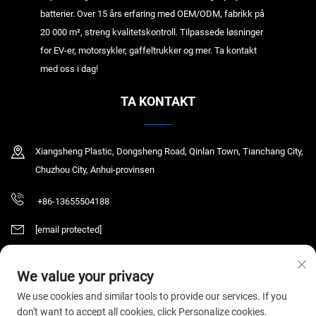
batterier. Over 15 års erfaring med OEM/ODM, fabrikk på
20 000 m², streng kvalitetskontroll. Tilpassede løsninger
for EV-er, motorsykler, gaffeltrukker og mer. Ta kontakt
med oss i dag!
TA KONTAKT
Xiangsheng Plastic, Dongsheng Road, Qinlan Town, Tianchang City,
Chuzhou City, Anhui-provinsen
+86-13655504188
[email protected]
We value your privacy
Copyright © 2025 Tianchang Chaochen Electronic Technology Co., LTD. Alle
We use cookies and similar tools to provide our services. If you
rettigheter reservert.
Personvernerklæring
don't want to accept all cookies, click Personalize cookies.