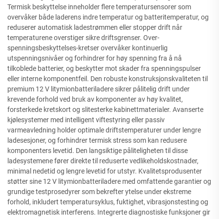
Termisk beskyttelse inneholder flere temperatursensorer som
overvåker både laderens indre temperatur og batteritemperatur, og
reduserer automatisk ladestrømmen eller stopper drift når
temperaturene overstiger sikre driftsgrenser. Over-
spenningsbeskyttelses-kretser overvåker kontinuerlig
utspenningsnivåer og forhindrer for høy spenning fra å nå
tilkoblede batterier, og beskytter mot skader fra spenningspulser
eller interne komponentfeil. Den robuste konstruksjonskvaliteten til
premium 12 V litymionbatteriladere sikrer pålitelig drift under
krevende forhold ved bruk av komponenter av høy kvalitet,
forsterkede kretskort og slitesterke kabinettmaterialer. Avanserte
kjølesystemer med intelligent viftestyring eller passiv
varmeavledning holder optimale driftstemperaturer under lengre
ladesesjoner, og forhindrer termisk stress som kan redusere
komponenters levetid. Den langsiktige påliteligheten til disse
ladesystemene fører direkte til reduserte vedlikeholdskostnader,
minimal nedetid og lengre levetid for utstyr. Kvalitetsprodusenter
støtter sine 12 V litymionbatteriladere med omfattende garantier og
grundige testprosedyrer som bekrefter ytelse under ekstreme
forhold, inkludert temperatursyklus, fuktighet, vibrasjonstesting og
elektromagnetisk interferens. Integrerte diagnostiske funksjoner gir