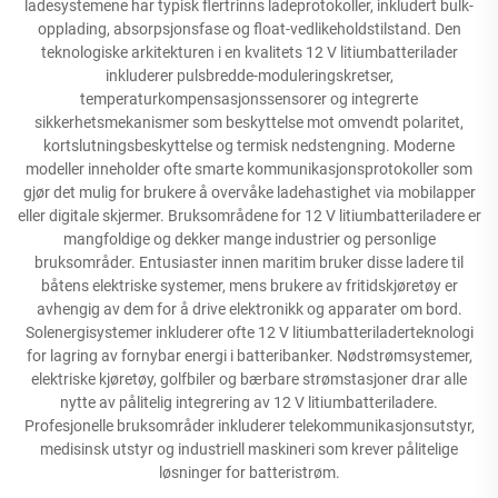
ladesystemene har typisk flertrinns ladeprotokoller, inkludert bulk-
opplading, absorpsjonsfase og float-vedlikeholdstilstand. Den
teknologiske arkitekturen i en kvalitets 12 V litiumbatterilader
inkluderer pulsbredde-moduleringskretser,
temperaturkompensasjonssensorer og integrerte
sikkerhetsmekanismer som beskyttelse mot omvendt polaritet,
kortslutningsbeskyttelse og termisk nedstengning. Moderne
modeller inneholder ofte smarte kommunikasjonsprotokoller som
gjør det mulig for brukere å overvåke ladehastighet via mobilapper
eller digitale skjermer. Bruksområdene for 12 V litiumbatteriladere er
mangfoldige og dekker mange industrier og personlige
bruksområder. Entusiaster innen maritim bruker disse ladere til
båtens elektriske systemer, mens brukere av fritidskjøretøy er
avhengig av dem for å drive elektronikk og apparater om bord.
Solenergisystemer inkluderer ofte 12 V litiumbatteriladerteknologi
for lagring av fornybar energi i batteribanker. Nødstrømsystemer,
elektriske kjøretøy, golfbiler og bærbare strømstasjoner drar alle
nytte av pålitelig integrering av 12 V litiumbatteriladere.
Profesjonelle bruksområder inkluderer telekommunikasjonsutstyr,
medisinsk utstyr og industriell maskineri som krever pålitelige
løsninger for batteristrøm.