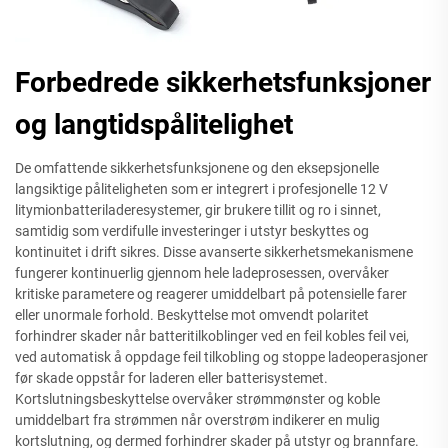
Forbedrede sikkerhetsfunksjoner
og langtidspålitelighet
De omfattende sikkerhetsfunksjonene og den eksepsjonelle
langsiktige påliteligheten som er integrert i profesjonelle 12 V
litymionbatteriladeresystemer, gir brukere tillit og ro i sinnet,
samtidig som verdifulle investeringer i utstyr beskyttes og
kontinuitet i drift sikres. Disse avanserte sikkerhetsmekanismene
fungerer kontinuerlig gjennom hele ladeprosessen, overvåker
kritiske parametere og reagerer umiddelbart på potensielle farer
eller unormale forhold. Beskyttelse mot omvendt polaritet
forhindrer skader når batteritilkoblinger ved en feil kobles feil vei,
ved automatisk å oppdage feil tilkobling og stoppe ladeoperasjoner
før skade oppstår for laderen eller batterisystemet.
Kortslutningsbeskyttelse overvåker strømmønster og koble
umiddelbart fra strømmen når overstrøm indikerer en mulig
kortslutning, og dermed forhindrer skader på utstyr og brannfare.