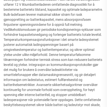
utfører 12 V litiumbatteriladeren omfattende diagnostikk for å
bestemme batteriets tilstand, kapasitet og optimale ladeparametre.
Bulk-ladefasen leverer maksimal sikker strøm for rask
gjenoppretting av batterikapasitet, mens absorpsjonsfasen
finjusterer spenningsnivåene for å oppnå full metning.
Vedlikeholdsmodusen gir periodiske kondisjonerings-sykluser som
forhindrer kapasitetsnedgang og forlenger batteriets totale levetid.
Temperaturkompensasjonsfunksjoner i det smarte ladesystemet
justerer automatisk ladingspenninger basert på
omgivelsestemperatur og batteritemperatur, og sikrer optimal
ytelse under ulike miljøforhold. Denne temperaturfølsomme
tilnærmingen forhindrer termisk stress som kan redusere batteriets
levetid og ytelse. Integrasjon av kommunikasjonsprotokoller gjør
det mulig for brukere å overvåke ladeaktiviteter via
smarttelefonapper eller datamaskingrensesnitt, og gir detaljert
informasjon om ladestatus, estimert fullførelsestid og
batterihelsemetrikker. Avanserte sikkerhetsalgoritmer overvåker
kontinuerlig for unormale forhold som overoppheting, for høyt
spenning eller interne batterifeil, og stopper umiddelbart
ladeoperasjoner når potensielle farer oppdages. Dette omfattende
beskyttelsessystemet sikrer både batteri og ladeutstyr mot skade,