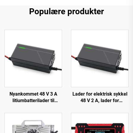
Populære produkter
Nyankommet 48 V 3 A
Lader for elektrisk sykkel
litiumbatterilader til
48 V 2 A, lader for
Forebike-lader med 48 V
litiumion-, LiFePO4- og
54,6 V 58,8 V 54,75 V 58,4
bly-syre-batteri, 48 V
V utgang for EV-sykkel
automatisk 2 A 54,6 V 58,8
150 W DC
V med 150 W DC-