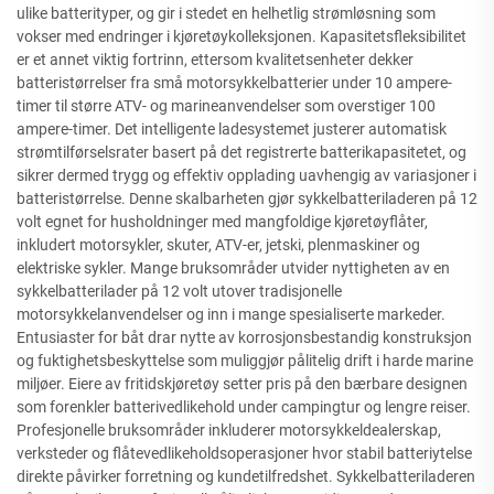
ulike batterityper, og gir i stedet en helhetlig strømløsning som
vokser med endringer i kjøretøykolleksjonen. Kapasitetsfleksibilitet
er et annet viktig fortrinn, ettersom kvalitetsenheter dekker
batteristørrelser fra små motorsykkelbatterier under 10 ampere-
timer til større ATV- og marineanvendelser som overstiger 100
ampere-timer. Det intelligente ladesystemet justerer automatisk
strømtilførselsrater basert på det registrerte batterikapasitetet, og
sikrer dermed trygg og effektiv opplading uavhengig av variasjoner i
batteristørrelse. Denne skalbarheten gjør sykkelbatteriladeren på 12
volt egnet for husholdninger med mangfoldige kjøretøyflåter,
inkludert motorsykler, skuter, ATV-er, jetski, plenmaskiner og
elektriske sykler. Mange bruksområder utvider nyttigheten av en
sykkelbatterilader på 12 volt utover tradisjonelle
motorsykkelanvendelser og inn i mange spesialiserte markeder.
Entusiaster for båt drar nytte av korrosjonsbestandig konstruksjon
og fuktighetsbeskyttelse som muliggjør pålitelig drift i harde marine
miljøer. Eiere av fritidskjøretøy setter pris på den bærbare designen
som forenkler batterivedlikehold under campingtur og lengre reiser.
Profesjonelle bruksområder inkluderer motorsykkeldealerskap,
verksteder og flåtevedlikeholdsoperasjoner hvor stabil batteriytelse
direkte påvirker forretning og kundetilfredshet. Sykkelbatteriladeren