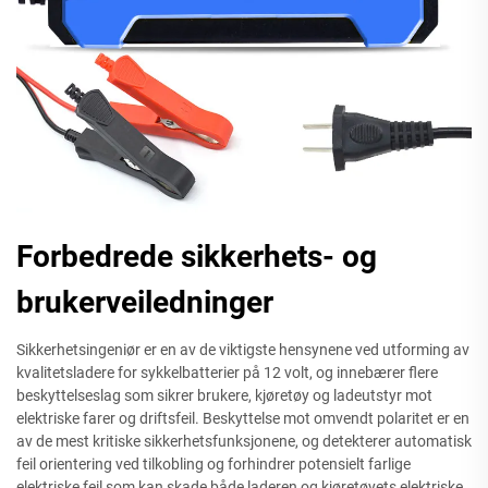
Forbedrede sikkerhets- og
brukerveiledninger
Sikkerhetsingeniør er en av de viktigste hensynene ved utforming av
kvalitetsladere for sykkelbatterier på 12 volt, og innebærer flere
beskyttelseslag som sikrer brukere, kjøretøy og ladeutstyr mot
elektriske farer og driftsfeil. Beskyttelse mot omvendt polaritet er en
av de mest kritiske sikkerhetsfunksjonene, og detekterer automatisk
feil orientering ved tilkobling og forhindrer potensielt farlige
elektriske feil som kan skade både laderen og kjøretøyets elektriske