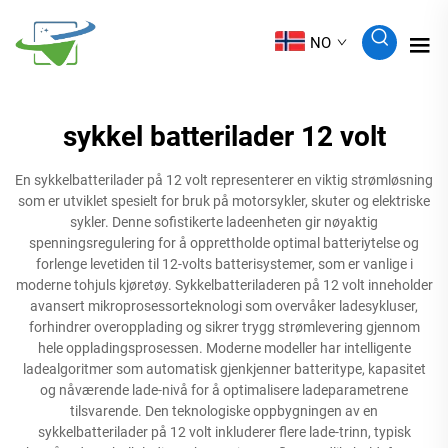
NO
sykkel batterilader 12 volt
En sykkelbatterilader på 12 volt representerer en viktig strømløsning
som er utviklet spesielt for bruk på motorsykler, skuter og elektriske
sykler. Denne sofistikerte ladeenheten gir nøyaktig
spenningsregulering for å opprettholde optimal batteriytelse og
forlenge levetiden til 12-volts batterisystemer, som er vanlige i
moderne tohjuls kjøretøy. Sykkelbatteriladeren på 12 volt inneholder
avansert mikroprosessorteknologi som overvåker ladesykluser,
forhindrer overopplading og sikrer trygg strømlevering gjennom
hele oppladingsprosessen. Moderne modeller har intelligente
ladealgoritmer som automatisk gjenkjenner batteritype, kapasitet
og nåværende lade-nivå for å optimalisere ladeparametrene
tilsvarende. Den teknologiske oppbygningen av en
sykkelbatterilader på 12 volt inkluderer flere lade-trinn, typisk