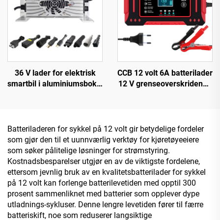
utgangsport
36 V lader for elektrisk
CCB 12 volt 6A batterilader
smartbil i aluminiumsboks,
12 V grenseoverskridende
ny rask ladeteknologi for
for biler og motorsykler
litiumbatteri
flere enheter lading
biltilbehør
Batteriladeren for sykkel på 12 volt gir betydelige fordeler
som gjør den til et uunnværlig verktøy for kjøretøyeeiere
som søker pålitelige løsninger for strømstyring.
Kostnadsbesparelser utgjør en av de viktigste fordelene,
ettersom jevnlig bruk av en kvalitetsbatterilader for sykkel
på 12 volt kan forlenge batterilevetiden med opptil 300
prosent sammenliknet med batterier som opplever dype
utladnings-sykluser. Denne lengre levetiden fører til færre
batteriskift, noe som reduserer langsiktige