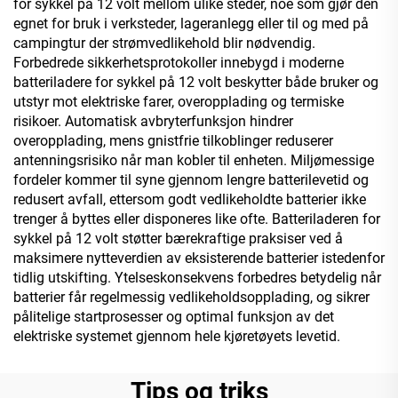
for sykkel på 12 volt mellom ulike steder, noe som gjør den
egnet for bruk i verksteder, lageranlegg eller til og med på
campingtur der strømvedlikehold blir nødvendig.
Forbedrede sikkerhetsprotokoller innebygd i moderne
batteriladere for sykkel på 12 volt beskytter både bruker og
utstyr mot elektriske farer, overopplading og termiske
risikoer. Automatisk avbryterfunksjon hindrer
overopplading, mens gnistfrie tilkoblinger reduserer
antenningsrisiko når man kobler til enheten. Miljømessige
fordeler kommer til syne gjennom lengre batterilevetid og
redusert avfall, ettersom godt vedlikeholdte batterier ikke
trenger å byttes eller disponeres like ofte. Batteriladeren for
sykkel på 12 volt støtter bærekraftige praksiser ved å
maksimere nytteverdien av eksisterende batterier istedenfor
tidlig utskifting. Ytelseskonsekvens forbedres betydelig når
batterier får regelmessig vedlikeholdsopplading, og sikrer
pålitelige startprosesser og optimal funksjon av det
elektriske systemet gjennom hele kjøretøyets levetid.
Tips og triks