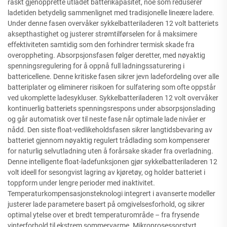
raskt gjenopprette utladet batterikapasitet, noe som reduserer
ladetiden betydelig sammenlignet med tradisjonelle lineære ladere.
Under denne fasen overvåker sykkelbatteriladeren 12 volt batteriets
aksepthastighet og justerer strømtilførselen for å maksimere
effektiviteten samtidig som den forhindrer termisk skade fra
overoppheting. Absorpsjonsfasen følger deretter, med nøyaktig
spenningsregulering for å oppnå full ladningssaturering i
battericellene. Denne kritiske fasen sikrer jevn ladefordeling over alle
batteriplater og eliminerer risikoen for sulfatering som ofte oppstår
ved ukomplette ladesykluser. Sykkelbatteriladeren 12 volt overvåker
kontinuerlig batteriets spenningsrespons under absorpsjonslading
og går automatisk over til neste fase når optimale lade nivåer er
nådd. Den siste float-vedlikeholdsfasen sikrer langtidsbevaring av
batteriet gjennom nøyaktig regulert trådlading som kompenserer
for naturlig selvutladning uten å forårsake skader fra overladning.
Denne intelligente float-ladefunksjonen gjør sykkelbatteriladeren 12
volt ideell for sesongvist lagring av kjøretøy, og holder batteriet i
toppform under lengre perioder med inaktivitet.
Temperaturkompensasjonsteknologi integrert i avanserte modeller
justerer lade parametere basert på omgivelsesforhold, og sikrer
optimal ytelse over et bredt temperaturområde – fra frysende
vinterforhold til ekstrem sommervarme. Mikroprosessorstyrt