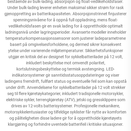
bestående av bulk-lading, absorpsjon og float-vedlikeholdsfaser.
Under bulk-lading leverer enheten maksimal sikker strøm for rask
gjenoppretting av batterikapasiteten. Absorpsjonstrinnet finjusterer
spenningsnivåene for å oppnå full oppladning, mens float-
vedlikeholdsfasen gir en svak lading for å opprettholde optimalt
ladningsnivå under lagringsperioder. Avanserte modeller inneholder
temperaturkompensasjonssensorer som justerer ladeparametrene
basert på omgivelsesforholdene, og dermed sikrer konsekvent
ytelse under varierende miljøtemperaturer. Sikkerhetsfunksjoner
utgjør en kritisk del av designet for sykkelbatterilader på 12 volt,
inkludert beskyttelse mot omvendt polaritet,
kortslutningsbeskyttelse og termisk avstengning. LED-
indikatorsystemer gir sanntidsstatusoppdateringer og viser
ladingens fremdrift, fullført status og eventuelle feil som kan oppstå
under drift. Anvendelsene for sykkelbatterilader på 12 volt strekker
seg til flere kjøretøykategorier, inkludert tradisjonelle motorsykler,
elektriske sykler, terrengkjøretøy (ATV), jetski og gressklippere som
drives av 12-volts batterisystemer. Profesjonelle mekanikere,
motorsykkelentusiaster og tilfeldige syklister får nytte av komforten
og påliteligheten disse ladere gir for å opprettholde kjøretøyets
klargjøring og forhindre uventede batterifeil i kritiske situasjoner.