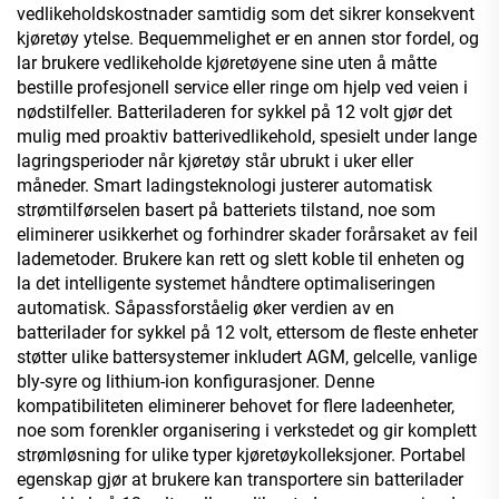
vedlikeholdskostnader samtidig som det sikrer konsekvent
kjøretøy ytelse. Bequemmelighet er en annen stor fordel, og
lar brukere vedlikeholde kjøretøyene sine uten å måtte
bestille profesjonell service eller ringe om hjelp ved veien i
nødstilfeller. Batteriladeren for sykkel på 12 volt gjør det
mulig med proaktiv batterivedlikehold, spesielt under lange
lagringsperioder når kjøretøy står ubrukt i uker eller
måneder. Smart ladingsteknologi justerer automatisk
strømtilførselen basert på batteriets tilstand, noe som
eliminerer usikkerhet og forhindrer skader forårsaket av feil
lademetoder. Brukere kan rett og slett koble til enheten og
la det intelligente systemet håndtere optimaliseringen
automatisk. Såpassforståelig øker verdien av en
batterilader for sykkel på 12 volt, ettersom de fleste enheter
støtter ulike battersystemer inkludert AGM, gelcelle, vanlige
bly-syre og lithium-ion konfigurasjoner. Denne
kompatibiliteten eliminerer behovet for flere ladeenheter,
noe som forenkler organisering i verkstedet og gir komplett
strømløsning for ulike typer kjøretøykolleksjoner. Portabel
egenskap gjør at brukere kan transportere sin batterilader