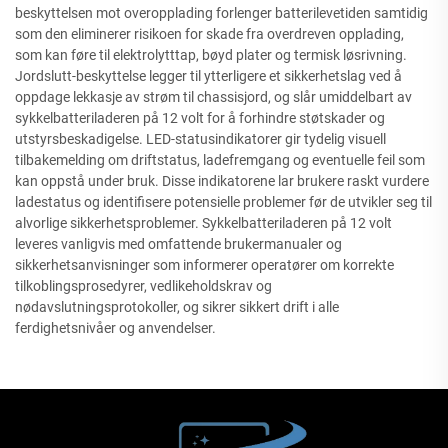
beskyttelsen mot overopplading forlenger batterilevetiden samtidig
som den eliminerer risikoen for skade fra overdreven opplading,
som kan føre til elektrolytttap, bøyd plater og termisk løsrivning.
Jordslutt-beskyttelse legger til ytterligere et sikkerhetslag ved å
oppdage lekkasje av strøm til chassisjord, og slår umiddelbart av
sykkelbatteriladeren på 12 volt for å forhindre støtskader og
utstyrsbeskadigelse. LED-statusindikatorer gir tydelig visuell
tilbakemelding om driftstatus, ladefremgang og eventuelle feil som
kan oppstå under bruk. Disse indikatorene lar brukere raskt vurdere
ladestatus og identifisere potensielle problemer før de utvikler seg til
alvorlige sikkerhetsproblemer. Sykkelbatteriladeren på 12 volt
leveres vanligvis med omfattende brukermanualer og
sikkerhetsanvisninger som informerer operatører om korrekte
tilkoblingsprosedyrer, vedlikeholdskrav og
nødavslutningsprotokoller, og sikrer sikkert drift i alle
ferdighetsnivåer og anvendelser.