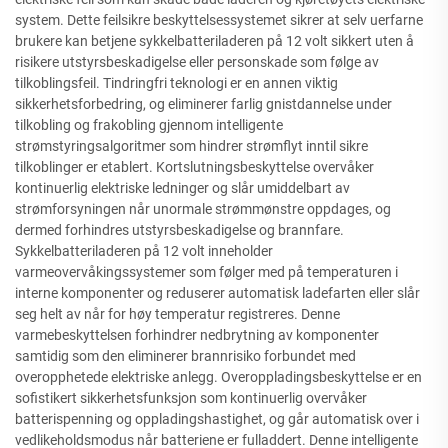
system. Dette feilsikre beskyttelsessystemet sikrer at selv uerfarne
brukere kan betjene sykkelbatteriladeren på 12 volt sikkert uten å
risikere utstyrsbeskadigelse eller personskade som følge av
tilkoblingsfeil. Tindringfri teknologi er en annen viktig
sikkerhetsforbedring, og eliminerer farlig gnistdannelse under
tilkobling og frakobling gjennom intelligente
strømstyringsalgoritmer som hindrer strømflyt inntil sikre
tilkoblinger er etablert. Kortslutningsbeskyttelse overvåker
kontinuerlig elektriske ledninger og slår umiddelbart av
strømforsyningen når unormale strømmønstre oppdages, og
dermed forhindres utstyrsbeskadigelse og brannfare.
Sykkelbatteriladeren på 12 volt inneholder
varmeovervåkingssystemer som følger med på temperaturen i
interne komponenter og reduserer automatisk ladefarten eller slår
seg helt av når for høy temperatur registreres. Denne
varmebeskyttelsen forhindrer nedbrytning av komponenter
samtidig som den eliminerer brannrisiko forbundet med
overopphetede elektriske anlegg. Overoppladingsbeskyttelse er en
sofistikert sikkerhetsfunksjon som kontinuerlig overvåker
batterispenning og oppladingshastighet, og går automatisk over i
vedlikeholdsmodus når batteriene er fulladdert. Denne intelligente