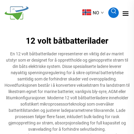
NO
12 volt båtbatterilader
En 12 volt båtbatterilader representerer en viktig del av marint
utstyr som er designet for å opprettholde og gjenopprette strøm til
din båts elektriske system. Disse spesialiserte ladere leverer
nøyaktig spenningsregulering for å sikre optimal batteriytelse
samtidig som de forhindrer skader ved overopplading.
Hovedfunksjonen består i å konvertere vekselstrøm fra landstrøm til
likestrøm egnet for marine batterier, vanligvis bly-syre, AGM eller
litiumkonfigurasjoner. Moderne 12 volt båtbatteriladere inneholder
sofistikert mikroprosessorteknologi som overvåker
batteritilstanden og justerer ladeparametrene tilsvarende. Lade
prosessen følger flere faser, inkludert bulk-lading for rask
gjenoppretting av strøm, absorpsjonslading for full kapasitet og
svævelading for å forhindre selvutladning.