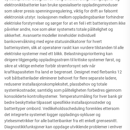
elektronikkbatterier kan bruke spesialiserte oppladingsmoduser
som sikrer presis spenningsregulering, viktig for drift av følsomt
elektronisk utstyr. Isolasjonen mellom oppladingsbanker forhindrer
elektriske forstyrrelser og sørger for at en feil i ett batterisystem ikke
påvirker andre, noe som øker systemets totale pålitelighet og
sikkerhet. Avanserte modeller inneholder individuell
bankovervåkning med egne statusindikatorer for hvert
batterisystem, slik at operatører raskt kan vurdere tilstanden til alle
elektriske systemer med ett blikk. Belastningsprioritering kan
dirigere tilgjengelig oppladingsstrøm til kritiske systemer først, og
sikre at viktige enheter forblir strømforsynt selv når
kraftkapasiteten fra land er begrenset. Designet med flerbanks 12
volt båtbatterilader eliminerer behovet for flere separate ladere,
reduserer installasjonskompleksitet, plassbehov og totale
systemkostnader, samtidig som påliteligheten forbedres gjennom
konsoliderte kontrollsystemer. Temperaturmåling for hver bank gir
bedre beskyttelse tilpasset spesifikke installasjonssteder og
batterityper ombord. Vedlikeholdsscheduling forenkles ettersom
det integrerte systemet logger oppladings-sykluser og
ytelsesmetrikker for alle batteribanker fra ett enkelt grensesnitt.
Diagnostikkfunksjoner kan oppdage utviklende problemer i enhver