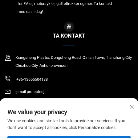
for EV-er, motorsykler, gaffeltrukker og mer. Ta kontakt
med oss i dag!
TA KONTAKT
Xiangsheng Plastic, Dongsheng Road, Qinlan Town, Tianchang City,
Chuzhou City, Anhui-provinsen
+86-13655504188
[email protected]
We value your privacy
Copyright © 2025 Tianchang Chaochen Electronic Technology Co., LTD. Alle
We use cookies and similar tools to provide our services. If you
rettigheter reservert.
Personvernerklæring
don't want to accept all cookies, click Personalize cookies.