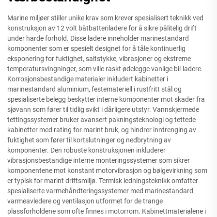
Marine miljøer stiller unike krav som krever spesialisert teknikk ved
konstruksjon av 12 volt båtbatteriladere for å sikre pålitelig drift
under harde forhold. Disse ladere inneholder marinestandard
komponenter som er spesielt designet for å tåle kontinuerlig
eksponering for fuktighet, saltstykke, vibrasjoner og ekstreme
temperatursvingninger, som ville raskt ødelegge vanlige bil-ladere.
Korrosjonsbestandige materialer inkludert kabinetter i
marinestandard aluminium, festemateriell i rustfritt stål og
spesialiserte belegg beskytter interne komponenter mot skader fra
sjøvann som fører til tidlig svikt i dårligere utstyr. Vannskjermede
tettingssystemer bruker avansert pakningsteknologi og tettede
kabinetter med rating for marint bruk, og hindrer inntrenging av
fuktighet som fører til kortslutninger og nedbrytning av
komponenter. Den robuste konstruksjonen inkluderer
vibrasjonsbestandige interne monteringssystemer som sikrer
komponentene mot konstant motorvibrasjon og bølgevirkning som
er typisk for marint driftsmiljø. Termisk ledningsteknikk omfatter
spesialiserte varmehåndteringssystemer med marinestandard
varmeavledere og ventilasjon utformet for de trange
plassforholdene som ofte finnes i motorrom. Kabinettmaterialene i