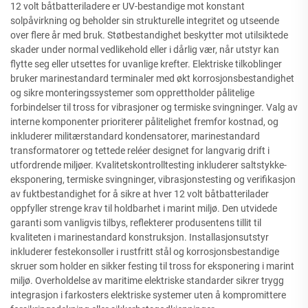
12 volt båtbatteriladere er UV-bestandige mot konstant
solpåvirkning og beholder sin strukturelle integritet og utseende
over flere år med bruk. Støtbestandighet beskytter mot utilsiktede
skader under normal vedlikehold eller i dårlig vær, når utstyr kan
flytte seg eller utsettes for uvanlige krefter. Elektriske tilkoblinger
bruker marinestandard terminaler med økt korrosjonsbestandighet
og sikre monteringssystemer som opprettholder pålitelige
forbindelser til tross for vibrasjoner og termiske svingninger. Valg av
interne komponenter prioriterer pålitelighet fremfor kostnad, og
inkluderer militærstandard kondensatorer, marinestandard
transformatorer og tettede reléer designet for langvarig drift i
utfordrende miljøer. Kvalitetskontrolltesting inkluderer saltstykke-
eksponering, termiske svingninger, vibrasjonstesting og verifikasjon
av fuktbestandighet for å sikre at hver 12 volt båtbatterilader
oppfyller strenge krav til holdbarhet i marint miljø. Den utvidede
garanti som vanligvis tilbys, reflekterer produsentens tillit til
kvaliteten i marinestandard konstruksjon. Installasjonsutstyr
inkluderer festekonsoller i rustfritt stål og korrosjonsbestandige
skruer som holder en sikker festing til tross for eksponering i marint
miljø. Overholdelse av maritime elektriske standarder sikrer trygg
integrasjon i farkosters elektriske systemer uten å kompromittere