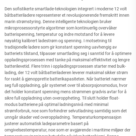
Den sofistikerte smartlade-teknologien integrert i moderne 12 volt
båtbatteriladere representerer et revolusjonerende fremskritt innen
marin strømstyring. Denne intelligente teknologien bruker
mikroprosessorstyrte algoritmer som kontinuerlig overvåker
batterispenning, temperatur og indre motstand for å levere
nøyaktig kalibrert ladestrøm og spenning. I motsetning til
tradisjonelle ladere som gir konstant spenning uavhengig av
batteriets tilstand, tilpasser smartlading seg i sanntid for å optimere
oppladingsprosessen med tanke på maksimal effektivitet og lengre
batterilevetid. Flere trinn i oppladingsprosessen starter med bulk-
lading, der 12 volt båtbatteriladeren leverer maksimal sikker strøm
for raskt å gjenopprette batterikapasiteten. Når batteriet nærmer
seg full oppladning, går systemet over til absorpsjonsmodus, hvor
det holder konstant spenning mens strømmen gradvis avtar for å
sikre full oppladning uten overoppheting. Til slutt holder float-
modus batteriene på optimal ladningsnivå med minimal
strømforbruk, noe som forhindrer selvutladning samtidig som det
unngår skader ved overoppladning. Temperaturkompensasjon
justerer automatisk ladeparametre basert på
omgivelsestemperatur, noe som er avgjørende i maritime miljøer der