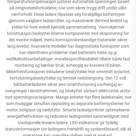
Temperaturkompensasjon justerer automatisk spenningen basert
på omgivelsesforholdene, noe som sikrer trygg drift under ulike
værforhold. Disse ladere tilpasser seg forskjellige batterityper
gjennom valgbare ladeprofiler, og maksimerer dermed levetid og
ytelse for hver enkelt kjemisk sammensetning. Vannskjermet
konstruksjon beskytter interne komponenter mot eksponering for
det marine miljøet, mens korrosjonsbestandige materialer sikrer
lang levetid. Avanserte modeller har diagnostiske funksjoner som
kan identifisere problemer med batteriets helse og gi
vedlikeholdsanbefalinger. Installasjonsfleksibilitet tillater både fast
montering og bærbar bruk, avhengig av kravene til båten.
Sikkerhetsfunksjoner inkluderer beskyttelse mot omvendt polaritet,
kortslutningsbeskyttelse og termisk nedstengning. Den 12 volt
båtbatteriladeren sikrer jevn strømforsyning uavhengig av
svingninger i landstrømmen, og beskytter sårbart elektronisk utstyr
mot spenningsvariasjoner. Mange enheter har flere ladekanaler, noe
som muliggjør simultan opplading av separate batterisystemer for
motor, boliglast og nødutstyr. Smarte ladealgoritmer optimaliserer
energieffektiviteten og reduserer ladingstiden sammenlignet med
tradisjonelle lineære ladere. LED-indikatorer gir tydelig
statusinformasjon om ladingens fremdrift og systemtilstand, slik at
operatører kan overvåke ytelsen med et øyekast.