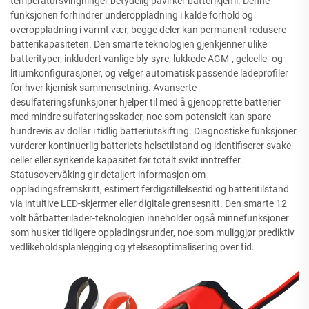
temperatursvingninger betydelig påvirker batterikjemi. Denne
funksjonen forhindrer underoppladning i kalde forhold og
overoppladning i varmt vær, begge deler kan permanent redusere
batterikapasiteten. Den smarte teknologien gjenkjenner ulike
batterityper, inkludert vanlige bly-syre, lukkede AGM-, gelcelle- og
litiumkonfigurasjoner, og velger automatisk passende ladeprofiler
for hver kjemisk sammensetning. Avanserte
desulfateringsfunksjoner hjelper til med å gjenopprette batterier
med mindre sulfateringsskader, noe som potensielt kan spare
hundrevis av dollar i tidlig batteriutskifting. Diagnostiske funksjoner
vurderer kontinuerlig batteriets helsetilstand og identifiserer svake
celler eller synkende kapasitet før totalt svikt inntreffer.
Statusovervåking gir detaljert informasjon om
oppladingsfremskritt, estimert ferdigstillelsestid og batteritilstand
via intuitive LED-skjermer eller digitale grensesnitt. Den smarte 12
volt båtbatterilader-teknologien inneholder også minnefunksjoner
som husker tidligere oppladingsrunder, noe som muliggjør prediktiv
vedlikeholdsplanlegging og ytelsesoptimalisering over tid.