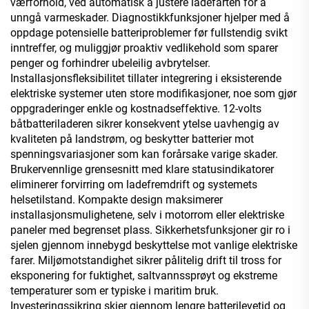
værforhold, ved automatisk å justere ladefarten for å
unngå varmeskader. Diagnostikkfunksjoner hjelper med å
oppdage potensielle batteriproblemer før fullstendig svikt
inntreffer, og muliggjør proaktiv vedlikehold som sparer
penger og forhindrer ubeleilig avbrytelser.
Installasjonsfleksibilitet tillater integrering i eksisterende
elektriske systemer uten store modifikasjoner, noe som gjør
oppgraderinger enkle og kostnadseffektive. 12-volts
båtbatteriladeren sikrer konsekvent ytelse uavhengig av
kvaliteten på landstrøm, og beskytter batterier mot
spenningsvariasjoner som kan forårsake varige skader.
Brukervennlige grensesnitt med klare statusindikatorer
eliminerer forvirring om ladefremdrift og systemets
helsetilstand. Kompakte design maksimerer
installasjonsmulighetene, selv i motorrom eller elektriske
paneler med begrenset plass. Sikkerhetsfunksjoner gir ro i
sjelen gjennom innebygd beskyttelse mot vanlige elektriske
farer. Miljømotstandighet sikrer pålitelig drift til tross for
eksponering for fuktighet, saltvannssprøyt og ekstreme
temperaturer som er typiske i maritim bruk.
Investeringssikring skjer gjennom lengre batterilevetid og