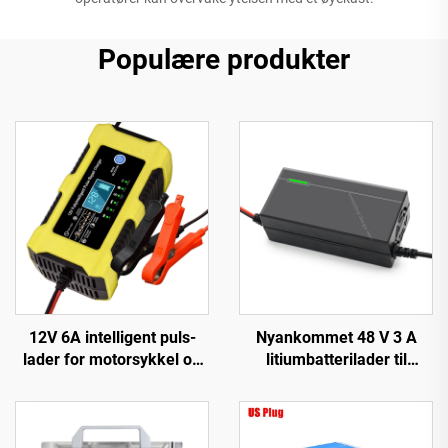
Populære produkter
12V 6A intelligent puls-
Nyankommet 48 V 3 A
lader for motorsykkel og
litiumbatterilader til
scooter, PC-materiale,
Forebike-lader med 48 V
LED-skjerm, EU/US/UK
54,6 V 58,8 V 54,75 V 58,4
tilpassbar utgang, Lifepo4
V utgang for EV-sykkel
bilreparasjon
150 W DC