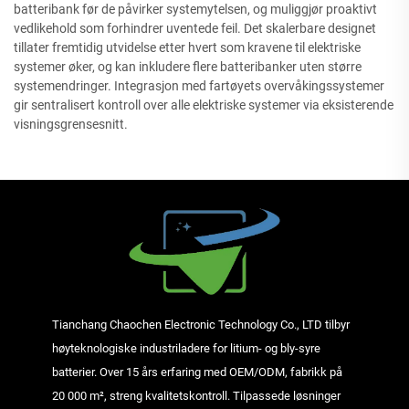
batteribank før de påvirker systemytelsen, og muliggjør proaktivt
vedlikehold som forhindrer uventede feil. Det skalerbare designet
tillater fremtidig utvidelse etter hvert som kravene til elektriske
systemer øker, og kan inkludere flere batteribanker uten større
systemendringer. Integrasjon med fartøyets overvåkingssystemer
gir sentralisert kontroll over alle elektriske systemer via eksisterende
visningsgrensesnitt.
Tianchang Chaochen Electronic Technology Co., LTD tilbyr
høyteknologiske industriladere for litium- og bly-syre
batterier. Over 15 års erfaring med OEM/ODM, fabrikk på
20 000 m², streng kvalitetskontroll. Tilpassede løsninger