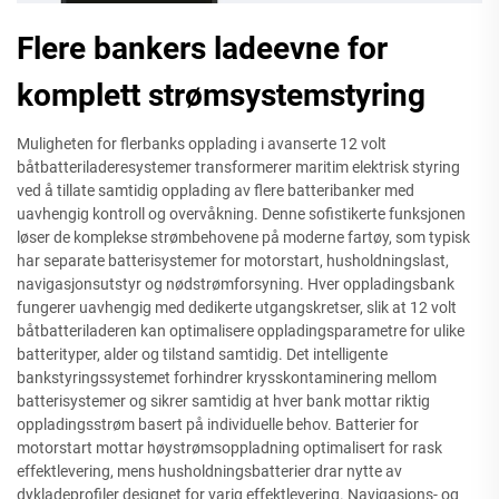
Flere bankers ladeevne for
komplett strømsystemstyring
Muligheten for flerbanks opplading i avanserte 12 volt
båtbatteriladeresystemer transformerer maritim elektrisk styring
ved å tillate samtidig opplading av flere batteribanker med
uavhengig kontroll og overvåkning. Denne sofistikerte funksjonen
løser de komplekse strømbehovene på moderne fartøy, som typisk
har separate batterisystemer for motorstart, husholdningslast,
navigasjonsutstyr og nødstrømforsyning. Hver oppladingsbank
fungerer uavhengig med dedikerte utgangskretser, slik at 12 volt
båtbatteriladeren kan optimalisere oppladingsparametre for ulike
batterityper, alder og tilstand samtidig. Det intelligente
bankstyringssystemet forhindrer krysskontaminering mellom
batterisystemer og sikrer samtidig at hver bank mottar riktig
oppladingsstrøm basert på individuelle behov. Batterier for
motorstart mottar høystrømsoppladning optimalisert for rask
effektlevering, mens husholdningsbatterier drar nytte av
dykladeprofiler designet for varig effektlevering. Navigasjons- og