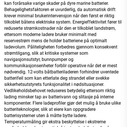
kan forårsake varige skader på dyre marine batterier.
Behagelighetsfaktoren er uvurderlig, da automatisk drift
krever minimal brukerintervensjon når den først er riktig
tilkoblet båtens elektriske system. Energieffektivitet fører til
reduserte strømkostnader når den er tilkoblet landstrøm,
ettersom moderne ladere bruker minimalt med
reservestrøm mens de holder batteriene på optimalt
ladevolum. Påliteligheten forbedres gjennom konsekvent
strømtilgang, slik at kritiske systemer som
navigasjonsutstyr, bunnpumper og
kommunikasjonsenheter forblir operative når det er mest
nødvendig. 12-volts båtbatteriladeren forhindrer uventede
batterifeil som kan etterlate deg strandet eller svekke
sikkerhetsutstyrets funksjonalitet i nødsituasjoner.
Vedlikeholdsbehovet reduseres betydelig ettersom riktig
lading minsker tap av batterivann og slitasje på interne
komponenter. Flere ladeprofiler gjør det mulig å bruke ulike
batteriteknologier, slik at eiere kan oppgradere
batterisystemer uten å måtte bytte ladere.
Temperaturmåling gir ekstra beskyttelse i ekstreme