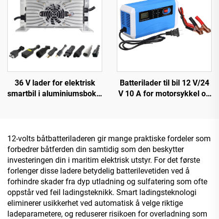
36 V lader for elektrisk
Batterilader til bil 12 V/24
smartbil i aluminiumsboks,
V 10 A for motorsykkel og
ny rask ladeteknologi for
bil OTP/OVP beskyttet bly-
litiumbatteri
syre batteri SCP-funksjon
elektrisk brannsikker
design
12-volts båtbatteriladeren gir mange praktiske fordeler som
forbedrer båtferden din samtidig som den beskytter
investeringen din i maritim elektrisk utstyr. For det første
forlenger disse ladere betydelig batterilevetiden ved å
forhindre skader fra dyp utladning og sulfatering som ofte
oppstår ved feil ladingsteknikk. Smart ladingsteknologi
eliminerer usikkerhet ved automatisk å velge riktige
ladeparametere, og reduserer risikoen for overladning som