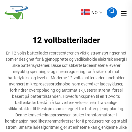
NO
12 voltbatterilader
En 12-volts batterilader representerer en viktig strømstyringsenhet
som er designet for å gjenopprette og vedlikeholde elektrisk energi i
ulike batterisystemer. Disse sofistikerte ladeenhetene leverer
nøyaktig spennings- og strømregulering for å sikre optimal
batteriytelse og levetid. Moderne 12-volts batterilader inneholder
avansert mikroprosessorteknologi som overvåker ladesykluser,
forhindrer overopplading og automatisk justerer strømtilførsel
basert på batteritilstanden. Hovedfunksjonen til en 12-volts
batterilader består i å konvertere vekselstrøm fra vanlige
stikkontakter til likestrøm som er egnet for batterigjenopplading.
Denne konverteringsprosessen bruker transformatorer i
kombinasjon med likestrømmerkretser for å produsere ren og stabil
strøm. Smarte ladealgoritmer gjør at enhetene kan gjenkjenne ulike