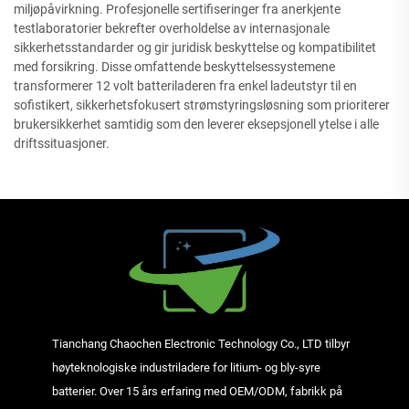
miljøpåvirkning. Profesjonelle sertifiseringer fra anerkjente
testlaboratorier bekrefter overholdelse av internasjonale
sikkerhetsstandarder og gir juridisk beskyttelse og kompatibilitet
med forsikring. Disse omfattende beskyttelsessystemene
transformerer 12 volt batteriladeren fra enkel ladeutstyr til en
sofistikert, sikkerhetsfokusert strømstyringsløsning som prioriterer
brukersikkerhet samtidig som den leverer eksepsjonell ytelse i alle
driftssituasjoner.
Tianchang Chaochen Electronic Technology Co., LTD tilbyr
høyteknologiske industriladere for litium- og bly-syre
batterier. Over 15 års erfaring med OEM/ODM, fabrikk på