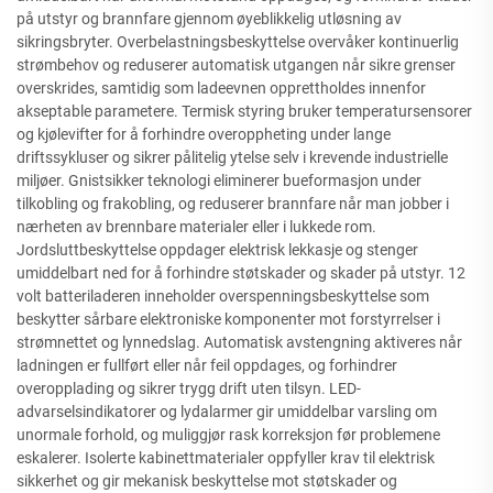
på utstyr og brannfare gjennom øyeblikkelig utløsning av
sikringsbryter. Overbelastningsbeskyttelse overvåker kontinuerlig
strømbehov og reduserer automatisk utgangen når sikre grenser
overskrides, samtidig som ladeevnen opprettholdes innenfor
akseptable parametere. Termisk styring bruker temperatursensorer
og kjølevifter for å forhindre overoppheting under lange
driftssykluser og sikrer pålitelig ytelse selv i krevende industrielle
miljøer. Gnistsikker teknologi eliminerer bueformasjon under
tilkobling og frakobling, og reduserer brannfare når man jobber i
nærheten av brennbare materialer eller i lukkede rom.
Jordsluttbeskyttelse oppdager elektrisk lekkasje og stenger
umiddelbart ned for å forhindre støtskader og skader på utstyr. 12
volt batteriladeren inneholder overspenningsbeskyttelse som
beskytter sårbare elektroniske komponenter mot forstyrrelser i
strømnettet og lynnedslag. Automatisk avstengning aktiveres når
ladningen er fullført eller når feil oppdages, og forhindrer
overopplading og sikrer trygg drift uten tilsyn. LED-
advarselsindikatorer og lydalarmer gir umiddelbar varsling om
unormale forhold, og muliggjør rask korreksjon før problemene
eskalerer. Isolerte kabinettmaterialer oppfyller krav til elektrisk
sikkerhet og gir mekanisk beskyttelse mot støtskader og