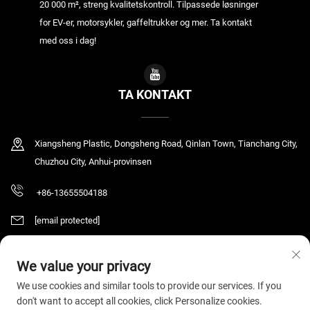
20 000 m², streng kvalitetskontroll. Tilpassede løsninger
for EV-er, motorsykler, gaffeltrukker og mer. Ta kontakt
med oss i dag!
TA KONTAKT
Xiangsheng Plastic, Dongsheng Road, Qinlan Town, Tianchang City,
Chuzhou City, Anhui-provinsen
+86-13655504188
[email protected]
We value your privacy
Copyright © 2025 Tianchang Chaochen Electronic Technology Co., LTD. Alle
We use cookies and similar tools to provide our services. If you
rettigheter reservert.
Personvernerklæring
don't want to accept all cookies, click Personalize cookies.