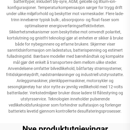
batterityper, inkludert bly-syre, AGM, gelcelle og litium-ion-
konfigurasjoner. Temperaturkompensasjon sørger for trygg drift
under ulike miljøforhold og beskytter mot varmeskader. Flere lade-
trinn innebærer typisk bulk-, absorpsjons- og float-faser som
optimaliserer energioverføringseffektiviteten.
Sikkerhetsmekanismer som beskyttelse mot omvendt polaritet,
kortslutning og gnistfri teknologi gjør at enheten er sikker å bruke
både for nybegynnere og erfarne brukere. Skjermer viser
sanntidsinformasjon om ladestatus, batterispenning og estimert
fulladningstid. Bærbare modeller med bærehåndtak og kompakte
mål gjør det enkelt å transportere dem mellom ulike steder.
Anvendelsene omfatter bilvedlikehold, båtfartøy strømsystemer,
fritidskjøretøydrift, nødstrømløsninger og industriell utstyrsstøtte.
Anleggsmaskiner, plenklippermaskiner, motorsykler og
sesongkjøretøy har stor nytte av jevnlig vedlikehold med 12-volts
batterilader. Verkstedmiljøer bruker disse ladere til flåtestyring og
utstyrsservice. Teknologien inneholder pulserende
vedlikeholdsfunksjoner som forhindrer sulfatasjon og forlenger
batteriets levetid gjennom kontrollerte desulfateringsprosesser.
Nye produktutgjevingar