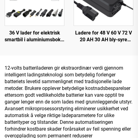
36 V lader for elektrisk
Ladere for 48 V 60 V 72 V
smartbil i aluminiumsboks,
20 AH 30 AH bly-syre
ny rask ladeteknologi for
batterier 120 W/180 W
litiumbatteri
utgangseffekt DC-port for
elektriske sykler og
tohjulstrekk
12-volts batteriladeren gir ekstraordinær verdi gjennom
intelligent ladingsteknologi som betydelig forlenger
batteriets levetid sammenlignet med tradisjonelle lade
metoder. Brukere opplever betydelige kostnadsbesparelser
ettersom godt vedlikeholdte batterier kan vare opptil tre
ganger lenger enn de som lades med grunnleggende utstyr.
Avansert mikroprosessorstyring eliminerer usikkerhet ved
automatisk å velge riktige ladeparametere for ulike
batterityper og tilstander. Denne automatiseringen
forhindrer kostbare skader forårsaket av feil spenning eller
overopplading som permanent reduserer