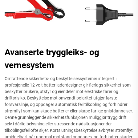
Avanserte tryggleiks- og
vernesystem
Omfattende sikkerhets- og beskyttelsessystemer integrert i
profesjonelle 12 volt batteriladerdesigner gir flerlags sikkerhet som
beskytter brukere, utstyr og eiendeler mot elektriske farer og
driftsrisiko. Beskyttelse mot omvendt polaritet utgjør første
forsvarslinje, og oppdager automatisk feil tilkobling og forhindrer
strømflyt som kan skade batterier eller skape farlige gnistdannelser.
Denne grunnleggende sikkerhetsfunksjonen muliggjør trygg drift
selv i dårlig belysning eller stressende nødsituasjoner der
tilkoblingsfeil ofte skjer. Kortslutningsbeskyttelse avbryter strømflyt
umiddelbart når unormal motstand oppdages, og forhindrer skader