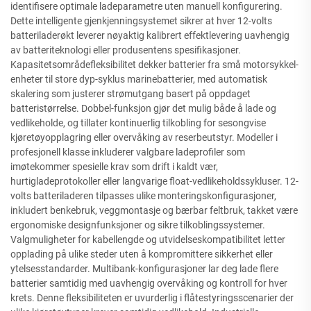
identifisere optimale ladeparametre uten manuell konfigurering.
Dette intelligente gjenkjenningsystemet sikrer at hver 12-volts
batteriladerøkt leverer nøyaktig kalibrert effektlevering uavhengig
av batteriteknologi eller produsentens spesifikasjoner.
Kapasitetsområdefleksibilitet dekker batterier fra små motorsykkel-
enheter til store dyp-syklus marinebatterier, med automatisk
skalering som justerer strømutgang basert på oppdaget
batteristørrelse. Dobbel-funksjon gjør det mulig både å lade og
vedlikeholde, og tillater kontinuerlig tilkobling for sesongvise
kjøretøyopplagring eller overvåking av reserbeutstyr. Modeller i
profesjonell klasse inkluderer valgbare ladeprofiler som
imøtekommer spesielle krav som drift i kaldt vær,
hurtigladeprotokoller eller langvarige float-vedlikeholdssykluser. 12-
volts batteriladeren tilpasses ulike monteringskonfigurasjoner,
inkludert benkebruk, veggmontasje og bærbar feltbruk, takket være
ergonomiske designfunksjoner og sikre tilkoblingssystemer.
Valgmuligheter for kabellengde og utvidelseskompatibilitet letter
opplading på ulike steder uten å kompromittere sikkerhet eller
ytelsesstandarder. Multibank-konfigurasjoner lar deg lade flere
batterier samtidig med uavhengig overvåking og kontroll for hver
krets. Denne fleksibiliteten er uvurderlig i flåtestyringsscenarier der