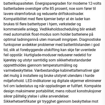
batterikapasiteten. Energisparegraden for moderne 12-volts
batteriladere overstiger ofte 85 prosent, noe som fører til
lavere strømforbruk og reduserte driftskostnader.
Kompatibilitet med flere kjemier betyr at én lader kan
brukes til flere batterityper i hjem, verksteder og
kommersielle anlegg. Vedlikeholdsscheduling blir enkelt
med automatisk float-modus som holder batteriene på
optimal ladningsnivå uten manuell inngripen. Diagnostiske
funksjoner avdekker problemer med batteritilstanden i god
tid, slik at forebyggende utskifting kan skje før uventede
feil oppstår. Hurtiglade-moduser reduserer nedetid for
kjøretøy og utstyr samtidig som sikkerhetsstandarder
opprettholdes gjennom temperaturmåling og
varmebeskyttelse. Værbestandige kabinettalternativer gjør
det mulig å installere og bruke utstyret utendørs i harde
miljøforhold. LED-indikatorer og digitale skjermer eliminerer
tvil om ladestatus og når oppladingen er fullført. Kompakte
design maksimerer portabilitet, mens robust konstruksjoner
sikrer pålitelig ytelse i ulike anvendelser.
Sikkerhetsertifikater gir trygghet gjennom beskyttelse mot