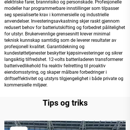
elektriske farer, brannrisiko og personskade. Profesjonelle
modeller har programmerbare innstillinger som tilpasser
seg spesialiserte krav i kommersielle og industrielle
anvendelser. Investeringsavkastning skjer raskt gjennom
redusert behov for batteriutskifting og forbedret pålitelighet
for utstyr. Brukervennlige grensesnitt krever minimal
teknisk kunnskap samtidig som de leverer resultater av
profesjonell kvalitet. Garantidekning og
kundestøttetjenester beskytter kjøpsinvesteringer og sikrer
langsiktig tilfredshet. 12-volts batteriladeren transformerer
batterivedlikehold fra reaktiv feilretting til proaktiv
eiendomsstyring, og skaper målbare forbedringer i
driftseffektivitet og utstyrs tilgjengelighet i både private og
kommersielle miljøer.
Tips og triks