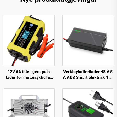
12V 6A intelligent puls-
Verktøybatterilader 48 V 5
lader for motorsykkel og
A ABS Smart elektrisk 14s
scooter, PC-materiale,
16s lader Lifepo4 El-
LED-skjerm, EU/US/UK
sykkel-lader 54,6 V 58,8 V
tilpassbar utgang, Lifepo4
58,4 V
bilreparasjon