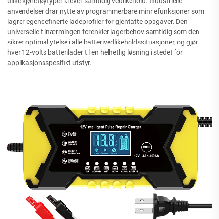
ulike kjøretøytyper krever samtidig vedlikehold. Industrielle
anvendelser drar nytte av programmerbare minnefunksjoner som
lagrer egendefinerte ladeprofiler for gjentatte oppgaver. Den
universelle tilnærmingen forenkler lagerbehov samtidig som den
sikrer optimal ytelse i alle batterivedlikeholdssituasjoner, og gjør
hver 12-volts batterilader til en helhetlig løsning i stedet for
applikasjonsspesifikt utstyr.