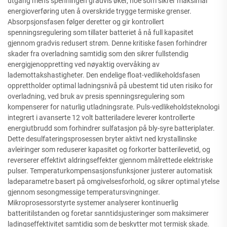
utgang mens spenningen gradvis øker, noe som sikrer maksimal
energioverføring uten å overskride trygge termiske grenser.
Absorpsjonsfasen følger deretter og gir kontrollert
spenningsregulering som tillater batteriet å nå full kapasitet
gjennom gradvis redusert strøm. Denne kritiske fasen forhindrer
skader fra overladning samtidig som den sikrer fullstendig
energigjenoppretting ved nøyaktig overvåking av
lademottakshastigheter. Den endelige float-vedlikeholdsfasen
opprettholder optimal ladningsnivå på ubestemt tid uten risiko for
overladning, ved bruk av presis spenningsregulering som
kompenserer for naturlig utladningsrate. Puls-vedlikeholdsteknologi
integrert i avanserte 12 volt batteriladere leverer kontrollerte
energiutbrudd som forhindrer sulfatasjon på bly-syre batteriplater.
Dette desulfateringsprosessen bryter aktivt ned krystallinske
avleiringer som reduserer kapasitet og forkorter batterilevetid, og
reverserer effektivt aldringseffekter gjennom målrettede elektriske
pulser. Temperaturkompensasjonsfunksjoner justerer automatisk
ladeparametre basert på omgivelsesforhold, og sikrer optimal ytelse
gjennom sesongmessige temperatursvingninger.
Mikroprosessorstyrte systemer analyserer kontinuerlig
batteritilstanden og foretar sanntidsjusteringer som maksimerer
ladingseffektivitet samtidig som de beskytter mot termisk skade.