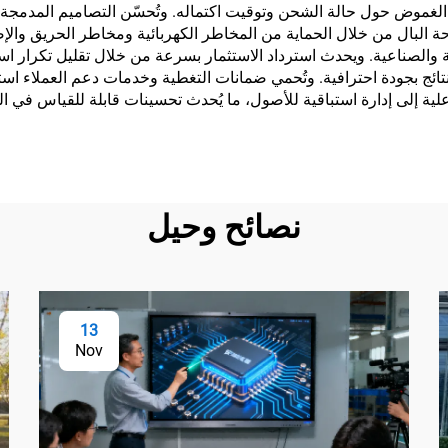
مؤشرات LED والشاشات الرقمية الغموض حول حالة الشحن وتوقيت اكتماله. وتُحسّن التصام
ة البال من خلال الحماية من المخاطر الكهربائية ومخاطر الحريق والإصا
ية والصناعية. ويحدث استرداد الاستثمار بسرعة من خلال تقليل تكرار 
تائج بجودة احترافية. وتُحمي ضمانات التغطية وخدمات دعم العملاء ا
ت تفاعلية إلى إدارة استباقية للأصول، ما يُحدث تحسينات قابلة للقياس ف
نصائح وحيل
13
Nov