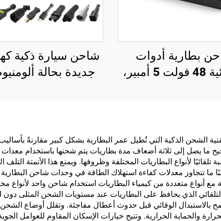
ن بطارية أدوات
شاحن سيارة ذكية كهر
كهربائية 48 فولت 5 أمبير،
شاحن ذكي كهربائي ABS،
فولت بتقنية شحن بط
14S 16S، شاحن Lifepo4
ليثيوم سريعة
للدراجة الكهربائية، 54.6
فولت، 58.8 فولت، 58.4
استثنائية من خلال تقنية الشحن الذكية التي تُطيل عمر البطارية بشكل كبير مقار
ح ما يصل إلى ثلاثة أضعاف مدة بطاريات يتم شحنها باستخدام معدات أ
فولت
 تلقائيًا لأنواع البطاريات المختلفة وظروفها. ويمنع هذا الأتمتة التلف
افقية مع أنواع متعددة من كيمياء البطاريات استخدام شاحن واحد لأنواع
التلقائي الذي يحافظ على البطاريات عند مستويات الشحن المثلى دون 
بالاستبدال الوقائي قبل حدوث أعطال مفاجئة. وتقلل أوضاع الشحن 
ارة والحماية الحرارية. وتتيح خيارات الإسكان المقاوم للعوامل الجو