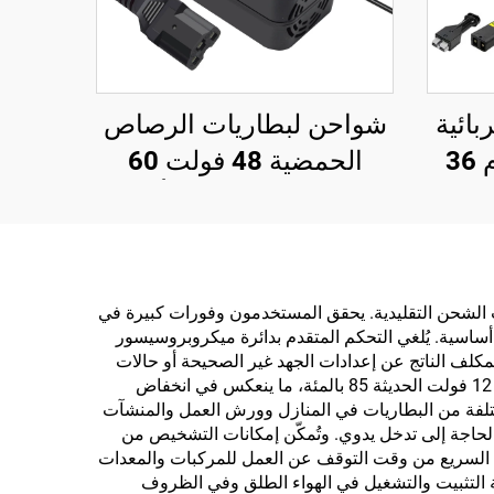
بائية
شواحن لبطاريات الرصاص
جديدة بحالة ألومنيوم 36
الحمضية 48 فولت 60
ارية
فولت 72 فولت 20 أمبير
في الساعة 30 أمبير في
الساعة، بقدرة خرج 120
واط/180 واط، ومنفذ تيار
نةً بأساليب الشحن التقليدية. يحقق المستخدمون وفورات كبيرة في
ساسية. يُلغي التحكم المتقدم بدائرة ميكروبروسيسور
مستمر للدراجات الكهربائية
 المكلف الناتج عن إعدادات الجهد غير الصحيحة أو حالات
والمركبات ذات العجلتين
الشحن الزائد التي تقلل من سعة البطارية بشكل دائم. غالبًا ما تتجاوز معدلات كفاءة استهلاك الطاقة في وحدات شاحن البطارية 12 فولت الحديثة 85 بالمئة، ما ينعكس في انخفاض
 مختلفة من البطاريات في المنازل وورش العمل والمنشآت
الحاجة إلى تدخل يدوي. وتُمكّن إمكانات التشخيص من
السريع من وقت التوقف عن العمل للمركبات والمعدات
ية التثبيت والتشغيل في الهواء الطلق وفي الظروف