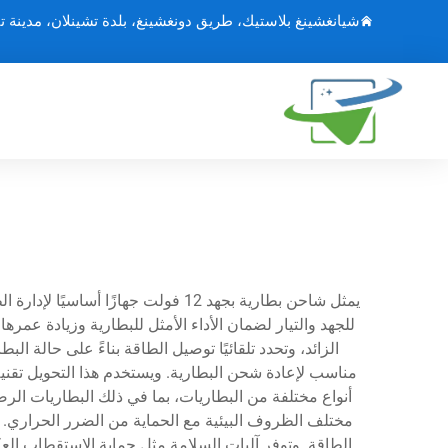
شيانغشينغ بلاستيك، طريق دونغشينغ، بلدة تشينلان، مدينة ت
يمثل شاحن بطارية بجهد 12 فولت جها
مناسب لإعادة شحن البطارية. ويستخدم هذا التحويل تقني
مختلف الظروف البيئية مع الحماية من الضرر الحراري. و
الطاقة. وتوفر آليات السلامة مثل حماية الاستقطاب العك