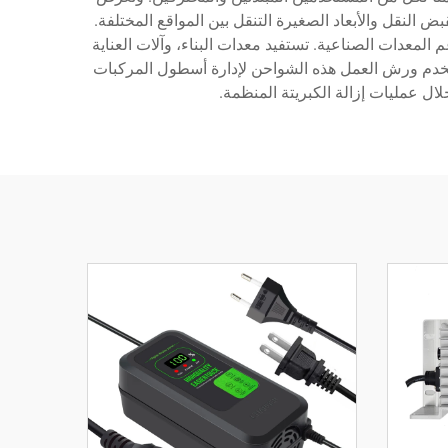
النقل والأبعاد الصغيرة التنقل بين المواقع المختلفة.
لمعدات الصناعية. تستفيد معدات البناء، وآلات العناية
لمركبات الموسمية بشكل كبير من الصيانة المنتظمة باستخدام شواحن بطاريات 12 فولت. وتستخدم ورش العمل هذه الشواحن لإدارة أسطول المركبات
ال عمليات إزالة الكبريتة المنظمة.