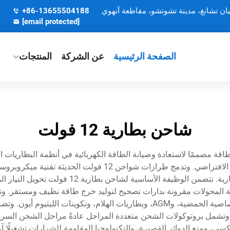
يان تشانغ، مدينة تشوتشو، مقاطعة آنهوي
+86-13655504188
[email protected]
الصفحة الرئيسية
عن الشركة
المنتجات
شاحن بطارية 12 فولت
زًا أساسيًا لإدارة الطاقة مصممًا لاستعادة وصيانة الطاقة الكهربائية في أنظمة ال
للجهد والتيار لضمان الأداء الأمثل للبطارية وزيادة عمرها الا
الزائد، وتحدد تلقائيًا توصيل الطاقة بناءً على حال
ة المحولات مقرونة بدارات تصحيح لتوليد خرج طاقة نظيف ومستقر. وت
أنواع مختلفة من البطاريات، بما في ذلك البطاريات الرصاصية الحمضية، وAGM، وبط
تشمل بروتوكولات الشحن متعددة المراحل عادةً مراحل الشحن السريع، و
سي، ومنع الدوائر القصيرة، والتكنولوجيا المقاومة للشرارات تشغيلًا 