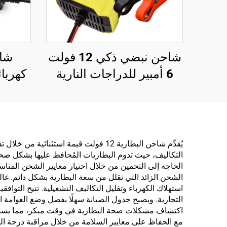
شاحن نبضي ذكي 12 فولت
شاح
6 أمبير للدراجات النارية
والسكوتر، بشاشة LED من
مادة البولي كربونات، إخراج
قابل للتخصيص لأوروبا/
الولايات المتحدة/المملكة
يُقدِّم شاحن البطارية 12 فولت قيمة 
التكاليف، حيث تدوم البطاريات المُحافظ عليها بشكل صحي
المتحدة، إصلاح للسيارات
الحاجة إلى التخمين من خلال اختيار معايير الشحن المناسبة
ببطاريات LifePO4
استهلاك الكهرباء وتقليل التكاليف التشغيلية. تتيح التو
التجارية. ويصبح جدول الصيانة سهلًا بفضل وضع العوامة 
اكتشاف مشكلات صحة البطارية في وقت مبكر، مما يسمح 
مع الحفاظ على معايير السلامة من خلال مراقبة درجة الحر