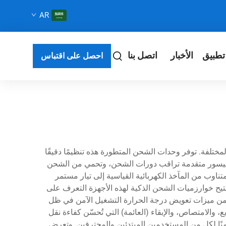
AR
تطبيق
الأخبار
اتصل بنا
احصل على اقتباس
بطاريات المختلفة. توفر وحدات الشحن المتطورة هذه تنظيمًا دقيقًا
فتراضي. وتدمج طرازات شواحن 12 فولت الحديثة تقنية ميكروبروسيسور متقدمة تراقب دورات الشحن، وتحمي من الشحن
ة البطارية. تتضمن الوظيفة الأساسية لشاحن بطارية 12 فولت تحويل التيار المتناوب من المآخذ الكهربائية القياسية إلى تيار مستمر
تيح خوارزميات الشحن الذكية لهذه الأجهزة التعرف على
اريات الهلام، وتكوينات الليثيوم أيون. وتضمن ميزات تعويض درجة الحرارة التشغيل الآمن في ظل
الامتصاص، والإبقاء (العائمة) التي تُحسّن كفاءة نقل
آمنًا لكل من المستخدمين المبتدئين والمحترفين. وتعرض