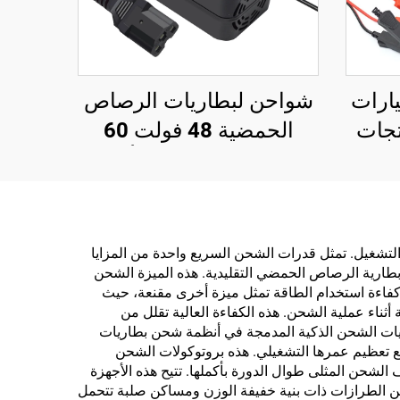
ارات
شواحن لبطاريات الرصاص
تجات
الحمضية 48 فولت 60
الرائجة، شاحن بطارية 12
فولت 72 فولت 20 أمبير
ماتيكي
في الساعة 30 أمبير في
بينغ
الساعة، بقدرة خرج 120
واط/180 واط، ومنفذ تيار
ة المستخدم وكفاءة التشغيل. تمثل قدرات الشحن السريع واحدة من المزايا
طارية الرصاص الحمضي التقليدية. هذه الميزة الشحن
مستمر للدراجات الكهربائية
ن كفاءة استخدام الطاقة تمثل ميزة أخرى مقنعة، حيث
والمركبات ذات العجلتين
ا يعني الحد الأدنى من نفايات الطاقة أثناء عملية الشحن. هذه الكفاءة العالية تقلل من
زميات الشحن الذكية المدمجة في أنظمة شحن بطاريات
التلف مع تعظيم عمرها التشغيلي. هذه بروتوكولات الشحن
 الشحن المثلى طوال الدورة بأكملها. تتيح هذه الأجهزة
. العديد من الطرازات ذات بنية خفيفة الوزن ومساكن صلبة تتحمل