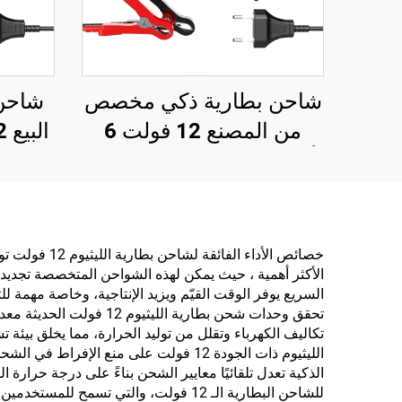
شاحن بطارية ذكي مخصص
شاحن 
من المصنع 12 فولت 6
أمبير للسيارات والدراجات
لإصلاح
النارية، مصدر طاقة تلقائي
الحم
12 فولت 6 أمبير، حماية من
ذكي بن
زيادة الجهد (OVP)، PD
خصائص الأدا
الأكثر أهمية ، حيث يمكن لهذه الشواحن المتخصصة تجدي
السريع يوفر الوقت القيّم ويزيد الإنتاجية، وخاصة مهمة 
تكاليف الكهرباء وتقلل من توليد الحرارة، مما يخلق بيئ
الليثيوم ذات الجودة 12 فولت على منع 
الذكية تعدل تلقائيًا معايير الشحن بناءً على درجة حرارة
للشاحن البطارية الـ 12 فولت، والتي ت