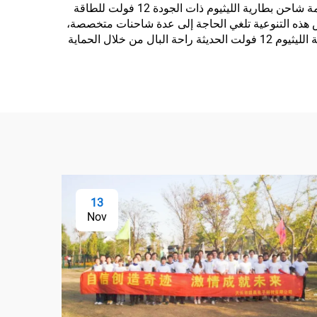
ظروف بيئية قاسية، مما يجعلها مناسبة للأنشطة الترفيهية في الهواء الطلق والعمل الميداني المهني. تتيح الموافقة العالمية لأنظمة شاحن بطارية الليثيوم ذات الجودة 12 فولت للطاقة
قياس هذه التنوعية تلغي الحاجة إلى عدة شاحنات متخصصة،
مما يسهل إدارة المخزون ويقلل من تكاليف المعدات الإجمالية. توفر ميزات السلامة المتقدمة المدمجة في تصاميم شاحن بطارية الليثيوم 12 فولت الحديثة راحة البال من خلال الحماية
13
Nov