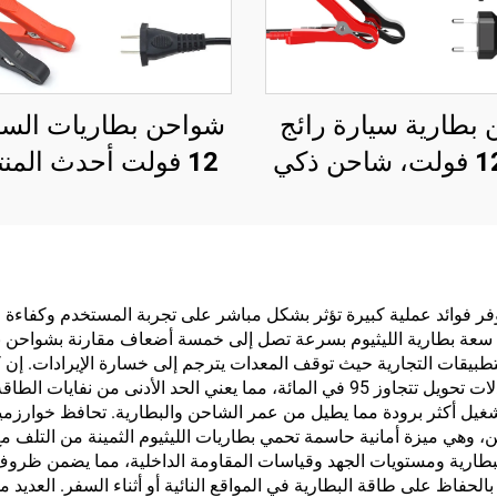
بطارية سيارة رائج
شواحن بطاريات السي
البيع 12 فولت، شاحن ذكي
12 فولت أحدث المن
 البطاريات الرصاصية
ضية، شاحن بطارية
فولت 6 أمبير أوتو
ظام الإصلاح النبضي
ذكي، منتجات دروبشي
12 فولت
ء الفائقة لشاحن بطارية الليثيوم 12 فولت توفر فوائد عملية كبيرة تؤثر بشكل مباشر على تجرب
د سعة بطارية الليثيوم بسرعة تصل إلى خمسة أضعاف مقارنة بشواحن ب
للتطبيقات التجارية حيث توقف المعدات يترجم إلى خسارة الإيرادات. إ
تحقق وحدات شحن بطارية الليثيوم 12 فولت الحديثة معدلات تحويل تتجاوز 95 في المائة، مم
ة تشغيل أكثر برودة مما يطيل من عمر الشاحن والبطارية. تحافظ خوار
الإفراط في الشحن، وهي ميزة أمانية حاسمة تحمي بطاريات الليثيوم الثمينة من 
 البطارية ومستويات الجهد وقياسات المقاومة الداخلية، مما يضمن ظروف
سمح للمستخدمين بالحفاظ على طاقة البطارية في المواقع النائية أو أثناء السفر