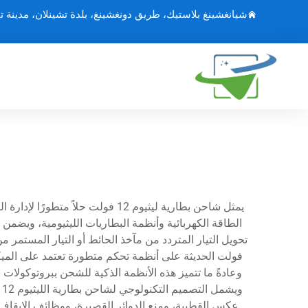
شيانغشينغ بلاستيك، طريق دونغشينغ، بلدة تشينلان، مدينة ت
فولت الحديثة على أنظمة تحكم متطورة تعتمد على الميك
عكس القطبية، ومنع الدوائر القصيرة، ووظائف الإيقاف ا