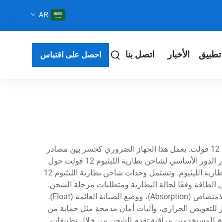
AR
تطبيق
الأخبار
اتصل بنا
احصل على اقتباس
يمثل شاحن بطارية ليثيوم 12 فولت حلاً متطورًا لإدارة الطاقة مصممًا خصيصًا لشحن بطاريات الليثيوم أيون التي تعمل بتكوينات 12 فولت. يعمل هذا الجهاز الضروري كجسر بين مصادر
الطاقة الكهربائية وأنظمة البطاريات الليثيومية، ويضمن نقل الطاقة بأمان وكفاءة مع الحفاظ على صحة البطارية المثلى. يتمحور الدور الأساسي لشاحن بطارية الليثيوم 12 فولت حول
تحويل التيار المتردد من مآخذ الحائط أو التيار المستمر من الألواح الشمسية إلى جهد والتيار المنضبطين بدقة بما يناسب كيمياء بطارية الليثيوم. وتشتمل وحدات شاحن بطارية الليثيوم 12
الطاقة وفقًا لحالة البطارية ومتطلبات مرحلة الشحن.
وعادةً ما تتميز هذه الأنظمة الذكية للشحن ببروتوكولات شحن متعددة المراحل، تشمل مرحلة الشحن السريع (Bulk)، ومرحلة الامتصاص (Absorption)، ووضع الصيانة العائمة (Float).
لليثيوم 12 فولت عالي الجودة دوائر تعديل عرض النبضة (PWM)، وأجهزة استشعار للتعويض الحراري، وآليات أمان مدمجة مثل حماية من
 تتيح للمستخدمين مراقبة تقدم الشحن من خلال تطبيقات