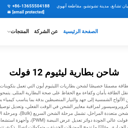
يان تشانغ، مدينة تشوتشو، مقاطعة آنهوي
+86-13655504188
[email protected]
الصفحة الرئيسية
عن الشركة
المنتجات
شاحن بطارية ليثيوم 12 فولت
روبروسيسور لمراقبة معايير الشحن في الوقت الفعلي، وتعديل توصيل 
ويشمل التصميم التكنولوجي لشاحن بطارية ا
لحراري. وغالبًا ما تدمج الموديلات الحديثة بروتوكولات اتصال ذكية،