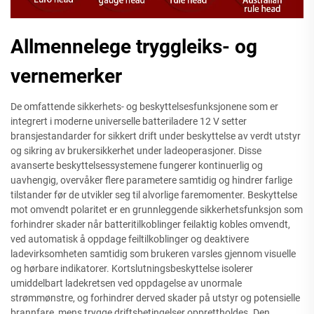
Allmennelege tryggleiks- og
vernemerker
De omfattende sikkerhets- og beskyttelsesfunksjonene som er
integrert i moderne universelle batteriladere 12 V setter
bransjestandarder for sikkert drift under beskyttelse av verdt utstyr
og sikring av brukersikkerhet under ladeoperasjoner. Disse
avanserte beskyttelsessystemene fungerer kontinuerlig og
uavhengig, overvåker flere parametere samtidig og hindrer farlige
tilstander før de utvikler seg til alvorlige faremomenter. Beskyttelse
mot omvendt polaritet er en grunnleggende sikkerhetsfunksjon som
forhindrer skader når batteritilkoblinger feilaktig kobles omvendt,
ved automatisk å oppdage feiltilkoblinger og deaktivere
ladevirksomheten samtidig som brukeren varsles gjennom visuelle
og hørbare indikatorer. Kortslutningsbeskyttelse isolerer
umiddelbart ladekretsen ved oppdagelse av unormale
strømmønstre, og forhindrer derved skader på utstyr og potensielle
brannfare, mens trygge driftsbetingelser opprettholdes. Den