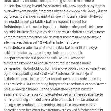
forårsaket av feil ladeprofiler, samtidig som den maksimerer
ladeeffektivitet og levetid for batteriet i ulike anvendelser. Systemet
overvåker kontinuerlig batteriets tilstand gjennom hele ladesyklusen
og foretar justeringer i sanntid av spenningsnivå, strømstyrke og
ladingstid basert på faktisk batterirespons, i stedet for
forhåndsbestemte nedtellingstidere. Både profesjonelle teknikere
og enkle brukere får nytte av denne selvsikre driften som eliminerer
kompatibilitetsproblemer når de bytter mellom ulike batterityper
eller merker. Universell 12 V-batterilader håndterer
kapasitetsområder fra små motorsykkelbatterier til store dyp-
syklus fritidsfartøybatterier, og skalerer automatisk
ladeparametrene til å passe spesifikke krav. Avansert
temperaturkompensasjon sikrer optimal ladeytelse under
varierende miljøforhold, og forhindrer overopplading ved varmt vær
og underopplading ved kaldt vær. Systemet for multi-kjemi
inkluderer spesialiserte profiler for calcium-forsterkede batterier,
spiralviklede AGM-enheter og høytytende racerbatterier som krever
presise ladegenskaper. Denne omfattende kompatibiliteten
eliminerer utgiftene og kompleksiteten ved å ha flere spesialiserte
ladere, samtidig som det sikrer at hvert batteri mottar anbefalt
lading etter produsentens retningslinjer. Den universelle 12 V-
batteriladeren beskytter investeringsverdien ved å forhindre tidlig