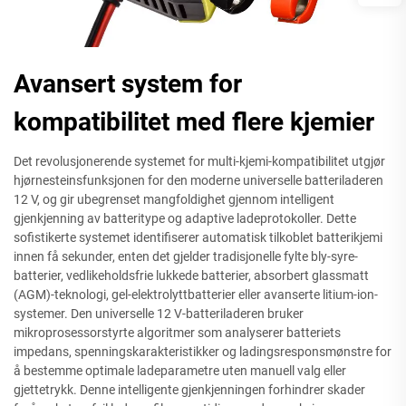
Avansert system for
kompatibilitet med flere kjemier
Det revolusjonerende systemet for multi-kjemi-kompatibilitet utgjør
hjørnesteinsfunksjonen for den moderne universelle batteriladeren
12 V, og gir ubegrenset mangfoldighet gjennom intelligent
gjenkjenning av batteritype og adaptive ladeprotokoller. Dette
sofistikerte systemet identifiserer automatisk tilkoblet batterikjemi
innen få sekunder, enten det gjelder tradisjonelle fylte bly-syre-
batterier, vedlikeholdsfrie lukkede batterier, absorbert glassmatt
(AGM)-teknologi, gel-elektrolyttbatterier eller avanserte litium-ion-
systemer. Den universelle 12 V-batteriladeren bruker
mikroprosessorstyrte algoritmer som analyserer batteriets
impedans, spenningskarakteristikker og ladingsresponsmønstre for
å bestemme optimale ladeparametre uten manuell valg eller
gjettetrykk. Denne intelligente gjenkjenningen forhindrer skader