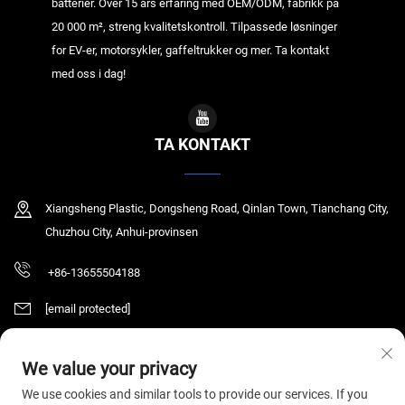
batterier. Over 15 års erfaring med OEM/ODM, fabrikk på
20 000 m², streng kvalitetskontroll. Tilpassede løsninger
for EV-er, motorsykler, gaffeltrukker og mer. Ta kontakt
med oss i dag!
TA KONTAKT
Xiangsheng Plastic, Dongsheng Road, Qinlan Town, Tianchang City,
Chuzhou City, Anhui-provinsen
+86-13655504188
[email protected]
We value your privacy
Copyright © 2025 Tianchang Chaochen Electronic Technology Co., LTD. Alle
We use cookies and similar tools to provide our services. If you
rettigheter reservert.
Personvernerklæring