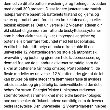
dermed verdifulle batteriinvesteringer og forlenger levetiden
med opptil 300 prosent. Disse ladere justerer automatisk
ladeparametre basert på batteriets tilstand og kjemi, og
sikrer optimal strømtilførsel uten brukerintervensjon eller
teknisk ekspertise. Den universelle 12 V-batteriladeren gir
økt sikkerhet gjennom omfattende beskyttelsessystemer
som hindrer elektriske ulykker, utstyrsødeleggelser og
potensielle brannfare forbundet med feil ladepraksis.
Vedlikeholdsfri drift betyr at brukere kan koble til den
universelle 12 V-batteriladeren og stole på automatisk
overvåking og justering gjennom hele ladeprosessen, og
dermed frigjøre tid til andre aktiviteter samtidig som de
sikrer at batteriene får riktig omsorg. Portabiliteten til de
fleste modeller av universell 12 V-batterilader gjør at de lett
kan brukes på ulike steder, fra hjemmegarasje til avsides
arbeidssteder, og gir pålitelig batterievedlikehold der det er
behov for strøm. Energieffektive funksjoner reduserer
strømforbruket sammenliknet med eldre ladeteknologier,
noe som senker driftskostnadene samtidig som de leverer
bedre ladeytelse. Den universelle 12 V-batteriladeren hjelper