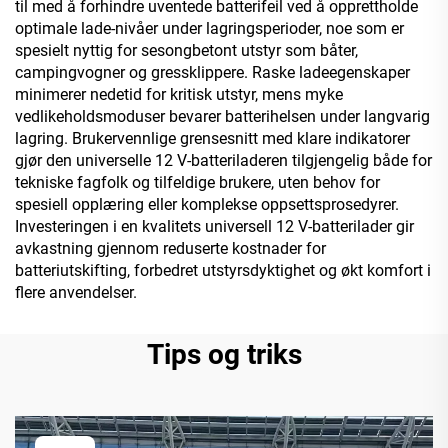
til med å forhindre uventede batterifeil ved å opprettholde
optimale lade-nivåer under lagringsperioder, noe som er
spesielt nyttig for sesongbetont utstyr som båter,
campingvogner og gressklippere. Raske ladeegenskaper
minimerer nedetid for kritisk utstyr, mens myke
vedlikeholdsmoduser bevarer batterihelsen under langvarig
lagring. Brukervennlige grensesnitt med klare indikatorer
gjør den universelle 12 V-batteriladeren tilgjengelig både for
tekniske fagfolk og tilfeldige brukere, uten behov for
spesiell opplæring eller komplekse oppsettsprosedyrer.
Investeringen i en kvalitets universell 12 V-batterilader gir
avkastning gjennom reduserte kostnader for
batteriutskifting, forbedret utstyrsdyktighet og økt komfort i
flere anvendelser.
Tips og triks