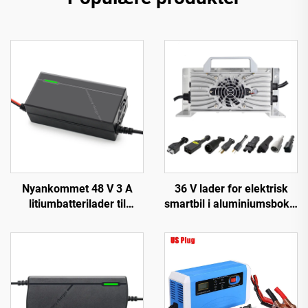
Nyankommet 48 V 3 A
36 V lader for elektrisk
litiumbatterilader til
smartbil i aluminiumsboks,
Forebike-lader med 48 V
ny rask ladeteknologi for
54,6 V 58,8 V 54,75 V 58,4
litiumbatteri
V utgang for EV-sykkel
150 W DC