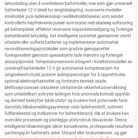
selvutlading uten å overbelaste battericeller, noe som gjør universell
batterilader 12 V ideell for langtidslagring. Avanserte modeller
inneholder puls-ladeteknologi i vedlikeholdsfasene, som sender
kontrollerte høyfrekvente pulser som bryter ned skadelig sulfatering
på batteriplater, effektivt reverserer kapasitetsnedgang og forlenger
batterilevetid betydelig. Det intelligente systemet gjenkjenner sterkt
utladete eller sulferte batterier og implementerer automatisk
reconditioneringsprotokoller som gradvis gjenoppretter
funksjonalitet gjennom spesialiserte lade mønstre og forlenget
absorpsjonstid. Temperatursensorer integrert i kvalitetsmodeller av
universell batterilader 12 V gir automatisk kompensasjon for
omgivelsesforhold, justerer ladingspenninger for å opprettholde
optimal elektrolyttaktivitet og forhindre termisk skade.
Melfaseprosessen inkluderer omfattende sikkerhetsovervåkning
som umiddelbart avbryter ladingen hvis unormale forhold oppstår,
og dermed beskytter både utstyr og brukere mot potensielle farer.
Sanntids tilbakemeldingssystemer viser ladefremdrift, estimert
fullførelsestid og indikatorer for batteritilstand, slik at brukere kan
overvåke prosessen og planlegge utstyrsbruk tilsvarende. Denne
intelligente tilnærmingen sikrer konsekvente, profesjonelle resultater
uavhengig av batteriets alder, tilstand eller bruksmønster, og gjør