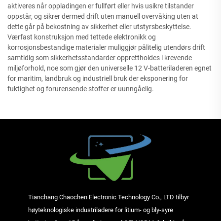
aktiveres når oppladingen er fullført eller hvis usikre tilstander
oppstår, og sikrer dermed drift uten manuell overvåking uten at
dette går på bekostning av sikkerhet eller utstyrsbeskyttelse.
Værfast konstruksjon med tettede elektronikk og
korrosjonsbestandige materialer muliggjør pålitelig utendørs drift
samtidig som sikkerhetsstandarder opprettholdes i krevende
miljøforhold, noe som gjør den universelle 12 V-batteriladeren egnet
for maritim, landbruk og industriell bruk der eksponering for
fuktighet og forurensende stoffer er uunngåelig.
Tianchang Chaochen Electronic Technology Co., LTD tilbyr
høyteknologiske industriladere for litium- og bly-syre