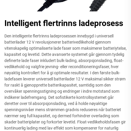
Intelligent flertrinns ladeprosess
Den intelligente flertrinns ladeprosessen innebygd i universell
batterilader 12 V revolusjonerer batterivedlikehold gjennom
vitenskapelig optimaliserte lade faser som maksimerer batteriytelse,
kapasitet og levetid. Dette avanserte systemet går gjennom tydelig
definerte lade faser inkludert bulk-lading, absorpsjonslading, float-
vedlikehold og valgfrie jevning- eller reconditioneringsfaser, hver
nøyaktig kontrollert for å gi optimale resultater. I den første bulk-
ladefasen leverer universell batterilader 12 V maksimal sikker strøm
for raskt å gjenopprette batterikapasitet, samtidig som den
overvåker spenningsstigning og endringer i indre motstand som
indikerer ladefremgang. Det sofistikerte kontrollsystemet går
deretter over til absorpsjonslading, ved å holde nøyaktige
spenningsnivåer mens strømmen gradvis reduseres når batteriet
nærmer seg full kapasitet, og dermed forhindrer overlading som
skader batteriplater og forkorter levetid. Float-vedlikeholdsfasen gir
kontinuerlig lading med lav effekt som kompenserer for naturlig