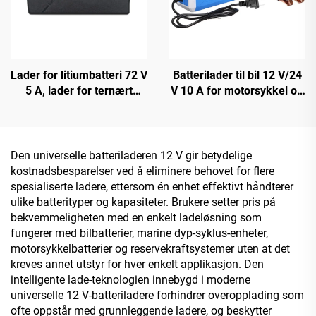
Lader for litiumbatteri 72 V
Batterilader til bil 12 V/24
5 A, lader for ternært
V 10 A for motorsykkel og
polymer, jernfosfat 84 V
bil OTP/OVP beskyttet bly-
88,2 V 87,6 V, lader for
syre batteri SCP-funksjon
elektrisk sykkel
elektrisk brannsikker
design
Den universelle batteriladeren 12 V gir betydelige
kostnadsbesparelser ved å eliminere behovet for flere
spesialiserte ladere, ettersom én enhet effektivt håndterer
ulike batterityper og kapasiteter. Brukere setter pris på
bekvemmeligheten med en enkelt ladeløsning som
fungerer med bilbatterier, marine dyp-syklus-enheter,
motorsykkelbatterier og reservekraftsystemer uten at det
kreves annet utstyr for hver enkelt applikasjon. Den
intelligente lade-teknologien innebygd i moderne
universelle 12 V-batteriladere forhindrer overopplading som
ofte oppstår med grunnleggende ladere, og beskytter