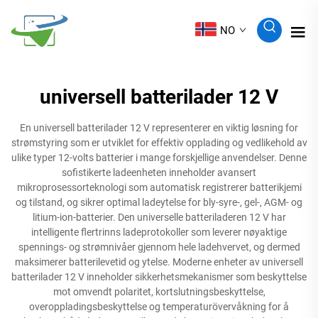
NO
universell batterilader 12 V
En universell batterilader 12 V representerer en viktig løsning for
strømstyring som er utviklet for effektiv opplading og vedlikehold av
ulike typer 12-volts batterier i mange forskjellige anvendelser. Denne
sofistikerte ladeenheten inneholder avansert
mikroprosessorteknologi som automatisk registrerer batterikjemi
og tilstand, og sikrer optimal ladeytelse for bly-syre-, gel-, AGM- og
litium-ion-batterier. Den universelle batteriladeren 12 V har
intelligente flertrinns ladeprotokoller som leverer nøyaktige
spennings- og strømnivåer gjennom hele ladehvervet, og dermed
maksimerer batterilevetid og ytelse. Moderne enheter av universell
batterilader 12 V inneholder sikkerhetsmekanismer som beskyttelse
mot omvendt polaritet, kortslutningsbeskyttelse,
overoppladingsbeskyttelse og temperaturövervåkning for å