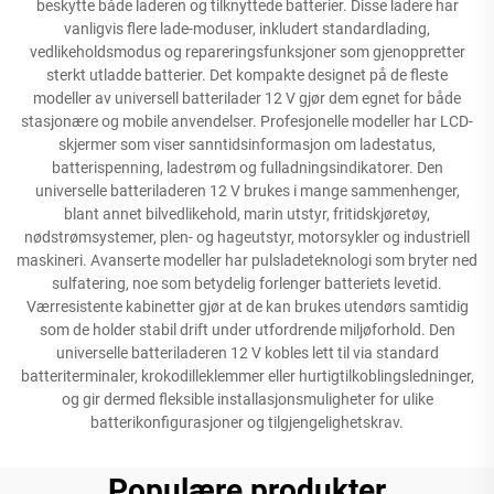
beskytte både laderen og tilknyttede batterier. Disse ladere har
vanligvis flere lade-moduser, inkludert standardlading,
vedlikeholdsmodus og repareringsfunksjoner som gjenoppretter
sterkt utladde batterier. Det kompakte designet på de fleste
modeller av universell batterilader 12 V gjør dem egnet for både
stasjonære og mobile anvendelser. Profesjonelle modeller har LCD-
skjermer som viser sanntidsinformasjon om ladestatus,
batterispenning, ladestrøm og fulladningsindikatorer. Den
universelle batteriladeren 12 V brukes i mange sammenhenger,
blant annet bilvedlikehold, marin utstyr, fritidskjøretøy,
nødstrømsystemer, plen- og hageutstyr, motorsykler og industriell
maskineri. Avanserte modeller har pulsladeteknologi som bryter ned
sulfatering, noe som betydelig forlenger batteriets levetid.
Værresistente kabinetter gjør at de kan brukes utendørs samtidig
som de holder stabil drift under utfordrende miljøforhold. Den
universelle batteriladeren 12 V kobles lett til via standard
batteriterminaler, krokodilleklemmer eller hurtigtilkoblingsledninger,
og gir dermed fleksible installasjonsmuligheter for ulike
batterikonfigurasjoner og tilgjengelighetskrav.
Populære produkter