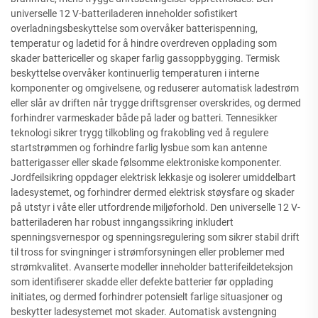
universelle 12 V-batteriladeren inneholder sofistikert
overladningsbeskyttelse som overvåker batterispenning,
temperatur og ladetid for å hindre overdreven opplading som
skader battericeller og skaper farlig gassoppbygging. Termisk
beskyttelse overvåker kontinuerlig temperaturen i interne
komponenter og omgivelsene, og reduserer automatisk ladestrøm
eller slår av driften når trygge driftsgrenser overskrides, og dermed
forhindrer varmeskader både på lader og batteri. Tennesikker
teknologi sikrer trygg tilkobling og frakobling ved å regulere
startstrømmen og forhindre farlig lysbue som kan antenne
batterigasser eller skade følsomme elektroniske komponenter.
Jordfeilsikring oppdager elektrisk lekkasje og isolerer umiddelbart
ladesystemet, og forhindrer dermed elektrisk støysfare og skader
på utstyr i våte eller utfordrende miljøforhold. Den universelle 12 V-
batteriladeren har robust inngangssikring inkludert
spenningsvernespor og spenningsregulering som sikrer stabil drift
til tross for svingninger i strømforsyningen eller problemer med
strømkvalitet. Avanserte modeller inneholder batterifeildeteksjon
som identifiserer skadde eller defekte batterier før opplading
initiates, og dermed forhindrer potensielt farlige situasjoner og
beskytter ladesystemet mot skader. Automatisk avstengning