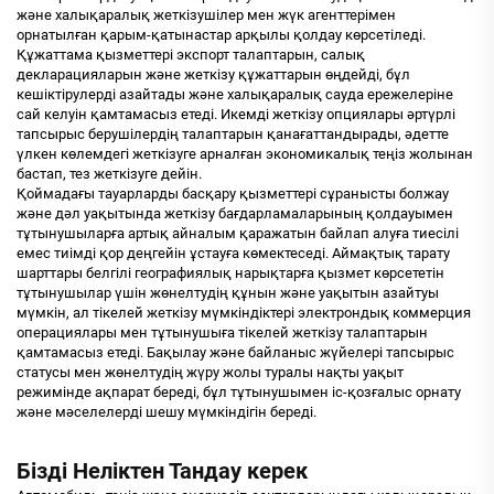
және халықаралық жеткізушілер мен жүк агенттерімен
орнатылған қарым-қатынастар арқылы қолдау көрсетіледі.
Құжаттама қызметтері экспорт талаптарын, салық
декларацияларын және жеткізу құжаттарын өңдейді, бұл
кешіктірулерді азайтады және халықаралық сауда ережелеріне
сай келуін қамтамасыз етеді. Икемді жеткізу опциялары әртүрлі
тапсырыс берушілердің талаптарын қанағаттандырады, әдетте
үлкен көлемдегі жеткізуге арналған экономикалық теңіз жолынан
бастап, тез жеткізуге дейін.
Қоймадағы тауарларды басқару қызметтері сұранысты болжау
және дәл уақытында жеткізу бағдарламаларының қолдауымен
тұтынушыларға артық айналым қаражатын байлап алуға тиесілі
емес тиімді қор деңгейін ұстауға көмектеседі. Аймақтық тарату
шарттары белгілі географиялық нарықтарға қызмет көрсететін
тұтынушылар үшін жөнелтудің құнын және уақытын азайтуы
мүмкін, ал тікелей жеткізу мүмкіндіктері электрондық коммерция
операциялары мен тұтынушыға тікелей жеткізу талаптарын
қамтамасыз етеді. Бақылау және байланыс жүйелері тапсырыс
статусы мен жөнелтудің жүру жолы туралы нақты уақыт
режимінде ақпарат береді, бұл тұтынушымен іс-қозғалыс орнату
және мәселелерді шешу мүмкіндігін береді.
Бізді Неліктен Тандау керек