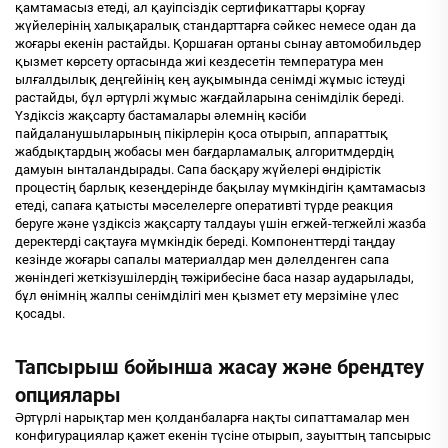
қамтамасыз етеді, ал қауіпсіздік сертификаттары қорғау
жүйелерінің халықаралық стандарттарға сәйкес немесе одан да
жоғары екенін растайды. Қоршаған ортаны сынау автомобильдер
қызмет көрсету ортасында жиі кездесетін температура мен
ылғалдылық деңгейінің кең ауқымында сенімді жұмыс істеуді
растайды, бұл әртүрлі жұмыс жағдайларына сенімділік береді.
Үздіксіз жақсарту бастамалары әлемнің кәсіби
пайдаланушыларының пікірлерін қоса отырып, аппараттық
жабдықтардың жобасы мен бағдарламалық алгоритмдердің
дамуын ынталандырады. Сапа басқару жүйелері өндірістік
процестің барлық кезеңдерінде бақылау мүмкіндігін қамтамасыз
етеді, сапаға қатысты мәселелерге оперативті түрде реакция
беруге және үздіксіз жақсарту талдауы үшін егжей-тегжейлі жазба
деректерді сақтауға мүмкіндік береді. Компоненттерді таңдау
кезінде жоғары сапалы материалдар мен дәлелденген сапа
жөніндегі жеткізушілердің тәжірибесіне баса назар аударылады,
бұл өнімнің жалпы сенімділігі мен қызмет ету мерзіміне үлес
қосады.
Тапсырыш бойынша жасау және брендтеу
опциялары
Әртүрлі нарықтар мен қолданбаларға нақты сипаттамалар мен
конфигурациялар қажет екенін түсіне отырып, зауыттың тапсырыс