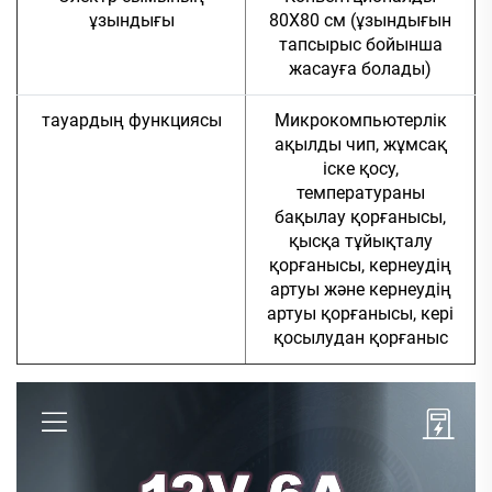
ұзындығы
80X80 см (ұзындығын
тапсырыс бойынша
жасауға болады)
тауардың функциясы
Микрокомпьютерлік
ақылды чип, жұмсақ
іске қосу,
температураны
бақылау қорғанысы,
қысқа тұйықталу
қорғанысы, кернеудің
артуы және кернеудің
артуы қорғанысы, кері
қосылудан қорғаныс