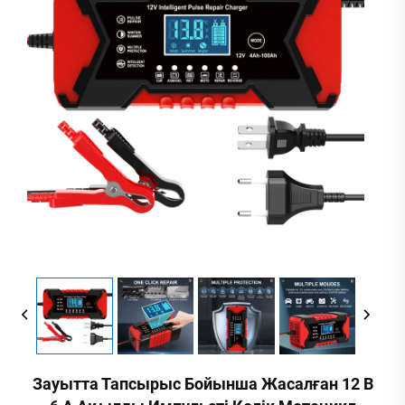
Зауытта Тапсырыс Бойынша Жасалған 12 В