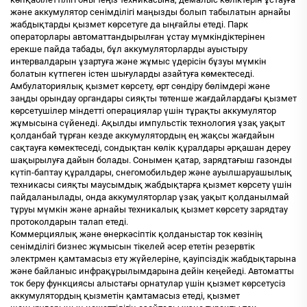
және аккумулятор сенімділігі маңызды болып табылатын арнайы
жабдықтарды қызмет көрсетуге да ыңғайлы етеді. Парк
операторлары автоматтандырылған ұстау мүмкіндіктерінен
ерекше пайда табады, бұл аккумуляторларды ауыстыру
интервалдарын ұзартуға және жұмыс үдерісін бұзуы мүмкін
болатын күтпеген істен шығуларды азайтуға көмектеседі.
Амбулаториялық қызмет көрсету, өрт сөндіру бөлімдері және
заңды орындау органдары сияқты төтенше жағдайлардағы қызмет
көрсетушілер міндетті операциялар үшін тұрақты аккумулятор
жұмысына сүйенеді. Ақылды импульстік технология ұзақ уақыт
қолданбай тұрған кезде аккумулятордың ең жақсы жағдайын
сақтауға көмектеседі, сондықтан көлік құралдары әрқашан дереу
шақырылуға дайын болады. Сонымен қатар, зарядтағыш газонды
күтіп-баптау құралдары, снегомобильдер және ауылшаруашылық
техникасы сияқты маусымдық жабдықтарға қызмет көрсету үшін
пайдаланылады, онда аккумуляторлар ұзақ уақыт қолданылмай
тұруы мүмкін және арнайы техникалық қызмет көрсету зарядтау
протоколдарын талап етеді.
Коммерциялық және өнеркәсіптік қолданыстар ток көзінің
сенімділігі бизнес жұмысын тікелей әсер ететін резервтік
электрмен қамтамасыз ету жүйелеріне, қауіпсіздік жабдықтарына
және байланыс инфрақұрылымдарына дейін кеңейеді. Автоматты
ток беру функциясы алыстағы орнатулар үшін қызмет көрсетусіз
аккумулятордың қызметін қамтамасыз етеді, қызмет