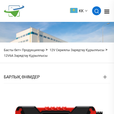
KK
>
>
Басты бет>
Продукциялар
12V Сериялы Зарядтау Құрылғысы
12V6A Зарядтау Құрылғысы
БАРЛЫҚ ӨНІМДЕР