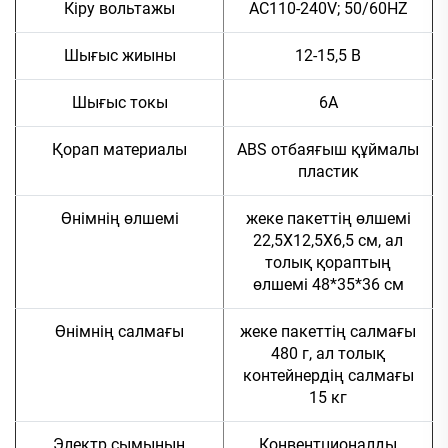
Кіру вольтажы
AC110-240V; 50/60HZ
Шығыс жиыны
12-15,5 В
Шығыс токы
6А
Қорап материалы
ABS отбаяғыш құймалы
пластик
Өнімнің өлшемі
жеке пакеттің өлшемі
22,5X12,5X6,5 см, ал
толық қораптың
өлшемі 48*35*36 см
Өнімнің салмағы
жеке пакеттің салмағы
480 г, ал толық
контейнердің салмағы
15 кг
Электр сымының
Конвентционалды