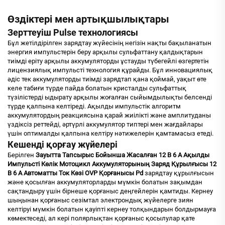
Өздіктері мен артықшылықтары
Зерттеуіш Pulse технологиясы
Бұл жетілдірілген зарядтау жүйесінің негізін нақты бақыланатын
энергия импульстерін беру арқылы сульфаттану қалдықтарын
тиімді еріту арқылы аккумуляторды ұстауды түбегейлі өзгертетін
лицензиялық импульсті технология құрайды. Бұл инновациялық
әдіс тек аккумуляторды тиімді зарядтап қана қоймай, уақыт өте
келе табиғи түрде пайда болатын кристалды сульфаттық
түзілістерді ыдырату арқылы жоғалған сыйымдылықты белсенді
түрде қалпына келтіреді. Ақылды импульстік алгоритм
аккумулятордың реакциясына қарай жиілікті және амплитуданы
үздіксіз реттейді, әртүрлі аккумулятор типтері мен жағдайлары
үшін оптималды қалпына келтіру нәтижелерін қамтамасыз етеді.
Кешенді қорғау жүйелері
Берілген
Зауытта Тапсырыс Бойынша Жасалған 12 В 6 А Ақылды
Импульсті Көлік Мотоцикл Аккумуляторының Заряд Құрылғысы 12
В 6 А Автоматты Ток Көзі OVP Қорғанысы Pd
зарядтау құрылғысын
және қосылған аккумуляторларды мүмкін болатын зақымдан
сақтандыру үшін бірнеше қорғаныс деңгейлерін қамтиды. Кернеу
шыңынан қорғаныс сезімтал электрондық жүйелерге зиян
келтіруі мүмкін болатын қауіпті кернеу толқындарын болдырмауға
көмектеседі, ал кері полярлықтан қорғаныс қосылулар қате