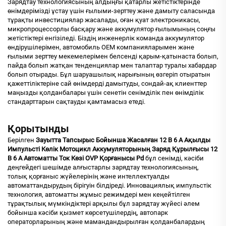
Зарядтау технологиясының алдыңғы қатарлы жетістіктерінде
өнімдерімізді ұстау үшін ғылыми-зерттеу және дамыту саласында
тұрақты инвестициялар жасалады, оған қуат электроникасы,
микропроцессорлы басқару және аккумулятор ғылымының соңғы
жетістіктері енгізіледі. Біздің инженерлік команда аккумулятор
өндірушілерімен, автомобиль OEM компанияларымен және
ғылыми зерттеу мекемелерімен белсенді қарым-қатынаста болып,
пайда болып жатқан тенденциялар мен талаптар туралы хабардар
болып отырады. Бұл шаруашылық нарығының өзгеріп отыратын
қажеттіліктеріне сай өнімдерді дамытуды, сондай-ақ клиенттер
маңызды қолданбалары үшін сенетін сенімділік пен өнімділік
стандарттарын сақтауды қамтамасыз етеді.
Қорытынды
Берілген
Зауытта Тапсырыс Бойынша Жасалған 12 В 6 А Ақылды
Импульсті Көлік Мотоцикл Аккумуляторының Заряд Құрылғысы 12
В 6 А Автоматты Ток Көзі OVP Қорғанысы Pd
бұл сенімді, кәсіби
деңгейдегі шешімде алғыстарлы зарядтау технологиясының,
толық қорғаныс жүйелерінің және интеллектуалды
автоматтандырудың бірігуін білдіреді. Инновациялық импульстік
технология, автоматты жұмыс режимдері мен кеңейтілген
тұрақтылық мүмкіндіктері арқылы бұл зарядтау жүйесі әлем
бойынша кәсіби қызмет көрсетушілердің, автопарк
операторларының және мамандандырылған қолданбалардың