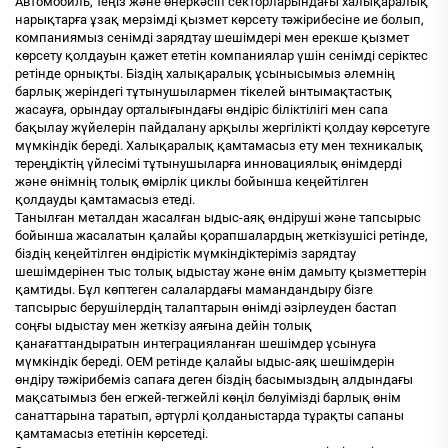
Автомобиль, теңіз және өнеркәсіп секторларындағы халықаралық
нарықтарға ұзақ мерзімді қызмет көрсету тәжірибесіне ие болып,
компаниямыз сенімді зарядтау шешімдері мен ерекше қызмет
көрсету қолдауын қажет ететін компаниялар үшін сенімді серіктес
ретінде орнықты. Біздің халықаралық ұсынысымыз әлемнің
барлық жеріндегі тұтынушылармен тікелей ынтымақтастық
жасауға, орындау орталығындағы өндіріс біліктілігі мен сапа
бақылау жүйелерін пайдалану арқылы жергілікті қолдау көрсетуге
мүмкіндік береді. Халықаралық қамтамасыз ету мен техникалық
тереңдіктің үйлесімі тұтынушыларға инновациялық өнімдерді
және өнімнің толық өмірлік циклы бойынша кеңейтілген
қолдауды қамтамасыз етеді.
Танылған металдан жасалған ыдыс-аяқ өндіруші және тапсырыс
бойынша жасалатын қалайы қорапшалардың жеткізушісі ретінде,
біздің кеңейтілген өндірістік мүмкіндіктеріміз зарядтау
шешімдерінен тыс толық ыдыстау және өнім дамыту қызметтерін
қамтиды. Бұл көптеген салалардағы мамандандыру бізге
тапсырыс берушілердің талаптарын өнімді әзірлеуден бастап
соңғы ыдыстау мен жеткізу аяғына дейін толық
қанағаттандыратын интеграцияланған шешімдер ұсынуға
мүмкіндік береді. OEM ретінде қалайы ыдыс-аяқ шешімдерін
өндіру тәжірибеміз сапаға деген біздің басымыздың алдындағы
мақсатымыз бен егжей-тегжейлі көңіл бөлуімізді барлық өнім
санаттарына таратып, әртүрлі қолданыстарда тұрақты сапаны
қамтамасыз ететінін көрсетеді.