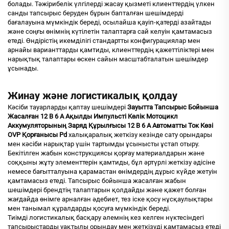
болады. Тәжірибелік үлгілерді жасау қызметі клиенттердің үлкен
санды тапсырыс беруден бұрын бапталған шешімдерді
бағалауына мүмкіндік береді, осылайша қауіп-қатерді азайтады
және соңғы өнімнің күтілетін талаптарға сай келуін қамтамасыз
етеді. Өндірістің икемділігі стандартты конфигурациялар мен
арнайы варианттарды қамтиды, клиенттердің қажеттіліктері мен
нарықтық талаптары өскен сайын масштабталатын шешімдер
ұсынады.
Жинау және логистикалық қолдау
Кәсіби тауарларды қаптау шешімдері
Зауытта Тапсырыс Бойынша
Жасалған 12 В 6 А Ақылды Импульсті Көлік Мотоцикл
Аккумуляторының Заряд Құрылғысы 12 В 6 А Автоматты Ток Көзі
OVP Қорғанысы Pd
халықаралық жеткізу кезінде сату орындары
мен кәсіби нарықтар үшін тартымды ұсынысты ұстап отыру.
Бекітілген жабын конструкциясы қорғау материалдарын және
соққыны жұту элементтерін қамтиды, бұл әртүрлі жеткізу әдісіне
немесе бағытталуына қарамастан өнімдердің дұрыс күйде жетуін
қамтамасыз етеді. Тапсырыс бойынша жасалған жабын
шешімдері брендтің талаптарын қолдайды және қажет болған
жағдайда өнімге арналған әдебиет, тез іске қосу нұсқаулықтары
мен танымал құралдарды қосуға мүмкіндік береді.
Тиімді логистикалық басқару әлемнің кез келген нүктесіндегі
тапсырыстарды уақтылы орындау мен жеткізуді қамтамасыз етеді