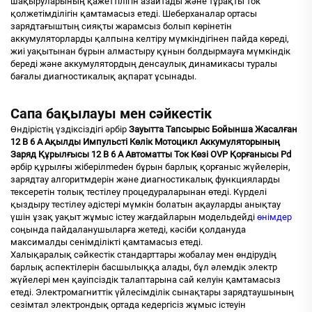
шақыруларының қажеттілігін азайтады және тұрақты ток
қолжетімділігін қамтамасыз етеді. Шеберханалар ортасы
зарядтағыштың сияқты жарамсыз болып көрінетін
аккумуляторларды қалпына келтіру мүмкіндігінен пайда көреді,
жиі уақытынан бұрын алмастыру құнын болдырмауға мүмкіндік
береді және аккумулятордың денсаулық динамикасы туралы
бағалы диагностикалық ақпарат ұсынады.
Сапа бақылауы мен сәйкестік
Өндірістің үздіксіздігі әрбір
Зауытта Тапсырыс Бойынша Жасалған
12 В 6 А Ақылды Импульсті Көлік Мотоцикл Аккумуляторының
Заряд Құрылғысы 12 В 6 А Автоматты Ток Көзі OVP Қорғанысы Pd
әрбір құрылғы жіберілmedен бұрын барлық қорғаныс жүйелерін,
зарядтау алгоритмдерін және диагностикалық функцияларды
тексеретін толық тестілеу процедураларынан өтеді. Күрделі
қыздыру тестілеу әдістері мүмкін болатын ақауларды анықтау
үшін ұзақ уақыт жұмыс істеу жағдайларын модельдейді
өнімдер
соңында пайдаланушыларға жетеді, кәсіби қолдануда
максималды сенімділікті қамтамасыз етеді.
Халықаралық сәйкестік стандарттары жобалау мен өндірудің
барлық аспектілерін басшылыққа алады, бұл әлемдік электр
жүйелері мен қауіпсіздік талаптарына сай келуін қамтамасыз
етеді. Электромагниттік үйлесімділік сынақтары зарядтаушының
сезімтал электрондық ортада кедергісіз жұмыс істеуін