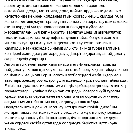
В 6 А Автоматты Ток Көзі OVP Қорғанысы Pd
қазіргі заманның
зарядтау технологиясының жаңашылдығын көрсетеді,
автомобильдерде, мотоциклдерде, қайықтарда және демалыс
көліктерінде кеңінен қолданылатын қорғасын-қышқылды, AGM
және гельді аккумуляторлар үшін дәлме-дәл зарядтау қамтамасыз
ететін күрделі микропроцессорлық басқару жүйесімен
жабдықталған. Бұл көпмақсатты зарядтау шешімі аккумулятор
пластинкаларындағы сульфаттанудың пайда болуын жоятын
интеллектуалды импульстік десульфаттау технологиясын
қамтиды, нәтижесінде сыйымдылықты тиімді түрде қалпына
келтіреді және дәстүрлі зарядтау әдістеріне қарағанда пайдалану
өмірін едәуір ұзартады.
Автоматтық электрмен қамтамасыз ету функциясы тұрақты
пайдаланушының қатысуын талап етпей, сондықтан тиімділік пен
сенімділік маңызды орын алатын жүйелердегі жабдықтар мен
автопарк жөндеу орындары үшін идеалды нұсқа болып табылады.
Енгізілген диагностикалық мүмкіндіктер батарея денсаулығының
параметрлерін үздіксіз бақылап отырады, батарея күйі туралы
құнды ақпарат береді және кең қамтылған қорғаныс жүйелері
арқылы мүмкін болатын зақымданудан сақтайды.
Зарядтағыштың дамытылған ауыстыру қуат көзінің дизайны
жоғары тиімділікті қамтамасыз етеді және жұмыс істеу кезінде
минималды жылу бөліп шығарады, бұл энергияны үнемдеуге
және күрделі кәсіби орталарда қолдануға беріктікті арттыруға
ықпал етеді.