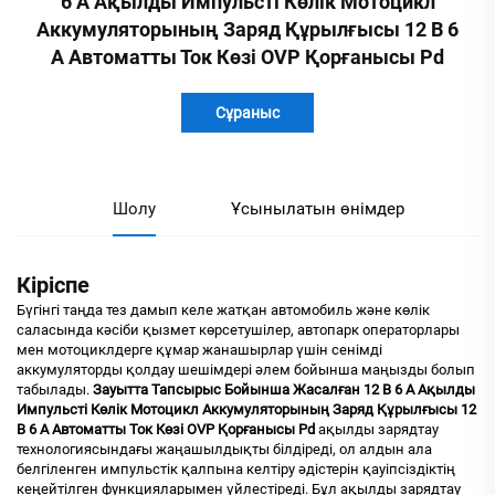
6 А Ақылды Импульсті Көлік Мотоцикл
Аккумуляторының Заряд Құрылғысы 12 В 6
А Автоматты Ток Көзі OVP Қорғанысы Pd
Сұраныс
Шолу
Ұсынылатын өнімдер
Кіріспе
Бүгінгі таңда тез дамып келе жатқан автомобиль және көлік
саласында кәсіби қызмет көрсетушілер, автопарк операторлары
мен мотоциклдерге құмар жанашырлар үшін сенімді
аккумуляторды қолдау шешімдері әлем бойынша маңызды болып
табылады.
Зауытта Тапсырыс Бойынша Жасалған 12 В 6 А Ақылды
Импульсті Көлік Мотоцикл Аккумуляторының Заряд Құрылғысы 12
В 6 А Автоматты Ток Көзі OVP Қорғанысы Pd
ақылды зарядтау
технологиясындағы жаңашылдықты білдіреді, ол алдын ала
белгіленген импульстік қалпына келтіру әдістерін қауіпсіздіктің
кеңейтілген функцияларымен үйлестіреді. Бұл ақылды зарядтау