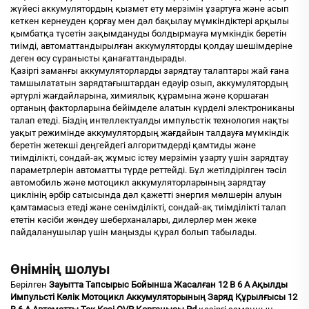
жүйесі аккумулятордың қызмет ету мерзімін ұзартуға және асып
кеткен кернеуден қорғау мен дәл бақылау мүмкіндіктері арқылы
қымбатқа түсетін зақымдануды болдырмауға мүмкіндік беретін
тиімді, автоматтандырылған аккумуляторды қолдау шешімдеріне
деген өсу сұранысты қанағаттандырады.
Қазіргі заманғы аккумуляторларды зарядтау талаптары жай ғана
тамшылататын зарядтағыштардан едәуір озып, аккумулятордың
әртүрлі жағдайларына, химиялық құрамына және қоршаған
ортаның факторларына бейімделе алатын күрделі электрониканы
талап етеді. Біздің интеллектуалды импульстік технология нақты
уақыт режимінде аккумулятордың жағдайын талдауға мүмкіндік
беретін жетекші деңгейдегі алгоритмдерді қамтиды және
тиімділікті, сондай-ақ жұмыс істеу мерзімін ұзарту үшін зарядтау
параметрлерін автоматты түрде реттейді. Бұл жетілдірілген тәсіл
автомобиль және мотоцикл аккумуляторларының зарядтау
циклінің әрбір сатысында дәл қажетті энергия мөлшерін алуын
қамтамасыз етеді және сенімділікті, сондай-ақ тиімділікті талап
ететін кәсіби жөндеу шеберханалары, дилерлер мен жеке
пайдаланушылар үшін маңызды құрал болып табылады.
Өнімнің шолуы
Берілген
Зауытта Тапсырыс Бойынша Жасалған 12 В 6 А Ақылды
Импульсті Көлік Мотоцикл Аккумуляторының Заряд Құрылғысы 12