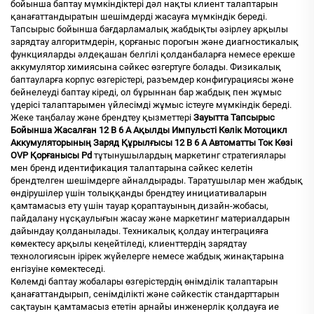
бойынша баптау мүмкіндіктері дәл нақты клиент талаптарын
қанағаттандыратын шешімдерді жасауға мүмкіндік береді.
Тапсырыс бойынша бағдарламалық жабдықты әзірлеу арқылы
зарядтау алгоритмдерін, қорғаныс порогын және диагностикалық
функцияларды әлдеқашан белгілі қолданбаларға немесе ерекше
аккумулятор химиясына сәйкес өзгертуге болады. Физикалық
баптауларға корпус өзгерістері, разъемдер конфигурациясы және
бейнелеуді баптау кіреді, ол бұрыннан бар жабдық пен жұмыс
үдерісі талаптарымен үйлесімді жұмыс істеуге мүмкіндік береді.
Жеке таңбалау және брендтеу қызметтері
Зауытта Тапсырыс
Бойынша Жасалған 12 В 6 А Ақылды Импульсті Көлік Мотоцикл
Аккумуляторының Заряд Құрылғысы 12 В 6 А Автоматты Ток Көзі
OVP Қорғанысы Pd
тұтынушылардың маркетинг стратегиялары
мен бренд идентификация талаптарына сәйкес келетін
брендтелген шешімдерге айналдырады. Таратушылар мен жабдық
өндірушілер үшін толыққанды брендтеу инициативаларын
қамтамасыз ету үшін тауар қораптауының дизайн-жобасы,
пайдалану нұсқаулығын жасау және маркетинг материалдарын
дайындау қолданылады. Техникалық қолдау интеграцияға
көмектесу арқылы кеңейтіледі, клиенттердің зарядтау
технологиясын ірірек жүйелерге немесе жабдық жинақтарына
енгізуіне көмектеседі.
Көлемді баптау жобалары өзгерістердің өнімділік талаптарын
қанағаттандырып, сенімділікті және сәйкестік стандарттарын
сақтауын қамтамасыз ететін арнайы инженерлік қолдауға ие