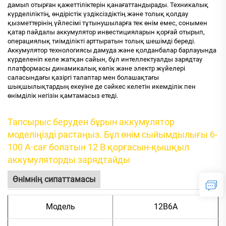
дамып отырған қажеттіліктерін қанағаттандырады. Техникалық
күрделіліктің, өндірістік үздіксіздіктің және толық қолдау
қызметтерінің үйлесімі тұтынушыларға тек өнім емес, сонымен
қатар пайдалы аккумулятор инвестицияларын қорғай отырып,
операциялық тиімділікті арттыратын толық шешімді береді.
Аккумулятор технологиясы дамуда және қолданбалар барлауында
күрделеніп келе жатқан сайын, бұл интеллектуалды зарядтау
платформасы динамикалық көлік және электр жүйелері
саласындағы қазіргі талаптар мен болашақтағы
шықшылықтардың екеуіне де сәйкес келетін икемділік пен
өнімділік негізін қамтамасыз етеді.
Тапсырыс беруден бұрын аккумулятор
моделіңізді растаңыз. Бұл өнім сыйымдылығы 6-
100 А·сағ болатын 12 В қорғасын-қышқыл
аккумуляторды зарядтайды
Өнімнің сипаттамасы
Модель
12В6А