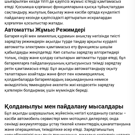
шығарылған кезде тіпті де қауіпсіз жұмыс істеуді қамтамасыз
етеді. Қосымша қорғаныс функцияларына қысқа тұйықталудан
сақтандыру, жылулық бақылау және кәсіби ортада күнделікті
пайдалану кезінде қауіпсіздікті арттыратын искралардан
қорғалған қосылыстар жатады.
Автоматты Жұмыс Режимдері
Батарея күйі мен химиялық құрамын анықтау негізінде тиісті
зарядтау режимдерін ақылды түрде таңдау арқылы күрделі
автоматты электрмен қамтамасыз ету функциясы шешім
қабылдауды жеңілдетеді. Көп сатылы зарядтау алгоритмдері
толық, сіңіру және қолдау сатыларын автоматты түрде өтеді, бұл
батареяларға пайдаланушының қатысуынсыз тиімді зарядтау
ретін қамтамасыз етеді. Бұл ақылды автоматтандыру оқыту
талаптарын азайтады және флот пен коммерциялық
қолданбаларда батареялардың зақымдануына немесе
өнімділігінің төмендеуіне әкелетін жиі кездесетін зарядтау
қателерін болдырмақ үшін мүмкіндік береді.
Қолданылуы мен пайдалану мысалдары
Бұл ақылды шаруашылық жүйесінің негізгі қолданылу саласы –
кәсіби автомобиль сервистері мен мотоцикл дилерлері, онда
сенімді аккумуляторды ұстау тікелей клиенттердің қанағаттануына
және операциялық тиімділікке әсер етеді. Зарядтағыштың
көпқабілеттілігі оны теңіз техникасына, демалыс көліктерін ұстауға