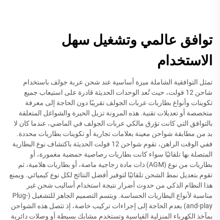
توافق عالمي وتشغيل سهل
الاستخدام
تمثل التوافقية الشاملة ميزة أساسية عند شحن عربة جولف باستخدام
شاحن 12 فولت، حيث تُعد الوحدات الحديثة قادرة على استيعاب جميع
تكوينات وأنواع بطاريات عربات الجولف تقريبًا دون الحاجة إلى معرفة
متخصصة أو تعديلات تقنية. هذه المرونة تزيل الحيرة والشواغل المتعلقة
بالتوافق التي كانت تؤرق مالكي عربات الجولف في الماضي، عندما كان لا
بد من مطابقة شواحن معينة بعلامات تجارية أو تكوينات بطاريات محددة.
ففي الوقت الراهن، تقوم شواحن 12 فولت الحديثة باكتشاف نوع البطارية
المتصلة بها تلقائيًا سواء كانت بطاريات رصاصية حمضية مغمورة، أو
بطاريات من نوع (AGM) ذات مادة زجاجية ماصة، أو بطاريات هلامية، ثم
تقوم بتعديل نمط الشحن تلقائيًا لتوفير أفضل النتائج لكل نوع كيميائي. ويمنع
هذا النظام الذكي من حدوث أضرار نتيجة استخدام أساليب شحن غير
مناسبة لأنواع البطاريات الحساسة. ويتسم التصميم الجاهز للتشغيل (Plug-
and-play) بعدم الحاجة إلى إجراءات تركيب خاصة، إذ تتصل هذه الشواحن
بمآخذ الكهرباء المنزلية القياسية وتستخدم مشابك بسيطة أو وصلات دائرية