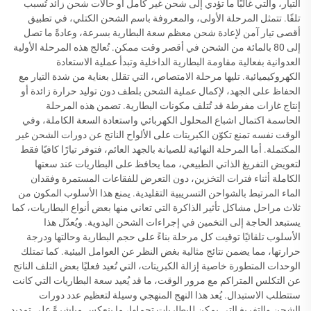
التيار، والتي غالبًا ما تؤدي إلى شحن غير كامل أو حالات شحن زائد تُسبب
تلفًا. تتمثل المرحلة الأولى، والمعروفة باسم الشحن الكتلي، في تطبيق
أقصى تيار آمن لإعادة شحن معظم سعة البطارية بسرعة، وعادةً ما تصل
إلى 80 بالمائة من الشحن في أقصر وقت ممكن. تُعالج هذه المرحلة الأولية
العدوانية بفعالية مقاومة البطارية الداخلية وتبدأ عملية الاستعادة
الكهروكيميائية. تليها مرحلة الامتصاص، التي تقلل بعناية من شدة التيار مع
الحفاظ على الجهد، لإكمال عملية الشحن بلطف دون توليد حرارة زائدة أو
إنتاج غازات مفرطة قد تُتلف مكونات البطارية. تضمن هذه المرحلة
الحاسمة اكتمال اشباع المحلول الكهربائي واستعادة السعة الكاملة، وفي
الوقت نفسه تمنع تكوّن الكبريتات على الألواح الناتج عن دورات الشحن غير
المكتملة. أما المرحلة النهائية للصيانة بالجهد العائم، فتوفر تيارًا كافيًا فقط
لتعويض التفريغ الذاتي الطبيعي، مما يحافظ على البطاريات عند سعتها
الكاملة أثناء فترات التخزين، دون التعرض للفقاعات المستمرة وفقدان
الماء المرتبط بالشواحن التسريبية التقليدية. يمنع هذا الأسلوب المكون من
ثلاث مراحل مشاكل تأثير الذاكرة التي تعاني منها بعض أنواع البطاريات، كما
يستبعد الحاجة إلى التخمين في إجراءات الشحن اليدوية. ويُعدّل هذا
الأسلوب تلقائيًا توقيت كل مرحلة بناءً على حجم البطارية وحالتها ودرجة
حرارتها، مما يضمن نتائج مثالية بغض النظر عن العوامل البيئية. كما تمتلك
الوحدات المتطورة خاصية إزالة الكبريتات، التي تُعيد فعليًا بعض التلف الناتج
عن التكلس المتراكم مع مرور الوقت، ما قد يُعيد سعة البطاريات التي كانت
ستتطلب الاستبدال. يُعد هذا النهج المنهجي وسيلة لتعظيم عدد دورات
الشحن والتفريغ التي يمكن للبطاريات تحملها، ما ينعكس مباشرةً على تمديد