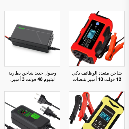
شاحن متعدد الوظائف ذكي
وصول جديد شاحن بطارية
12 فولت 10 أمبير بنبضات
ليثيوم 48 فولت 3 أمبير،
إصلاح ومصباح مدمج
شاحن دراجة كهربائية مع خرج
للبطاريات الرصاصية الحمضية
48 فولت، 54.6 فولت، 58.8
فولت، 54.75 فولت، 58.4
فولت، للدراجة الكهربائية 150
واط تيار مستمر