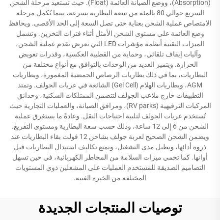
(Absorption)، ووضع الصيانة العائمة (Float). حيث تستعيد مرحلة الشحن
السريع حوالي 80 بالمئة من سعة البطارية بسرعة، بينما تُكمل مرحلة
الامتصاص عملية الشحن بعناية حتى تصل السعة إلى الحد الأقصى. ويحافظ
وضع العائمة على مستوى الشحن الأمثل أثناء فترات التخزين. وتشمل
الميزات التقنية أنظمة مؤشرات LED التي تعرض تقدم عملية الشحن،
وآليات إيقاف تلقائي، وحماية من القطبية العكسية، وقدرات تعويض
الحرارة. ويتميز العديد من الوحدات بالتوافق مع أنواع مختلفة من
البطاريات، بما في ذلك بطاريات الرصاص الحمضية المغمورة، وبطاريات
AGM، وبطاريات الهلام (Gel Cell) الشائعة في عربات الجولف. وتمتد
التطبيقات خارج ملاعب الجولف لتتضمن الممتلكات السكنية، وحدائق
المركبات الترفيهية (RV parks)، ومرافق الصيانة، والعمليات التجارية حيث
تُستخدم عربات الجولف لتلبية احتياجات النقل. وعادةً ما يستغرق عملية
الشحن من 6 إلى 12 ساعة، وذلك حسب سعة البطارية ومستوى التفريغ.
ويضمن الشحن الصحيح لعربة جولف بشاحن 12 فولت بقاء البطاريات عند
ذروة أدائها، ويطيل مدى التشغيل، ويمنع تكاليف استبدال البطاريات قبل
أوانها. كما تحمي ميزات السلامة من المخاطر الكهربائية، في حين تسهل
التصاميم الصديقة للمستخدم العمليات على المشغلين ذوي المستويات
المختلفة من الخبرة الفنية.
توصيات المنتجات الجديدة