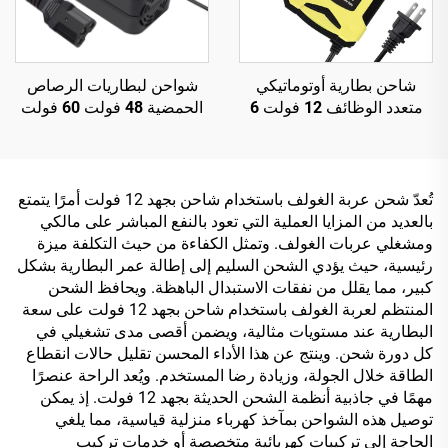
شاحن بطارية أوتوماتيكي
شواحن لبطاريات الرصاص
متعدد الوظائف 12 فولت 6
الحمضية 48 فولت 60 فولت
أمبير لإصلاح البطاريات،
72 فولت 20 أمبير في الساعة
Cargador De Bateria De
30 أمبير في الساعة، بقدرة
للسيارة والدراجة النارية
خرج 120 واط/180 واط،
والسكوتر، مع شاشة LCD
ومنفذ تيار مستمر للدراجات
تُعدّ شحن عربة الغولف باستخدام شاحن بجهد 12 فولت أمرًا يتمتع
وحماية OTP، كهربائي
الكهربائية والمركبات ذات
بالعديد من المزايا العملية التي تعود بالنفع المباشر على مالكي
العجلتين
ومشغلي عربات الغولف. وتمثل الكفاءة من حيث التكلفة ميزة
رئيسية، حيث يؤدي الشحن السليم إلى إطالة عمر البطارية بشكل
كبير، مما يقلل من نفقات الاستبدال الباهظة. ويحافظ الشحن
المنتظم لعربة الغولف باستخدام شاحن بجهد 12 فولت على سعة
البطارية عند مستويات مثالية، ويضمن أقصى مدى تشغيلي في
كل دورة شحن. وينتج عن هذا الأداء المحسن تقليل حالات انقطاع
الطاقة خلال الجولة، وزيادة رضا المستخدم. ويُعد الراحة عنصرًا
مهمًا في جاذبية أنظمة الشحن الحديثة بجهد 12 فولت. إذ يمكن
توصيل هذه الشواحن بمآخذ كهرباء منزلية قياسية، مما يلغي
الحاجة إلى تركيبات كهربائية متخصصة أو خدمات تركيب