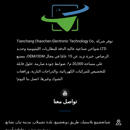
توفر شركة Tianchang Chaochen Electronic Technology Co.,
LTD شواحن صناعية عالية الدقة للبطاريات الليثيومية وحديد
الرصاص. خبرة تزيد عن 15 عامًا في مجال OEM/ODM، مصنع
على مساحة 20,000 م²، ضوابط جودة صارمة. حلول قابلة
للتخصيص للمركبات الكهربائية، والدراجات النارية، ورافعات
الشوك وغيرها. اتصل بنا اليوم!
تواصل معنا
شيانغشينغ بلاستيك، طريق دونغشينغ، بلدة تشينلان، مدينة تيان تشانغ،
مدينة تشوتشو، مقاطعة آنهوي