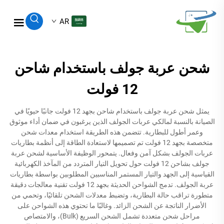
AR
شحن عربة جولف باستخدام شاحن
12 فولت
يمثل شحن عربة جولف باستخدام شاحن بجهد 12 فولت جانبًا حيويًا في
الصيانة بالنسبة لمالكي عربات الجولف الذين يرغبون في ضمان أداء موثوق
وعمر أطول للبطارية. تتضمن هذه الطريقة استخدام معدات شحن
متخصصة بجهد 12 فولت تم تصميمها لاستعادة الطاقة إلى أنظمة بطاريات
عربات الجولف بشكل آمن وفعال. يتمحور الوظيفة الأساسية لشحن عربة
جولف بشاحن 12 فولت حول تحويل التيار المتردد من المآخذ الكهربائية
القياسية إلى الجهد والتيار المستمر المناسبين المطلوبين بواسطة بطاريات
عربة الجولف. تدمج الشواحن الحديثة بجهد 12 فولت تقنية معالجات دقيقة
متطورة تراقب حالة البطارية، وتضبط معدلات الشحن تلقائيًا، وتحمي من
الأضرار الناتجة عن الشحن الزائد. وغالبًا ما تحتوي هذه الشواحن على
مراحل شحن متعددة تشمل الشحن السريع (Bulk)، والامتصاص