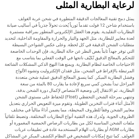
لرعاية البطارية المثلى
يمثل دمج تقنية المعالجات الدقيقة المتطورة في شحن عربة الغولف
باستخدام شاحن 12 فولت تقدماً ثورياً يُحدث تحولاً جذرياً في أساليب صيانة
البطاريات التقليدية. يقوم هذا العقل الإلكتروني المتطور بمراقبة مستمرة
لعدة معايير للبطارية، مثل الجهد والتيار والحرارة والمقاومة الداخلية، لتحديد
متطلبات الشحن الدقيقة في كل لحظة. وعلى عكس الشواحن البسيطة
التي توفر جهداً ثابتاً بغض النظر عن حالة البطارية، فإن الوحدات الخاضعة
للتحكم بالمعالج الدقيق تُكيّف ناتجها في الوقت الفعلي بما يتناسب مع
الاحتياجات الخاصة لنظام البطارية. ويمنع هذا النهج الذكي المشكلات الشائعة
المرتبطة بالإفراط في الشحن، مثل فقدان الإلكتروليت وتشوه الألواح
وفشل البطارية المبكر. كما ينسق المعالج الدقيق عملية شحن متعددة
المراحل تبدأ بشحن كمي سريع لإعادة ما يقارب 80 بالمئة من سعة
البطارية، ثم الانتقال إلى وضعية الامتصاص لإكمال دورة الشحن بدقة،
وتنتهي بمرحلة الشحن التحفظي (Float) للحفاظ على مستوى الشحن
الأمثل أثناء فترات التخزين الطويلة. وتقوم ميزة التعويض الحراري بتعديل
معايير الشحن وفقاً للظروف المحيطة، مما يضمن أداءً مثالياً في مختلف
الظروف الجوية. وتُدرك هذه التقنية أنواع البطاريات المختلفة، وتضبط تلقائياً
ملفات الشحن المناسبة لكل من بطاريات الرصاص الحمضية المغمورة أو
بطاريات AGM أو بطاريات الهلام المستخدمة عادة في تطبيقات عربات
الغولف. كما تتيح إمكانات التشخيص في النظام الكشف المبكر عن المشاكل