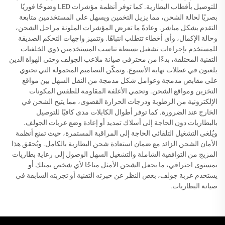
للتوصيل بأقطاب البطارية. كما توفر أنظمة مؤشرات LED وضوحًا فوريًا
بصريًا لحالة الشحن، مما يزيل التخمين ويسهل على المستخدمين متابعة
التقدم بشكل مباشر. وعادةً ما تعرض المؤشرات الملونة مراحل الشحن،
وحالة الإكمال، وأي أخطاء تتطلب انتباهًا. وتتميز واجهات التحكم الصديقة
للمستخدم بإجراءات تشغيل بسيطة تناسب المستخدمين ذوي الخلفيات
التقنية المختلفة، بدءًا من محترفي صيانة ملاعب الجولف وحتى الهواة الذين
يلعبون في عطلات نهاية الأسبوع. وتمكّن التصاميم المحمولة التي تحتوي
على مقابض مدمجة وعوامل شكل مدمجة من النقل السهل بين مواقع
التخزين ومواقع الشحن. وتحمي الأغلفة المقاومة للطقس المكونات
الإلكترونية من الرطوبة ودرجات الحرارة القصوى، مما يتيح الشحن في
الخارج عند الضرورة. كما توفر أطوال الكابلات مدى كافيًا للتوصيل
بالبطاريات دون الحاجة إلى أسلاك تمديد أو إعادة وضع عربات الجولف.
ويُلغى التشغيل التلقائي الحاجة إلى المراقبة المستمرة، حيث تمنع أنظمة
الأمان الشحن الزائد مع ضمان استعادة شحن البطارية بالكامل. ويُحقق هذا
المزيج من التوافقية الشاملة والتشغيل السهل الوصول إلى رعاية بطاريات
بمستوى احترافي، ما يجعل الشحن الأمثل متاحًا لأي شخص يمتلك أو
يستخدم عربة جولف، بغض النظر عن خبرته التقنية أو تجربته السابقة في
صيانة البطاريات.