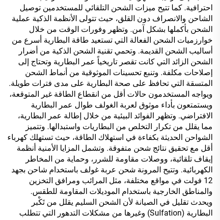
احترافية. كما تتيح ميزات الشحن التلقائي للمستخدمين توصيل
الشاحن والانصراف دون القلق، حيث تتولى الأنظمة الذكية عملية
الشحن بأكملها بشكل آمن. وتظهر وفورات الوقت من خلال
خوارزميات الشحن الفعالة التي تستعيد طاقة البطارية أسرع من
أساليب الشحن القديمة. وتحمي تقنية الشحن الذكية من أضرار
الشحن الزائد التي كانت تقصر تاريخياً عمر البطارية وتحتاج إلى
إصلاحات مكلفة. وتنبع تحسينات الموثوقية من أنماط الشحن
المتسقة التي تحافظ على صحة البطارية على مدى فترات طويلة.
ويواجه المستخدمون حالات أقل من انقطاع الطاقة غير المتوقعة،
ويستمتعون بأداء موثوق لعربة الغولف طوال عمر البطارية
الافتراضي. وتظهر الفوائد البيئية من خلال إطالة عمر البطارية،
مما يقلل من تكرار التخلص من البطاريات واستبدالها. وتتميز
الشواحن الحديثة بكفاءة في استهلاك الطاقة، حيث تستهلك كهرباء
أقل مع تحقيق نتائج شحن متفوقة. وتشمل المزايا الأمنية أنظمة
إيقاف تلقائية، ووصلات مقاومة للشرر، وحماية من المخاطر
الكهربائية. وتتيح المرونة شحن عربة غولف باستخدام شاحن بجهد
12 فولت في مواقع مختلفة، مثل المرائب ومرافق التخزين
والمناطق الخارجية باستخدام الموديلات المقاومة للطقس.
ويحدث تقليل في الصيانة لأن الشحن السليم يقلل من تَكْبر
البطارية (Sulfation) وغيرها من مشكلات التدهور التي تتطلب