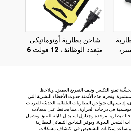
ارية
شاحن بطارية أوتوماتيكي
4 فولت 3 أمبير،
متعدد الوظائف 12 فولت 6
ة مع
أمبير لإصلاح البطاريات،
 48 فولت، 54.6 فولت،
Cargador De Bateria De
فولت، 54.75 فولت،
للسيارة والدراجة النارية
اجة
والسكوتر، مع شاشة LCD
ُحسَّنة تمنع التكلس وتلف التفريغ العميق. ويلاحظ
مستمرة. وتحرم هذه الأتمتة حدوث الأخطاء البشرية التي
1 واط تيار
وحماية OTP، كهربائي
، إذ تستهلك شواحن البطاريات التلقائية الحديثة للعربات
الموسمية في درجات الحرارة، مما يحافظ على معدلات
لة بطارية موحدة وجداول استبدال قابلة للتنبؤ. وتشمل
ت الشحن اليدوية. ويوفر الشاحن التلقائي للبطارية
ن. وتساعد إمكانات التشخيص في اكتشاف مشكلات