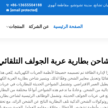
يان تشانغ، مدينة تشوتشو، مقاطعة آنهوي
+86-13655504188
[email protected]
الصفحة الرئيسية
عن الشركة
المنتجات
احن بطارية عربة الجولف التلقائي
رًا لإدارة الطاقة تم تصميمه خصيصًا لأنظمة العربات الكهربائية. يُلغي ه
يًا وتعديل معايير الشحن وفقًا لذلك. ويتميز شاحن بطارية العربة الكه
 ويطيل العمر الافتراضي. وتشتمل الشواحن الحديثة للبطاريات في عرب
الحالية من الشحن. وعادةً ما تدعم هذه الشواحن أنواعًا مختلفة من الب
شائع في عربات الجولف الحديثة. وتشمل الوظائف الرئيسية لشاحن بطارية ا
بروتوكولات الشحن الذكية تلف البطارية الناتج عن الشحن الزائد، مع تح
حن، وأنظمة تشخيص الأعطال، وغلاف مقاوم للعوامل الجوية يسمح بالت