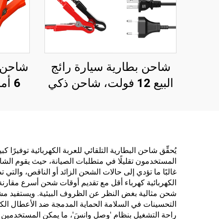
شاحن بطارية سيارة رائج
البيع 12 فولت، شاحن ذكي
6 أم
لإصلاح البطاريات الرصاصية
الحمضية، شاحن بطارية
مادة ا
ذكي بنظام الإصلاح النبضي
قابل
12 فولت
الولا
يُحقِّق شاحن البطارية التلقائي للعربة الكهربائية توفيرً
المستخدمون تقليلًا في متطلبات الصيانة، حيث يقوم الشاح
المتح
غالبًا ما تؤدي إلى حالات الشحن الزائد أو الناقص، والتي
ببط
الكهربائية كهرباء أقل مع تقديم أوقات شحن أسرع مقارن
شحن مثالية بغض النظر عن الظروف البيئية. ويستفيد مشغ
التحسينات في السلامة الحماية المدمجة ضد الأعطال الكهر
راحة التشغيل بنظام 'وصل وانسَ'، ما يمكن المستخدمين