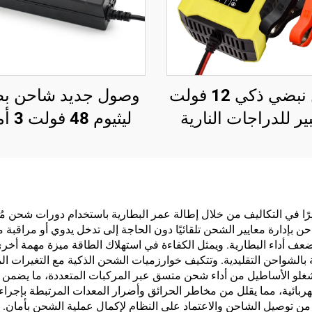
شاحن نبضي ذكي 12 فولت
وصول جديد شاحن بط
بير للدراجات النارية
ليثيوم 8
والسكوتر، بشاشة LED من
شاحن دراجة كهربائي
لبولي كربونات، إخراج
خرج
 للتخصيص لأوروبا/
58.8 
يات المتحدة/المملكة
58.4 فولت، للدر
ا كبيرًا في التكاليف من خلال إطالة عمر البطارية باستخدام دورات شحن م
ن بإدارة معايير الشحن تلقائيًا دون الحاجة إلى تدخل يدوي أو مراقبة 
دة، إصلاح للسيارات
الكهربائية 50
 تضعف أداء البطارية. ويمثل الكفاءة في استهلاك الطاقة ميزة مهمة أخرى
اريات LifePO4
مستمر
ة بالشواحن التقليدية. وتتكيف خوارزميات الشحن الذكية مع التغيرات 
لو الأساطيل من أداء شحن متسق عبر المركبات المتعددة، ما يضمن حا
بائية، مما يقلل من مخاطر الحرائق وأضرار المعدات المرتبطة بإجراءا
 من توصيل الشاحن والاعتماد على النظام لإكمال عملية الشحن بأما