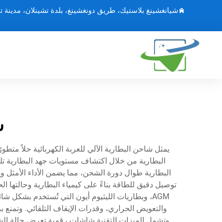
شيانغشينغ بلاستيك، طريق دونغشينغ، بلدة تشينلان، مدينة ت
ش
يمثل شاحن البطارية الآلي للعربة الكهربائية حلاً متطو
البطارية من خلال اكتشاف مستويات جهد البطارية تلقائ
البطارية طوال دورة الشحن، مما يضمن الأداء الأمثل
توصيل دقيق للطاقة بناءً على كيمياء البطارية وحالتها 
AGM، وبطاريات الليثيوم أيون التي تُستخدم بشكل 
والتعويض الحراري، وقدرات الإيقاف التلقائي. وتمنع 
وتشمل الميزات التقنية شاشات رقمية تعرض حالة الش