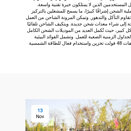
اعة. وتجعل سهولة التركيب من شاحن بطارية الليثيوم فوسفات 48 فولت في متناول المستخدمين الذين لا يمتلكون خبرة تقنية واسعة.
 تحكم بديهية. ولا يتطلب عملية الشحن إشرافًا كبيرًا، ما يسمح للمشغلين بالتركيز
قاوم التآكل والتدهور. وتمكن المرونة الشاحن من العمل
ويناتها دون الحاجة إلى شراء معدات شحن جديدة. ويتكيف الشاحن تلقائيًا
 كبير، حيث تُكمل العديد من الموديلات الشحن الكامل
الجداول الزمنية الصعبة للعمل. وتشمل الفوائد البيئية
تقليل البصمة الكربونية من خلال الاستخدام الفعال للطاقة ودعم دمج مصادر الطاقة المتجددة. ويتيح شاحن بطارية الليثيوم فوسفات 48 فولت تخزين واستخدام فعال للطاقة الشمسية
13
Nov