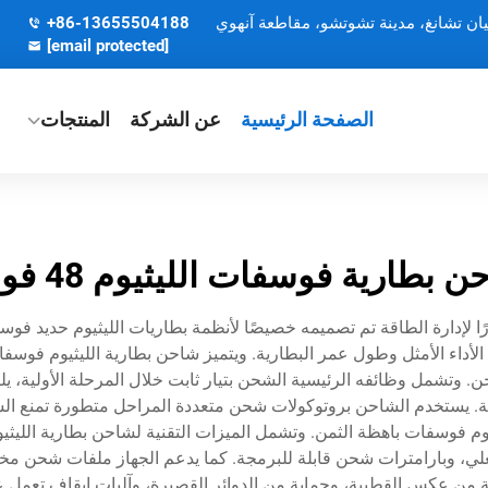
يان تشانغ، مدينة تشوتشو، مقاطعة آنهوي
+86-13655504188
[email protected]
الصفحة الرئيسية
عن الشركة
المنتجات
 بطارية فوسفات الليثيوم 48 فولت
. وتشمل وظائفه الرئيسية الشحن بتيار ثابت خلال المرحلة الأولية، ي
ية. يستخدم الشاحن بروتوكولات شحن متعددة المراحل متطورة تمنع الش
في الوقت الفعلي، وبارامترات شحن قابلة للبرمجة. كما يدعم الجهاز ملفات شح
 من عكس القطبية، وحماية من الدوائر القصيرة، وآليات إيقاف تعمل عن