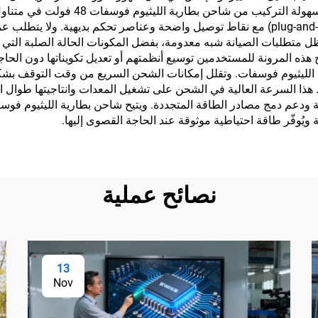
ومرافقهم القيّمة تظل محمية على مدار الس
وتتميز معظم الموديلات بتصاميم جاهزة للاستخدام (plug-and-play) مع نقاط توصيل واضحة وعناصر
ل متطلبات الصيانة شبه معدومة، بفضل المكونات الحالة الصلبة التي ت
ام مختلفة من بطاريات 48 فولت. وتتيح هذه المرونة للمستخدمين توسيع أنظمتهم أو تعديل تك
 الليثيوم فوسفات. وتقلل إمكانات الشحن السريع من وقت التوقف بشكل
. ويحافظ هذا السرعة العالية في الشحن على تشغيل المعدات وانتاجيتها طوال 
يُوفّر طاقة احتياطية موثوقة عند الحاجة القصوى إليها.
نصائح عملية
13
Nov