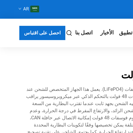
AR
تطبيق
الأخبار
اتصل بنا
احصل على اقتباس
يمثل شاحن بطارية الليثيوم فوسفات 48 فولت حلاً متطورًا لإدارة الطاقة تم تصميمه خصيصًا لأنظمة بطاريات الليثيوم حديد فوسفات (LiFePO4). يعمل هذا الجهاز المتخصص للشحن عند
جهد 48 فولت ويتضمن خوارزميات شحن متقدمة لضمان الأداء الأمثل وطول عمر البطارية. ويتميز شاحن بطارية الليثيوم فوسفات 48 فولت بالتحكم الذكي عبر ميكروبروسيسور يراقب
ليه الشحن بجهد ثابت عندما تقترب البطارية من السعة
حن الزائد، والارتفاع المفرط في درجة الحرارة، وعدم
انتظام الجهد التي قد تؤدي إلى تلف حزم بطاريات الليثيوم فوسفات باهظة الثمن. وتشمل الميزات التقنية لشاحن بطارية الليثيوم فوسفات 48 فولت إمكانية الاتصال عبر حافلة CAN،
ن مختلفة يمكن تخصيصها وفقًا لتكوينات البطارية المحددة
د ارتفاع الحرارة. كما يحتوي الشاحن على تقنية تصحيح