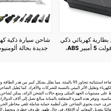
طارية كهربائي ذكي
شاحن سيارة ذكية كهر
72 فولت 5 أمبير ABS،
ليثيوم 20S 23S، شاحن
فولت بتقنية شحن بط
بطارية Lifepo4 للدراجة
ليثيوم سريعة
الكهربائية، 84 فولت، 87.6
فولت، 88.2 فولت، 72
يُقدِّم شاحن بطارية الليثيوم فوسفات 48 فولت معدلات كفاءة استثنائية تتجاوز 95 بالم
لكهرباء وتقليل الأثر البيئي بالنسبة للشركات والأفراد. كما يُطيل ال
فولت
ئة مقارنةً بالشواحن الأساسية. وتوفر هذه الميزة المتعلقة بالمتانة مبالغ تصل إلى 
 أخرى، حيث يحتوي الشاحن على أنظمة حماية شاملة تلغي مخاطر الحريق 
تلقائيًا بتعديل المعايير أو الإغلاق في حال ظهور ظروف خطرة. ويحصل 