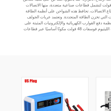
مل القدرة لضمان استخدام فعال للطاقة والامتثال للمعايير الكهربائية. وتمتد تطبيقات شاحن بطارية الليثيوم فوسفات 48 فولت لتشمل قطاعات صناعية متعددة، منها الاتصالات
قطاع الاتصالات، تحافظ هذه الشواحن على أنظمة الطاقة
ت التي تخزن الطاقة المتجددة. وتعتمد عربات الجولف
مة دفع القوارب الكهربائية والإلكترونيات المثبتة على
متنها. وتستخدم المنشآت الصناعية هذه الشواحن في المركبات الموجهة آليًا وأنظمة الطوارئ الكهربائية، ما يجعل شاحن بطارية الليثيوم فوسفات 48 فولت مكونًا أساسيًا عبر قطاعات