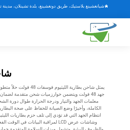
شيانغشينغ بلاستيك، طريق دونغشينغ، بلدة تشينلان، مدينة ت
شاحن
معلمات الجهد والتيار ودرجة الحرارة طوال دورة الشحن
الكاملة، وأخيرًا وضع الصيانة للحفاظ على صحة البطار
وشاشات عرض LCD لمراقبة البيانات 
والظروف البيئية. وتشمل ميزات السلامة المتقدمة حماية