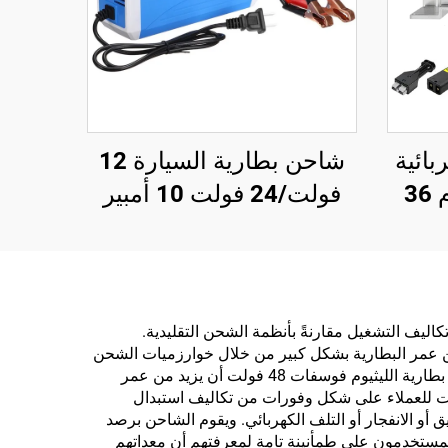
بائية
شاحن بطارية السيارة 12
جديدة بحالة ألومنيوم 36
فولت/24 فولت 10 أمبير
ارية
للدراجة النارية والسيارة،
حماية من زيادة التيار وزيادة
الجهد، بطارية الرصاص
الحمضية بوظيفة حماية من
ئة، مما يقلل بشكل كبير من هدر الطاقة وتكاليف التشغيل مقارنةً بأنظمة الشحن التقليدية.
شاحن عمر البطارية بشكل كبير من خلال خوارزميات الشحن
القصر الدائري، تصميم
الذكية التي تمنع ممارسات الشحن الضارة. وبفضل الحفاظ على مستويات الجهد المثلى ومنع حالات الشحن الزائد، يمكن لشاحن بطارية الليثيوم فوسفات 48 فولت أن يزيد من عمر
كهربائي مقاوم للحريق
آلاف الدولارات للعملاء على شكل وفورات من تكاليف استبدال
أو الانفجار أو التلف الكهربائي. ويقوم الشاحن برصد
المستخدمون على طمأنينة تامة لمعرفتهم أن معداتهم