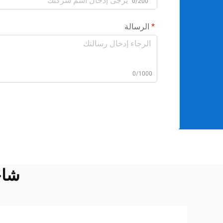
0/200
الرسالة
0/1000
شاحن