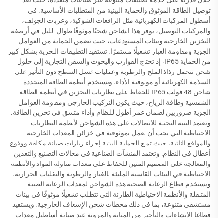
خلال قدرته على خدمة تطبيقات متنوعة عبر صناعات متعددة، حيث تعد
توصيل الطاقة الموثوق والحماية البيئية من المتطلبات الأساسية. في
أسطول المركبات الكهربائية مثل الرافعات الشوكية، وعربات الجولف،
والمركبات التوصيل، يوفر هذا الشاحن شحنًا موثوقًا طوال الليل في أرصفة
التخزين الخارجية وبيئات المستودعات، حيث تضمن الحماية من العوامل
الجوية ومقاومة الغبار تشغيلًا مستمرًا. تستفيد التطبيقات البحرية بشكل كبير
من الحماية IP65، إذ تحتاج القوارب واليخوت والسفن التجارية إلى حلول
شحن تتحمل رذاذ الملح والرطوبة وعمليات غسل السطح دون التأثير على
السلامة الكهربائية أو موثوقية الأداء. وتستخدم أنظمة الطاقة المتجددة
شاحن 48 فولت IP65 للحفاظ على بطاريات التخزين في أنظمة الطاقة
الشمسية وطاقة الرياح، حيث يكون التركيب الخارجي ومقاومة العوامل
الجوية ضروريين لضمان عمر أطول للنظام وأداء متسق في تخزين الطاقة.
وتعتمد البنية التحتية للاتصالات على هذه الشواحن لأنظمة البطاريات
الاحتياطية التي يجب أن تعمل بموثوقية في خزائن المعدات الخارجية
والمواقع النائية، حيث تمنع الحماية البيئية إجراء زيارات صيانة مكلفة ووقوع
أعطال في النظام. وتعتمد المنشآت الصناعية في مجالات التصنيع والتعدين
والمعالجة على التصميم المتين للحفاظ على معدات مناولة المواد والأنظمة
الاحتياطية في البيئات القاسية المليئة بالغبار والرطوبة والتقلبات الحرارية.
ويستخدم قطاع الرعاية الصحية هذه الشواحن لمعدات الرعاية الطبية
المتنقلة والأنظمة الاحتياطية الطارئة التي تتطلب تشغيلًا موثوقًا في بيئات
مستشفى متنوعة، بما في ذلك محطات شحن الإسعاف الخارجية. ويستفيد
قطاعا الإنشاءات والتأجير من المتانة والمرونة عند صيانة أساطيل معدات