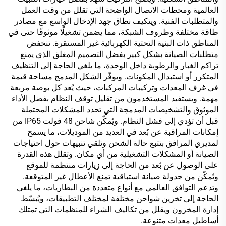
العالمية ومحطات الاتصال الواضحة التي تقلل من وقت العمل
والمتطلبات الفنية. ويتكيف نطاق جهد الإدخال الواسع مع مصادر
طاقة مختلفة وظروف الشبكة، مما يضمن تشغيلًا موثوقًا حتى في
المناطق ذات البنية التحتية الكهربائية غير المستقرة. تنخفض
متطلبات الصيانة بشكل كبير بفضل التصميم المغلق الذي يمنع
تراكم الغبار والرطوبة داخل الوحدة، ما يلغي الحاجة إلى التنظيف
المتكرر أو استبدال المكونات. ويوفّر الشكل المدمج مساحة قيمة
في غرف المعدات وتركيبات المركبات، حيث يُعد كل بوصة مربعة
مهمة. ويستفيد المستخدمون من تقليل توقف النظام بفضل الأداء
الموثوق والتشخيصات المدمجة التي تحدد المشكلات المحتملة
قبل أن تؤدي إلى فشل النظام. ويُمكّن شاحن 48 فولت IP65 من
إمكانات المراقبة عن بُعد في العديد من الموديلات، ما يسمح
لمديري المرافق بتتبع حالة الشحن وتلقي تنبيهات حول احتياجات
الصيانة أو المشكلات التشغيلية من أي مكان. وتقلل هذه القدرة
على الوصول عن بُعد من الحاجة إلى زيارات منتظمة للموقع
وتُمكّن من جدولة صيانة استباقية تمنع الأعطال غير المتوقعة.
وتدعم التوافق العالمي مع أنواع متعددة من البطاريات، ما يلغي
الحاجة إلى تخزين شواحن مختلفة لمختلف التطبيقات، ويُبسّط
إدارة المخزون ويقلل من تكاليف الشراء للمنظمات التي تمتلك
أساطيل معدات متنوعة.