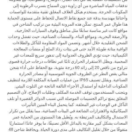
تدفقات المياه المباشرة من أي زاوية دون السماح بتسرب الرطوبة إلى
المكونات الحرجة. يستخدم هيكل الغلاف المغلق تقنية متقدمة للواصمات
وأختامًا مهندسة بدقة عند جميع نقاط الاتصال للحفاظ على مستوى الحماية
هذا طوال عمر المنتج. تمكّن هذه المرونة البيئية من تركيب الشاحن في
مواقع كانت غير مناسبة سابقًا مثل مناطق وقوف السيارات الخارجية،
والأرصفة البحرية، ومواقع البناء، والمنشآت الصناعية، حيث تفشل وحدات
الشحن التقليدية خلال أشهر. وتضمن المواد المقاومة للتآكل والطلاءات
الواقية متانة طويلة الأمد حتى في بيئات رذاذ الملح أو منشآت المعالجة
الكيميائية، حيث تؤدي الظروف العدوانية إلى تدهور سريع للمعدات غير
المحمية. ويظل الاستقرار الحراري ثابتًا عبر نطاقات درجات حرارة قصوى
تتراوح من ناقص 20 إلى زائد 60 درجة مئوية، مع الحفاظ على أداء شحن
مثالي بغض النظر عن الظروف الجوية الموسمية أو مصادر الحرارة
الصناعية. ويقلل تصنيف IP65 من عمليات الصيانة المكلفة اللازمة لتنظيف
المكونات الداخلية أو استبدال الأجزاء التالفة الناتجة عن التلوث البيئي.
ويتجنب المستخدمون توقف الخدمة المكلف وطلبات الإصلاح، لأن التصميم
المغلق يمنع تراكم الجسيمات الموصلة التي تسبب الدوائر القصيرة أو تلف
التآكل في الوحدات غير المغلقة. كما يتحمل البناء المتين التأثيرات
الميكانيكية والاهتزازات الشائعة في البيئات الصناعية، مما يقلل من تكرار
الاستبدال والتكاليف المرتبطة به. ويُطيل هذا المستوى من الحماية عمر
المعدات بشكل كبير مقارنة بالبدائل الأقل تصنيفًا، ما يوفر عائدًا استثماريًا
متفوقًا من خلال تقليل التكاليف على مدى دورة الحياة. ويحافظ شاحن 48