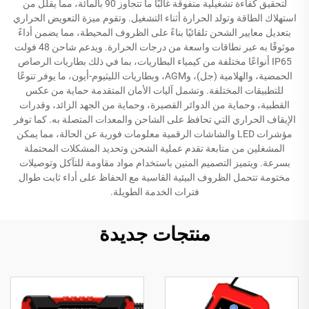
لتحقيق كفاءة تشغيلية متفوقة غالبًا ما تتجاوز 90 بالمائة، مما يقلل من
استهلاك الطاقة وتولد الحرارة أثناء التشغيل. وتقوم ميزة التعويض الحراري
بتعديل معايير الشحن تلقائيًا بناءً على الظروف المحيطة، مما يضمن أداءً
موثوقًا به عبر نطاقات واسعة من درجات الحرارة. ويدعم شاحن 48 فولت
IP65 أنواعًا مختلفة من كيمياء البطاريات، بما في ذلك بطاريات الرصاص
الحمضية، والهلامية (جل)، وAGM، وبطاريات الليثيوم-أيون، ما يوفر تنوعًا
للتطبيقات المختلفة. وتشمل آليات الأمان المتقدمة حماية من عكس
القطبية، وحماية من الدوائر القصيرة، وحماية من الجهد الزائد، وقدرات
الإيقاف الحراري التي تحافظ على الشاحن والمعدات المتصلة به. كما توفر
مؤشرات LED والشاشات الرقمية معلومات فورية عن الحالة، مما يمكن
المشغلين من متابعة تقدم عملية الشحن وتحديد المشكلات المحتملة
بسرعة. ويتميز التصميم المتين باستخدام مواد مقاومة للتآكل وتوصيلات
مختومة تتحمل الظروف البيئية القاسية مع الحفاظ على أداء ثابت طوال
فترات الخدمة الطويلة.
منتجات جديدة