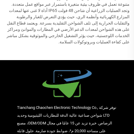
متنوعة تعمل في ظروف بيئية متغيرة باستمرار عبر مواقع عمل متعددة.
وتجد العمليات الزراعية أن شاحن 48 فولت IP65 أداة لا غنى عنها لمعدات
المزارع الكهربائية وأنظمة الري، حيث يؤدي التعرض للغبار والرطوبة
والتقلبات الحرارية إلى تلف الشواحن التقليدية بسرعة. ويعتمد قطاع النقل
على هذه الشواحن لمعدات الدعم الأرضي في المطارات والموانئ ومراكز
الخدمات اللوجستية، حيث يؤثر التشغيل الخارجي والموثوقية بشكل مباشر
على كفاءة العمليات وبروتوكولات السلامة.
توفر شركة Tianchang Chaochen Electronic Technology Co.,
LTD شواحن صناعية عالية الدقة للبطاريات الليثيومية وحديد
الرصاص. خبرة تزيد عن 15 عامًا في مجال OEM/ODM، مصنع
على مساحة 20,000 م²، ضوابط جودة صارمة. حلول قابلة