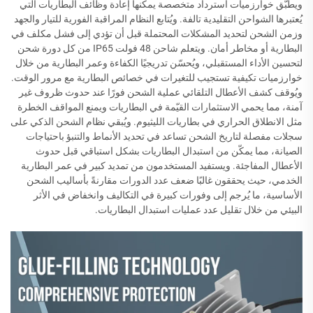
ويطبّق خوارزميات استرداد متخصصة يمكنها إعادة وظائف البطاريات التي
يُعتبرها الشواحن التقليدية تالفة. ويُتابع النظام المراقبة الفورية للتيار والجهد
وزمن الشحن لتحديد المشكلات المحتملة قبل أن تؤدي إلى فشل مكلف في
البطارية أو مخاطر أمان. ويتعلم شاحن 48 فولت IP65 من كل دورة شحن
لتحسين الأداء المستقبلي، ويُحسّن تدريجيًا الكفاءة وعمر البطارية من خلال
خوارزميات تكيفية تستجيب للتغيرات في خصائص البطارية مع مرور الوقت.
ويُوقف كشف الأعطال التلقائي عملية الشحن فورًا عند حدوث ظروف غير
آمنة، مما يحمي الاستثمارات القيّمة في البطاريات ويمنع المواقف الخطرة
مثل الانطلاق الحراري في بطاريات الليثيوم. ويُبقي نظام الشحن الذكي على
سجلات مفصلة لتاريخ الشحن تساعد في تحديد الأنماط والتنبؤ باحتياجات
الصيانة، مما يمكّن من استبدال البطاريات بشكل استباقي قبل حدوث
الأعطال المفاجئة. ويستفيد المستخدمون من تمديد كبير في عمر البطارية
الخدمي، حيث يحققون غالبًا ضعف عدد الدورات مقارنةً بأساليب الشحن
الأساسية، ما يُرجم إلى وفورات كبيرة في التكاليف وانخفاض في الأثر
البيئي من خلال تقليل عدد عمليات استبدال البطاريات.