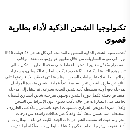
تكنولوجيا الشحن الذكية لأداء بطارية
قصوى
تُحدث تقنية الشحن الذكية المتطورة المدمجة في كل شاحن 48 فولت IP65
ثورة في صيانة البطاريات من خلال تطبيق خوارزميات معقدة تراقب
باستمرار وتُعدّل معايير الشحن للحفاظ على صحة البطارية بشكل مثالي.
تقوم هذه التقنية الذكية تلقائيًا بتحديد تركيب البطارية الكيميائي، وسعتها،
وحالتها الحالية لاختيار ملفات الشحن المناسبة التي تُحسّن الأداء وتمنع التلف
الناتج عن طرق الشحن غير السليمة. تبدأ عملية الشحن متعددة المراحل
بمرحلة دفع أولية منضبطة تُعيد شحن السعة بسرعة، ثم تنتقل إلى مرحلة
امتصاص دقيقة تُكمل دورة الشحن، وتنتهي بمرحلة شحن انتظاري للصيانة
تحافظ على البطاريات في حالة تأهّب قصوى دون الإفراط في الشحن.
وتُعدّل ميزة التعويض الحراري مستويات الجهد باستمرار بناءً على الظروف
المحيطة، مما يضمن شحنًا آمنًا وفعالًا عبر نطاقات واسعة من درجات
الحرارة، حيث قد تتسبب الشواحن ذات الجهد الثابت في تلف البطاريات أو
أداء ضعيف. ويقوم النظام الذكي باكتشاف البطاريات المتآكلة أو القديمة،