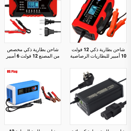
شاحن بطارية ذكي 12 فولت
شاحن بطارية ذكي مخصص
10 أمبير للبطاريات الرصاصية
من المصنع 12 فولت 6 أمبير
الحمضية وLiFePO4 بجهد
للسيارات والدراجات النارية،
14.6 فولت، مع إصلاح نبضي،
مصدر طاقة تلقائي 12 فولت
معتمد من CE وROHS، نوع
6 أمبير، حماية من زيادة الجهد
كهربائي للبطارية 12 فولت
(OVP)، PD