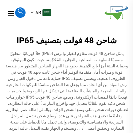
AR
شاحن 48 فولت بتصنيف IP65
يمثل شاحن 48 فولت مقاوم للغبار والرش (IP65) حلاً كهربائيًا متطورًا
مصممًا للتطبيقات الصناعية والتجارية المُحْكِمة، حيث تكون الموثوقية
وحماية البيئة أمرًا بالغ الأهمية. يجمع هذا الجهاز الشاحن المتطور بين هندسة
قوية وميزات أمان متقدمة لتوفير أداء شحن ثابت بجهد 48 فولت في
الظروف الصعبة. ويضمن تصنيف IP65 حماية تامة من دخول الغبار ومن
رش المياه من أي اتجاه، مما يجعل هذا الشاحن مناسبًا للتركيبات الخارجية
والبيئات البحرية والمنشآت الصناعية التي تشكل فيها الرطوبة والجسيمات
تهديدًا دائمًا للمعدات الإلكترونية. ويدمج شاحن 48 فولت IP65 خوارزميات
شحن ذكية تقوم تلقائيًا بتعديل جهد وإخراج التيار بناءً على حالة البطارية،
لضمان دورات شحن مثلى ومنع الشحن الزائد، وبالتالي إطالة عمر البطارية.
وعادةً ما تحتوي هذه الشواحن على عدة أوضاع شحن تشمل المراحل
السريعة والامتصاصية والتعويمية، والتي تعمل معًا للحفاظ على صحة
البطارية وتحقيق أقصى أداء. ويستخدم الجهاز تقنية التبديل عالية التردد