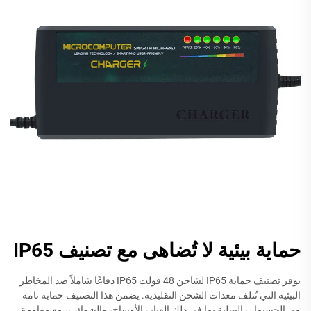
حماية بيئية لا تُضاهى مع تصنيف IP65
يوفر تصنيف حماية IP65 لشاحن 48 فولت IP65 دفاعًا شاملاً ضد المخاطر
البيئية التي تُتلف معدات الشحن التقليدية. يضمن هذا التصنيف حماية تامة
من الجسيمات الصلبة بما في ذلك الغبار، الأوساخ، والشوائب، مع مقاومة