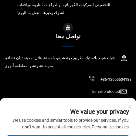
للتخصيص للمركبات الكهربائية، والدراجات النارية، ورافعات
الشوك وغيرها. اتصل بنا اليوم!
تواصل معنا
شيانغشينغ بلاستيك، طريق دونغشينغ، بلدة تشينلان، مدينة تيان تشانغ،
مدينة تشوتشو، مقاطعة آنهوي
+86-13655504188
[email protected]
We value your privacy
حقوق الطبع والنشر © 2025 تيان تشانغ تشاوتشين للتكنولوجيا الإلكترونية المحدودة.
We use cookies and similar tools to provide our services. If you
جميع الحقوق محفوظة.
سياسة الخصوصية
don't want to accept all cookies, click Personalize cookies.