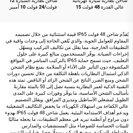
شاحن بطارية سيارة كهربائية
شاحن بطارية السيارة 12
عالي القدرة 48 فولت 15
فولت/24 فولت 10 أمبير
أمبير بحالة ألومنيوم، شاحن
للدراجة النارية والسيارة،
بطارية ليثيوم ذكي جديد قابل
حماية من زيادة التيار وزيادة
للتعديل مع مدخل 220 فولت
الجهد، بطارية الرصاص
الحمضية بوظيفة حماية من
يُقدِّم شاحن 48 فولت IP65 قيمة استثنائية من خلال تصميمه
القصر الدائري، تصميم
المقاوم للعوامل الجوية، والذي يُلغي الحاجة إلى وحدات واقية في
كهربائي مقاوم للحريق
التطبيقات الخارجية، مما يقلل من تكاليف التركيب ويسهّل
إجراءات الصيانة. يوفّر المستخدمون مبالغ كبيرة على حلول
التغليف، حيث تسمح حماية IP65 بالتركيب المباشر في المواقع
المكشوفة دون التأثير على الأداء أو السلامة. يمنع نظام الشحن
الذكي استبدال البطاريات باهظة التكلفة من خلال تحسين دورات
الشحن ومنع الضرر الناتج عن الشحن الزائد أو الناقص. تمتد هذه
التقنية الذكية لعمر البطارية بنسبة تصل إلى 50 بالمئة مقارنةً
بأساليب الشحن الأساسية، ما يوفّر وفورات كبيرة على المدى
الطويل لمشغلي الأساطيل ومديري المرافق. ويقلل التصميم
عالي الكفاءة من استهلاك الكهرباء، ما يخفض التكاليف التشغيلية
ويدعم أهداف الاستدامة البيئية. يعمل شاحن 48 فولت IP65 بهدوء
دون مراوح أو أنظمة تبريد في معظم التطبيقات، ما يجعله مثاليًا
للبيئات الحساسة للضوضاء مثل المستشفيات والمدارس
والمناطق السكنية. ويصبح التركيب سهلًا بفضل خيارات التثبيت