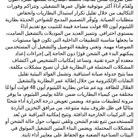
وتُقدّم أداءً أكثر موثوقية طوال عمرها التشغيلي. وتتراكم وفورات
التكاليف من خلال تقليل تكرار استبدال البطاريات وانخفاض
متطلبات الصيانة. ويُوفّر التصميم المدمج للشواحن الحديثة بطارية
الليثيوم أيون 48 فولت مساحة قيمة للتثبيت مع تقديم أداءً
بمستوى احترافي. وتتميز العديد من الموديلات بالتشغيل الصامت،
ما يجعلها مناسبة للتطبيقات الداخلية التي تكون فيها مستويات
الضوضاء مهمة. وتعني وظيفة التوصيل والتشغيل أن المستخدمين
يمكنهم البدء في الشحن فورًا دون الحاجة إلى إجراءات إعداد
معقدة أو خبرة تقنية. وتساعد إمكانيات التشخيص في اكتشاف
المشكلات المحتملة في البطارية قبل أن تصبح مشكلات مكلفة،
مما يتيح جدولة صيانة استباقية. وتشمل الفوائد البيئية تقليل
النفايات الإلكترونية من خلال إطالة عمر البطارية والتشغيل
الفعّال للطاقة. ويدعم شاحن بطارية الليثيوم أيون 48 فولت أنواعًا
مختلفة من كيمياء البطاريات ضمن عائلة بوليمر الليثيوم، ما يوفر
مرونة لتطبيقات متنوعة. ويضمن تعويض درجة الحرارة أداء شحنًا
مثاليًا في ظل ظروف بيئية متنوعة، من مرافق التخزين الباردة
إلى التركيبات الخارجية الدافئة. وتتيح إمكانية المراقبة عن بُعد
للمستخدمين تتبع تقدم الشحن وتلقي تنبيهات حول حالة الشحن أو
المشكلات المحتملة. ويضمن البناء المتين التشغيل الموثوق في
البيئات الصناعية الصعبة مع الحفاظ على معايير أداء ثابتة.