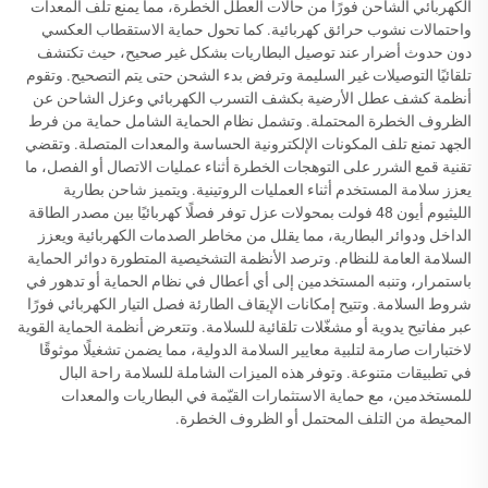
الكهربائي الشاحن فورًا من حالات العطل الخطرة، مما يمنع تلف المعدات
واحتمالات نشوب حرائق كهربائية. كما تحول حماية الاستقطاب العكسي
دون حدوث أضرار عند توصيل البطاريات بشكل غير صحيح، حيث تكتشف
تلقائيًا التوصيلات غير السليمة وترفض بدء الشحن حتى يتم التصحيح. وتقوم
أنظمة كشف عطل الأرضية بكشف التسرب الكهربائي وعزل الشاحن عن
الظروف الخطرة المحتملة. وتشمل نظام الحماية الشامل حماية من فرط
الجهد تمنع تلف المكونات الإلكترونية الحساسة والمعدات المتصلة. وتقضي
تقنية قمع الشرر على التوهجات الخطرة أثناء عمليات الاتصال أو الفصل، ما
يعزز سلامة المستخدم أثناء العمليات الروتينية. ويتميز شاحن بطارية
الليثيوم أيون 48 فولت بمحولات عزل توفر فصلًا كهربائيًا بين مصدر الطاقة
الداخل ودوائر البطارية، مما يقلل من مخاطر الصدمات الكهربائية ويعزز
السلامة العامة للنظام. وترصد الأنظمة التشخيصية المتطورة دوائر الحماية
باستمرار، وتنبه المستخدمين إلى أي أعطال في نظام الحماية أو تدهور في
شروط السلامة. وتتيح إمكانات الإيقاف الطارئة فصل التيار الكهربائي فورًا
عبر مفاتيح يدوية أو مشغّلات تلقائية للسلامة. وتتعرض أنظمة الحماية القوية
لاختبارات صارمة لتلبية معايير السلامة الدولية، مما يضمن تشغيلًا موثوقًا
في تطبيقات متنوعة. وتوفر هذه الميزات الشاملة للسلامة راحة البال
للمستخدمين، مع حماية الاستثمارات القيّمة في البطاريات والمعدات
المحيطة من التلف المحتمل أو الظروف الخطرة.