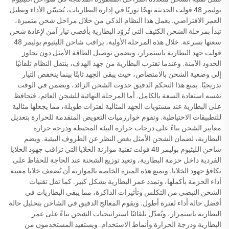
بوليمر 48 فولت الحديثة نهجًا ثوريًا في إدارة البطاريات، يُحسّن الأداء ويطيل
العمر الافتراضي. يعمل هذا النظام الذكي من خلال مراحل شحن متميزة،
تبدأ بمرحلة الشحن الكثيف التي تُزوّد البطارية بأقصى تيار آمن لإعادة شحن
سعتها بسرعة. خلال هذه المرحلة الأولية، يراقب شاحن الليثيوم بوليمر 48
فولت جهد البطارية باستمرار، ويضمن توصيل الطاقة الأمثل دون تجاوز
الحدود الآمنة. وعندما تقترب البطارية من جهد الهدف، ينتقل النظام تلقائيًا
إلى وضعية الشحن بالامتصاص، حيث يبقى الجهد ثابتًا بينما ينخفض التيار
تدريجيًا. يمنع هذا التحكم الدقيق حدوث الشحن الزائد، ويضمن في الوقت
نفسه استعادة السعة بالكامل. أما المرحلة النهائية للشحن العائم، فتحافظ
على البطارية عند مستويات الجهد المثالية لفترات طويلة، مما يجعلها مثالية
للتطبيقات الاحتياطية. وتقوم خوارزميات التعويض المتقدمة للحرارة بتعديل
معايير الشحن بناءً على درجات حرارة البيئة المحيطة ودرجة حرارة
البطارية، لضمان الشحن الأمثل بغض النظر عن الظروف البيئية. ويضم
شاحن الليثيوم بوليمر 48 فولت تقنية موازنة الخلايا التي تراقب جهود الخلايا
الفردية داخل حزمة البطارية، وتعيد توزيع الشحنة عند الحاجة للحفاظ على
تكافؤ جهود الخلايا. وتمنع هذه الميزة الخاصة بالموازنة أن تُضعف خلايا معينة
أداء الحزمة بأكملها، وتمدد عمر البطارية بشكل كبير. كما تقل تقنيات
الشحن النبضي من التكلس وتأثيرات الذاكرة، مما يبقي البطاريات في
أفضل حالة أداء لفترة أطول. ويقوم المعالج الدقيق في الشاحن بتحليل حالة
البطارية باستمرار، ويُعدّل تلقائيًا استراتيجيات الشحن بناءً على عمر
البطارية ودرجة الحرارة وأنماط الاستخدام. ويستفيد المستخدمون من