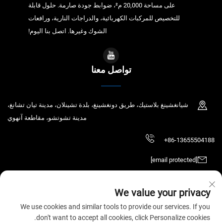
على مساحة 20,000 م²، ضوابط جودة صارمة. حلول قابلة
للتخصيص للمركبات الكهربائية، والدراجات النارية، ورافعات
الشوك وغيرها. اتصل بنا اليوم!
تواصل معنا
شيانغشينغ بلاستيك، طريق دونغشينغ، بلدة تشينلان، مدينة تيان تشانغ،
مدينة تشوتشو، مقاطعة آنهوي
+86-13655504188
[email protected]
We value your privacy
حقوق الطبع والنشر © 2025 تيان تشانغ تشاوتشين للتكنولوجيا الإلكترونية المحدودة.
We use cookies and similar tools to provide our services. If you
جميع الحقوق محفوظة.
سياسة الخصوصية
don't want to accept all cookies, click Personalize cookies.