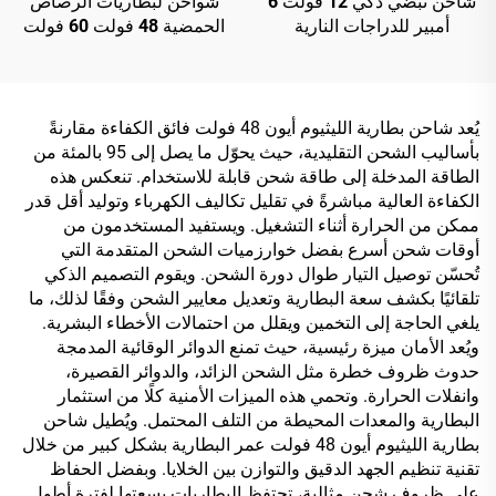
شاحن نبضي ذكي 12 فولت 6
شواحن لبطاريات الرصاص
أمبير للدراجات النارية
الحمضية 48 فولت 60 فولت
والسكوتر، بشاشة LED من
72 فولت 20 أمبير في الساعة
مادة البولي كربونات، إخراج
30 أمبير في الساعة، بقدرة
قابل للتخصيص لأوروبا/
خرج 120 واط/180 واط،
الولايات المتحدة/المملكة
ومنفذ تيار مستمر للدراجات
يُعد شاحن بطارية الليثيوم أيون 48 فولت فائق الكفاءة مقارنةً
المتحدة، إصلاح للسيارات
الكهربائية والمركبات ذات
بأساليب الشحن التقليدية، حيث يحوّل ما يصل إلى 95 بالمئة من
ببطاريات LifePO4
العجلتين
الطاقة المدخلة إلى طاقة شحن قابلة للاستخدام. تنعكس هذه
الكفاءة العالية مباشرةً في تقليل تكاليف الكهرباء وتوليد أقل قدر
ممكن من الحرارة أثناء التشغيل. ويستفيد المستخدمون من
أوقات شحن أسرع بفضل خوارزميات الشحن المتقدمة التي
تُحسّن توصيل التيار طوال دورة الشحن. ويقوم التصميم الذكي
تلقائيًا بكشف سعة البطارية وتعديل معايير الشحن وفقًا لذلك، ما
يلغي الحاجة إلى التخمين ويقلل من احتمالات الأخطاء البشرية.
ويُعد الأمان ميزة رئيسية، حيث تمنع الدوائر الوقائية المدمجة
حدوث ظروف خطرة مثل الشحن الزائد، والدوائر القصيرة،
وانفلات الحرارة. وتحمي هذه الميزات الأمنية كلًا من استثمار
البطارية والمعدات المحيطة من التلف المحتمل. ويُطيل شاحن
بطارية الليثيوم أيون 48 فولت عمر البطارية بشكل كبير من خلال
تقنية تنظيم الجهد الدقيق والتوازن بين الخلايا. وبفضل الحفاظ
على ظروف شحن مثالية، تحتفظ البطاريات بسعتها لفترة أطول