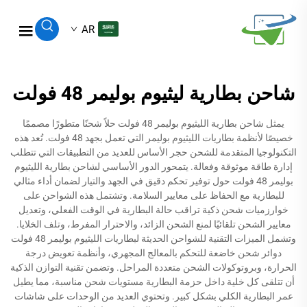
AR
شاحن بطارية ليثيوم بوليمر 48 فولت
يمثل شاحن بطارية الليثيوم بوليمر 48 فولت حلاً شحنًا متطورًا مصممًا
خصيصًا لأنظمة بطاريات الليثيوم بوليمر التي تعمل بجهد 48 فولت. تُعد هذه
التكنولوجيا المتقدمة للشحن حجر الأساس للعديد من التطبيقات التي تتطلب
إدارة طاقة موثوقة وفعالة. يتمحور الدور الأساسي لشاحن بطارية الليثيوم
بوليمر 48 فولت حول توفير تحكم دقيق في الجهد والتيار لضمان أداء مثالي
للبطارية مع الحفاظ على معايير السلامة. وتشتمل هذه الشواحن على
خوارزميات شحن ذكية تراقب حالة البطارية في الوقت الفعلي، وتعديل
معايير الشحن تلقائيًا لمنع الشحن الزائد، والاحترار المفرط، وتلف الخلايا.
وتشمل الميزات التقنية للشواحن الحديثة لبطاريات الليثيوم بوليمر 48 فولت
دوائر شحن خاضعة للتحكم بالمعالج المجهري، وأنظمة تعويض درجة
الحرارة، وبروتوكولات الشحن متعددة المراحل. وتضمن تقنية التوازن الذكية
أن تتلقى كل خلية داخل حزمة البطارية مستويات شحن مناسبة، مما يطيل
عمر البطارية الكلي بشكل كبير. وتحتوي العديد من الوحدات على شاشات