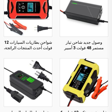
وصول جديد شاحن تيار
شواحن بطاريات السيارات 12
مستمر 48 فولت 3 أمبير
فولت أحدث المنتجات الرائجة،
للدراجات النارية الكهربائية،
شاحن بطارية 12 فولت 6
قدرة خرج 150 واط، بطارية
أمبير أوتوماتيكي ذكي،
دراجة كهربائية 54.6 فولت
منتجات دروبشيبينغ
58.4 فولت، للبطارية
الليثيومية 48 فولت