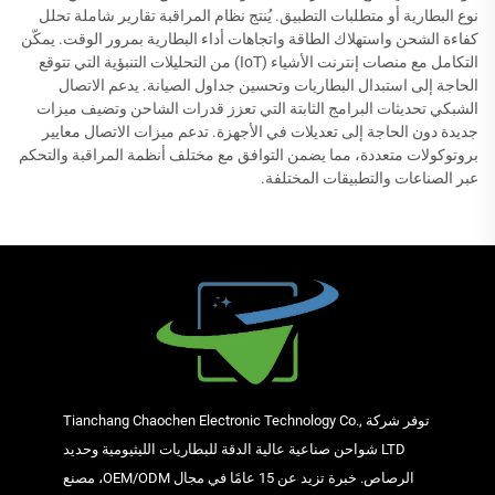
نوع البطارية أو متطلبات التطبيق. يُنتج نظام المراقبة تقارير شاملة تحلل
كفاءة الشحن واستهلاك الطاقة واتجاهات أداء البطارية بمرور الوقت. يمكّن
التكامل مع منصات إنترنت الأشياء (IoT) من التحليلات التنبؤية التي تتوقع
الحاجة إلى استبدال البطاريات وتحسين جداول الصيانة. يدعم الاتصال
الشبكي تحديثات البرامج الثابتة التي تعزز قدرات الشاحن وتضيف ميزات
جديدة دون الحاجة إلى تعديلات في الأجهزة. تدعم ميزات الاتصال معايير
بروتوكولات متعددة، مما يضمن التوافق مع مختلف أنظمة المراقبة والتحكم
عبر الصناعات والتطبيقات المختلفة.
توفر شركة Tianchang Chaochen Electronic Technology Co.,
LTD شواحن صناعية عالية الدقة للبطاريات الليثيومية وحديد
الرصاص. خبرة تزيد عن 15 عامًا في مجال OEM/ODM، مصنع