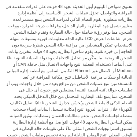
تحتوي شواحن الليثيوم أيون الحديثة بجهد 48 فولت على قدرات متقدمة في
المراقبة والتواصل، تحوّل عمليات الشحن الأساسية إلى أنظمة إدارة
بطاريات متطورة. يقوم النظام الذكي لمراقبة الشحن بتتبع مستمر لعدة
معايير تشمل جهد البطارية والتيار الداخل، وقراءات درجة الحرارة، ووقت
الشحن، مما يوفر رؤية شاملة حول حالة البطارية وتقدم عملية الشحن.
تعرض شاشات العرض LCD عالية الدقة معلومات فورية بتنسيقات سهلة
الاستخدام، تمكن المشغلين من مراقبة حالة الشحن بنظرة سريعة دون
الحاجة إلى خبرة تقنية. يقوم شاحن البطارية بجهد 48 فولت بتخزين بيانات
الشحن التاريخية، ما يمكّن من تحليل الاتجاهات وجدولة الصيانة التنبؤية بناءً
على أنماط الاستخدام الفعلية. تتيح واجهات الاتصال مثل حافلة CAN أو
Modbus أو الاتصال عبر Ethernet التكامل السلس مع أنظمة إدارة المباني
الحالية أو شبكات مراقبة الأساطيل. تتيح إمكانية المراقبة عن بُعد
للمستخدمين تتبع عمليات الشحن من مواقع بعيدة من خلال واجهات ويب أو
تطبيقات جوالة. تُنبه أنظمة التنبيه المشغلين فور حدوث أي خلل في
الشحن، مما يمنع تلف البطارية المحتمل من خلال التدخل المبكر. يحدد
النظام الذكي لأنماط الشحن ويُحسّن جداول الشحن تلقائيًا لتقليل تكاليف
الكهرباء خلال فترات الذروة. تتيح إمكانية تسجيل البيانات إنشاء سجلات
مفصلة لجلسات الشحن، تدعم مطالبات الضمان ومتطلبات توثيق الصيانة.
يمكن لشاحن البطارية بجهد 48 فولت التواصل مع أنظمة إدارة البطارية
لتنسيق استراتيجيات الشحن المثلى بناءً على تقييمات حالة البطارية في
الوقت الفعلي. تتيح المعايير القابلة للبرمجة تخصيص ملفات الشحن حسب