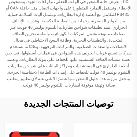
LCD تعرض حالة الشحن في الوقت الفعلي، وقراءات الجهد، وتشخيص
الأخطاء. وتشتمل النماذج المتطورة على واجهات اتصال مثل حافلة CAN أو
RS485 للتكامل مع أنظمة إدارة البطاريات. وتشمل آليات السلامة حماية
من الدوائر القصيرة، وحماية من القطبية العكسية، وقدرات الإيقاف
الحراري. تمتد تطبيقات شواحن بطاريات الليثيوم بوليمر 48 فولت عبر
صناعات متنوعة تشمل المركبات الكهربائية، وأنظمة تخزين الطاقة
المتجددة، والتطبيقات البحرية، وطاقة النسخ الاحتياطي في مجال
الاتصالات، والمعدات الصناعية، والمركبات الترفيهية. وغالبًا ما تستخدم
شركات تصنيع عربات الجولف هذه الشواحن في عمليات أسطولها، في حين
تعتمد منشآت الطاقة الشمسية عليها للحفاظ على بنوك البطاريات. وتعتمد
أنظمة الطوارئ في المستشفيات ومراكز البيانات على شواحن بطاريات
الليثيوم بوليمر 48 فولت للحفاظ على إمدادات الطاقة الاحتياطية الحرجة.
وتجعل مرونة هذه حلول الشحن منها عنصرًا لا غنى عنه لأي تطبيق يتطلب
صيانة وتهيئة موثوقة لبطاريات الليثيوم بوليمر 48 فولت.
توصيات المنتجات الجديدة