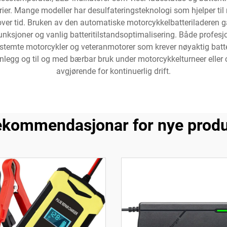
rier. Mange modeller har desulfateringsteknologi som hjelper til
over tid. Bruken av den automatiske motorcykkelbatteriladeren g
rtfunksjoner og vanlig batteritilstandsoptimalisering. Både profe
estemte motorcykler og veteranmotorer som krever nøyaktig batt
anlegg og til og med bærbar bruk under motorcykkelturneer eller c
avgjørende for kontinuerlig drift.
kommendasjonar for nye prod