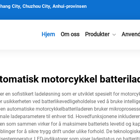
hang City, Chuzhou City, Anhui-provinsen
Hjem
Om oss
Produkter
Anvend
tomatisk motorcykkel batterila
 en sofistikert ladeløsning som er utviklet spesielt for motorcy
 usikkerheten ved batterlikevedligeholdelse ved å bruke intelli
en automatiske motorcykkelbatteriladeren bruker mikroprosessor
male ladeparametere til enhver tid. Hovedfunksjonene inkluderer 
sen som sammen virker for å maksimere batteriets levetid og kap
lkoblinger for å sikre trygg drift under ulike forhold. De teknol
stemperatur, LED-indikatorer som viser ladestatus og batteritil