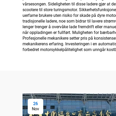
vårsesongen. Sideligheten til disse ladere gjør at 
scootere til store turingsmotor. Sikkerhetsfunksjon
uerfarne brukere uten risiko for skade på dyre mot
tradisjonelle ladere, noe som bidrar til lavere str
lenger trenger å overvåke lade fremdrift eller man
når oppladingen er fullført. Muligheten for bærbar
Profesjonelle mekanikere setter pris på konsistensen
mekanikerens erfaring. Investeringen i en automatis
forbedret motorsykkelpålitelighet som unngår kostbar
26
Nov