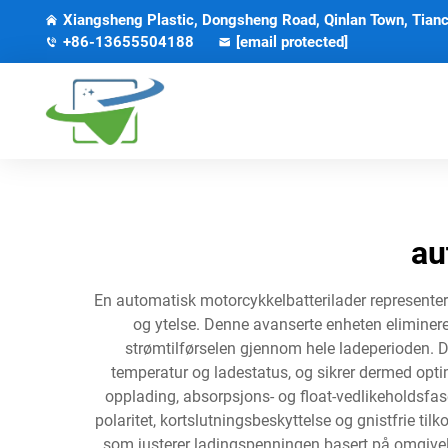
Xiangsheng Plastic, Dongsheng Road, Qinlan Town, Tianc
+86-13655504188
[email protected]
au
En automatisk motorcykkelbatterilader representerer
og ytelse. Denne avanserte enheten eliminerer
strømtilførselen gjennom hele ladeperioden. D
temperatur og ladestatus, og sikrer dermed opti
opplading, absorpsjons- og float-vedlikeholdsfa
polaritet, kortslutningsbeskyttelse og gnistfrie ti
som justerer ladingspenningen basert på omgivelse