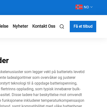
NO
else
Nyheter
Kontakt Oss
Få et tilbud
der
kkelenusiaster som legger vekt på batteriets levetid
gente ladealgoritmer som overvåker og justerer
styrt teknologi til å oppdage batterispenning,
flertrinns opplading, som typisk innebærer bulk-
asitet. Disse ladere har beskyttelse mot omvendt
ogiske funksjonene inkluderer temperaturkompensasjon
stand, samt kompatibilitet med ulike batterityper,