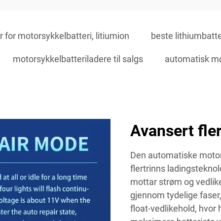
 for motorsykkelbatteri, litiumion
beste lithiumbatte
motorsykkelbatteriladere til salgs
automatisk mo
Avansert fle
Den automatiske motor
flertrinns ladingstekn
mottar strøm og vedlike
gjennom tydelige faser,
float-vedlikehold, hvor 