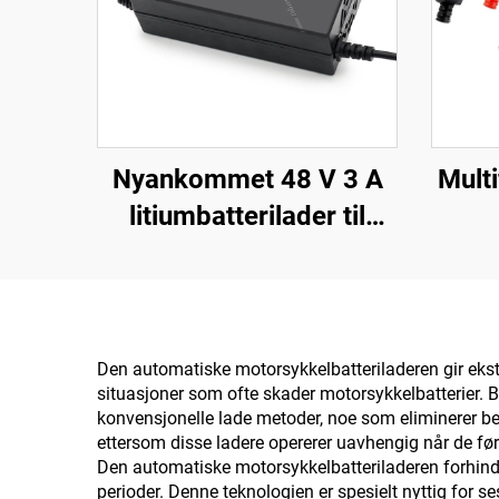
Nyankommet 48 V 3 A
Mult
litiumbatterilader til
Forebike-lader med 48 V
repa
54,6 V 58,8 V 54,75 V
Carg
58,4 V utgang for EV-
for 
sykkel 150 W DC
sc
Den automatiske motorsykkelbatteriladeren gir eks
situasjoner som ofte skader motorsykkelbatterier. 
s
konvensjonelle lade metoder, noe som eliminerer be
ettersom disse ladere opererer uavhengig når de førs
Den automatiske motorsykkelbatteriladeren forhindre
perioder. Denne teknologien er spesielt nyttig for s