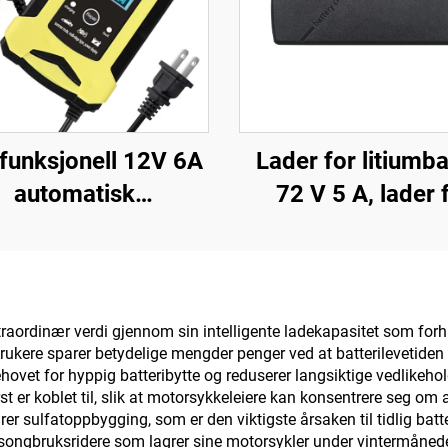
ifunksjonell 12V 6A
Lader for litiumba
automatisk
72 V 5 A, lader 
rasjonsbatterilader
ternært polyme
ador De Bateria De
jernfosfat 84 V 8
bil, motorsykkel og
87,6 V, lader f
ooter, OTP LCD-
elektrisk sykke
traordinær verdi gjennom sin intelligente ladekapasitet som for
Brukere sparer betydelige mengder penger ved at batterilevetide
kjerm elektrisk
hovet for hyppig batteribytte og reduserer langsiktige vedlikeho
t er koblet til, slik at motorsykkeleiere kan konsentrere seg om
r sulfatoppbygging, som er den viktigste årsaken til tidlig batte
esongbruksridere som lagrer sine motorsykler under vintermånedene,