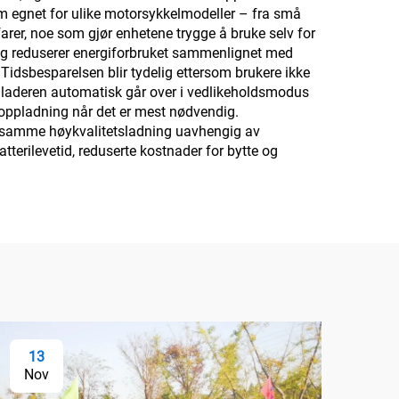
dem egnet for ulike motorsykkelmodeller – fra små
arer, noe som gjør enhetene trygge å bruke selv for
ing reduserer energiforbruket sammenlignet med
Tidsbesparelsen blir tydelig ettersom brukere ikke
riladeren automatisk går over i vedlikeholdsmodus
doppladning når det er mest nødvendig.
 får samme høykvalitetsladning uavhengig av
terilevetid, reduserte kostnader for bytte og
13
Nov