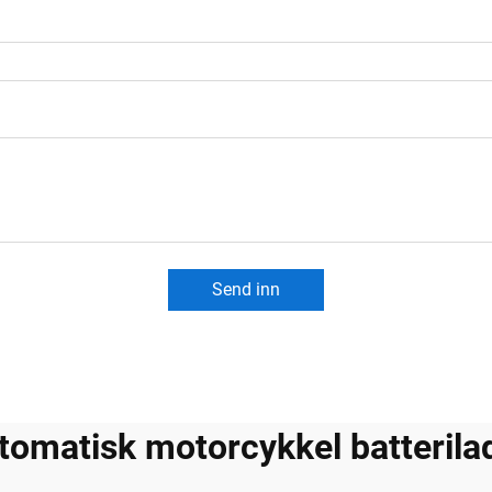
Send inn
tomatisk motorcykkel batterila