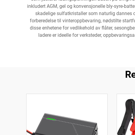
inkludert AGM, gel og konvensjonelle bly-syre-batte
skadelige sulfatkristaller som naturlig dannes 
forberedelse til vinteroppbevaring, nødstilte sta
disse enhetene for vedlikehold av flåter, sesongb
ladere er ideelle for verksteder, oppbevarings
Re