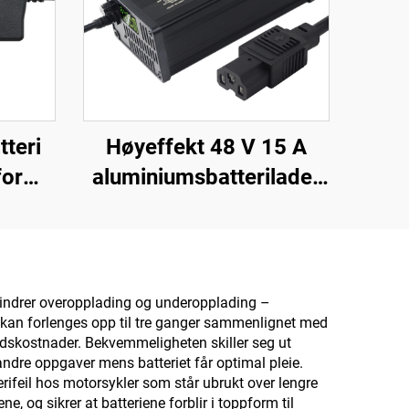
tteri
Høyeffekt 48 V 15 A
for
aluminiumsbatterilader
r,
til elektrisk bil, ny
8,2 V
intelligent innstillelig
or
lader for litiumbatteri
l
med 220 V inn
hindrer overopplading og underopplading –
n kan forlenges opp til tre ganger sammenlignet med
ldskostnader. Bekvemmeligheten skiller seg ut
 andre oppgaver mens batteriet får optimal pleie.
rifeil hos motorsykler som står ubrukt over lengre
 og sikrer at batteriene forblir i toppform til