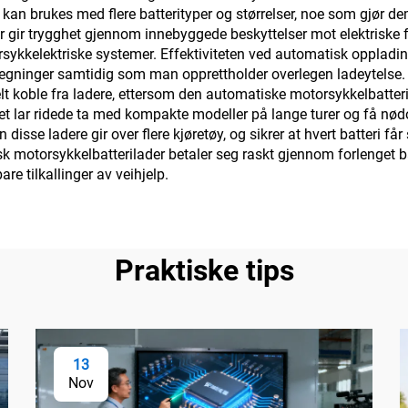
de kan brukes med flere batterityper og størrelser, noe som gjør 
er gir trygghet gjennom innebyggede beskyttelser mot elektriske f
orsykkelektriske systemer. Effektiviteten ved automatisk opplad
ømregninger samtidig som man opprettholder overlegen ladeytelse. 
uelt koble fra ladere, ettersom den automatiske motorsykkelbatte
het lar ridede ta med kompakte modeller på lange turer og få nø
 disse ladere gir over flere kjøretøy, og sikrer at hvert batteri
k motorsykkelbatterilader betaler seg raskt gjennom forlenget bat
e tilkallinger av veihjelp.
Praktiske tips
13
Nov