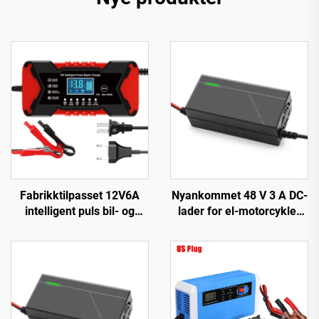
Fabrikktilpasset 12V6A
Nyankommet 48 V 3 A DC-
intelligent puls bil- og
lader for el-motorcykler
motorsykkelbatterilader
150 W utgangseffekt EV-
12V6A automatisk
sykkel 54,6 V 58,4 V
strømforsyning med OVP-
batteri for 48 V
beskyttelse Pd
litiumbatteri