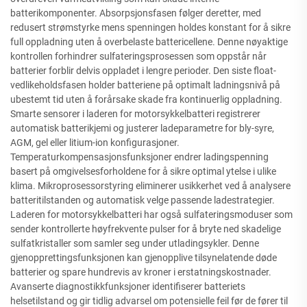
batterikomponenter. Absorpsjonsfasen følger deretter, med
redusert strømstyrke mens spenningen holdes konstant for å sikre
full oppladning uten å overbelaste battericellene. Denne nøyaktige
kontrollen forhindrer sulfateringsprosessen som oppstår når
batterier forblir delvis oppladet i lengre perioder. Den siste float-
vedlikeholdsfasen holder batteriene på optimalt ladningsnivå på
ubestemt tid uten å forårsake skade fra kontinuerlig oppladning.
Smarte sensorer i laderen for motorsykkelbatteri registrerer
automatisk batterikjemi og justerer ladeparametre for bly-syre,
AGM, gel eller litium-ion konfigurasjoner.
Temperaturkompensasjonsfunksjoner endrer ladingspenning
basert på omgivelsesforholdene for å sikre optimal ytelse i ulike
klima. Mikroprosessorstyring eliminerer usikkerhet ved å analysere
batteritilstanden og automatisk velge passende ladestrategier.
Laderen for motorsykkelbatteri har også sulfateringsmoduser som
sender kontrollerte høyfrekvente pulser for å bryte ned skadelige
sulfatkristaller som samler seg under utladingsykler. Denne
gjenopprettingsfunksjonen kan gjenopplive tilsynelatende døde
batterier og spare hundrevis av kroner i erstatningskostnader.
Avanserte diagnostikkfunksjoner identifiserer batteriets
helsetilstand og gir tidlig advarsel om potensielle feil før de fører til