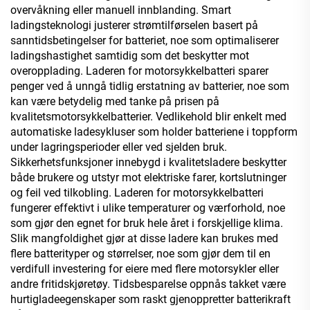
overvåkning eller manuell innblanding. Smart
ladingsteknologi justerer strømtilførselen basert på
sanntidsbetingelser for batteriet, noe som optimaliserer
ladingshastighet samtidig som det beskytter mot
overopplading. Laderen for motorsykkelbatteri sparer
penger ved å unngå tidlig erstatning av batterier, noe som
kan være betydelig med tanke på prisen på
kvalitetsmotorsykkelbatterier. Vedlikehold blir enkelt med
automatiske ladesykluser som holder batteriene i toppform
under lagringsperioder eller ved sjelden bruk.
Sikkerhetsfunksjoner innebygd i kvalitetsladere beskytter
både brukere og utstyr mot elektriske farer, kortslutninger
og feil ved tilkobling. Laderen for motorsykkelbatteri
fungerer effektivt i ulike temperaturer og værforhold, noe
som gjør den egnet for bruk hele året i forskjellige klima.
Slik mangfoldighet gjør at disse ladere kan brukes med
flere batterityper og størrelser, noe som gjør dem til en
verdifull investering for eiere med flere motorsykler eller
andre fritidskjøretøy. Tidsbesparelse oppnås takket være
hurtigladeegenskaper som raskt gjenoppretter batterikraft