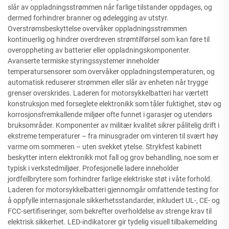
slår av oppladningsstrømmen når farlige tilstander oppdages, og
dermed forhindrer branner og ødelegging av utstyr.
Overstrømsbeskyttelse overvåker oppladningsstrømmen
kontinuerlig og hindrer overdreven strømtilførsel som kan føre til
overoppheting av batterier eller oppladningskomponenter.
Avanserte termiske styringssystemer inneholder
temperatursensorer som overvåker oppladningstemperaturen, og
automatisk reduserer strømmen eller slår av enheten når trygge
grenser overskrides. Laderen for motorsykkelbatteri har værtett
konstruksjon med forseglete elektronikk som tåler fuktighet, støv og
korrosjonsfremkallende miljøer ofte funnet i garasjer og utendørs
bruksområder. Komponenter av militær kvalitet sikrer pålitelig drift i
ekstreme temperaturer – fra minusgrader om vinteren til svært høy
varme om sommeren – uten svekket ytelse. Strykfest kabinett
beskytter intern elektronikk mot fall og grov behandling, noe som er
typisk i verkstedmiljøer. Profesjonelle ladere inneholder
jordfeilbrytere som forhindrer farlige elektriske støt i våte forhold.
Laderen for motorsykkelbatteri gjennomgår omfattende testing for
å oppfylle internasjonale sikkerhetsstandarder, inkludert UL-, CE- og
FCC-sertifiseringer, som bekrefter overholdelse av strenge krav til
elektrisk sikkerhet. LED-indikatorer gir tydelig visuell tilbakemelding