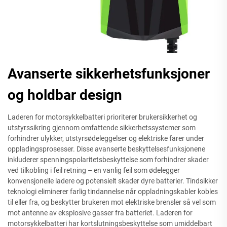
Avanserte sikkerhetsfunksjoner
og holdbar design
Laderen for motorsykkelbatteri prioriterer brukersikkerhet og
utstyrssikring gjennom omfattende sikkerhetssystemer som
forhindrer ulykker, utstyrsødeleggelser og elektriske farer under
oppladingsprosesser. Disse avanserte beskyttelsesfunksjonene
inkluderer spenningspolaritetsbeskyttelse som forhindrer skader
ved tilkobling i feil retning – en vanlig feil som ødelegger
konvensjonelle ladere og potensielt skader dyre batterier. Tindsikker
teknologi eliminerer farlig tindannelse når oppladningskabler kobles
til eller fra, og beskytter brukeren mot elektriske brensler så vel som
mot antenne av eksplosive gasser fra batteriet. Laderen for
motorsykkelbatteri har kortslutningsbeskyttelse som umiddelbart