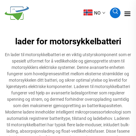
NO
lader for motorsykkelbatteri
En lader til motorsykkelbatteri er en viktig utstyrskomponent som er
spesielt utformet for å vedlikeholde og gjenopprette strøm til
motorsykklers elektriske systemer. Denne avanserte enheten
fungerer som hovedgrensesnittet mellom eksterne strømkilder og
motorsykkelen ditt batteri, og sikrer optimal ytelse og levetid for
kjøretøyets elektriske komponenter. Laderen til motorsykkelbatteri
fungerer ved hjelp av avanserte ladealgoritmer som regulerer
spenning og strøm, og dermed forhindrer overopplading samtidig
som den maksimerer gjenoppretting av batterikapasiteten.
Moderne ladere inneholder intelligent mikroprosessorteknologi som
automatisk registrerer batteritype, tilstand og ladebehov. Laderen
til motorsykkelbatteri har typisk flere lade-moduser, inkludert bulk-
lading, absorpsjonslading og float-vedlikeholdsfaser. Disse fasene