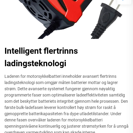
Intelligent flertrinns
ladingsteknologi
Laderen for motorsykkelbatteri inneholder avansert flertrinns
ladingsteknologi som omgjør måten batterier mottar og lagrer
strøm. Dette avanserte systemet fungerer gjennom nøyaktig
programmerte faser som optimaliserer ladeeffektiviteten samtidig
som det beskytter batteriets integritet gjennom hele prosessen. Den
første bulk-ladefasen leverer kontrollert høy strøm for raskt å
gjenopprette batterikapasiteten fra dype utladetilstander. Under
denne fasen overvåker laderen for motorsykkelbatteri
spenningsnivåene kontinuerlig og justerer strømstyrken for å unngå
overdreven varmeutvikling som kan skade interne