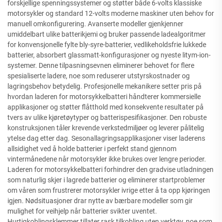
forskjellige spenningssystemer og støtter både 6-volts klassiske
motorsykler og standard 12-volts moderne maskiner uten behov for
manuell omkonfigurering. Avanserte modeller gjenkjenner
umiddelbart ulike batterikjemi og bruker passende ladealgoritmer
for konvensjonelle fylte bly-syre-batterier, vedlikeholdsfrie lukkede
batterier, absorbert glassmatt-konfigurasjoner og nyeste litym-ion-
systemer. Denne tilpasningsevnen eliminerer behovet for flere
spesialiserte ladere, noe som reduserer utstyrskostnader og
lagringsbehov betydelig. Profesjonelle mekanikere setter pris på
hvordan laderen for motorsykkelbatteri håndterer kommersielle
applikasjoner og støtter flåtthold med konsekvente resultater på
tvers av ulike kjøretøytyper og batterispesifikasjoner. Den robuste
konstruksjonen tåler krevende verkstedmiljøer og leverer pålitelig
ytelse dag etter dag. Sesonallagringsapplikasjoner viser laderens
allsidighet ved å holde batterier i perfekt stand gjennom
vintermånedene når motorsykler ikke brukes over lengre perioder.
Laderen for motorsykkelbatteri forhindrer den gradvise utladningen
som naturlig skjer i lagrede batterier og eliminerer startproblemer
om våren som frustrerer motorsykler ivrige etter å ta opp kjøringen
igjen. Nødsituasjoner drar nytte av bærbare modeller som gir
mulighet for veihjelp når batterier svikter uventet.
Hurtigkoblingsklemmer tillater rask tilkobling uten verktøy, noe som