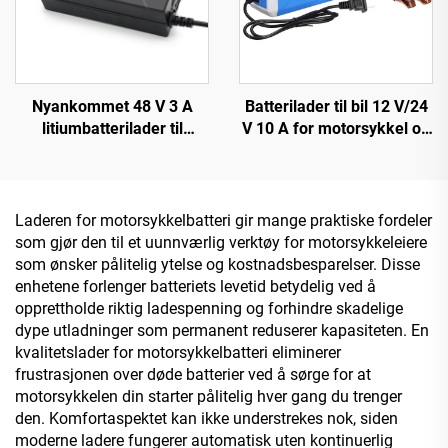
Nyankommet 48 V 3 A
Batterilader til bil 12 V/24
litiumbatterilader til
V 10 A for motorsykkel og
Forebike-lader med 48 V
bil OTP/OVP beskyttet bly-
54,6 V 58,8 V 54,75 V 58,4
syre batteri SCP-funksjon
V utgang for EV-sykkel
elektrisk brannsikker
150 W DC
design
Laderen for motorsykkelbatteri gir mange praktiske fordeler
som gjør den til et uunnværlig verktøy for motorsykkeleiere
som ønsker pålitelig ytelse og kostnadsbesparelser. Disse
enhetene forlenger batteriets levetid betydelig ved å
opprettholde riktig ladespenning og forhindre skadelige
dype utladninger som permanent reduserer kapasiteten. En
kvalitetslader for motorsykkelbatteri eliminerer
frustrasjonen over døde batterier ved å sørge for at
motorsykkelen din starter pålitelig hver gang du trenger
den. Komfortaspektet kan ikke understrekes nok, siden
moderne ladere fungerer automatisk uten kontinuerlig