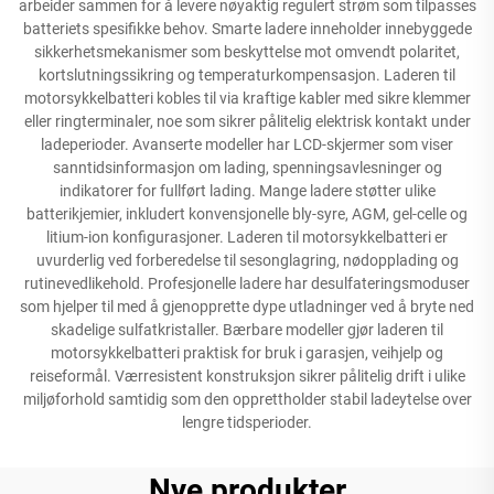
arbeider sammen for å levere nøyaktig regulert strøm som tilpasses
batteriets spesifikke behov. Smarte ladere inneholder innebyggede
sikkerhetsmekanismer som beskyttelse mot omvendt polaritet,
kortslutningssikring og temperaturkompensasjon. Laderen til
motorsykkelbatteri kobles til via kraftige kabler med sikre klemmer
eller ringterminaler, noe som sikrer pålitelig elektrisk kontakt under
ladeperioder. Avanserte modeller har LCD-skjermer som viser
sanntidsinformasjon om lading, spenningsavlesninger og
indikatorer for fullført lading. Mange ladere støtter ulike
batterikjemier, inkludert konvensjonelle bly-syre, AGM, gel-celle og
litium-ion konfigurasjoner. Laderen til motorsykkelbatteri er
uvurderlig ved forberedelse til sesonglagring, nødopplading og
rutinevedlikehold. Profesjonelle ladere har desulfateringsmoduser
som hjelper til med å gjenopprette dype utladninger ved å bryte ned
skadelige sulfatkristaller. Bærbare modeller gjør laderen til
motorsykkelbatteri praktisk for bruk i garasjen, veihjelp og
reiseformål. Værresistent konstruksjon sikrer pålitelig drift i ulike
miljøforhold samtidig som den opprettholder stabil ladeytelse over
lengre tidsperioder.
Nye produkter