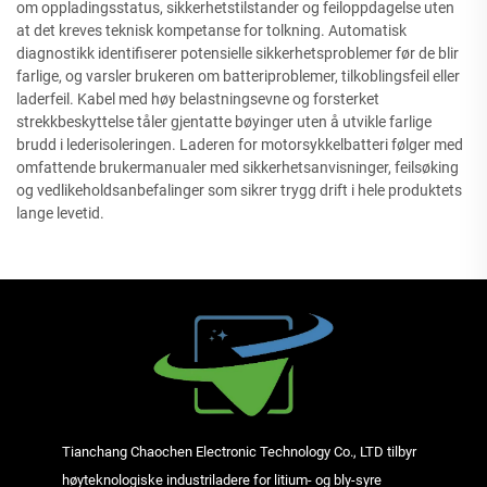
om oppladingsstatus, sikkerhetstilstander og feiloppdagelse uten
at det kreves teknisk kompetanse for tolkning. Automatisk
diagnostikk identifiserer potensielle sikkerhetsproblemer før de blir
farlige, og varsler brukeren om batteriproblemer, tilkoblingsfeil eller
laderfeil. Kabel med høy belastningsevne og forsterket
strekkbeskyttelse tåler gjentatte bøyinger uten å utvikle farlige
brudd i lederisoleringen. Laderen for motorsykkelbatteri følger med
omfattende brukermanualer med sikkerhetsanvisninger, feilsøking
og vedlikeholdsanbefalinger som sikrer trygg drift i hele produktets
lange levetid.
Tianchang Chaochen Electronic Technology Co., LTD tilbyr
høyteknologiske industriladere for litium- og bly-syre