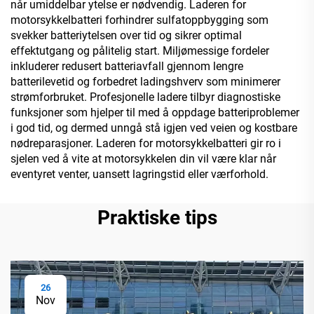
når umiddelbar ytelse er nødvendig. Laderen for
motorsykkelbatteri forhindrer sulfatoppbygging som
svekker batteriytelsen over tid og sikrer optimal
effektutgang og pålitelig start. Miljømessige fordeler
inkluderer redusert batteriavfall gjennom lengre
batterilevetid og forbedret ladingshverv som minimerer
strømforbruket. Profesjonelle ladere tilbyr diagnostiske
funksjoner som hjelper til med å oppdage batteriproblemer
i god tid, og dermed unngå stå igjen ved veien og kostbare
nødreparasjoner. Laderen for motorsykkelbatteri gir ro i
sjelen ved å vite at motorsykkelen din vil være klar når
eventyret venter, uansett lagringstid eller værforhold.
Praktiske tips
26
Nov