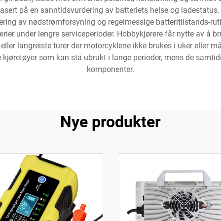
basert på en sanntidsvurdering av batteriets helse og ladestatus
ering av nødstrømforsyning og regelmessige batteritilstands-ruti
rier under lengre serviceperioder. Hobbykjørere får nytte av å br
ller langreiste turer der motorcyklene ikke brukes i uker eller må
kjøretøyer som kan stå ubrukt i lange perioder, mens de samtidi
komponenter.
Nye produkter