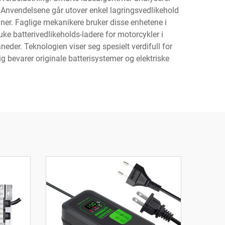
. Anvendelsene går utover enkel lagringsvedlikehold
ner. Faglige mekanikere bruker disse enhetene i
uke batterivedlikeholds-ladere for motorcykler i
neder. Teknologien viser seg spesielt verdifull for
g bevarer originale batterisystemer og elektriske