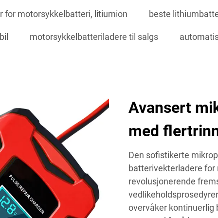
 for motorsykkelbatteri, litiumion
beste lithiumbatte
bil
motorsykkelbatteriladere til salgs
automatis
Avansert mi
med flertrin
Den sofistikerte mikro
batterivekterladere fo
revolusjonerende fremsk
vedlikeholdsprosedyrer.
overvåker kontinuerlig 