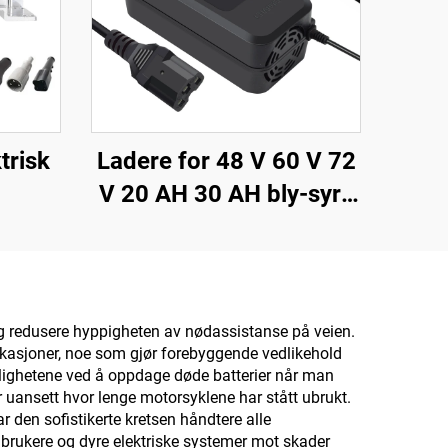
trisk
Ladere for 48 V 60 V 72
V 20 AH 30 AH bly-syre
y rask
batterier 120 W/180 W
or
utgangseffekt DC-port
for elektriske sykler og
tohjulstrekk
 og redusere hyppigheten av nødassistanse på veien.
ifikasjoner, noe som gjør forebyggende vedlikehold
gelighetene ved å oppdage døde batterier når man
ler uansett hvor lenge motorsyklene har stått ubrukt.
r den sofistikerte kretsen håndtere alle
e brukere og dyre elektriske systemer mot skader