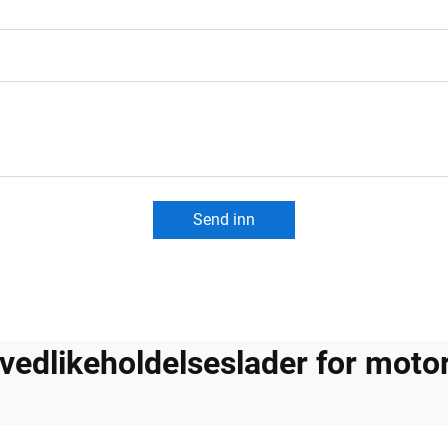
Send inn
ivedlikeholdelseslader for moto