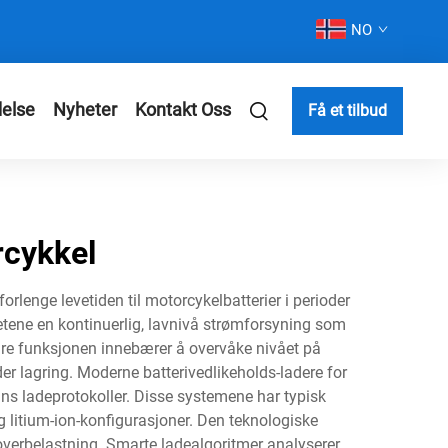
NO
else
Nyheter
Kontakt Oss
Få et tilbud
rcykkel
orlenge levetiden til motorcykelbatterier i perioder
hetene en kontinuerlig, lavnivå strømforsyning som
mære funksjonen innebærer å overvåke nivået på
r lagring. Moderne batterivedlikeholds-ladere for
ns ladeprotokoller. Disse systemene har typisk
og litium-ion-konfigurasjoner. Den teknologiske
 overbelastning. Smarte ladealgoritmer analyserer