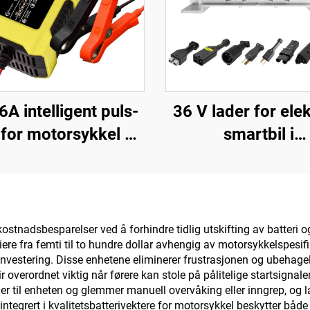
6A intelligent puls-
36 V lader for elek
 for motorsykkel og
smartbil i
ter, PC-materiale,
aluminiumsboks, n
skjerm, EU/US/UK
ladeteknologi f
lpassbar utgang,
litiumbatteri
epo4 bilreparasjon
 kostnadsbesparelser ved å forhindre tidlig utskifting av batteri
riere fra femti til to hundre dollar avhengig av motorsykkelspes
lig investering. Disse enhetene eliminerer frustrasjonen og ubeha
ir overordnet viktig når førere kan stole på pålitelige startsigna
er til enheten og glemmer manuell overvåking eller inngrep, og la
ntegrert i kvalitetsbatterivektere for motorsykkel beskytter båd