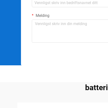
Melding
batter