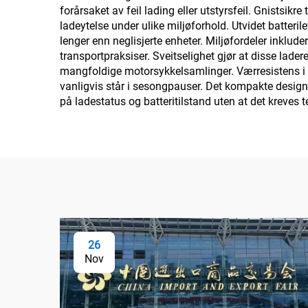
forårsaket av feil lading eller utstyrsfeil. Gnistsi
ladeytelse under ulike miljøforhold. Utvidet batteril
lenger enn neglisjerte enheter. Miljøfordeler inklude
transportpraksiser. Sveitselighet gjør at disse lad
mangfoldige motorsykkelsamlinger. Værresistens i ma
vanligvis står i sesongpauser. Det kompakte designet
på ladestatus og batteritilstand uten at det kreves t
26
Nov