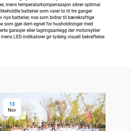
igasser, mens temperaturkompensasjon sikrer optimal
ikeholdte batterier som varer to til tre ganger
av nye batterier, noe som bidrar til bærekraftige
, noe som gjør dem egnet for husholdninger med
rte garasjer eller lagringsanlegg der motorsykler
mens LED-indikatorer gir tydelig visuell bekreftelse
13
Nov