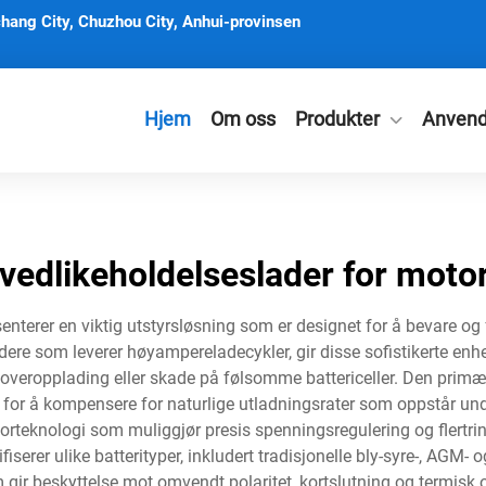
hang City, Chuzhou City, Anhui-provinsen
Hjem
Om oss
Produkter
Anvend
ivedlikeholdelseslader for moto
enterer en viktig utstyrsløsning som er designet for å bevare og f
ladere som leverer høyampereladecykler, gir disse sofistikerte en
r overopplading eller skade på følsomme battericeller. Den pri
 for å kompensere for naturlige utladningsrater som oppstår unde
rteknologi som muliggjør presis spenningsregulering og flertrin
erer ulike batterityper, inkludert tradisjonelle bly-syre-, AGM- 
om gir beskyttelse mot omvendt polaritet, kortslutning og termisk