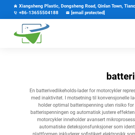
Xiangsheng Plastic, Dongsheng Road, Qinlan Town, Tianc
+86-13655504188
[email protected]
batter
En batterivedlikeholds-lader for motorcykler repres
med inaktivitet. I motsetning til konvensjonelle 
holder optimal batterispenning uten risiko fo
batterispenningen og automatisk justere effekten
motorcykler inneholder avansert mikroprosesso
automatiske deteksjonsfunksjoner som identifis
plattformen inkluderer sofistikert elektronikk s