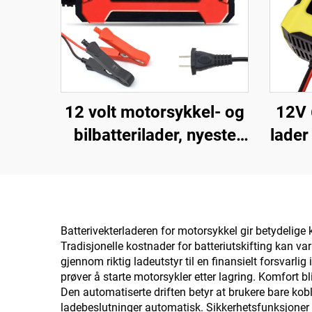
12 volt motorsykkel- og
12V 
bilbatterilader, nyeste
lader
populære produkter, 12V
scoo
batterilader 6A
LED-
automatisk smart
ti
dropshipping-produkter
Lif
Batterivekterladeren for motorsykkel gir betydelige
Tradisjonelle kostnader for batteriutskifting kan va
gjennom riktig ladeutstyr til en finansielt forsvar
prøver å starte motorsykler etter lagring. Komfort bl
Den automatiserte driften betyr at brukere bare kobl
ladebeslutninger automatisk. Sikkerhetsfunksjoner i