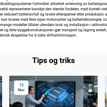
kre tilkoblingssystemer forhindrer utilsiktet antenning av batter
evetid representerer kanskje den største fordelen, med korrekt vedl
rer redusert batteriavfall og lavere etterspørsel etter produksjon 
ere kan brukes med flere typer motorsykler og batteriteknologier
nge modeller tillater utendørs bruk og installasjon i uklimatise
 og lette byggekonstruksjonen gjør transport og lagring enkelt, 
eknisk ekspertise for å tolke driftsinformasjon.
Tips og triks
13
Nov