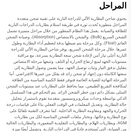
المراحل
يحتوي شاحن البطارية الآلي للدراجة النارية على تقنية شحن متعددة
المراحل متطورة تُحدث ثورة في طريقة استلام بطاريات الدراجات النارية
للطاقة والصيانة. يعمل هذا النظام المتطور من خلال مراحل متميزة تشمل
الشحن السريع (Bulk)، والشحن بالامتصاص (Absorption)، وصيانة الشحن
العائم (Float)، وكل مرحلة يتم ضبطها بدقة لتعظيم أداء البطارية وطول
عمرها. خلال مرحلة الشحن السريع، يوفر شاحن البطارية الآلي للدراجة
النارية أعلى تيار آمن لإعادة شحن سعة البطارية بسرعة، مع مراقبة
مستويات الجهد لمنع ارتفاع الحرارة أو التلف. وتتبعها مرحلة الامتصاص
بتقليل تدفق التيار وثبات توصيل الجهد، مما يضمن وصول البطارية إلى
سعتها الكاملة دون إجهاد أو شحن زائد قد يقلل من عمرها الافتراضي. أما
المرحلة النهائية للصيانة العائمة فتوفر فقط الكمية المناسبة من الطاقة
لمكافحة التفريغ الطبيعي، مما يحافظ على البطاريات عند مستويات الشحن
المثلى بشكل دائم دون خطر الشحن الزائد. يتم التحكم في هذا التسلسل
الذكي بواسطة وحدات ميكروبروسيسور متقدمة تقوم باستمرار بتحليل
حالة البطارية، وتعديل المعلمات في الوقت الفعلي بناءً على قياسات درجة
الحرارة والجهد ومقاومة البطارية الداخلية. كما تتعرف التقنية تلقائيًا على
نوع البطارية وحالتها، وتختار ملفات الشحن المناسبة لكل من بطاريات
AGM، وبطاريات الهلام، والبطاريات التقليدية المغمورة، والبطاريات الخالية
من الصيانة، التي تُستخدم عادةً في الدراجات النارية. وتشمل أيضًا ميزة