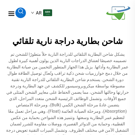
AR
شاحن بطارية دراجة نارية تلقائي
يشكل شاحن البطارية التلقائي للدراجة النارية حلاً متطورًا للشحن تم
تصميمه خصيصًا لعشاق الدراجات النارية الذين يولون أهمية كبيرة لطول
عمر البطارية وأدائها. يزيل هذا الجهاز المتطور التخمين من صيانة البطارية
من خلال دمج خوارزميات شحن ذكية تراقب وتُعدّل توصيل الطاقة طوال
دورة الشحن. يستخدم شاحن البطارية التلقائي للدراجة النارية تقنية
مضبوطة بواسطة ميكروبروسيسور للكشف عن جهد البطارية ودرجة
حرارتها وحالتها الشحن، مما يضمن الحفاظ على معايير الشحن المثلى في
جميع الأوقات. وتشمل الوظائف الرئيسية الشحن متعدد المراحل، الذي
يتضمن عادةً مرحلة الشحن الكمي (Bulk)، ومرحلة الامتصاص
(Absorption)، ومرحلة الصيانة العائمة (Float)، وهي مراحل تعمل معًا
لتعظيم عمر البطارية وسعتها. وتتميز هذه الشواحن بحماية من عكس
القطبية، وحماية من الدوائر القصيرة، ووصلات مقاومة للشرر لضمان
التشغيل الآمن في مختلف الظروف. وتشمل الميزات التقنية تعويض درجة