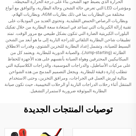
الحرارة الذي يضبط جهد الشحن بناءً على درجة الحرارة المحيطة،
ومؤشرات LED التي تعرض حالة الشحن وحالة البطارية، والتوافق مع أنواع
مختلفة من البطاريات بما في ذلك بطاريات AGM، وبطاريات الهلام،
وبطاريات الرصاص-الحمض التقليدية. وتحتوي العديد من الموديلات على
تقنية إزالة الكبريتات التي تساعد في استعادة سعة البطارية من خلال تفكيك
البلورات الكبريتية الضارة التي تتكون بشكل طبيعي مع مرور الوقت. تمتد
تطبيقات شاحن البطارية التلقائي للدراجة النارية إلى ما هو أبعد من الشحن
البسيط للصيانة، وتشمل إعداد البطارية للتخزين الشتوي، وقدرات الانطلاق
الطارئة (Jump-starting)، والصيانة الدورية للبطارية. ويعتمد كل من
الميكانيكيين المحترفين وهواة الصيانة بأنفسهم على هذه الأجهزة للحفاظ
على مركبات الأساطيل، والدراجات الموسمية، والدراجات الكلاسيكية التي
تتطلب إدارة دقيقة للبطارية. ويجعل التصميم المدمج من هذه الشواحن
مثالية لورش العمل في الجراجات، ومرافق التخزين، وحتى الاستخدام
المتنقل أثناء رحلات الدراجات النارية أو الرحلات التخييمية، حيث تكون صيانة
البطارية الموثوقة ضرورية لاستمرار التشغيل.
توصيات المنتجات الجديدة