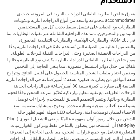
الاستخدام
يتفوق شاحن البطارية التلقائي للدراجات النارية في المرونة، حيث ي
accommodates مجموعة واسعة من أنواع الدراجات النارية وتكوينات
البطاريات مع الحفاظ على تشغيل بسيط يجذب كل من المستخدمين
المبتدئين والمحترفين. تمتد هذه التوافقية الشاملة عبر تقنيات البطاريات بما
في ذلك AGM، والبطاريات الهلامية، والبطاريات التقليدية المغمورة،
والتصاميم الخالية من الصيانة التي تُستخدم عادةً في الدراجات النارية بدءًا
من الدراجات الخفيفة الصغيرة وحتى الدراجات الثقيلة للرحلات الطويلة.
يقوم شاحن البطارية التلقائي للدراجات النارية بكشف نوع البطارية وحالتها
تلقائيًا من خلال دوائر استشعار متطورة، مما يلغي الحاجة إلى التخمين
ويضمن اختيار ملفات الشحن المناسبة للحصول على أفضل النتائج. وتتراوح
سعة التوافق من بطاريات صغيرة بسعة 2 أمبير/ساعة في الدراجات النارية
القديمة إلى بطاريات كبيرة بسعة 30 أمبير/ساعة في الدراجات الحديثة
للرحلات الطويلة، مع تقنية تنظيم تيار ذكية تُطبّق سرعة الشحن وفقًا لحجم
البطارية وحالتها. ويتميز التصميم الصديق للمستخدم بإجراءات توصيل
بسيطة مع أقطاب موجبة وسالبة محددة بوضوح، ومشابك مصممة لمنع
الأخطاء لضمان توصيلات آمنة، وشاشات LED سهلة الفهم تُظهر حالة
الشحن من خلال رموز ألوان مفهومة عالميًا. ويعني التشغيل الفوري (Plug-
and-play) أن المستخدمين يتصلون بالشاحن فقط ويتركون الخوارزميات
المتطورة تتعامل مع جميع قرارات الشحن، مما يلغي الحاجة إلى المعرفة
التقنية أو المراقبة المستمرة. ويتضمن شاحن البطارية التلقائي للدراجات