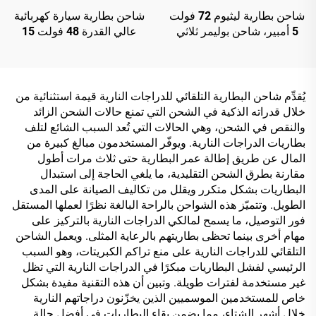
شاحن بطارية ليثيوم 72 فولت
شاحن بطارية سيارة كهربائية
5 أمبير، شاحن بوليمر ثلاثي
عالي القدرة 48 فولت 15
الليثيوم وفوسفات الحديد 84
أمبير بحالة ألومنيوم، شاحن
فولت 88.2 فولت 87.6 فولت
بطارية ليثيوم ذكي جديد قابل
لدراجة كهربائية
للتعديل مع مدخل 220 فولت
يُقدِّم شاحن البطارية التلقائي للدراجات النارية قيمة استثنائية من
خلال قدراته الذكية في الشحن التي تمنع حالات الشحن الزائد
والنقص في الشحن، وهي الحالات التي تُعد السبب الشائع لتلف
بطاريات الدراجات النارية. ويوفّر المستخدمون مبالغ كبيرة من
المال عن طريق إطالة عمر البطارية حتى ثلاث مرات أطول
مقارنة بطرق الشحن التقليدية، ما يلغي الحاجة إلى استبدال
البطاريات بشكل متكرر ويقلل من تكاليف الصيانة على المدى
الطويل. وتتميّز هذه الشواحن بالراحة البالغة نظرًا لعملها المستقل
فور التوصيل، ما يسمح لمالكي الدراجات النارية بالتركيز على
مهام أخرى بينما تحظى بطاريتهم بالرعاية المثلى. ويعمل الشاحن
التلقائي للدراجات النارية على منع تراكم الكبريتات، وهو السبب
الرئيسي لفشل البطاريات مبكرًا في الدراجات النارية التي تظل
غير مستخدمة لفترات طويلة. وتبين أن هذه التقنية مفيدة بشكل
خاص للمستخدمين الموسميين الذين يخزّنون دراجاتهم النارية
خلال أشهر الشتاء، مما يضمن بقاء البطاريات في أفضل حالة