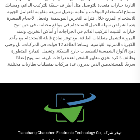
النارية خيارات متعددة للتوصيل مثل أطراف حلقيّة للتركيب الدائم، ومشابك
تمساح للاستخدام المؤقت، وأنظمة توصيل سريعة مقاومة للعوامل الجوية
للاستخدام المريح خلال فترات التخزين الموسمية. وتجعل الأحجام الصغيرة
هذه الشواحن سهلة الحمل للاستخدام في مواقع مختلفة، في حين تتيح
خيارات التثبيت التركيب الدائم في الجراجات أو أماكن التخزين. وتمتد
المرونة لتشمل متطلبات الطاقة، مع توفر نماذج قابلة للاستخدام مع مآخذ
الكهرباء المنزلية القياسية، ومنافذ الطاقة 12 فولت في المركبات، بل وحتى
دمج الألواح الشمسية للتطبيقات خارج الشبكة. وتشمل النماذج المتطورة
وظائف ذاكرة تخزن معايير الشحن لعدة دراجات نارية، مما يتيح إعدادًا
سريعًا للمستخدمين الذين يديرون عدة مركبات بمتطلبات بطاريات مختلفة.
توفر شركة Tianchang Chaochen Electronic Technology Co.,