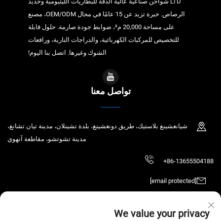
LTD شواحن صناعية عالية الدقة للبطاريات الليثيومية وحديد
الرصاص. خبرة تزيد عن 15 عامًا في مجال OEM/ODM، مصنع
على مساحة 20,000 م²، ضوابط جودة صارمة. حلول قابلة
للتخصيص للمركبات الكهربائية، والدراجات النارية، ورافعات
الشوك وغيرها. اتصل بنا اليوم!
تواصل معنا
شيانغشينغ بلاستيك، طريق دونغشينغ، بلدة تشينلان، مدينة تيان تشانغ،
مدينة تشوتشو، مقاطعة آنهوي
+86-13655504188
[email protected]
We value your privacy