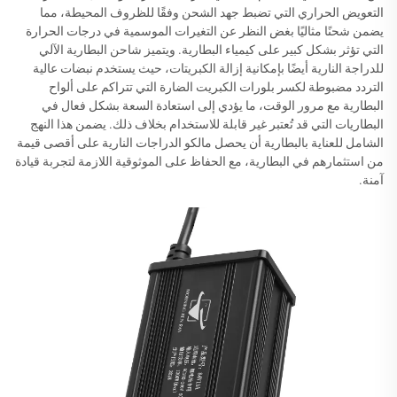
التعويض الحراري التي تضبط جهد الشحن وفقًا للظروف المحيطة، مما
يضمن شحنًا مثاليًا بغض النظر عن التغيرات الموسمية في درجات الحرارة
التي تؤثر بشكل كبير على كيمياء البطارية. ويتميز شاحن البطارية الآلي
للدراجة النارية أيضًا بإمكانية إزالة الكبريتات، حيث يستخدم نبضات عالية
التردد مضبوطة لكسر بلورات الكبريت الضارة التي تتراكم على ألواح
البطارية مع مرور الوقت، ما يؤدي إلى استعادة السعة بشكل فعال في
البطاريات التي قد تُعتبر غير قابلة للاستخدام بخلاف ذلك. يضمن هذا النهج
الشامل للعناية بالبطارية أن يحصل مالكو الدراجات النارية على أقصى قيمة
من استثمارهم في البطارية، مع الحفاظ على الموثوقية اللازمة لتجربة قيادة
آمنة.