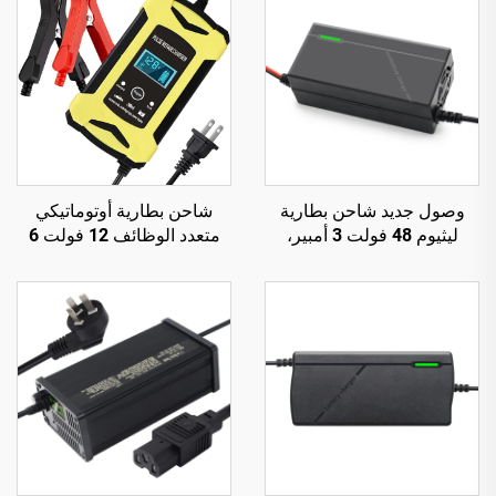
وصول جديد شاحن بطارية
شاحن بطارية أوتوماتيكي
ليثيوم 48 فولت 3 أمبير،
متعدد الوظائف 12 فولت 6
شاحن دراجة كهربائية مع خرج
أمبير لإصلاح البطاريات،
48 فولت، 54.6 فولت، 58.8
Cargador De Bateria De
فولت، 54.75 فولت، 58.4
للسيارة والدراجة النارية
فولت، للدراجة الكهربائية 150
والسكوتر، مع شاشة LCD
واط تيار مستمر
وحماية OTP، كهربائي