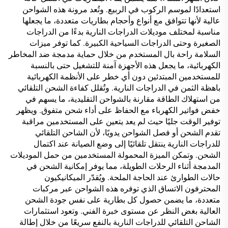
استعدادًا لموسم الركوب في الربيع. وتُعد مرونة هذه الشواحن
عالية لأنها تتوافق مع أنواع وأحجام بطاريات متعددة، ما يجعلها
مناسبة لمختلف موديلات الدراجات النارية بدءًا من الدراجات
الصغيرة وحتى الدراجات السياحية الكبيرة. كما توفر ميزات
السلامة راحة بال المستخدم من خلال حماية مدمجة ضد المخاطر
الكهربائية، ما يجعل هذه الأجهزة آمنة للتشغيل حتى بالنسبة
للمستخدمين المبتدئين دون أي خطر على الأنظمة الكهربائية
باهظة الثمن في الدراجات النارية. وتُقلل كفاءة الشحن التلقائي
من استهلاك الطاقة مقارنة بالشواحن التقليدية، ما يسهم في
خفض فواتير الكهرباء مع الحفاظ على أداء شحن متفوق. ويظهر
توفير الوقت جليًا حيث لم يعد يتعين على المستخدمين مراقبة
تقدم الشحن أو فصل الشواحن يدويًا، لأن الشاحن التلقائي
للدراجات النارية ينتقل تلقائيًا إلى وضع الصيانة عند اكتمال
الشحن. وتمكن الميزة المحمولة المستخدمين من حمل الموديلات
المدمجة أثناء الرحلات الطويلة، مما يوفر إمكانية الشحن في
حالات الطوارئ عند الحاجة الملحة. ويُقدّر الميكانيكيون
المحترفون الاتساق الذي توفره هذه الشواحن عبر مركبات
متعددة، ما يضمن حصول كل بطارية على نفس جودة الشحن
العالية بغض النظر عن مستوى خبرة الفني. وتعود استثمارات
الشاحن التلقائي للدراجات النارية بالنفع سريعًا من خلال إطالة