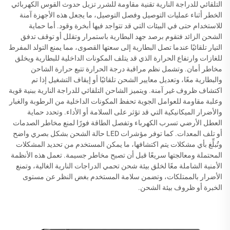
التلقائي للدراجة النارية تقنية مقاومة للشرر تزيل حدوث القوس الكهربائي
الخطر أثناء عمليات التوصيل وفصل التوصيل، ما يجعل هذه الأجهزة آمنة
للاستخدام حتى في البيئات التي قد تتواجد فيها أبخرة وقود. أما حماية
الشحن الزائد فتقوم برصد جهد البطارية باستمرار وتقلل أو توقف تدفق
التيار تلقائيًا عندما تصل البطارية إلى سعتها القصوى، مما يمنع التولد المفرط
للغازات وارتفاع الحرارة الذي قد يتلف المكونات الداخلية للبطارية ويخلق
مخاطر أمان. وتشمل نظم مراقبة درجة الحرارة تتبع حرارة الشاحن
والبطارية معًا، وتعديل معايير الشحن تلقائيًا أو إيقاف التشغيل إذا تم
اكتشاف ظروف غير آمنة. ويتميز الشاحن التلقائي للدراجة النارية ببنية قوية
وعلبة مقاومة للعوامل الجوية تحفظ المكونات الداخلية من الرطوبة والغبار
والأضرار الميكانيكية التي قد تؤثر على السلامة أو الأداء. وتحدد حماية
العطل الأرضي تسرب الكهرباء وتفصل الطاقة فورًا لمنع مخاطر الصدمات
أو تلف المعدات. كما توفر مؤشرات LED حالة الشحن بشكل بصري واضح
وتُبلِّغ بأي مشكلات يتم اكتشافها، ما يمكن المستخدم من تحديد المشكلات
المحتملة ومعالجتها سريعًا قبل أن تصبح مخاطر جسيمة. تعمل هذه الأنظمة
الأمنية الشاملة معًا لخلق بيئة شحن تحمي الدراجات النارية الغالية، وتمنع
الأضرار بالممتلكات، وتضمن سلامة المستخدم بغض النظر عن مستوى
الخبرة أو ظروف بيئة الشحن.