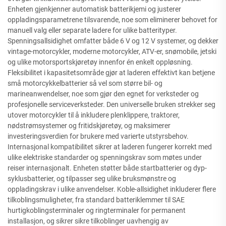
Enheten gjenkjenner automatisk batterikjemi og justerer
oppladingsparametrene tilsvarende, noe som eliminerer behovet for
manuell valg eller separate ladere for ulike batterityper.
Spenningsallsidighet omfatter både 6 V og 12 V systemer, og dekker
vintage-motorcykler, moderne motorcykler, ATV-er, snømobile, jetski
og ulike motorsportskjøretøy innenfor én enkelt oppløsning.
Fleksibilitet i kapasitetsområde gjør at laderen effektivt kan betjene
små motorcykkelbatterier så vel som større bil- og
marineanwendelser, noe som gjør den egnet for verksteder og
profesjonelle serviceverksteder. Den universelle bruken strekker seg
utover motorcykler til å inkludere plenklippere, traktorer,
nødstrømsystemer og fritidskjøretøy, og maksimerer
investeringsverdien for brukere med varierte utstyrsbehov.
Internasjonal kompatibilitet sikrer at laderen fungerer korrekt med
ulike elektriske standarder og spenningskrav som møtes under
reiser internasjonalt. Enheten støtter både startbatterier og dyp-
syklusbatterier, og tilpasser seg ulike bruksmønstre og
oppladingskrav i ulike anvendelser. Koble-allsidighet inkluderer flere
tilkoblingsmuligheter, fra standard batteriklemmer til SAE
hurtigkoblingsterminaler og ringterminaler for permanent
installasjon, og sikrer sikre tilkoblinger uavhengig av