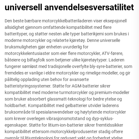
universell anvendelsesversatilitet
Den beste bærbare motorcykkelbatteriladeren viser eksepsjonell
allsidighet gjennom omfattende kompatibilitet med flere
batterityper, og støtter nesten alle typer batterikjemi som brukes i
moderne motorcykler og relaterte kjøretøy. Denne universelle
bruksmuligheten gjør enheten uvurderlig for
motorcykkelentusiaster som eier flere motorcykler, ATV-førere,
båteiere og bilfagfolk som betjener ulike kjøretøytyper. Laderen
fungerer sømløst med tradisjonelle overfylte bly-syre-batterier, som
fremdeles er vanlige i eldre motorcykler og rimelige modeller, og gir
pålitelig opplading uten behov for avanserte
batteristyringssystemer. Støtte for AGM-batterier sikrer
kompatibilitet med moderne turmotorcykler og premium-modeller
som bruker absorbert glassmatt-teknologi for bedre ytelse og
holdbarhet. Kompatibilitet med gelbatterier utvider laderens
bruksområde til spesialanwendelser og høytytende motorcykler
som krever overlegen vibrasjonsmotstand og dyp-syklus-
egenskaper. Støtte for litium-ion-batterier sikrer fremtidssikker
kompatibilitet ettersom motorcykkelprodusenter stadig oftere
overgår til litiumteknologi for redusert vekt og forbedret ytelse.