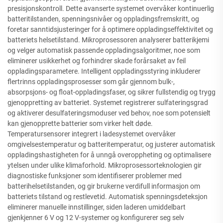
presisjonskontroll. Dette avanserte systemet overvåker kontinuerlig
batteritilstanden, spenningsnivåer og oppladingsfremskritt, og
foretar sanntidsjusteringer for å optimere oppladingseffektivitet og
batteriets helsetilstand. Mikroprosessoren analyserer batterikjemi
og velger automatisk passende oppladingsalgoritmer, noe som
eliminerer usikkerhet og forhindrer skade forårsaket av feil
oppladingsparametere. Intelligent oppladingsstyring inkluderer
flertrinns oppladingsprosesser som går gjennom bulk-,
absorpsjons- og float-oppladingsfaser, og sikrer fullstendig og trygg
gjenoppretting av batteriet. Systemet registrerer sulfateringsgrad
og aktiverer desulfateringsmoduser ved behov, noe som potensielt
kan gjenopprette batterier som virker helt døde.
Temperatursensorer integrert i ladesystemet overvåker
omgivelsestemperatur og batteritemperatur, og justerer automatisk
oppladingshastigheten for å unngå overoppheting og optimalisere
ytelsen under ulike klimaforhold. Mikroprosessorteknologien gir
diagnostiske funksjoner som identifiserer problemer med
batterihelsetilstanden, og gir brukerne verdifull informasjon om
batteriets tilstand og restlevetid. Automatisk spenningsdeteksjon
eliminerer manuelle innstillinger, siden laderen umiddelbart
gjenkjenner 6 V og 12 V-systemer og konfigurerer seg selv