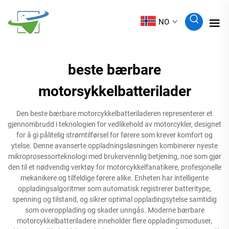
NO
beste bærbare
motorsykkelbatterilader
Den beste bærbare motorcykkelbatteriladeren representerer et
gjennombrudd i teknologien for vedlikehold av motorcykler, designet
for å gi pålitelig strømtilførsel for førere som krever komfort og
ytelse. Denne avanserte oppladningsløsningen kombinerer nyeste
mikroprosessorteknologi med brukervennlig betjening, noe som gjør
den til et nødvendig verktøy for motorcykkelfanatikere, profesjonelle
mekanikere og tilfeldige førere alike. Enheten har intelligente
oppladingsalgoritmer som automatisk registrerer batteritype,
spenning og tilstand, og sikrer optimal oppladingsytelse samtidig
som overopplading og skader unngås. Moderne bærbare
motorcykkelbatteriladere inneholder flere oppladingsmoduser,