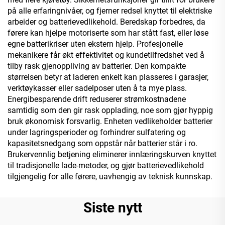
på alle erfaringnivåer, og fjerner redsel knyttet til elektriske
arbeider og batterievedlikehold. Beredskap forbedres, da
førere kan hjelpe motoriserte som har stått fast, eller løse
egne batterikriser uten ekstern hjelp. Profesjonelle
mekanikere får økt effektivitet og kundetilfredshet ved å
tilby rask gjenoppliving av batterier. Den kompakte
størrelsen betyr at laderen enkelt kan plasseres i garasjer,
verktøykasser eller sadelposer uten å ta mye plass.
Energibesparende drift reduserer strømkostnadene
samtidig som den gir rask opplading, noe som gjør hyppig
bruk økonomisk forsvarlig. Enheten vedlikeholder batterier
under lagringsperioder og forhindrer sulfatering og
kapasitetsnedgang som oppstår når batterier står i ro.
Brukervennlig betjening eliminerer innlæringskurven knyttet
til tradisjonelle lade-metoder, og gjør batterievedlikehold
tilgjengelig for alle førere, uavhengig av teknisk kunnskap.
Siste nytt