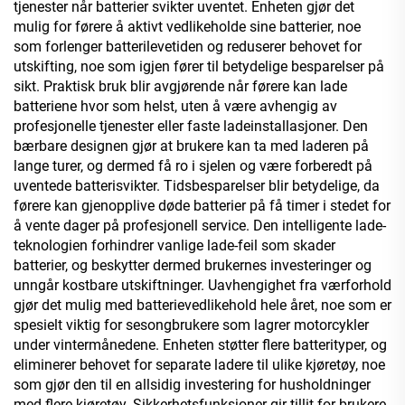
tjenester når batterier svikter uventet. Enheten gjør det
mulig for førere å aktivt vedlikeholde sine batterier, noe
som forlenger batterilevetiden og reduserer behovet for
utskifting, noe som igjen fører til betydelige besparelser på
sikt. Praktisk bruk blir avgjørende når førere kan lade
batteriene hvor som helst, uten å være avhengig av
profesjonelle tjenester eller faste ladeinstallasjoner. Den
bærbare designen gjør at brukere kan ta med laderen på
lange turer, og dermed få ro i sjelen og være forberedt på
uventede batterisvikter. Tidsbesparelser blir betydelige, da
førere kan gjenopplive døde batterier på få timer i stedet for
å vente dager på profesjonell service. Den intelligente lade-
teknologien forhindrer vanlige lade-feil som skader
batterier, og beskytter dermed brukernes investeringer og
unngår kostbare utskiftninger. Uavhengighet fra værforhold
gjør det mulig med batterievedlikehold hele året, noe som er
spesielt viktig for sesongbrukere som lagrer motorcykler
under vintermånedene. Enheten støtter flere batterityper, og
eliminerer behovet for separate ladere til ulike kjøretøy, noe
som gjør den til en allsidig investering for husholdninger
med flere kjøretøy. Sikkerhetsfunksjoner gir tillit for brukere