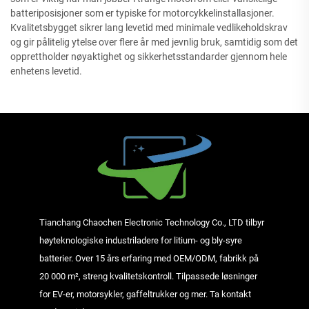
batteriposisjoner som er typiske for motorcykkelinstallasjoner.
Kvalitetsbygget sikrer lang levetid med minimale vedlikeholdskrav
og gir pålitelig ytelse over flere år med jevnlig bruk, samtidig som det
opprettholder nøyaktighet og sikkerhetsstandarder gjennom hele
enhetens levetid.
Tianchang Chaochen Electronic Technology Co., LTD tilbyr
høyteknologiske industriladere for litium- og bly-syre
batterier. Over 15 års erfaring med OEM/ODM, fabrikk på
20 000 m², streng kvalitetskontroll. Tilpassede løsninger
for EV-er, motorsykler, gaffeltrukker og mer. Ta kontakt