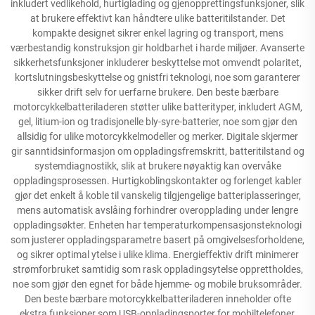
inkludert vedlikehold, hurtiglading og gjenopprettingsfunksjoner, slik
at brukere effektivt kan håndtere ulike batteritilstander. Det
kompakte designet sikrer enkel lagring og transport, mens
værbestandig konstruksjon gir holdbarhet i harde miljøer. Avanserte
sikkerhetsfunksjoner inkluderer beskyttelse mot omvendt polaritet,
kortslutningsbeskyttelse og gnistfri teknologi, noe som garanterer
sikker drift selv for uerfarne brukere. Den beste bærbare
motorcykkelbatteriladeren støtter ulike batterityper, inkludert AGM,
gel, litium-ion og tradisjonelle bly-syre-batterier, noe som gjør den
allsidig for ulike motorcykkelmodeller og merker. Digitale skjermer
gir sanntidsinformasjon om oppladingsfremskritt, batteritilstand og
systemdiagnostikk, slik at brukere nøyaktig kan overvåke
oppladingsprosessen. Hurtigkoblingskontakter og forlenget kabler
gjør det enkelt å koble til vanskelig tilgjengelige batteriplasseringer,
mens automatisk avslåing forhindrer overopplading under lengre
oppladingsøkter. Enheten har temperaturkompensasjonsteknologi
som justerer oppladingsparametre basert på omgivelsesforholdene,
og sikrer optimal ytelse i ulike klima. Energieffektiv drift minimerer
strømforbruket samtidig som rask oppladingsytelse opprettholdes,
noe som gjør den egnet for både hjemme- og mobile bruksområder.
Den beste bærbare motorcykkelbatteriladeren inneholder ofte
ekstra funksjoner som USB-oppladingsporter for mobiltelefoner,