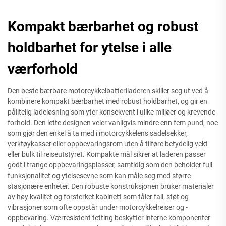
Kompakt bærbarhet og robust
holdbarhet for ytelse i alle
værforhold
Den beste bærbare motorcykkelbatteriladeren skiller seg ut ved å
kombinere kompakt bærbarhet med robust holdbarhet, og gir en
pålitelig ladeløsning som yter konsekvent i ulike miljøer og krevende
forhold. Den lette designen veier vanligvis mindre enn fem pund, noe
som gjør den enkel å ta med i motorcykkelens sadelsekker,
verktøykasser eller oppbevaringsrom uten å tilføre betydelig vekt
eller bulk til reiseutstyret. Kompakte mål sikrer at laderen passer
godt i trange oppbevaringsplasser, samtidig som den beholder full
funksjonalitet og ytelsesevne som kan måle seg med større
stasjonære enheter. Den robuste konstruksjonen bruker materialer
av høy kvalitet og forsterket kabinett som tåler fall, støt og
vibrasjoner som ofte oppstår under motorcykkelreiser og -
oppbevaring. Værresistent tetting beskytter interne komponenter