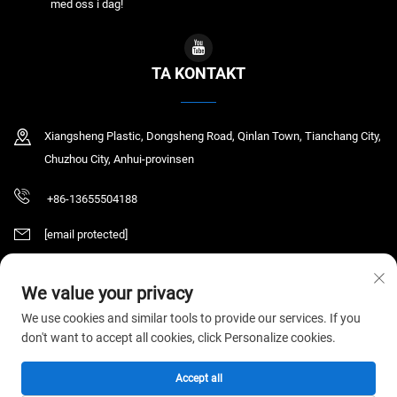
med oss i dag!
TA KONTAKT
Xiangsheng Plastic, Dongsheng Road, Qinlan Town, Tianchang City,
Chuzhou City, Anhui-provinsen
+86-13655504188
[email protected]
We value your privacy
Copyright © 2025 Tianchang Chaochen Electronic Technology Co., LTD. Alle
We use cookies and similar tools to provide our services. If you
rettigheter reservert.
Personvernerklæring
don't want to accept all cookies, click Personalize cookies.
Accept all