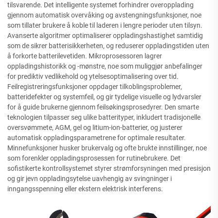
tilsvarende. Det intelligente systemet forhindrer overopplading
gjennom automatisk overvåking og avstengningsfunksjoner, noe
som tillater brukere å koble til laderen i lengre perioder uten tilsyn.
Avanserte algoritmer optimaliserer oppladingshastighet samtidig
som de sikrer batterisikkerheten, og reduserer oppladingstiden uten
å forkorte batterilevetiden. Mikroprosessoren lagrer
oppladingshistorikk og -mønstre, noe som muliggjør anbefalinger
for prediktiv vedlikehold og ytelsesoptimalisering over tid.
Feilregistreringsfunksjoner oppdager tilkoblingsproblemer,
batteridefekter og systemfeil, og gir tydelige visuelle og lydvarsler
for å guide brukerne gjennom feilsøkingsprosedyrer. Den smarte
teknologien tilpasser seg ulike batterityper, inkludert tradisjonelle
oversvømmete, AGM, gel og litium-ion-batterier, og justerer
automatisk oppladingsparametrene for optimale resultater.
Minnefunksjoner husker brukervalg og ofte brukte innstillinger, noe
som forenkler oppladingsprosessen for rutinebrukere. Det
sofistikerte kontrollsystemet styrer strømforsyningen med presisjon
og gir jevn oppladingsytelse uavhengig av svingninger i
inngangsspenning eller ekstern elektrisk interferens.