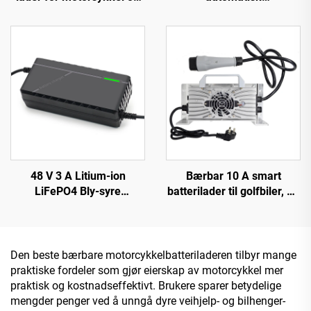
scooter, PC-materiale,
reparasjonsbatterilader
LED-skjerm, EU/US/UK
Cargador De Bateria De for
tilpassbar utgang, Lifepo4
bil, motorsykkel og
bilreparasjon
scooter, OTP LCD-skjerm
elektrisk
48 V 3 A Litium-ion
Bærbar 10 A smart
LiFePO4 Bly-syre
batterilader til golfbiler, 48
batterilader Automatisk 3
V 72 V, hurtiglading i
A 54,6 V 58,8 V med 150 W
aluminiumsboks til bil og
DC-utgangsport Lifepo4-
motorsykkel
batterilader
Den beste bærbare motorcykkelbatteriladeren tilbyr mange
praktiske fordeler som gjør eierskap av motorcykkel mer
praktisk og kostnadseffektivt. Brukere sparer betydelige
mengder penger ved å unngå dyre veihjelp- og bilhenger-