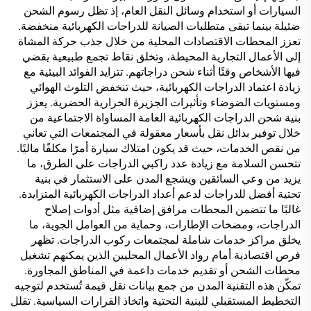
السيارات أو استخدام وسائل النقل العام، إذ تظل رسوم الشحن
ضئيلة بينما تبقى متطلبات الصيانة للدراجات الكهربائية منخفضة.
تعزز المحطات الاقتصادات المحلية من خلال جذب حركة المشاة
إلى الأعمال التجارية المحيطة، وتخلق نقاط تجمع طبيعية يقضي
فيها الأشخاص وقتًا أثناء شحن دراجاتهم. تتزايد الفوائد البيئية مع
زيادة اعتماد الدراجات الكهربائية، حيث تنخفض التلوث الهوائي
ومستويات الضوضاء وتأثيرات الجزيرة الحرارية الحضرية. يعزز
بنية شحن الدراجات الكهربائية العامة المساواة الاجتماعية من
خلال توفير بدائل نقل بأسعار معقولة في المجتمعات التي تعاني
من نقص الخدمات، حيث قد يكون امتلاك سيارة أمرًا مكلفًا ماليًا.
تتحسن السلامة مع زيادة عدد راكبي الدراجات على الطرق، ما
يزيد من وعي السائقين ويشجع المدن على الاستثمار في بنية
تحتية أفضل للدراجات لدعم أعداد الدراجات الكهربائية المتزايدة.
غالبًا ما تتضمن المحطات مرافق إضافية مثل أدوات إصلاح
الدراجات، ومضخات الإطارات، وحماية من العوامل الجوية، ما
يخلق مراكز خدمات شاملة لمجتمعات ركوب الدراجات. تظهر
فرص اقتصادية أمام رواد الأعمال المحليين الذين يمكنهم تشغيل
محطات الشحن أو تقديم خدمات داعمة في المناطق المجاورة.
تمكّن هذه التقنية المدن من جمع بيانات نقل قيمة تُستخدم لتوجيه
التخطيط المستقبلي للبنية التحتية واتخاذ القرارات السياسية. تقلل