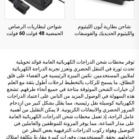
شاحن بطارية أيون الليثيوم
شواحن لبطاريات الرصاص
والليثيوم الحديديك والفوسفات
الحمضية 48 فولت 60 فولت
والرصاص الحمضي 48 فولت
72 فولت 20 أمبير في الساعة
3 أمبير، تلقائي 3 أمبير، 54.6
30 أمبير في الساعة، بقدرة
فولت 58.8 فولت، مع منفذ
خرج 120 واط/180 واط،
خرج تيار مستمر 150 واط،
ومنفذ تيار مستمر للدراجات
توفر محطات شحن الدراجات الكهربائية العامة فوائد تحويلية
شاحن بطارية Lifepo4
الكهربائية والمركبات ذات
تحدث ثورة في التنقل الحضري وتعزز تجربة الدراجة الكهربائية
العجلتين
لملايين المستخدمين. تكمن الميزة الرئيسية في القضاء على قلق
النطاق، ما يسمح للركاب بالتخطيط لرحلات أطول بثقة مع العلم
أن خيارات الشحن الموثوقة متاحة في جميع أنحاء طرقهم. تشجع
هذه السهولة في الوصول المزيد من الناس على اعتماد الدراجات
الكهربائية كوسيلة نقل رئيسية، مما يقلل بشكل كبير من ازدحام
المرور الحضري والانبعاثات الكربونية. لا يمكن التقليل من أهمية
عامل الراحة، إذ تعمل محطات شحن الدراجات الكهربائية العامة
على مدار الساعة، مما يوفر المرونة للموظفين والعاملين في
التوصيل وهواة ركوب الدراجات الترفيهية بغض النظر عن
جداولهم. يحقق المستخدمون وفورات كبيرة مقارنةً بتكلفة امتلاك