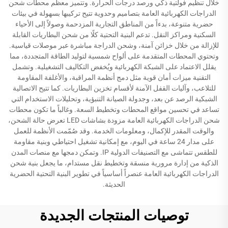
خلال تنظيم فولتية ذكي ورصد درجات الحرارة. وتتميز معظم محطات شحن
الدراجات الكهربائية العامة بتصاميم وحدوية تتيح تركيبها بسهولة في بيئات
حضرية متنوعة، بدءاً من المناطق التجارية المزدحمة وصولاً إلى الأحياء
السكنية ومراكز النقل. تدعم البنية التحتية كلًا من شحن البطاريات القابلة
للإزالة من خلال خزائن آمنة، وشحن الدراجة مباشرة عبر موصلات قياسية.
وتحتوي المحطات المتقدمة على ألواح شمسية لتوليد الطاقة المتجددة، مما
يقلل الاعتماد على الشبكة الكهربائية ويُخفض التكاليف التشغيلية. وتشمل
التقنية ميزات أمان قوية مثل دمج أنظمة المراقبة، والأغلفة المقاومة
للتلاعب، وآليات القفل الآمنة لأقسام تخزين البطاريات. كما تتيح الاتصالية
الشبكية الرصد عن بعد، وجدولة الصيانة التنبؤية، وتحليلات الاستخدام التي
تساعد في تحسين مواقع المحطات وتخطيط السعة. وغالباً ما تكون محطات
شحن الدراجات الكهربائية العامة مزودة بشاشات LED تعرض حالة الشحن،
والوقت المقدر للإكمال، ومعلومات الخدمة. وقد صُمّمت الأنظمة للعمل
على مدار 24 ساعة في اليوم، مع إمكانية تشغيل احتياطي وبنية مقاومة
للطقس تتماشى مع التصنيفات الدولية IP. وتمكن دمجها مع منصات المدن
الذكية من إدارة مرورية منسقة وتخطيط نقل مستدام، ما يجعل بنية شحن
الدراجات الكهربائية العامة عنصراً أساسياً في تطوير البنية التحتية الحضرية
الحديثة.
توصيات المنتجات الجديدة