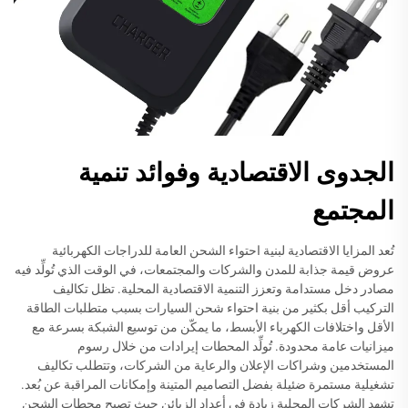
الجدوى الاقتصادية وفوائد تنمية
المجتمع
تُعد المزايا الاقتصادية لبنية احتواء الشحن العامة للدراجات الكهربائية
عروض قيمة جذابة للمدن والشركات والمجتمعات، في الوقت الذي تُولِّد فيه
مصادر دخل مستدامة وتعزز التنمية الاقتصادية المحلية. تظل تكاليف
التركيب أقل بكثير من بنية احتواء شحن السيارات بسبب متطلبات الطاقة
الأقل واختلافات الكهرباء الأبسط، ما يمكّن من توسيع الشبكة بسرعة مع
ميزانيات عامة محدودة. تُولِّد المحطات إيرادات من خلال رسوم
المستخدمين وشراكات الإعلان والرعاية من الشركات، وتتطلب تكاليف
تشغيلية مستمرة ضئيلة بفضل التصاميم المتينة وإمكانات المراقبة عن بُعد.
تشهد الشركات المحلية زيادة في أعداد الزبائن حيث تصبح محطات الشحن