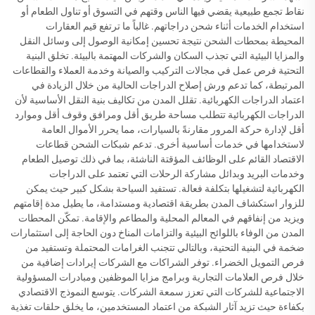
نقاط تجمع طبيعية يقضي فيها الناس وقتهم في التسوق أو تناول الطعام أو
استخدام الخدمات أثناء شحن دراجاتهم. غالباً ما ترتفع قيم العقارات
المحيطة بمحطات الشحن نتيجة تحسين إمكانية الوصول إلى وسائل النقل
والمزايا البيئية التي تجذب السكان والشركات المهتمة بالبيئة. تخلق البنية
التحتية فرص عمل في مجالات التركيب والصيانة وخدمة العملاء والقطاعات
المرتبطة، كما تدعم ورش إصلاح الدراجات الحالية من خلال الزيادة في
اعتماد الدراجات الكهربائية. تقلل المدن من تكاليف بنية النقل الأساسية لأن
الدراجات الكهربائية تتطلب مساحة طريق أقل ومرافق وقوف أقل وموارد
أقل لإدارة حركة المرور مقارنةً بالسيارات، مما يحرر الأموال العامة
لاستخدامها في خدمات أساسية أخرى. تدعم شبكات الشحن قطاعات
الاقتصاد القائم على الوظائف المؤقتة الناشئة، بما في ذلك توصيل الطعام
وخدمات البريد وبدائل مشاركة الرحلات التي تعتمد على الدراجات
الكهربائية لتشغيلها بتكلفة فعالة. تستفيد السياحة بشكل كبير حيث يمكن
للزوار استكشاف المدن بطريقة اقتصادية ومستدامة، ما يطيل مدة إقامتهم
ويزيد من إنفاقهم في المعالم المحلية والمطاعم والإقامة. تمكّن المحطات
المدن من الوفاء باللوائح البيئية والتزامات المناخ دون الحاجة إلى استثمارات
ضخمة في البنية التحتية، وبالتالي تتجنب الغرامات المحتملة وتستفيد من
فرص التمويل الخضراء. توفر الشراكات مع الشركات إيرادات إضافية من
خلال فرص العلامات التجارية وبرامج مزايا الموظفين ومبادرات المسؤولية
الاجتماعية للشركات التي تعزز سمعة الشركات. يتوسع النموذج الاقتصادي
بكفاءة حيث تزيد آثار الشبكة من اعتماد المستخدمين، ما يخلق حلقات تغذية