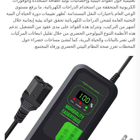
تعليمية حول الفوائد البيئية وإحصائيات توليد الطاقة المتجددة والوفورات
الكربونية المتحققة من استخدام الدراجات الكهربائية، ما يرفع مستوى
الوعي العام باختيارات النقل المستدامة. تُظهر تقييمات دورة الحياة أن البنية
التحتية العامة لشحن الدراجات الكهربائية تحقق عوائد بيئية إيجابية خلال
أشهر من التركيب، وتتزايد هذه الفوائد على مدى عقود من التشغيل. تدعم
هذه الأنظمة التنوع البيولوجي الحضري من خلال تقليل انبعاثات المركبات
التي تضر بالنباتات والحياة البرية، كما تُنشئ مساحات خضراء حول
المحطات تعزز صحة النظام البيئي الحضري ورفاه المجتمع.