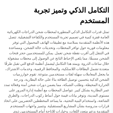
التكامل الذكي وتميز تجربة
المستخدم
تمثل قدرات التكامل الذكي المتطورة لمحطات شحن الدراجات الكهربائية
العامة قفزة كمية في تصميم تجربة المستخدم والكفاءة التشغيلية. تتصل
هذه الأنظمة المتقدمة بسلاسة مع تطبيقات الهاتف المحمول التي توفر
معلومات فورية حول توافر المحطات، وتحديثات حالة الشحن، ومساعدة
في التنقل إلى أقرب نقطة شحن تعمل. يمكن للمستخدمين حجز فتحات
الشحن مسبقًا، مما يلغي الإحباط الناتج عن الوصول إلى محطات مشغولة
خلال ساعات الذروة. ويمتد هذا التكامل ليشمل أنظمة الدفع التي تقبل طرقًا
متعددة تشمل البطاقات اللاسلكية، والمحافظ الرقمية، وخدمات الاشتراك،
ما يجعل المعاملات سهلة لفئات مستخدمين متنوعة. تقوم خوارزميات
الشحن الذكية بتحسين توصيل الطاقة بناءً على حالة البطارية، ودرجة
الحرارة المحيطة، وطلب الشبكة، مما يضمن دورات شحن آمنة وفعالة تمدد
عمر البطارية بشكل كبير. تتواصل المحطات مع أنظمة إدارة المرور على
مستوى المدينة، وتوفر بيانات قيمة حول أنماط ركوب الدراجات، والطرق
الشائعة، واستخدام البنية التحتية، ما يساعد المخططين الحضريين على اتخاذ
قرارات مدروسة بشأن المشاريع المستقبلية. وتتميز واجهات المستخدم
المتقدمة بدعم متعدد اللغات، وخيارات للإتاحة أمام المستخدمين ذوي