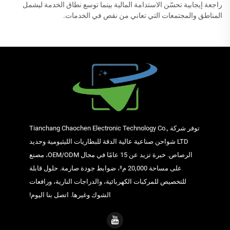
راجعة إيجابية تحسّن الاستدامة المالية بينما توسع نطاق الخدمة ليشمل
المناطق والمجتمعات التي تعاني من نقص في الخدمات.
توفر شركة Tianchang Chaochen Electronic Technology Co.,
LTD شواحن صناعية عالية الدقة للبطاريات الليثيومية وحديد
الرصاص. خبرة تزيد عن 15 عامًا في مجال OEM/ODM، مصنع
على مساحة 20,000 م²، ضوابط جودة صارمة. حلول قابلة
للتخصيص للمركبات الكهربائية، والدراجات النارية، ورافعات
الشوك وغيرها. اتصل بنا اليوم!