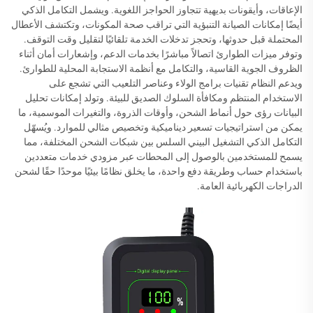
الإعاقات، وأيقونات بديهية تتجاوز الحواجز اللغوية. ويشمل التكامل الذكي
أيضًا إمكانات الصيانة التنبؤية التي تراقب صحة المكونات، وتكتشف الأعطال
المحتملة قبل حدوثها، وتحجز تدخلات الخدمة تلقائيًا لتقليل وقت التوقف.
وتوفر ميزات الطوارئ اتصالاً مباشرًا بخدمات الدعم، وإشعارات أمان أثناء
الظروف الجوية القاسية، والتكامل مع أنظمة الاستجابة المحلية للطوارئ.
ويدعم النظام تقنيات برامج الولاء وعناصر التلعيب التي تشجع على
الاستخدام المنتظم ومكافأة السلوك الصديق للبيئة. وتولد إمكانات تحليل
البيانات رؤى حول أنماط الشحن، وأوقات الذروة، والتغيرات الموسمية، ما
يمكن من استراتيجيات تسعير ديناميكية وتخصيص مثالي للموارد. ويُسهّل
التكامل الذكي التشغيل البيني السلس بين شبكات الشحن المختلفة، مما
يسمح للمستخدمين بالوصول إلى المحطات عبر مزودي خدمات متعددين
باستخدام حساب وطريقة دفع واحدة، ما يخلق نظامًا بيئيًا موحدًا حقًا لشحن
الدراجات الكهربائية العامة.