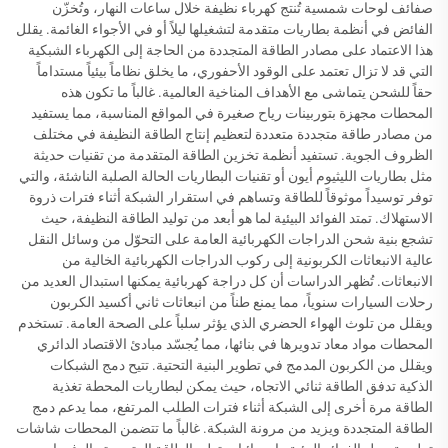
صفائف لوحات شمسية تُنتج كهرباء نظيفة خلال ساعات النهار، وتُخزّن
الفائض في أنظمة بطاريات متقدمة لتشغيلها ليلاً أو في الأجواء الغائمة. يقلل
هذا الاعتماد على مصادر الطاقة المتجددة من الحاجة إلى الكهرباء الشبكية
التي قد لا تزال تعتمد على الوقود الأحفوري، ما يخلق نظاماً بيئياً مستداماً
حقاً للشحن يتماشى مع الأهداف المناخية العالمية. غالباً ما تكون هذه
المحطات مجهزة بتوربينات رياح صغيرة في المواقع المناسبة، مما يستفيد
من مصادر طاقة متجددة متعددة لتعظيم إنتاج الطاقة النظيفة في مختلف
الظروف الجوية. تستفيد أنظمة تخزين الطاقة المتقدمة من تقنيات حديثة
مثل بطاريات الليثيوم أيون أو تقنيات البطاريات الحالة الصلبة الناشئة، والتي
توفر توسيداً موثوقاً للطاقة وتساهم في استقرار الشبكة أثناء فترات ذروة
الاستهلاك. تمتد الفوائد البيئية لما هو أبعد من توليد الطاقة النظيفة، حيث
تشجع بنية شحن الدراجات الكهربائية العامة على التحوّل من وسائل النقل
عالية الانبعاثات الكربونية إلى ركوب الدراجات الكهربائية الخالية من
الانبعاثات. تُظهر الدراسات أن كل دراجة كهربائية يمكنها استبدال العديد من
رحلات السيارات سنوياً، مما يمنع طناً من انبعاثات ثاني أكسيد الكربون
ويقلل من تلوث الهواء الحضري الذي يؤثر سلباً على الصحة العامة. تستخدم
المحطات مواد معاد تدويرها في بنائها، مما يُجسّد مبادئ الاقتصاد الدائري
ويقلل من الكربون المدمج في تطوير البنية التحتية. تتيح دمج الشبكات
الذكية تدفق الطاقة ثنائي الاتجاه، حيث يمكن لبطاريات المحطة تغذية
الطاقة مرة أخرى إلى الشبكة أثناء فترات الطلب المرتفع، مما يدعم دمج
الطاقة المتجددة ويزيد من مرونة الشبكة. غالباً ما تتضمن المحطات شاشات