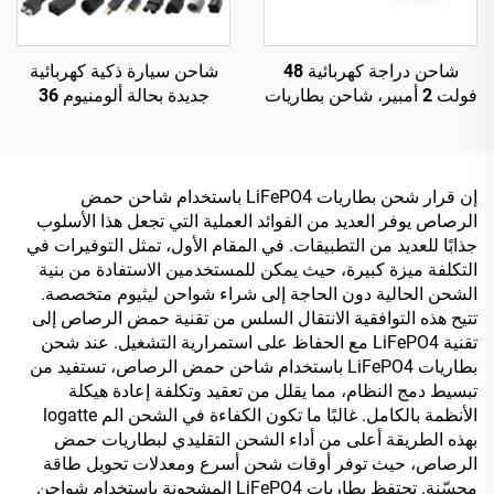
شاحن دراجة كهربائية 48
شاحن سيارة ذكية كهربائية
فولت 2 أمبير، شاحن بطاريات
جديدة بحالة ألومنيوم 36
ليثيوم أيون وLiFePO4
فولت بتقنية شحن بطارية
ورصاصية حمضية 48 فولت
ليثيوم سريعة
تلقائي 2 أمبير 54.6 فولت -
58.8 فولت مع منفذ خرج تيار
إن قرار شحن بطاريات LiFePO4 باستخدام شاحن حمض
مستمر 150 واط
الرصاص يوفر العديد من الفوائد العملية التي تجعل هذا الأسلوب
جذابًا للعديد من التطبيقات. في المقام الأول، تمثل التوفيرات في
التكلفة ميزة كبيرة، حيث يمكن للمستخدمين الاستفادة من بنية
الشحن الحالية دون الحاجة إلى شراء شواحن ليثيوم متخصصة.
تتيح هذه التوافقية الانتقال السلس من تقنية حمض الرصاص إلى
تقنية LiFePO4 مع الحفاظ على استمرارية التشغيل. عند شحن
بطاريات LiFePO4 باستخدام شاحن حمض الرصاص، تستفيد من
تبسيط دمج النظام، مما يقلل من تعقيد وتكلفة إعادة هيكلة
الأنظمة بالكامل. غالبًا ما تكون الكفاءة في الشحن الم logatte
بهذه الطريقة أعلى من أداء الشحن التقليدي لبطاريات حمض
الرصاص، حيث توفر أوقات شحن أسرع ومعدلات تحويل طاقة
محسّنة. تحتفظ بطاريات LiFePO4 المشحونة باستخدام شواحن