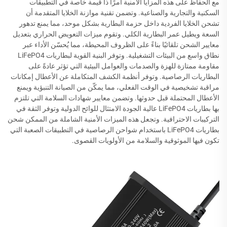
مع الحفاظ على هذه المزايا الأمنية أمرًا ذا قيمة خاصة في التطبيقات
السكنية والتجارية والصناعية. وتضمن تقنية موازنة الخلايا المتقدمة أن
تشحن الخلايا الفردية داخل حزمة البطارية بشكل موحد، مما يمنع تدهور
السعة ويطيل عمر البطارية الكلي. وتقوم ميزات التعويض الحراري بتعديل
معايير الشحن تلقائيًا بناءً على الظروف المحيطة، مما يُحسّن الأداء عبر
نطاق واسع من البيئات التشغيلية. وتوفر البنية القوية لبطاريات LiFePO4
مقاومة ممتازة للهزة والصدمات والعوامل البيئية التي تؤثر عادةً على
البطاريات الرصاصية. وتوفر أنظمة الكشف المتكاملة عن الأعطال إمكانات
مراقبة تشخيصية في الوقت الفعلي، مما يمكّن من الصيانة التنبؤية ويمنع
الأعطال المحتملة قبل حدوثها. وتضمن معايير شهادات السلامة التي تلتزم
بها بطاريات LiFePO4 عالية الجودة الامتثال للوائح الدولية وتوفر الثقة في
التركيبات الاحترافية. وتجعل هذه الميزات الأمنية الشاملة من الممكن شحن
بطاريات LiFePO4 باستخدام شواحن الرصاصية في التطبيقات الصعبة التي
تكون فيها الموثوقية والسلامة من الأولويات القصوى.