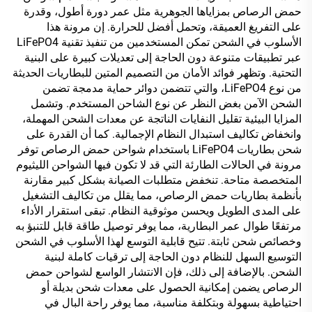
حمض الرصاص بمزاياها الجوهرية مثل عمر دورة أطول، وقدرة
على التفريغ العميقة، وتحمل أفضل للحرارة. إن مرونة هذا
الأسلوب في الشحن تمكن المستخدمين من تنفيذ تقنية LiFePO4
عبر تطبيقات متنوعة دون الحاجة إلى تعديلات كبيرة على البنية
التحتية. وتظهر فوائد الأمان من التصميم المتين للبطاريات الحديثة
من نوع LiFePO4، والتي تتضمن دوائر حماية مدمجة تضمن
الشحن الآمن بغض النظر عن نوع الشاحن المستخدم. وتشمل
المزايا البيئية تقليل النفايات الناتجة عن معدات الشحن المهملة،
وانخفاض تكاليف استبدال النظام الإجمالية. كما أن القدرة على
شحن بطاريات LiFePO4 باستخدام شواحن حمض الرصاص توفر
مرونة في الحالات الطارئة التي قد لا تكون فيها الشواحن الليثيوم
المتخصصة متاحة. تنخفض متطلبات الصيانة بشكل كبير مقارنة
بأنظمة بطاريات حمض الرصاص، مما يقلل من تكاليف التشغيل
على المدى الطويل ويحسن موثوقية النظام. تبقى استقرار الأداء
مرتفعًا طوال عمر البطارية، مما يوفر توصيل طاقة قابل للتنبؤ به
وخصائص شحن ثابتة. تتيح قابلية التوسع لهذا الأسلوب في الشحن
التوسيع السهل للنظام دون الحاجة إلى ترقيات كاملة لبنية
الشحن. بالإضافة إلى ذلك، فإن الانتشار الواسع لشواحن حمض
الرصاص يضمن إمكانية الحصول على معدات شحن بديلة أو
احتياطية بسهولة وبتكلفة مناسبة، مما يوفر راحة البال في