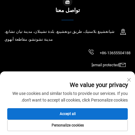
تواصل معنا
شيانغشينغ بلاستيك، طريق دونغشينغ، بلدة تشينلان، مدينة تيان تشانغ،
مدينة تشوتشو، مقاطعة آنهوي
+86-13655504188
[email protected]
We value your privacy
حقوق الطبع والنشر © 2025 تيان تشانغ تشاوتشين للتكنولوجيا الإلكترونية المحدودة.
We use cookies and similar tools to provide our services. If you
جميع الحقوق محفوظة.
سياسة الخصوصية
don't want to accept all cookies, click Personalize cookies.
Accept all
Personalize cookies
الصفحة الرئيسية
المنتجات
البريد الإلكتروني
الهاتف