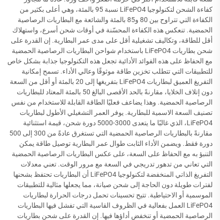
كفاءة الشحن لتكنولوجيا LiFePO4 نسبة 95 بالمئة، وهي أعلى بكثير من
الكفاءة التي تتراوح بين 80 و85 بالمئة والشائعة مع البطاريات الرصاصية
الحمضية. تنعكس هذه الكفاءة المحسّنة في أوقات شحن أسرع، واستهلاك
أقل للطاقة، وتكاليف تشغيلية أقل على مدى عمر البطارية. إن القدرة على
شحن بطاريات LiFePO4 باستخدام شواحن البطاريات الرصاصية الحمضية
مع الحفاظ على هذه الفوائد الأدائية تجعل هذه التكنولوجيا جذابة بشكل خاص
للتطبيقات التي تتطلب تخزين طاقة موثوقًا وعالي الأداء. تسمح إمكانية
التفريغ العميق لبطاريات LiFePO4 بتفريغها إلى 20 بالمئة أو أقل من السعة
دون إتلاف الخلايا، مقارنةً بالحد الأقصى البالغ 50 بالمئة المعتاد للبطاريات
الرصاصية الحمضية. وهذا يضاعف فعليًا الطاقة القابلة للاستخدام من نفس
تصنيف السعة الاسمية للبطارية. يوفر العمر التشغيلي الأطول لبطاريات
LiFePO4، الذي غالبًا ما يتعدى 3000-5000 دورة شحن، قيمة استثنائية
مقارنةً بالبطاريات الرصاصية الحمضية التي تستغرق عادةً من 300 إلى 500
دورة فقط. ويضمن الأداء الثابت طوال عمر البطارية توصيل طاقة يمكن
التنبؤ به مع الحفاظ على السعة، على عكس البطاريات الرصاصية الحمضية
التي تعاني من تدهور تدريجي في السعة مع مرور الوقت. تعني معدلات
التفريغ الذاتي المنخفضة لتكنولوجيا LiFePO4 أن البطاريات تحتفظ بشحنها
لفترات طويلة دون الحاجة إلى شحن صيانة، مما يجعلها مثالية للتطبيقات
الموسمية أو الاحتياطية. تتيح تحسينات تحمل درجات الحرارة لبطاريات
LiFePO4 العمل بفعالية في الظروف القاسية التي تفشل فيها البطاريات
الرصاصية الحمضية أو تنخفض أداؤها فيها. إن القدرة على شحن بطاريات