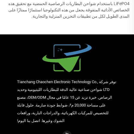
LiFePO4 باستخدام شواحن البطاريات الرصاصية الحمضية مع تحقيق هذه
الخصائص الأدائية المتفوقة يجعل من هذه التكنولوجيا استثمارًا ممتازًا على
المدى الطويل لكل من تطبيقات التخزين المنزلية والتجارية.
توفر شركة Tianchang Chaochen Electronic Technology Co.,
LTD شواحن صناعية عالية الدقة للبطاريات الليثيومية وحديد
الرصاص. خبرة تزيد عن 15 عامًا في مجال OEM/ODM، مصنع
على مساحة 20,000 م²، ضوابط جودة صارمة. حلول قابلة
للتخصيص للمركبات الكهربائية، والدراجات النارية، ورافعات
الشوك وغيرها. اتصل بنا اليوم!