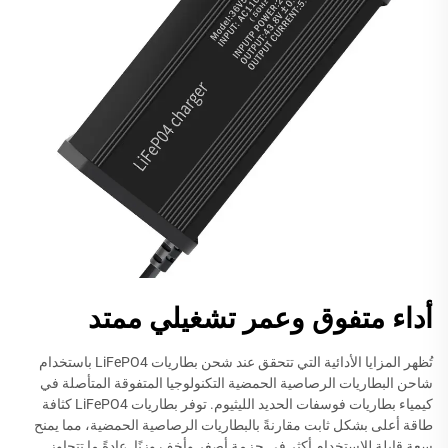
أداء متفوق وعمر تشغيلي ممتد
تُظهر المزايا الأدائية التي تتحقق عند شحن بطاريات LiFePO4 باستخدام
شاحن البطاريات الرصاصية الحمضية التكنولوجيا المتفوقة المتأصلة في
كيمياء بطاريات فوسفات الحديد الليثيوم. توفر بطاريات LiFePO4 كثافة
طاقة أعلى بشكل ثابت مقارنةً بالبطاريات الرصاصية الحمضية، مما يمنح
سعة قابلة للاستخدام أكثر في حزمة أصغر وأخف وزنًا. عادةً ما تتجاوز