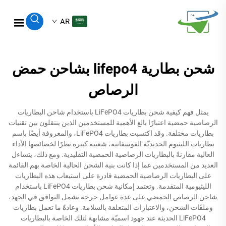
AR
شحن بطارية lifepo4 بشاحن حمض
الرصاص
يمثل فهم كيفية شحن بطاريات LiFePO4 باستخدام شاحن البطاريات
الرصاصية حمضية اعتبارًا بالغ الأهمية للمستخدمين الذين ينتقلون بين تقنيات
بطاريات مختلفة. وقد اكتسبت بطاريات LiFePO4، والمعروفة أيضًا باسم
بطاريات الليثيوم الحديديّة الفوسفاتية، شعبية كبيرة نظرًا لخصائصها الأداء
العالية مقارنةً بالبطاريات الرصاصية الحمضية التقليدية. ومع ذلك، يتساءل
العديد من المستخدمين عما إذا كانت بنية الشحن الحالية الخاصة بهم القائمة
على البطاريات الرصاصية الحمضية قادرة على استيعاب هذه البطاريات
الليثيومية المتقدمة. وتعتمد إمكانية شحن بطاريات LiFePO4 باستخدام
شاحن الرصاص الحمضي على عدة عوامل حرجة تشمل التوافق في الجهد،
وملفّات الشحن، والاعتبارات المتعلقة بالسلامة. وعادةً ما تعمل بطاريات
LiFePO4 الحديثة عند جهود اسميّة مشابهة لتلك الخاصة بالبطاريات