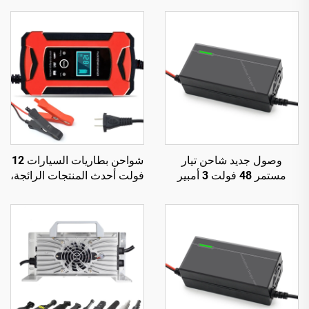
وصول جديد شاحن تيار
شواحن بطاريات السيارات 12
مستمر 48 فولت 3 أمبير
فولت أحدث المنتجات الرائجة،
للدراجات النارية الكهربائية،
شاحن بطارية 12 فولت 6
قدرة خرج 150 واط، بطارية
أمبير أوتوماتيكي ذكي،
دراجة كهربائية 54.6 فولت
منتجات دروبشيبينغ
58.4 فولت، للبطارية
الليثيومية 48 فولت