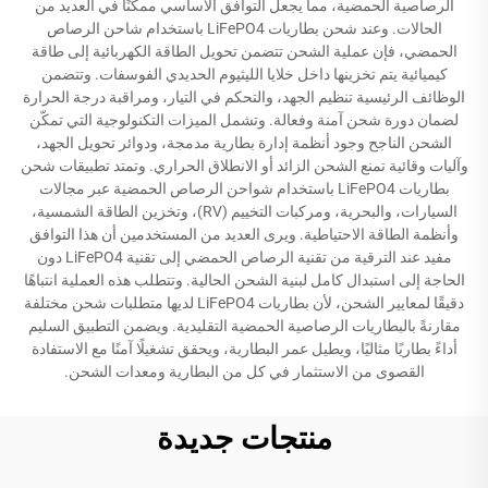
الرصاصية الحمضية، مما يجعل التوافق الأساسي ممكنًا في العديد من
الحالات. وعند شحن بطاريات LiFePO4 باستخدام شاحن الرصاص
الحمضي، فإن عملية الشحن تتضمن تحويل الطاقة الكهربائية إلى طاقة
كيميائية يتم تخزينها داخل خلايا الليثيوم الحديدي الفوسفات. وتتضمن
الوظائف الرئيسية تنظيم الجهد، والتحكم في التيار، ومراقبة درجة الحرارة
لضمان دورة شحن آمنة وفعالة. وتشمل الميزات التكنولوجية التي تمكّن
الشحن الناجح وجود أنظمة إدارة بطارية مدمجة، ودوائر تحويل الجهد،
وآليات وقائية تمنع الشحن الزائد أو الانطلاق الحراري. وتمتد تطبيقات شحن
بطاريات LiFePO4 باستخدام شواحن الرصاص الحمضية عبر مجالات
السيارات، والبحرية، ومركبات التخييم (RV)، وتخزين الطاقة الشمسية،
وأنظمة الطاقة الاحتياطية. ويرى العديد من المستخدمين أن هذا التوافق
مفيد عند الترقية من تقنية الرصاص الحمضي إلى تقنية LiFePO4 دون
الحاجة إلى استبدال كامل لبنية الشحن الحالية. وتتطلب هذه العملية انتباهًا
دقيقًا لمعايير الشحن، لأن بطاريات LiFePO4 لديها متطلبات شحن مختلفة
مقارنةً بالبطاريات الرصاصية الحمضية التقليدية. ويضمن التطبيق السليم
أداءً بطاريًا مثاليًا، ويطيل عمر البطارية، ويحقق تشغيلًا آمنًا مع الاستفادة
القصوى من الاستثمار في كل من البطارية ومعدات الشحن.
منتجات جديدة