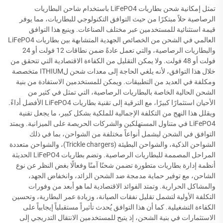
تمثل إمكانية شحن بطاريات LiFePO4 باستخدام شاحن البطاريات
الرصاصية حلاً مبتكرًا من حيث التوافق التكنولوجي للبطاريات، مما يوفر
قيمة استثنائية للمستخدمين عبر مختلف الصناعات. وينبع هذا التوافق
العالمي في الشحن من الخصائص الجهدية المتشابهة بين بطاريات LiFePO4
والبطاريات الرصاصية، والتي تعمل عادةً ضمن نطاقات 12 فولت أو 24
فولت أو 48 فولت. ولا يمكن التقليل من الكفاءة الاقتصادية التي تتحقق من
خلال هذا التوافق، لأنه يلغي الحاجة إلى معدات شحن لITHIUM متخصصة
ومكلفة في العديد من التطبيقات. ويمكن للمستخدمين الاستفادة من بنية
الشحن الحالية الخاصة بالبطاريات الرصاصية، التي تمثل في كثير من
الأحيان استثمارًا كبيرًا، مع الترقية إلى تقنية بطاريات LiFePO4 الأفضل أداءً.
ويقلل هذا النهج من التكلفة الإجمالية للملكية بشكل كبير، ما يجعل تقنية
LiFePO4 في متناول المستهلكين والشركات الحريصة على الميزانية. ويمتد
التوافق في الشحن ليشمل أنواعاً مختلفة من الشواحن، بما في ذلك
الشواحن الذكية، والشواحن البطيئة (Trickle chargers)، والشواحن متعددة
المراحل المصممة للبطاريات الرصاصية. وتضم بطاريات LiFePO4 الحديثة
أنظمة إدارة بطاريات متطورة تضمن شحنًا آمنًا وفعالًا بغض النظر عن نوع
الشاحن، مع توفير حماية مدمجة ضد الشحن الزائد، وانخفاض الجهد،
والمشاكل الحرارية. وتمتد الفوائد الاقتصادية لما هو أبعد من وفورات
التكلفة الأولية لتشمل تقليل نفقات الصيانة، وزيادة عمر البطارية، وتحسين
الكفاءة التشغيلية. كما أن هذا التوافق يُحدث تأثيراً مستقبلياً إيجابياً على
الاستثمارات في بنية الشحن، إذ يتيح للمستخدمين الانتقال التدريجي إلى