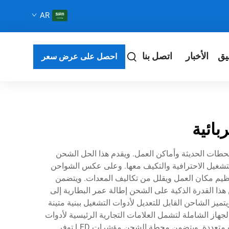
AR
يق
الأخبار
اتصل بنا
احصل على عرض سعر
بائية
للمحطات الحديثة وأماكن العمل. ويقدم هذا الحل الشحن
 التشغيل الاحترافية والتكيف معها. وعلى عكس الشواحن
تنظيم مكان العمل ويقلل من تكاليف المعدات. ويتضمن
ذا القدرة الذكية على الشحن إطالة عمر البطارية إلى
يز الشاحن القابل للتعديل لأدوات التشغيل ببنية متينة
جهاز الشاملة لتشمل العلامات التجارية الرئيسية لأدوات
التشغيل ومنصات البطاريات، مما يجعله استثماراً ضرورياً للبناة والمهندسين وهواة الأعمال اليدوية الذين يعملون بنظم أدوات متعددة. ويتضمن محطة الشحن مؤشرات LED توفر