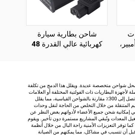
ات
شاحن بطارية سيارة
ائية 48 فولت 5 أمبير،
كهربائية عالي القدرة 48
حن ذكي كهربائي ABS،
فولت 15 أمبير بحالة
 شاحن Lifepo4
ألومنيوم، شاحن بطارية
راجة الكهربائية، 54.6
ليثيوم ذكي جديد قابل
لت، 58.8 فولت، 58.4
للتعديل مع مدخل 220
ات محل شواحن متخصصة عديدة. ويقلل هذا الدمج من تكلفة
 لأجهزة البطاريات ذات الفولتية المختلفة أو العلامات
فولت
التجارية المختلفة، ما يؤدي إلى توفير فوري يتراكم بمرور الوقت. تمتد خوارزميات الشحن الذكية في الجهاز عمر البطارية بنسبة تصل إلى 300٪ مقارنة بالشواحن القياسية، مما يقلل
تهم المتنقلة من خلال التخلص من الحاجة لنقل وحدات
 إمكانية شحن جميع الأعضاء لأدواتهم بغض النظر عن
غيل المعدات وتُبقي المشاريع مستمرة دون تأخير. ويقوم
ا توفر التعزيزات الأمنية راحة البال من خلال أنظمة
بل أن تتسبب في مشاكل، مما يمكنهم من الصيانة