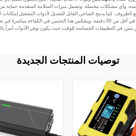
اء منه، وأي مشكلات محتملة. وتشمل ميزات السلامة المتقدمة حماية من
ع الظروف. كما يدمج الشاحن القابل للتعديل لأدوات التشغيل إمكانات
التوقف، مع وصول بعض البطاريات إلى 80٪ من سعتها في أقل من 30 دقيقة. وينعكس هذا الت
در بثمن في التطبيقات الحساسة للوقت حيث يكون توفر الأدوات أمراً بالغ
توصيات المنتجات الجديدة