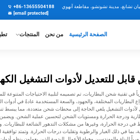
يان تشانغ، مدينة تشوتشو، مقاطعة آنهوي
+86-13655504188
[email protected]
الصفحة الرئيسية
من نحن
المنتجات
تطب
ابل للتعديل لأدوات التشغيل الكهر
رياً في تقنية شحن البطاريات، تم تصميمه لتلبية الاحتياجات المتنوعة 
واع البطاريات المختلفة، والجهود، والسعة المستخدمة عادةً في أدوات
عديل لأدوات التشغيل يلغي الحاجة إلى محطات شحن متعددة، مما يبسط 
لبطارية ودرجة الحرارة ومستويات الشحن لتحسين عملية الشحن. ويضمن ه
 في درجة الحرارة، وغيرها من مشكلات التدهور الشائعة للبطاريات. ويتم
ما في ذلك الغبار والرطوبة وتقلبات درجات الحرارة. وتمتد توافقية ال