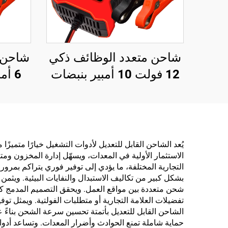
شاحن متعدد الوظائف ذكي
12 فولت 10 أمبير بنبضات
6 أم
إصلاح ومصباح مدمج
للبطاريات الرصاصية
مادة ا
الحمضية
قابل
الولا
يُعد الشاحن القابل للتعديل لأدوات التشغيل خيارًا متمي
الاستثمار الأولية في المعدات، ويسهّل إدارة المخزون ومت
المتح
ببط
بشكل كبير من تكاليف الاستبدال والنفايات البيئية. ويثم
شحن متعددة بين مواقع العمل. ويحقق التصميم المدمج ك
تفضيلات العلامة التجارية أو متطلبات الفولتية. ويمثل ت
الشاحن القابل للتعديل بأتمتة تحسين سرعة الشحن بناءً 
حماية شاملة تمنع الحوادث وأضرار المعدات. وتساعد أد