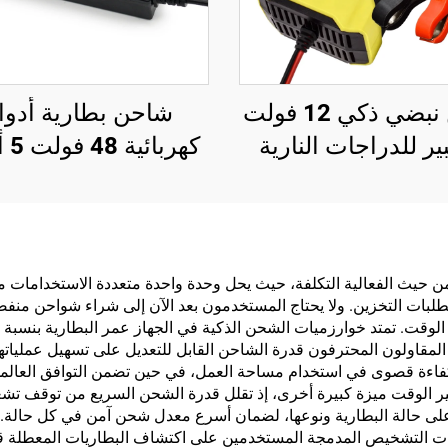
شاحن نبضي ذكي 12 فولت
شاحن بطارية أدو
بير للدراجات النارية
كهرب
والسكوتر، بشاشة LED من
شا
لبولي كربونات، إخراج
14S 16S،
 للتخصيص لأوروبا/
للد
يات المتحدة/المملكة
فو
زًا من حيث الفعالية التكلفة، حيث يحل وحدة واحدة متعددة الاستخدام
طلبات التخزين. ولا يحتاج المستخدمون بعد الآن إلى شراء شواحن منفصلة
دة، إصلاح للسيارات
فولت
اريات LifePO4
ن المقاولون المحترفون قدرة الشاحن القابل للتعديل على تسهيل عمليا
فاءة قصوى في استخدام مساحة العمل، في حين تضمن التوافق العالمي
وفير الوقت ميزة كبيرة أخرى، إذ تقلل قدرة الشحن السريع من توقف تش
على حالة البطارية ونوعها، لضمان أسرع معدل شحن آمن في كل حالة. كم
وات التشخيص المدمجة المستخدمين على اكتشاف البطاريات المعطلة ق