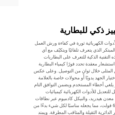
يز ذكي للبطارية
أدوات الكهربائية ثورة في كفاءة ورش العمل
مبتكر الذي يتعرف تلقائيًا ويتكيّف مع أي
ه التقنية الذكية للتعرف على البطاريات
تشعار معقدة تحدد فورًا كيمياء البطارية
 المثلى خلال ثوانٍ من التوصيل. وعلى عكس
تيار الجهد يدويًا أو محولات خاصة بالعلامة
كر يلغي أخطاء المستخدم ويضمن التوافق التام
للتعديل للأدوات الكهربائية كيميائيات
ل معدن هيدريد، والنيكل كادميوم عبر نطاقات
جهد تتراوح من 7.2 فولت إلى 60 فولت، مما يجعله مناسبًا لكل شيء بدءًا من
الدائرية الثقيلة والمثاقب المطرقة. ويمتد