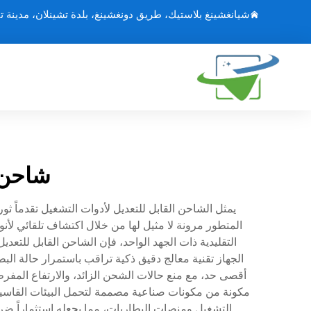
شيانغشينغ بلاستيك، طريق دونغشينغ، بلدة تشينلان، مدينة ت
شاحن ق
يمثل الشاحن القابل للتعديل لأدوات التشغيل تقدماً ثو
المتطور مرونة لا مثيل لها من خلال اكتشاف تلقائي لأن
التقليدية ذات الجهد الواحد، فإن الشاحن القابل للت
الجهاز تقنية معالج دقيق ذكية تراقب باستمرار حالة ا
أقصى حد، مع منع حالات الشحن الزائد، والارتفاع المفرط
مكونة من مكونات صناعية مصممة لتحمل البيئات القاسية، ب