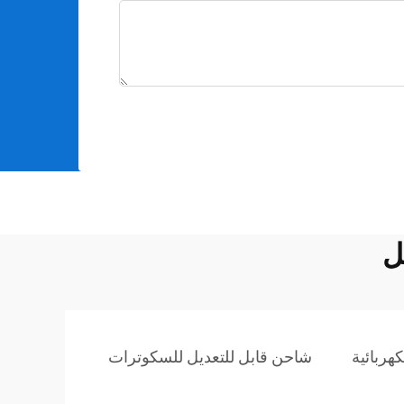
ل
هربائية
شاحن قابل للتعديل للسكوترات