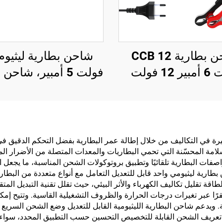
شاحن بطارية CCB 12
فولت 6 أمبير 12 فولت
فولت 5 أمبير، شاحن
يارات والدراجات
ثلاثي الليثيوم وفوس
نارية، شحن متعدد
الحديد 
جهزة، إكسسوارات
فولت 87.6 فولت
رات عابرة للحدود
كهربائية
بيرة في التكاليف من خلال إطالة عمر البطارية بفضل التحكم الدقيق في
لامة المحسّنة التي تحمي البطاريات والمعدات المتصلة من الأضرار ال
فات البطارية تلقائيًا وتطبيق بروتوكولات الشحن المناسبة، ما يجعل
ارية ليثيومي واحد قابل للتعديل التعامل مع أنواع متعددة من البطار
اقة تقليل تكاليف الكهرباء والأثر البيئي، حيث تقلل تقنية التبديل الم
ستقرًا عبر تغيرات درجات الحرارة والظروف التشغيلية القاسية. وتتيح إمك
. ويدعم شاحن البطارية الليثيومية القابل للتعديل وضع الشحن السري
ات تعريف الشحن القابلة للتخصيص التحسين حسب التطبيق المحدد، سواء