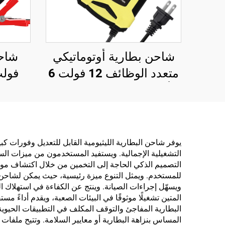
شاحن بطارية أوتوماتيكي
متعدد الوظائف 12 فولت 6
أمبير لإصلاح البطاريات،
للس
Cargador De Bateria De
ال
للسيارة والدراجة النارية
الأ
والسكوتر، مع شاشة LCD
سيا
يوفر شاحن البطارية الليثيومية القابل للتعديل وفورات ك
التشغيلية الإجمالية. ويستفيد المستخدمون من ميزات الس
وحماية OTP، كهربائي
التصميم الذكي الحاجة إلى التخمين من خلال اكتشاف مواص
للمستخدم. ويمثل التنوع ميزة رئيسية، حيث يمكن لشاحن بط
ويسهّل إجراءات الصيانة. وينتج عن الكفاءة في استهلاك الط
المتين تشغيلًا موثوقًا في البيئات الصعبة، ويقدم أداءً م
البطارية المفاجئ والتوقف المكلف في التطبيقات الحيوية
المساس بنزاهة البطارية أو معايير السلامة. وتتيح ملف