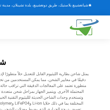
شيانغشينغ بلاستيك، طريق دونغشينغ، بلدة تشينلان، مدينة ت
شا
يمثل شاحن بطارية الليثيوم القابل للتعديل حلاً متطورًا ل
دقيقًا في معايير الشحن، مما يمكن المستخدمين من تخصي
متطورة تعتمد على المعالجات الدقيقة التي تراقب حالة
المحتملة الأخرى. ويتميز الجهاز بمراحل شحن متعددة تش
وتستخدم وحدات الشاحن الحديثة للليثيوم التقنية الخبي
تعويض درجة الحرارة، الذي يضبط معدلات الشحن بناء