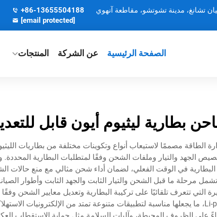
يان تشانغ، مدينة تشوتشو، مقاطعة آنهوي
+86-13655504188
[email protected]
الصفحة الرئيسية
عن الشركة
المنتجات
حن بطارية ليثيوم أيون قابل للتعدي
إدارة الطاقة مصممًا لاستيعاب أنواع وتكوينات مختلفة من بطاريات الليثي
ص الجهد والتيار وملفات الشحن وفقًا لمتطلبات البطارية المحددة. وي
 البطارية في الوقت الفعلي، لضمان أداء شحن مثالي مع منع حالات الش
مل مرحلة ما قبل الشحن والتيار الثابت والجهد الثابت وأطوار الصيانة، 
رة التي تتعرف تلقائيًا على تركيبة البطارية وتعديل معايير الشحن وفقً
المختلفة بما في ذلك خلايا Li-ion وLiFePO4 وLi-polymer، ما يجعلها مناسبة لتطبيقات متنوعة تمتد 
ً على الظروف المحيطة، وآليات السلامة مثل حماية الاستقطاب العكس