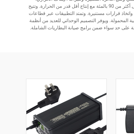
ويستخدم شاحن بطارية الليثيوم القابل للتعديل تقنية مصدر طاقة محوّلة لتحقيق كفاءة أعلى، حيث يصل معدل التحويل عادةً إلى أكثر من 90 بالمئة مع إنتاج أقل قدر من الحرارة. وتتيح
 واتخاذ قرارات مستنيرة. وتمتد التطبيقات عبر قطاعات
ة للاتصالات والأجهزة الإلكترونية المحمولة. ويوفر التصميم الوحداتي للعديد من أنظمة
ككة على حد سواء ضمن برامج صيانة البطاريات الشاملة.