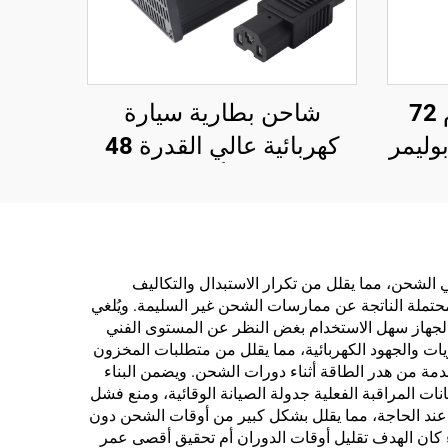
شاحن بطارية ليثيوم 72
شاحن بطارية سيارة
 بوليمر
كهربائية عالي القدرة 48
فات
فولت 15 أمبير بحالة
84 فولت 88.2
ألومنيوم، شاحن بطارية
 لدراجة
ليثيوم ذكي جديد قابل
للتعديل مع مدخل 220
 الشحن، مما يقلل من تكرار الاستبدال والتكاليف
محتملة الناتجة عن ممارسات الشحن غير السليمة. ويُلغي
فولت
 الجهاز سهل الاستخدام بغض النظر عن المستوى الفني
يات والجهود الكهربائية، مما يقلل من متطلبات المخزون
تقدمة من هدر الطاقة أثناء دورات الشحن. ويضمن البناء
انات المراقبة الفعلية جدولة الصيانة الوقائية، ومنع فشل
ع عند الحاجة، مما يقلل بشكل كبير من أوقات الشحن دون
 كان الهدف تقليل أوقات الدوران أم تحقيق أقصى عمر