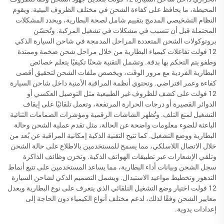
المحيطة، ما يحافظ على كفاءة الشحن في مختلف الظروف البيئية. ويقوم
النظام التشخيصي المدمج بتقييم شامل لصحة البطارية، ويحدد المشكلات
المحتملة قبل أن تتسبب في مشكلات في تشغيل المركبة. وتُحسّن
بروتوكولات الشحن المتعددة المراحل المدمجة في شاحن السيارة الذكي
12 فولت تفاعلات كيمياء البطارية من خلال مراحل شحن ضخمة وممتدة
وطفو يتم التحكم بها بدقة. وتشمل التقنية شحنًا تكيفيًا يتعلم خصائص
البطارية الفردية مع مرور الوقت، ويخصص ملفات الشحن لتحقيق أقصى
كفاءة وعمر افتراضي. وتحتوي أنظمة المراقبة الأمنية داخل شاحن السيارة
12 فولت على كشف للظروف غير الطبيعية مثل التوصيل العكسي أو
الدوائر القصيرة أو درجات الحرارة المرتفعة، وتعمل تلقائيًا على إيقاف
التشغيل لمنع التلف. وتُظهر الشاشات الرقمية ومؤشرات الصمامات الثنائية
الباعثة للضوء معلومات واضحة عن الحالة، مثل تقدم عملية الشحن وحالة
البطارية ووضع التشغيل. كما تتيح التقنية الذكية إمكانية المراقبة عن بُعد من
خلال الاتصال اللاسلكي، مما يسمح للمستخدمين بالاطلاع على حالة الشحن
وتلقي الإشعارات عبر تطبيقات الهواتف الذكية. وتخزن وظائف الذاكرة
سجل الشحن وبيانات أداء البطارية، مما يساعد المستخدمين على تتبع أنماط
التدهور وتخطيط مواعيد الاستبدال. ويشمل التصميم الذكي لشاحن السيارة
12 فولت اختيار وضع التشغيل التلقائي الذي يتعرف على نوع البطارية ويعدل
معايير الشحن وفقًا لذلك، لدعم مختلف أنواع الكيمياء دون الحاجة إلى
إعدادات يدوية.