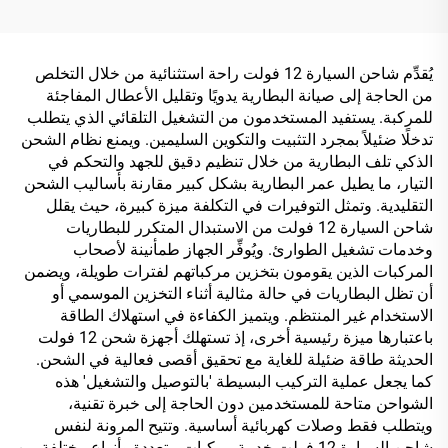
كهربائي ABS، 14S 16S،
للجولف 48 فولت 72 فولت
شاحن Lifepo4 للدراجة
بحالة ألومنيوم بشحن سريع
الكهربائية، 54.6 فولت، 58.8
للسيارات والدراجات النارية
فولت، 58.4 فولت
الكهربائية
يُقدِّم شاحن السيارة 12 فولت راحة استثنائية من خلال التخلص
من الحاجة إلى صيانة البطارية يدويًا وتقليل الأعطال المفاجئة
للمركبة. يستفيد المستخدمون من التشغيل التلقائي الذي يتطلب
تدخلًا ضئيلاً بمجرد التثبيت والتكوين السليمين. ويمنع نظام الشحن
الذكي تلف البطارية من خلال تنظيم دقيق للجهد والتحكم في
التيار، ما يطيل عمر البطارية بشكل كبير مقارنة بأساليب الشحن
التقليدية. وتمثل التوفيرات في التكلفة ميزة كبيرة، حيث يقلل
شاحن السيارة 12 فولت من الاستبدال المتكرر للبطاريات
وخدمات تشغيل الطوارئ. ويُوفِّر الجهاز طمأنينة لأصحاب
المركبات الذين يقومون بتخزين مركباتهم لفترات طويلة، ويضمن
أن تظل البطاريات في حالة مثالية أثناء التخزين الموسمي أو
الاستخدام غير المنتظم. ويتميز الكفاءة في استهلاك الطاقة
باعتبارها ميزة رئيسية أخرى، إذ تستهلك أجهزة شحن 12 فولت
الحديثة طاقة ضئيلة للغاية مع تحقيق أقصى فعالية في الشحن.
كما يجعل عملية التركيب البسيطة 'بالتوصيل والتشغيل' هذه
الشواحن متاحة للمستخدمين دون الحاجة إلى خبرة تقنية،
ويتطلب فقط وصلات كهربائية أساسية. وتتيح المرونة لنفس
شاحن السيارة 12 فولت خدمة مركبات متعددة وأنواع مختلفة من