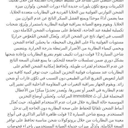
الشحن النبضي التي تساعد في تنشيط البطاريات القديمة من خلال تفكيك
الكبريتات ومنع تكوّن بلورات جديدة أثناء دورات الشحن. وتُوازن ميزة
الشحن التوازني الفولتية بين الخلايا الفردية في البطاريات متعددة الخلايا،
مما يضمن أداءً موحدًا ويمنع الفشل المبكر الناتج عن عدم التوازن بين
الخلايا. ويقوم وضع الصيانة بمراقبة فولتية البطارية باستمرار ويُزوّد شحنات
تكميلية لطيفة عند الحاجة، للحفاظ على مستويات الشحن الكاملة دون
التسبب في إجهاد ناتج عن الشحن الزائد. ويُعدّل الشحن المُعوّض حراريًا
مستويات الفولتية بناءً على الظروف المحيطة، ما يحسّن كفاءة الشحن
ويحمي كيمياء البطارية من الأضرار المرتبطة بدرجة الحرارة. ويتضمن
شاحن السيارة 12 فولت دورات تكييف تقوم بتفريغ البطاريات وإعادة شحنها
بشكل دوري ضمن تسلسلات خاضعة للتحكم، ما يمنع فقدان السعة الناتج
عن عدم الاستخدام لفترات طويلة. وتُحافظ إمكانية الشحن العائم على
البطاريات عند مستويات فولتية التخزين المثلى، حيث توفر كمية كافية من
التيار لتعويض التفريغ الذاتي الطبيعي دون التسبب في تكوّن غازات أو شحن
زائد. ويقوم الجهاز بمراقبة التغيرات في المقاومة الداخلية التي تشير إلى
تقدم البطارية في العمر أو تضررها، ويُصدر تحذيرًا مبكرًا من الأعطال
المحتملة قبل أن تُ immobilize المركبات. وتُحسّن أوضاع التخزين
الموسمية حالة البطارية خلال فترات عدم الاستخدام الطويلة، حيث تُعدّل
أنماط الشحن تلقائيًا للحفاظ على صحة البطارية دون الحاجة إلى تدخل
المستخدم. ويمنع شاحن السيارة 12 فولت ظاهرة التأثير الذاكري في أنواع
معينة من البطاريات من خلال بروتوكولات شحن مناسبة تحافظ على توافر
السعة الكاملة. وتُذكّر ميزات جدولة الصيانة المستخدمين بإجراء فحوصات