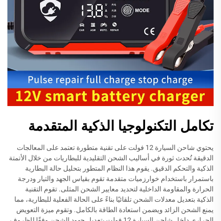
تكامل التكنولوجيا الذكية المتقدمة
يحتوي شاحن السيارة 12 فولت على تقنية متطورة تعتمد على المعالجات
الدقيقة تُحدث ثورة في أساليب الشحن التقليدية للبطاريات من خلال الأتمتة
الذكية والتحكم الدقيق. يقوم هذا النظام المتطور بتحليل حالة البطارية
باستمرار باستخدام خوارزميات متقدمة تقوم بقياس الجهد والتيار ودرجة
الحرارة والمقاومة الداخلية لتحديد معايير الشحن المثلى. تقوم التقنية
الذكية بتعديل معدلات الشحن تلقائيًا بناءً على الحالة الفعلية للبطارية، مما
يمنع الشحن الزائد ويضمن استعادة الطاقة بالكامل. وتقوم ميزة التعويض
الحراري داخل شاحن السيارة 12 فولت بتعديل جهود الشحن وفقًا للظروف