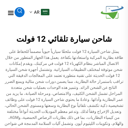
AR
شاحن سيارة تلقائي 12 فولت
يمثل شاحن السيارة 12 فولت ملحقًا سيارياً حيوياً مصمماً للحفاظ على
طاقة بطارية المركبة واستعادتها بكفاءة. يعمل هذا الجهاز المتطور من خلال
الاتصال المباشر بنظام الكهرباء 12 فولت في مركبتك، ويقدم إمكانات
شحن موثوقة لمختلف التطبيقات السياراتية. وتشتمل أجهزة شحن السيارة
12 فولت الحديثة على تقنية متطورة تعتمد على المعالجات الدقيقة التي
تراقب باستمرار حالة البطارية، مما يضمن دورات شحن مثالية ويمنع الضرر
الناتج عن الشحن الزائد. وتتميز هذه الوحدات بعمليات شحن متعددة
المراحل تشمل الشحن الكثيف، والامتصاص، ومرحلة الصيانة، ما يزيد من
عمر البطارية وأدائها. وعادةً ما يحتوي شاحن السيارة 12 فولت على وظائف
تشخيصية ذكية تكتشف تلقائياً نوع البطارية وسعتها ومستوى الشحن الحالي،
وتعديل الإخراج وفقاً لذلك. وتدعم معظم الموديلات الحديثة أنواعاً مختلفة
من كيمياء البطاريات، بما في ذلك بطاريات الرصاص الحمضية، وAGM،
والهلام، وتكوينات الليثيوم أيون. وتشمل آليات السلامة المدمجة في شواحن