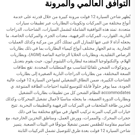
التوافق العالمي والمرونة
يُظهر شاحن السيارة 12 فولت مرونة كبيرة من خلال قدرته على خدمة
أنواع مختلفة من المركبات وتكوينات البطاريات عبر تطبيقات سيارات
متعددة. تمتد هذه التوافقية الشاملة لتشمل السيارات، الشاحنات، الدراجات
النارية، القوارب، المركبات الترفيهية، معدات الجزء، والمركبات الخاصة، ما
يجعله أداة لا غنى عنها للمنازل التي تمتلك أكثر من مركبة وكذلك العمليات
التجارية. يدعم الجهاز مختلف أنواع كيمياء البطاريات بما في ذلك بطاريات
الرصاص التقليدية، وبطاريات الخلايا الزجاجية الماصة (AGM)، وبطاريات
الهلام، والتكنولوجيا المتقدمة لبطاريات الليثيوم أيون، حيث يقوم بتعديل
بروتوكولات الشحن تلقائيًا لتتناسب مع المتطلبات المحددة. تقع نطاقات
السعة المختلفة، من بطاريات الدراجات النارية الصغيرة إلى بطاريات
الشاحنات الكبيرة، ضمن النطاق التشغيلي لشواحن السيارة 12 فولت عالية
الجودة، مما يوفر حلولاً قابلة للتوسيع لتلبية احتياجات الطاقة المتنوعة. ي
accommodates النظام الشحن كل من تطبيقات بطاريات التشغيل
وبطاريات الدورة العميقة، ما يجعله مناسبًا لأعمال تشغيل المحركات وكذلك
لتخزين طاقة الملحقات في المركبات الترفيهية والتطبيقات البحرية. تتيح
خيارات التركيب المرنة تركيب الجهاز في مواقع مختلفة بما في ذلك
حجرات المحرك، والممرات، وورش العمل، ومناطق التخزين الخارجية، مع
تصاميم مقاومة للطقس تضمن تشغيلًا موثوقًا في البيئات الصعبة. يتميز
شاحن السيارة 12 فولت بعدة طرق للتوصيل تشمل التركيبات الثابتة