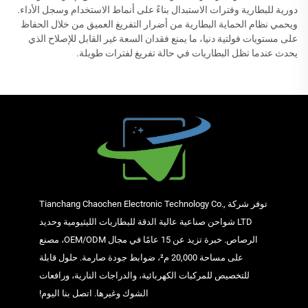
دورية للبطارية وفترات الاستبدال بناءً على أنماط الاستخدام وسجل الأداء.
ويحمي نظام الحماية البطارية من أضرار التفريغ العميق من خلال الحفاظ
على مستويات فولتية دنيا، ما يمنع فقدان السعة غير القابل للإصلاح الذي
يحدث عندما تظل البطاريات في حالة تفريغ لفترات طويلة.
توفر شركة Tianchang Chaochen Electronic Technology Co.,
LTD شواحن صناعية عالية الدقة للبطاريات الليثيومية وحديد
الرصاص. خبرة تزيد عن 15 عامًا في مجال OEM/ODM، مصنع
على مساحة 20,000 م²، ضوابط جودة صارمة. حلول قابلة
للتخصيص للمركبات الكهربائية، والدراجات النارية، ورافعات
الشوك وغيرها. اتصل بنا اليوم!