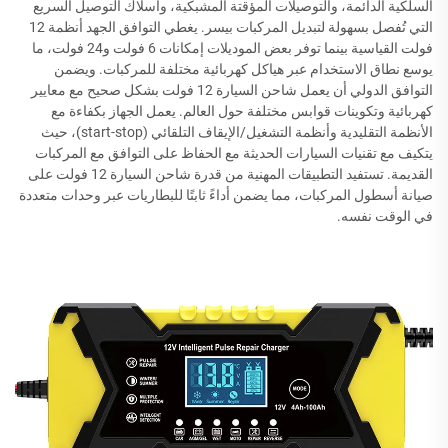
السلكية الدائمة، والتوصيلات المؤقتة المشبكية، وأسلاك التوصيل السريع
التي تُفصل بسهولة لتبديل المركبات بيسر. يغطي التوافق الجهد أنظمة 12
فولت القياسية بينما توفر بعض الموديلات إمكانات 6 فولت و24 فولت، ما
يوسع نطاق الاستخدام عبر هياكل كهربائية مختلفة للمركبات. ويضمن
التوافق الدولي أن يعمل شاحن السيارة 12 فولت بشكل صحيح مع معايير
كهربائية وتكوينات قوابس مختلفة حول العالم. يعمل الجهاز بكفاءة مع
الأنظمة التقليدية وأنظمة التشغيل/الإيقاف التلقائي (start-stop)، حيث
يتكيف مع تقنيات السيارات الحديثة مع الحفاظ على التوافق مع المركبات
القديمة. تستفيد التطبيقات المهنية من قدرة شاحن السيارة 12 فولت على
صيانة أسطول المركبات، مما يضمن أداءً ثابتًا للبطاريات عبر وحدات متعددة
في الوقت نفسه.