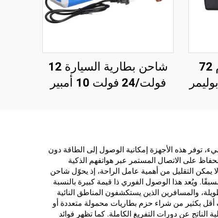
شاحن بطارية ليثيوم 72
شاحن بطارية السيارة 12
 بوليمر
فولت/24 فولت 10 أمبير
فات
للدراجة النارية والسيارة،
84 فولت 88.2
حماية من زيادة التيار وزيادة
 لدراجة
الجهد، بطارية الرصاص
الحمضية بوظيفة حماية من
اً وقبل كل شيء، توفر هذه الأجهزة إمكانية الوصول إلى الطاقة دون
لحفاظ على الاتصال المستمر عبر هواتفهم الذكية
القصر الدائري، تصميم
وال الرحلات الطويلة. ولا يمكن التقليل من أهمية عامل الراحة، إذ يحوّل شاحن
كهربائي مقاوم للحريق
سبقًا. ويُعد هذا الوصول الفوري ذا قيمة كبيرة بالنسبة
طويلة، والمسافرين الذين يستكشفون المناطق النائية
يدية. ويمثل الاقتصاد في التكلفة ميزة أخرى مهمة، إذ إن شراء شاحن جيد بجهد 12 فولت يكلف أقل بكثير من شراء حزم بطاريات محمولة متعددة أو
ة الناتج عن دورات التفريغ الكاملة. كما تظهر فوائد