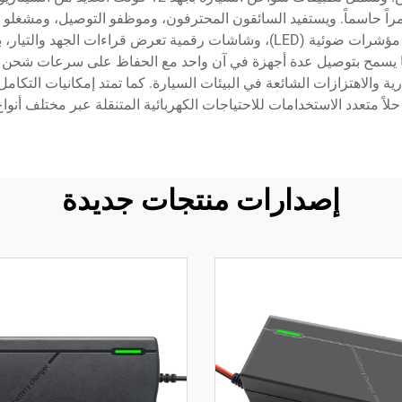
زة أمراً حاسماً. ويستفيد السائقون المحترفون، وموظفو التوصيل، وم
الموثوقة داخل المركبة. وتحتوي النماذج المتقدمة على مؤشرات ضوئية (LED)، وشاشا
يسمح بتوصيل عدة أجهزة في آن واحد مع الحفاظ على سرعات شحن مثال
رية والاهتزازات الشائعة في البيئات السيارة. كما تمتد إمكانيات التكامل
إصدارات منتجات جديدة