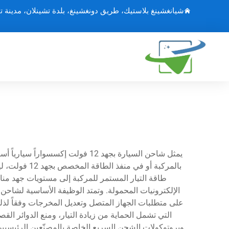
شيانغشينغ بلاستيك، طريق دونغشينغ، بلدة تشينلان، مدينة ت
يمثل شاحن السيارة بجهد 12 فولت 