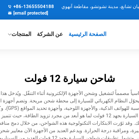
يان تشانغ، مدينة تشوتشو، مقاطعة آنهوي
+86-13655504188
[email protected]
الصفحة الرئيسية
عن الشركة
المنتجات
شاحن سيارة 12 فولت
إكسسواراً سيارياً أساسياً مصمماً لتشغيل وشحن الأجهزة الإلكترونية أثناء التنقّل
الإلكترونيات المحمولة. وتمتد الوظيفة الأساسية لشاحن السيارة بجهد 12 فولت لما هو أبعد
وبروتوكولات الشحن السريع الخاصة بالمصنّعين الرئيسيين.