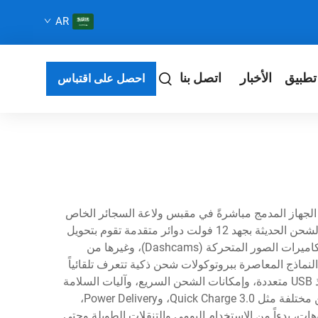
AR
تطبيق
الأخبار
اتصل بنا
احصل على اقتباس
. ويُدخل هذا الجهاز المدمج مباشرةً في مقبس ولاعة السجائر الخاص
بالمركبة أو في منفذ الطاقة المخصص بجهد 12 فولت، ليحوّل النظام الكهربائي للسيارة إلى محطة شحن مريحة. وتضم أجهزة الشحن الحديثة بجهد 12 فولت دوائر متقدمة تقوم بتحويل
طاقة التيار المستمر للمركبة إلى مستويات جهد مناسبة للهواتف الذكية، والأجهزة اللوحية، وأجهزة تحديد المواقع (GPS)، وكاميرات الصور المتحركة (Dashcams)، وغيرها من
 من مجرد تزويد الطاقة، حيث تتميز النماذج المعاصرة ببروتوكولات شحن ذكية تتعرف تلقائياً
على متطلبات الجهاز المتصل وتعديل المخرجات وفقاً لذلك. وقد ثوّرت الابتكارات التكنولوجية هذه الشواحن، من خلال دمج منافذ USB متعددة، وإمكانات الشحن السريع، وآليات السلامة
التي تشمل الحماية من زيادة التيار، ومنع الدوائر القصيرة، ومراقبة درجة الحرارة. ويدعم العديد من الأجهزة الآن معايير شحن مختلفة مثل Quick Charge 3.0، وPower Delivery،
 وتشمل تطبيقات شواحن السيارة بجهد 12 فولت العديد من السيناريوهات، بدءاً من الاستخدام اليومي والتنقلات الطويلة وحتى