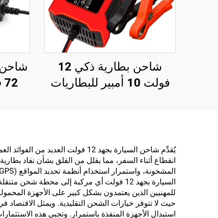
شاحن بطارية ذكي 12
شاحن ب
فولت 10 أمبير للبطاريات
الرصاصية الحمضية
وLiFePO4 بجهد 14.6
فولت، مع إصلاح نبضي،
معتمد من CE وROHS، نوع
يُقدِّم شاحن السيارة بجهد 12 فول
انقطاع أثناء السفر، مما يقلل من القلق بشأن نفاد بطاري
كهربائي للبطارية 12 فولت
السيارة بجهد 12 فولت أي مركبة إلى محطة شح
للمهنيين الذين يعتمدون بشكل كبير على الأجهزة المحمولة
استبدال الأجهزة المنفذة باستمرار. وتجبى هذه الاستثمارات