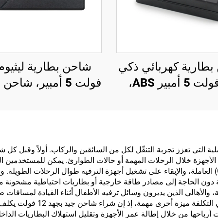
طارية كهربائي ذكي
72 فولت 5 أمبير ABS،
فولت 5 أمبير، شاحن
ليثيوم 20S 23S، شاحن
ثلاثي الليثيوم وفوس
بطارية Lifepo4 للدراجة
الحديد 
الكهربائية، 84 فولت، 87.6
فولت 87.6 فولت
فولت، 88.2 فولت، 72
كهربائية
ت العديد من الفوائد العملية التي تعزز تجربة التنقّل لكل من السائقين والركاب. أول
ة الأجهزة خلال الرحلات المهمة أو حالات الطوارئ. يمكن للمستخدمين ا
فولت
المشحونة، واستمرار استخدام أنظمة تحديد المواقع (GPS) العاملة، والإبقاء على تشغيل أجهزة الترفيه ط
ن متنقلة دون الحاجة إلى مصادر طاقة خارجية أو بطاريات احتياطية مشحونة م
، والأهالي الذين يديرون وسائل ترفيه الأطفال أثناء القيادة لمسافات 
حيث لا تتوفر خيارات الشحن التقل
 أرباحها من خلال إطالة عمر الأجهزة وتقليل استهلاك البطاريات الداخلي