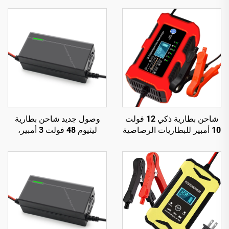
شاحن بطارية ذكي 12 فولت
وصول جديد شاحن بطارية
10 أمبير للبطاريات الرصاصية
ليثيوم 48 فولت 3 أمبير،
الحمضية وLiFePO4 بجهد
شاحن دراجة كهربائية مع خرج
14.6 فولت، مع إصلاح نبضي،
48 فولت، 54.6 فولت، 58.8
معتمد من CE وROHS، نوع
فولت، 54.75 فولت، 58.4
كهربائي للبطارية 12 فولت
فولت، للدراجة الكهربائية 150
واط تيار مستمر