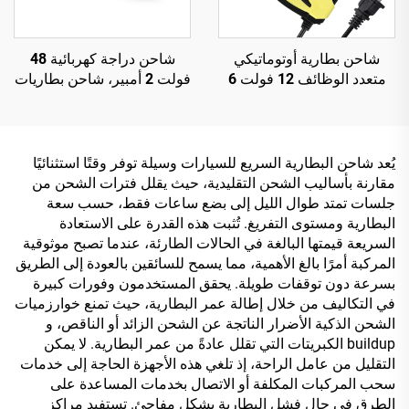
شاحن بطارية أوتوماتيكي
شاحن دراجة كهربائية 48
متعدد الوظائف 12 فولت 6
فولت 2 أمبير، شاحن بطاريات
أمبير لإصلاح البطاريات،
ليثيوم أيون وLiFePO4
Cargador De Bateria De
ورصاصية حمضية 48 فولت
للسيارة والدراجة النارية
تلقائي 2 أمبير 54.6 فولت -
والسكوتر، مع شاشة LCD
58.8 فولت مع منفذ خرج تيار
يُعد شاحن البطارية السريع للسيارات وسيلة توفر وقتًا استثنائيًا
وحماية OTP، كهربائي
مستمر 150 واط
مقارنة بأساليب الشحن التقليدية، حيث يقلل فترات الشحن من
جلسات تمتد طوال الليل إلى بضع ساعات فقط، حسب سعة
البطارية ومستوى التفريغ. تُثبت هذه القدرة على الاستعادة
السريعة قيمتها البالغة في الحالات الطارئة، عندما تصبح موثوقية
المركبة أمرًا بالغ الأهمية، مما يسمح للسائقين بالعودة إلى الطريق
بسرعة دون توقفات طويلة. يحقق المستخدمون وفورات كبيرة
في التكاليف من خلال إطالة عمر البطارية، حيث تمنع خوارزميات
الشحن الذكية الأضرار الناتجة عن الشحن الزائد أو الناقص، و
buildup الكبريتات التي تقلل عادةً من عمر البطارية. لا يمكن
التقليل من عامل الراحة، إذ تلغي هذه الأجهزة الحاجة إلى خدمات
سحب المركبات المكلفة أو الاتصال بخدمات المساعدة على
الطرق في حال فشل البطارية بشكل مفاجئ. تستفيد مراكز