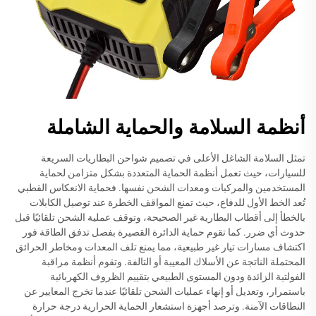
أنظمة السلامة والحماية الشاملة
تمثل السلامة الشاغل الأعلى في تصميم شواحن البطاريات السريعة
للسيارات، حيث تعمل أنظمة الحماية المتعددة بشكل متزامن لحماية
المستخدمين والمركبات ومعدات الشحن نفسها. فحماية الانعكاس القطبي
تُعد الخط الأول للدفاع، حيث تمنع المواقف الخطرة عند توصيل الكابلات
بالخطأ إلى أقطاب البطارية غير الصحيحة، وتوقف عملية الشحن تلقائيًا قبل
حدوث أي ضرر. كما تقوم حماية الدائرة القصيرة بفصل تدفق الطاقة فور
اكتشاف مسارات تيار غير طبيعية، مما يمنع تلف المعدات ومخاطر الحرائق
المحتملة الناتجة عن الأسلاك المعيبة أو التالفة. وتقوم أنظمة مراقبة
الفولتية الزائدة ودون المستوى الطبيعي بتقييم الظروف الكهربائية
باستمرار، وتعديل أو إنهاء عمليات الشحن تلقائيًا عندما تخرج المعايير عن
النطاقات الآمنة. وترصد أجهزة استشعار الحماية الحرارية درجة حرارة