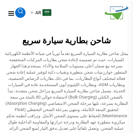
AR
شاحن بطارية سيارة سريع
يمثل شاحن بطارية السيارة السريع تقدماً ثورياً في صيانة الأنظمة الكهربائية
للسيارات، حيث تم تصميمه لإعادة شحن بطاريات المركبات المنخفضة
بسرعة مع ضمان أعلى مستويات السلامة والأداء. يستخدم هذا الجهاز
المتطور خوارزميات شحن متطورة وتقنيات ذكية لتوفير عملية إعادة شحن
فعالة لمختلف أنواع البطاريات، بما في ذلك بطاريات الرصاص الحمضية،
وبطاريات AGM، وبطاريات الليثيوم أيون المستخدمة عادة في السيارات
الحديثة. يشمل شاحن بطارية السيارة السريع مراحل شحن متعددة، تبدأ
بالشحن الكتلي (Bulk Charging) لاستعادة حوالي 80 بالمئة من سعة
البطارية بسرعة، تليها مرحلة الشحن الامتصاصي (Absorption Charging)
لتحقيق السعة الكاملة، وتنتهي بمرحلة الشحن التحفظي (Float
Maintenance) للحفاظ على مستوى الشحن الأمثل. وتراقب أنظمة تحكم
ميكروية متطورة جهد البطارية ودرجة حرارتها والمقاومة الداخلية طوال
عملية الشحن، وتعمل تلقائياً على تعديل تدفق التيار لمنع الشحن الزائد