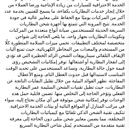
الخدمة الاحترافية للسيارات من زيادة الإنتاجية ورضا العملاء من
خلال إنجاز خدمات البطاريات بكفاءة، ما يسمح للفنيين بخدمة عدد
أكبر من المركبات يوميًا مع الحفاظ على معايير عالية في جودة
الخدمة. تتيح المرونة التي تتمتع بها أجهزة شحن البطاريات
السريعة الحديثة للمستخدمين صيانة أنواع متعددة من المركبات
وتكوينات البطاريات بجهاز واحد، ما يلغي الحاجة إلى شواحن
متخصصة لمختلف التطبيقات. تحمي ميزات السلامة المتطورة كلًا
من المستخدم والمعدات من المخاطر الكهربائية، حيث تمنع آليات
الإيقاف التلقائي سيناريوهات الشحن الزائد الخطيرة التي قد تؤدي
إلى انفجار البطارية أو اشتعالها. توفر إمكانيات التشخيص رؤى
قيمة حول حالة البطارية، وتساعد المستخدمين على تحديد الوقت
المناسب لاستبدالها قبل حدوث العطل التام، ومنع الأعطال
المفاجئة. تظهر الفوائد البيئية من خلال تقليل النفايات الناتجة عن
البطاريات، حيث تطيل تقنيات الشحن السليمة عمر البطارية
الفعلي وتؤخر الحاجة إلى التخلص منها. تضمن قابلية حمل هذه
الوحدات توفر إمكانية شحن موثوقة في أي مكان تحتاج إليه، سواء
في مرائب المنازل أو المواقع النائية أو بيئات الخدمة الاحترافية.
تتكيف تقنية الشحن الذكي تلقائيًا مع كيميائيات البطاريات
المختلفة، مما يضمن معايير شحن مثلى دون الحاجة إلى معرفة
تقنية متقدمة من المستخدم. يُمثل شاحن البطارية السريع