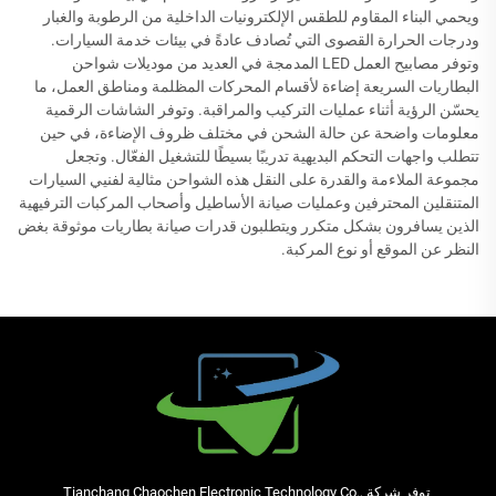
ويحمي البناء المقاوم للطقس الإلكترونيات الداخلية من الرطوبة والغبار
ودرجات الحرارة القصوى التي تُصادف عادةً في بيئات خدمة السيارات.
وتوفر مصابيح العمل LED المدمجة في العديد من موديلات شواحن
البطاريات السريعة إضاءة لأقسام المحركات المظلمة ومناطق العمل، ما
يحسّن الرؤية أثناء عمليات التركيب والمراقبة. وتوفر الشاشات الرقمية
معلومات واضحة عن حالة الشحن في مختلف ظروف الإضاءة، في حين
تتطلب واجهات التحكم البديهية تدريبًا بسيطًا للتشغيل الفعّال. وتجعل
مجموعة الملاءمة والقدرة على النقل هذه الشواحن مثالية لفنيي السيارات
المتنقلين المحترفين وعمليات صيانة الأساطيل وأصحاب المركبات الترفيهية
الذين يسافرون بشكل متكرر ويتطلبون قدرات صيانة بطاريات موثوقة بغض
النظر عن الموقع أو نوع المركبة.
توفر شركة Tianchang Chaochen Electronic Technology Co.,