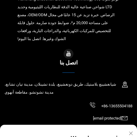
LTD شواحن صناعية عالية الدقة للبطاريات الليثيومية وحديد
الرصاص. خبرة تزيد عن 15 عامًا في مجال OEM/ODM، مصنع
على مساحة 20,000 م²، ضوابط جودة صارمة. حلول قابلة
للتخصيص للمركبات الكهربائية، والدراجات النارية، ورافعات
الشوك وغيرها. اتصل بنا اليوم!
اتصل بنا
شيانغشينغ بلاستيك، طريق دونغشينغ، بلدة تشينلان، مدينة تيان تشانغ،
مدينة تشوتشو، مقاطعة آنهوي
+86-13655504188
[email protected]