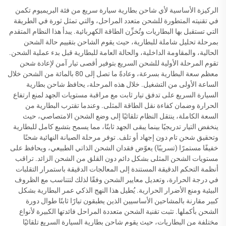
الركيزة الأساسية لأي شاحن بطارية سيارة سريع من فئة البريميوم تكمن
في تقنيته المتطورة للشحن متعدد المراحل، والتي تمثل ثورة في الطريقة
التي تستقبل بها البطاريات وتُخزِّن الطاقة الكهربائية. يبدأ هذا النظام المتقدم
بمرحلة تحليل شاملة للبطارية، حيث يقوم الشاحن بتقييم حالة الشحن
الحالية، والمقاومة الداخلية، والحالة العامة للبطارية قبل بدء عملية الشحن.
تقوم المرحلة الأولية للشحن السريع بتوفير أقصى تيار آمن لإعادة شحن
معظم سعة البطارية بسرعة، وعادةً ما تصل إلى 80 بالمائة من الشحن خلال
الساعة الأولى من التشغيل. خلال هذه المرحلة، يحافظ شاحن بطارية
السيارة السريع على تدفق تيار ثابت مع مراقبة مستويات الجهد لمنع ارتفاع
الحرارة وضمان كفاءة نقل الطاقة المثلى. وعندما تقترب البطارية من
السعة الكاملة، ينتقل النظام تلقائيًا إلى وضع الشحن الامتصاصي، حيث
ينخفض التيار تدريجيًا بينما يبقى الجهد ثابتًا، مما يسمح بتشبع كامل للبطارية
وتحقيق شحن تام دون إجهاد أو تلف. توفر مرحلة الصيانة النهائية شحنًا
خفيفًا مستمرًا (تسريبًا) يعوّض فقدان الشحن الذاتي الطبيعي، ويحافظ على
مستويات الشحن المثلى بشكل دائم دون القلق من الشحن الزائد. تراقب
أنظمة التحكم الدقيقة المستندة إلى المعالجات الدقيقة باستمرار التقلبات
في درجة الحرارة، وتعديل معايير الشحن وفقًا لذلك لتتناسب مع الظروف
البيئية ومنع الأضرار الحرارية. يُطيل هذا النهج الذكي عمر البطارية بشكل
كبير مقارنة بالمشاحين الأساسيين الذين يطبقون تيارًا ثابتًا طوال دورة
الشحن بأكملها. تثبت تقنية الشحن متعددة المراحل فائدتها الكبيرة لأنواع
مختلفة من البطاريات، حيث يقوم شاحن بطارية السيارة السريع تلقائيًا