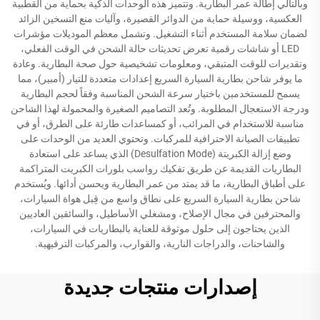
وبالتالي إطالة عمر البطارية. وتتميز هذه الوحدات الذكية بحماية من القطبية
العكسية، ووسيلة حماية من الدوائر القصيرة، وآليات منع التسخين الزائد
لضمان سلامة المستخدم أثناء التشغيل. وتشمل معظم الموديلات مؤشرات
LED أو شاشات رقمية تعرض تحديثات حالة الشحن في الوقت الفعلي،
وتقديرات للوقت المتبقي، ومعلومات تشخيصية حول صحة البطارية. وعادة
ما يوفر شاحن بطارية السيارة السريع إعدادات متعددة للتيار (أمبير)، مما
يسمح للمستخدمين باختيار سرعة الشحن المناسبة وفقاً لحجم البطارية
ودرجة الاستعجال المطلوبة. وتُعد التصاميم الصغيرة والمحمولة لهذا الشاحن
مناسبة للاستخدام في المرائب، أو كمساعدات طارئة على الطرق، أو في
تطبيقات الصيانة الاحترافية للمركبات. وتحتوي العديد من الوحدات على
وضع إزالة الكبريتة (Desulfation Mode) الذي يساعد على استعادة
البطاريات القديمة عن طريق تفكيك رواسب بلورات الكبريت المتراكمة
على أطباق البطارية، ما قد يمتد من عمر البطارية ويحسن أدائها. ويُستخدم
شاحن بطارية السيارة السريع على نطاق واسع من قِبل هواة السيارات،
والمحترفين في مجال الإصلاح، ومشغلي الأساطيل، والسائقين العاديين
الذين يحتاجون إلى حلول موثوقة للعناية بالبطاريات في السيارات،
والشاحنات، والدراجات النارية، والقوارب، والمركبات الترفيهية.
إصدارات منتجات جديدة