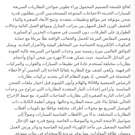
تُعالج فلسفة التصميم المحمول وراء تطوير شواحن البطاريات السريعة
للسيارات الحديثة الاحتياجات المتنوعة للمستخدمين الذين يتطلبون قدرة
شحن موثوقة عبر مواقع وتطبيقات متعددة. وتتيح الأبعاد الصغيرة والبناء
الخفيف الوزن النقل السهل بين مرائب المنازل ومواقع العمل النائية وحالات
الطوارئ على الطرقات، دون التسبب في صعوبات التخزين أو المناورة.
وتضمن المقابض المريئة للحمل والحقائب الواقية نقلًا مريحًا مع حماية
المكونات الإلكترونية الحساسة من المخاطر البيئية والأضرار المادية. ويمثل
التوافق العالمي ميزة رئيسية تميز وحدات الشواحن السريعة عالية الجودة
عن البدائل الأساسية، حيث تتمكن هذه الأجهزة من شحن أنواع وأحجام
بطاريات مختلفة تُستخدم عادةً في تطبيقات السيارات والقوارب والمركبات
الترفيهية. ويُلغي كشف نوع البطارية تلقائيًا الحاجة إلى التخمين أو الأخطاء
المحتملة في الشحن، إذ يقوم النظام الذكي بتحديد تركيبات بطاريات
الرصاص الحمضية وAGM والهلام وأيون الليثيوم قبل اختيار ملفات الشحن
المناسبة. وتُراعي إعدادات التيار المتعددة البطاريات التي تتراوح من وحدات
الدراجات النارية الصغيرة إلى بطاريات الشاحنات الكبيرة، مع ضبط الإخراج
الحالي تلقائيًا بناءً على سعة البطارية وحالتها. وتوفر أنظمة الكابلات ذات
التوصيل السريع مع محولات أطراف مختلفة توافقًا مع تكوينات أقطاب
البطاريات المختلفة، بدءًا من الأقطاب القياسية للسيارات وصولاً إلى
صواميل الأجنحة البحرية والموصلات الخاصة. وتتيح قدرة جهد الإدخال
العالمية التشغيل من مآخذ الكهرباء المنزلية القياسية ودوائر ورش العمل
ومصادر طاقة المولدات، مما يوفر مرونة للاستخدام في بيئات متنوعة.