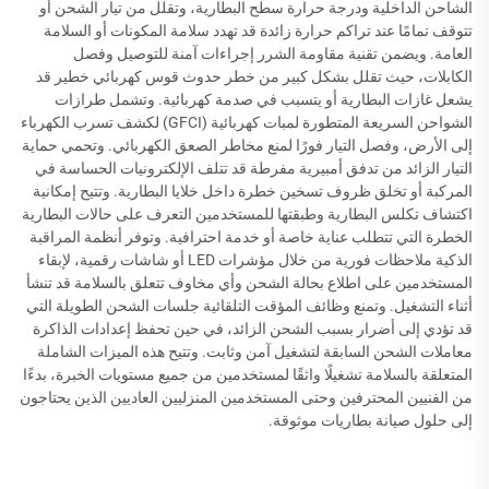
الشاحن الداخلية ودرجة حرارة سطح البطارية، وتقلل من تيار الشحن أو
تتوقف تمامًا عند تراكم حرارة زائدة قد تهدد سلامة المكونات أو السلامة
العامة. ويضمن تقنية مقاومة الشرر إجراءات آمنة للتوصيل وفصل
الكابلات، حيث تقلل بشكل كبير من خطر حدوث قوس كهربائي خطير قد
يشعل غازات البطارية أو يتسبب في صدمة كهربائية. وتشمل طرازات
الشواحن السريعة المتطورة لمبات كهربائية (GFCI) لكشف تسرب الكهرباء
إلى الأرض، وفصل التيار فورًا لمنع مخاطر الصعق الكهربائي. وتحمي حماية
التيار الزائد من تدفق أمبيرية مفرطة قد تتلف الإلكترونيات الحساسة في
المركبة أو تخلق ظروف تسخين خطرة داخل خلايا البطارية. وتتيح إمكانية
اكتشاف تكلس البطارية وطبقتها للمستخدمين التعرف على حالات البطارية
الخطرة التي تتطلب عناية خاصة أو خدمة احترافية. وتوفر أنظمة المراقبة
الذكية ملاحظات فورية من خلال مؤشرات LED أو شاشات رقمية، لإبقاء
المستخدمين على اطلاع بحالة الشحن وأي مخاوف تتعلق بالسلامة قد تنشأ
أثناء التشغيل. وتمنع وظائف المؤقت التلقائية جلسات الشحن الطويلة التي
قد تؤدي إلى أضرار بسبب الشحن الزائد، في حين تحفظ إعدادات الذاكرة
معاملات الشحن السابقة لتشغيل آمن وثابت. وتتيح هذه الميزات الشاملة
المتعلقة بالسلامة تشغيلًا واثقًا لمستخدمين من جميع مستويات الخبرة، بدءًا
من الفنيين المحترفين وحتى المستخدمين المنزليين العاديين الذين يحتاجون
إلى حلول صيانة بطاريات موثوقة.