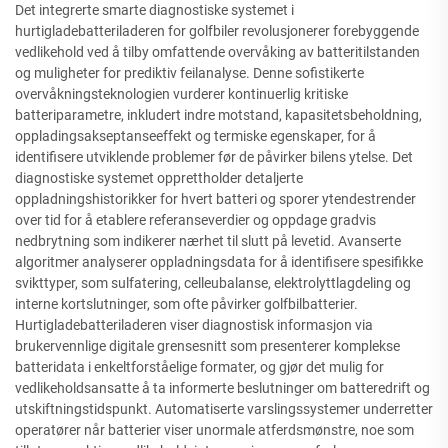
Det integrerte smarte diagnostiske systemet i
hurtigladebatteriladeren for golfbiler revolusjonerer forebyggende
vedlikehold ved å tilby omfattende overvåking av batteritilstanden
og muligheter for prediktiv feilanalyse. Denne sofistikerte
overvåkningsteknologien vurderer kontinuerlig kritiske
batteriparametre, inkludert indre motstand, kapasitetsbeholdning,
oppladingsakseptanseeffekt og termiske egenskaper, for å
identifisere utviklende problemer før de påvirker bilens ytelse. Det
diagnostiske systemet opprettholder detaljerte
oppladningshistorikker for hvert batteri og sporer ytendestrender
over tid for å etablere referanseverdier og oppdage gradvis
nedbrytning som indikerer nærhet til slutt på levetid. Avanserte
algoritmer analyserer oppladningsdata for å identifisere spesifikke
svikttyper, som sulfatering, celleubalanse, elektrolyttlagdeling og
interne kortslutninger, som ofte påvirker golfbilbatterier.
Hurtigladebatteriladeren viser diagnostisk informasjon via
brukervennlige digitale grensesnitt som presenterer komplekse
batteridata i enkeltforståelige formater, og gjør det mulig for
vedlikeholdsansatte å ta informerte beslutninger om batteredrift og
utskiftningstidspunkt. Automatiserte varslingssystemer underretter
operatører når batterier viser unormale atferdsmønstre, noe som