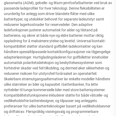
glassmatta (AGM), gelcelle- og litium-jernfosfatbatterier ved bruk av
passende ladeprofiler for hver teknologi. Denne fleksibiliteten er
uvurderlig for anlegg som driver blandete flåter med ulike
batterityper, og utelukker behovet for separate ladeutstyr samt
reduserer lagerkostnader for reservedeler. Den adaptive
ladefunksjonen justerer automatisk for alder og tilstand på
batteriene, og sikrer at både nye og eldre batterier mottar riktig
oppladning for å maksimere ytelse og levetid. Universal kontakt-
kompatibilitet støtter standard golfbillet-ladekontakter og kan
håndtere spesialtilpassede kontaktkonfigurasjoner via tilgjengelige
adapterløsninger. Hurtigladingsladeren for golfbilletter inneholder
automatisk polaritetsdeteksjon og beskyttelsessystemer som
forhindrer skader ved feil tilkobling, og dermed øker sikkerheten og
reduserer risikoen for utstyrsfeil forårsaket av operatørfeil.
Skalerbare strømutgangsalternativer lar enkelte modeller håndtere
ulike størrelser av biler og kapasitet i batteribanker, fra lette
nyttebiler til tunge kommersielle biler med store batterisystemer.
Kompatibilitetsfunksjonene inkluderer støtte for både våtcelle- og
vedlikeholdsfrie batteridesigner, og tilpasser seg anleggets
preferanser for ulike batteriteknologier basert på vedlikeholdsevner
og driftskrav. Flerspråklig visningsvalg og programmerbare