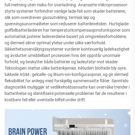
full metning uten risiko for overladning. Avanserte mikroprosessor-
styrte systemer forhindrer vanlige lade-feil som skader batteriene,
slik som overdreven gassutvikling, termisk løp og
spenningsunormaliteter som reduserer batterilevetiden. Hurtiglade-
golfbilbatteriladeren har temperaturkompensasjonsfunksjoner som
automatisk justerer ladeverdiene basert på omgivelsesforholdene,
og dermed sikrer optimal ytelse under ulike værforhold.
Sikkerhetsovervåkingssystemer vurderer kontinuerlig ladehastighet
og avslutter umiddelbart prosessen hvis det oppstår unormale
forhold, og beskytter både batterier og ladeutstyr mot skader.
Teknologien støtter ulike batterikjemier, inkludert blottede bly-syre,
lukkede AGM-, gelcelle- og litium-ion-konfigurasjoner, og gir dermed
fleksibilitet for anlegg med forskjellig sammensatte flåter. Sanntids-
diagnostikk muliggjør at vedlikeholdsansatte kan overvåke trender i
batterihelse og identifisere potensielle problemer før de resulterer i
kostbare feil eller uventede bilfeil under drift.