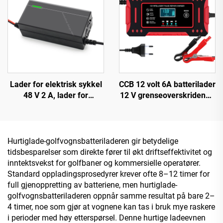
Lader for elektrisk sykkel
CCB 12 volt 6A batterilader
48 V 2 A, lader for
12 V grenseoverskridende
litiumion-, LiFePO4- og
for biler og motorsykler
bly-syre-batteri, 48 V
flere enheter lading
automatisk 2 A 54,6 V 58,8
biltilbehør
V med 150 W DC-
Hurtiglade-golfvognsbatteriladeren gir betydelige
utgangsport
tidsbesparelser som direkte fører til økt driftseffektivitet og
inntektsvekst for golfbaner og kommersielle operatører.
Standard oppladingsprosedyrer krever ofte 8–12 timer for
full gjenoppretting av batteriene, men hurtiglade-
golfvognsbatteriladeren oppnår samme resultat på bare 2–
4 timer, noe som gjør at vognene kan tas i bruk mye raskere
i perioder med høy etterspørsel. Denne hurtige ladeevnen