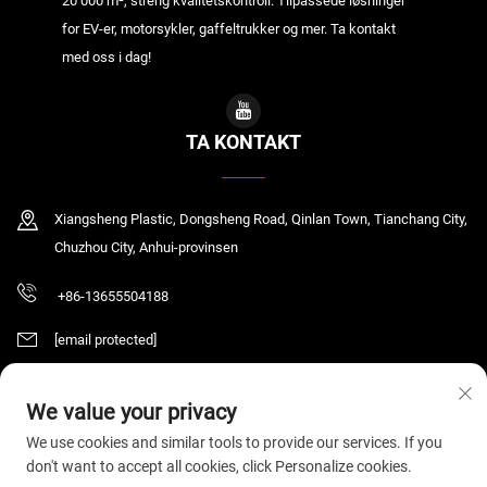
20 000 m², streng kvalitetskontroll. Tilpassede løsninger
for EV-er, motorsykler, gaffeltrukker og mer. Ta kontakt
med oss i dag!
TA KONTAKT
Xiangsheng Plastic, Dongsheng Road, Qinlan Town, Tianchang City,
Chuzhou City, Anhui-provinsen
+86-13655504188
[email protected]
We value your privacy
Copyright © 2025 Tianchang Chaochen Electronic Technology Co., LTD. Alle
We use cookies and similar tools to provide our services. If you
rettigheter reservert.
Personvernerklæring
don't want to accept all cookies, click Personalize cookies.