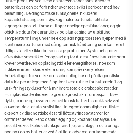
tillater proaktive vedlikeholdsintervensjoner som forlenger
batterilevetiden og forhindrer uventede svikt i perioder med høy
belastning. De diagnostiske funksjonene inkluderer
kapasitetstesting som nøyaktig måler batteriets faktiske
lagringskapasitet i forhold til opprinnelige spesifikasjoner, og gir
objektive data for garantikrav og planlegging av utskifting.
Temperaturmåling under hele oppladningsprosessen hjelper med å
identifisere batterier med dårlig termisk håndtering som kan føre til
tidlig svikt eller sikkerhetsmessige problemer. Systemet sporer
effektivitetsmetrikker for opplading for å identifisere batterier som
krever overdreven oppladingstid eller energitilførsel, noe som
indikerer intern skade eller aldring som påvirker ytelsen.
Anbefalinger for vedlikeholdsscheduling basert på diagnostiske
data hjelper anlegg med å optimalisere rutiner for batteredrift og
utskiftningssykluser for å minimere totale eierskapskostnader.
Hurtigladebatteriladeren lagrer diagnostisk informasjon i ikke-
flyktig minne og bevarer dermed kritisk batterihistorikk selv ved
strømbrudd eller utstyrsflytting. Integrasjonsmuligheter tillater
eksport av diagnostiske data til flåtestyringssystemer for
omfattende vedlikeholdsplanlegging og kostnadsanalyse. De
prediktive vedlikeholdsfunksjonene hjelper anlegg med å unngå
nødinnkjøp av batterier ved å gi tidlig advarsel om kommende