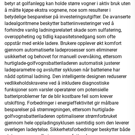
betyr at golfanlegg kan holde større vogner i aktiv bruk uten
å måtte kjøpe ekstra vognene, noe som resulterer i
betydelige besparelser på investeringsutgifter. De avanserte
ladealgoritmene beskytter batteriinvesteringer ved å
forhindre vanlig ladningsrelatert skade som sulfatering,
overoppheting og tidlig kapasitetsnedgang som ofte
oppstår med enkle ladere. Brukere opplever økt komfort
gjennom automatiserte ladeprosesser som eliminerer
usikkerhet og behovet for manuell overvåking, ettersom
hurtiglade-golfvognsbatteriladeren automatisk justerer
ladeparametre og avslutter syklusen når batteriene har
nådd optimal ladning. Den intelligente designen reduserer
vedlikeholdskravene ved å inkludere diagnostiske
funksjoner som varsler operatører om potensielle
batteriproblemer før de blir kostbare feil som krever
utskifting. Forbedringer i energieffektivitet gir målbare
besparelser på strømregningen, ettersom hurtiglade-
golfvognsbatteriladeren optimaliserer strømforbruket
gjennom hele oppladingsyklusen samtidig som den leverer
overlegen ladeytelse. Sikkerhetsforbedringer beskytter både