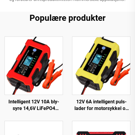
Populære produkter
Intelligent 12V 10A bly-
12V 6A intelligent puls-
syre 14,6V LiFePO4
lader for motorsykkel og
batterilader med
scooter, PC-materiale,
pulsreparasjon for 12 volt
LED-skjerm, EU/US/UK
bilbatteri, CE og ROHS
tilpassbar utgang, Lifepo4
sertifisert elektrisk type
bilreparasjon