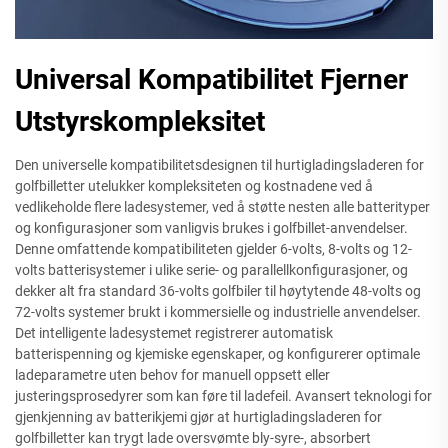
Universal Kompatibilitet Fjerner
Utstyrskompleksitet
Den universelle kompatibilitetsdesignen til hurtigladingsladeren for
golfbilletter utelukker kompleksiteten og kostnadene ved å
vedlikeholde flere ladesystemer, ved å støtte nesten alle batterityper
og konfigurasjoner som vanligvis brukes i golfbillet-anvendelser.
Denne omfattende kompatibiliteten gjelder 6-volts, 8-volts og 12-
volts batterisystemer i ulike serie- og parallellkonfigurasjoner, og
dekker alt fra standard 36-volts golfbiler til høytytende 48-volts og
72-volts systemer brukt i kommersielle og industrielle anvendelser.
Det intelligente ladesystemet registrerer automatisk
batterispenning og kjemiske egenskaper, og konfigurerer optimale
ladeparametre uten behov for manuell oppsett eller
justeringsprosedyrer som kan føre til ladefeil. Avansert teknologi for
gjenkjenning av batterikjemi gjør at hurtigladingsladeren for
golfbilletter kan trygt lade oversvømte bly-syre-, absorbert