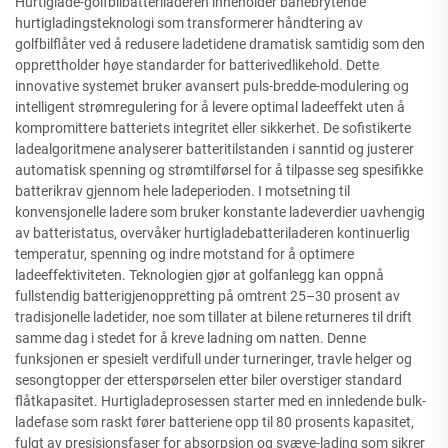
Hurtiglade-golfbilbatteriladeren inneholder banebrytende
hurtigladingsteknologi som transformerer håndtering av
golfbilflåter ved å redusere ladetidene dramatisk samtidig som den
opprettholder høye standarder for batterivedlikehold. Dette
innovative systemet bruker avansert puls-bredde-modulering og
intelligent strømregulering for å levere optimal ladeeffekt uten å
kompromittere batteriets integritet eller sikkerhet. De sofistikerte
ladealgoritmene analyserer batteritilstanden i sanntid og justerer
automatisk spenning og strømtilførsel for å tilpasse seg spesifikke
batterikrav gjennom hele ladeperioden. I motsetning til
konvensjonelle ladere som bruker konstante ladeverdier uavhengig
av batteristatus, overvåker hurtigladebatteriladeren kontinuerlig
temperatur, spenning og indre motstand for å optimere
ladeeffektiviteten. Teknologien gjør at golfanlegg kan oppnå
fullstendig batterigjenoppretting på omtrent 25–30 prosent av
tradisjonelle ladetider, noe som tillater at bilene returneres til drift
samme dag i stedet for å kreve ladning om natten. Denne
funksjonen er spesielt verdifull under turneringer, travle helger og
sesongtopper der etterspørselen etter biler overstiger standard
flåtkapasitet. Hurtigladeprosessen starter med en innledende bulk-
ladefase som raskt fører batteriene opp til 80 prosents kapasitet,
fulgt av presisjonsfaser for absorpsjon og svæve-lading som sikrer