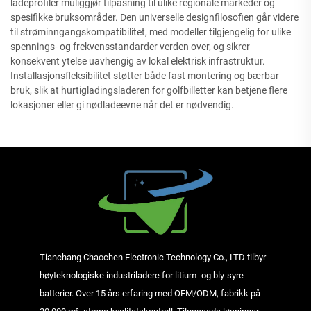
ladeprofiler muliggjør tilpasning til ulike regionale markeder og
spesifikke bruksområder. Den universelle designfilosofien går videre
til strøminngangskompatibilitet, med modeller tilgjengelig for ulike
spennings- og frekvensstandarder verden over, og sikrer
konsekvent ytelse uavhengig av lokal elektrisk infrastruktur.
Installasjonsfleksibilitet støtter både fast montering og bærbar
bruk, slik at hurtigladingsladeren for golfbilletter kan betjene flere
lokasjoner eller gi nødladeevne når det er nødvendig.
Tianchang Chaochen Electronic Technology Co., LTD tilbyr
høyteknologiske industriladere for litium- og bly-syre
batterier. Over 15 års erfaring med OEM/ODM, fabrikk på