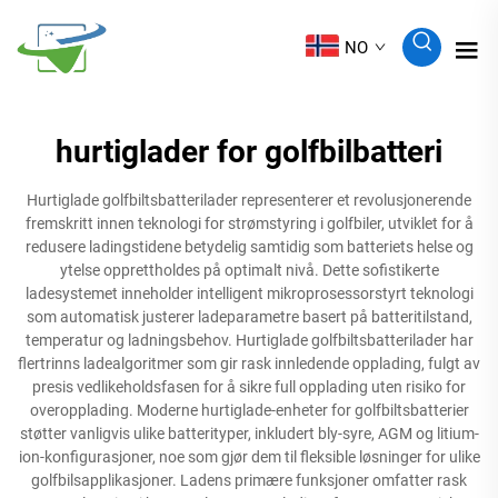
NO
hurtiglader for golfbilbatteri
Hurtiglade golfbiltsbatterilader representerer et revolusjonerende
fremskritt innen teknologi for strømstyring i golfbiler, utviklet for å
redusere ladingstidene betydelig samtidig som batteriets helse og
ytelse opprettholdes på optimalt nivå. Dette sofistikerte
ladesystemet inneholder intelligent mikroprosessorstyrt teknologi
som automatisk justerer ladeparametre basert på batteritilstand,
temperatur og ladningsbehov. Hurtiglade golfbiltsbatterilader har
flertrinns ladealgoritmer som gir rask innledende opplading, fulgt av
presis vedlikeholdsfasen for å sikre full opplading uten risiko for
overopplading. Moderne hurtiglade-enheter for golfbiltsbatterier
støtter vanligvis ulike batterityper, inkludert bly-syre, AGM og litium-
ion-konfigurasjoner, noe som gjør dem til fleksible løsninger for ulike
golfbilsapplikasjoner. Ladens primære funksjoner omfatter rask