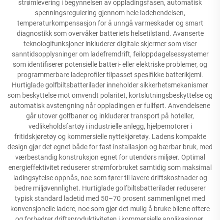
strømlevering i begynnelsen av oppladingsfasen, automatisk
spenningsregulering gjennom hele ladehendelsen,
temperaturkompensasjon for å unngå varmeskader og smart
diagnostikk som overvåker batteriets helsetilstand. Avanserte
teknologifunksjoner inkluderer digitale skjermer som viser
sanntidsopplysninger om ladefremdrift, feiloppdagelsessystemer
som identifiserer potensielle batteri- eller elektriske problemer, og
programmerbare ladeprofiler tilpasset spesifikke batterikjemi.
Hurtiglade golfbiltsbatterilader inneholder sikkerhetsmekanismer
som beskyttelse mot omvendt polaritet, kortslutningsbeskyttelse og
automatisk avstengning når oppladingen er fullført. Anvendelsene
går utover golfbaner og inkluderer transport på hoteller,
vedlikeholdsfartøy i industrielle anlegg, hjelpemotorer i
fritidskjøretøy og kommersielle nyttekjøretøy. Ladens kompakte
design gjør det egnet både for fast installasjon og bærbar bruk, med
værbestandig konstruksjon egnet for utendørs miljøer. Optimal
energieffektivitet reduserer strømforbruket samtidig som maksimal
ladingsytelse oppnås, noe som fører til lavere driftskostnader og
bedre miljøvennlighet. Hurtiglade golfbiltsbatterilader reduserer
typisk standard ladetid med 50–70 prosent sammenlignet med
konvensjonelle ladere, noe som gjør det mulig å bruke bilene oftere
og forbedrer driftsproduktiviteten i kommersielle applikasjoner.