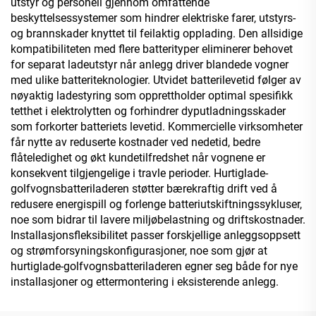
utstyr og personell gjennom omfattende
beskyttelsessystemer som hindrer elektriske farer, utstyrs-
og brannskader knyttet til feilaktig opplading. Den allsidige
kompatibiliteten med flere batterityper eliminerer behovet
for separat ladeutstyr når anlegg driver blandede vogner
med ulike batteriteknologier. Utvidet batterilevetid følger av
nøyaktig ladestyring som opprettholder optimal spesifikk
tetthet i elektrolytten og forhindrer dyputladningsskader
som forkorter batteriets levetid. Kommercielle virksomheter
får nytte av reduserte kostnader ved nedetid, bedre
flåteledighet og økt kundetilfredshet når vognene er
konsekvent tilgjengelige i travle perioder. Hurtiglade-
golfvognsbatteriladeren støtter bærekraftig drift ved å
redusere energispill og forlenge batteriutskiftningssykluser,
noe som bidrar til lavere miljøbelastning og driftskostnader.
Installasjonsfleksibilitet passer forskjellige anleggsoppsett
og strømforsyningskonfigurasjoner, noe som gjør at
hurtiglade-golfvognsbatteriladeren egner seg både for nye
installasjoner og ettermontering i eksisterende anlegg.