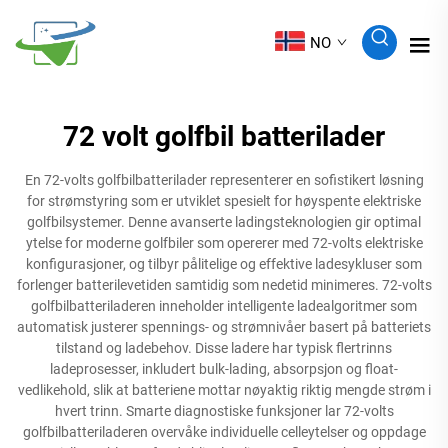
NO
72 volt golfbil batterilader
En 72-volts golfbilbatterilader representerer en sofistikert løsning
for strømstyring som er utviklet spesielt for høyspente elektriske
golfbilsystemer. Denne avanserte ladingsteknologien gir optimal
ytelse for moderne golfbiler som opererer med 72-volts elektriske
konfigurasjoner, og tilbyr pålitelige og effektive ladesykluser som
forlenger batterilevetiden samtidig som nedetid minimeres. 72-volts
golfbilbatteriladeren inneholder intelligente ladealgoritmer som
automatisk justerer spennings- og strømnivåer basert på batteriets
tilstand og ladebehov. Disse ladere har typisk flertrinns
ladeprosesser, inkludert bulk-lading, absorpsjon og float-
vedlikehold, slik at batteriene mottar nøyaktig riktig mengde strøm i
hvert trinn. Smarte diagnostiske funksjoner lar 72-volts
golfbilbatteriladeren overvåke individuelle celleytelser og oppdage