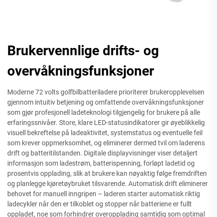
Brukervennlige drifts- og
overvåkningsfunksjoner
Moderne 72 volts golfbilbatteriladere prioriterer brukeropplevelsen
gjennom intuitiv betjening og omfattende overvåkningsfunksjoner
som gjør profesjonell ladeteknologi tilgjengelig for brukere på alle
erfaringssnivåer. Store, klare LED-statusindikatorer gir øyeblikkelig
visuell bekreftelse på ladeaktivitet, systemstatus og eventuelle feil
som krever oppmerksomhet, og eliminerer dermed tvil om laderens
drift og batteritilstanden. Digitale displayvisninger viser detaljert
informasjon som ladestrøm, batterispenning, forløpt ladetid og
prosentvis opplading, slik at brukere kan nøyaktig følge fremdriften
og planlegge kjøretøybruket tilsvarende. Automatisk drift eliminerer
behovet for manuell inngripen – laderen starter automatisk riktig
ladecykler når den er tilkoblet og stopper når batteriene er fullt
oppladet, noe som forhindrer overopplading samtidig som optimal