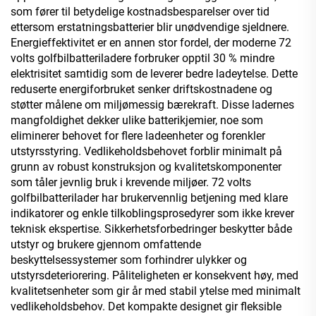
som fører til betydelige kostnadsbesparelser over tid
ettersom erstatningsbatterier blir unødvendige sjeldnere.
Energieffektivitet er en annen stor fordel, der moderne 72
volts golfbilbatteriladere forbruker opptil 30 % mindre
elektrisitet samtidig som de leverer bedre ladeytelse. Dette
reduserte energiforbruket senker driftskostnadene og
støtter målene om miljømessig bærekraft. Disse ladernes
mangfoldighet dekker ulike batterikjemier, noe som
eliminerer behovet for flere ladeenheter og forenkler
utstyrsstyring. Vedlikeholdsbehovet forblir minimalt på
grunn av robust konstruksjon og kvalitetskomponenter
som tåler jevnlig bruk i krevende miljøer. 72 volts
golfbilbatterilader har brukervennlig betjening med klare
indikatorer og enkle tilkoblingsprosedyrer som ikke krever
teknisk ekspertise. Sikkerhetsforbedringer beskytter både
utstyr og brukere gjennom omfattende
beskyttelsessystemer som forhindrer ulykker og
utstyrsdeteriorering. Påliteligheten er konsekvent høy, med
kvalitetsenheter som gir år med stabil ytelse med minimalt
vedlikeholdsbehov. Det kompakte designet gir fleksible