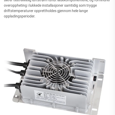
sikrer tilstrekkelig luftstrøm rundt ladekomponentene, og forhindrer
overoppheting i lukkede installasjoner samtidig som trygge
driftstemperaturer opprettholdes gjennom hele lange
oppladingsperioder.