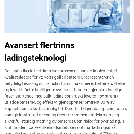
Avansert flertrinns
ladingsteknologi
Den sofistikerte flertrinns ladeprosessen som er implementert i
kvalitetsladere for 72 volts golfbil batterier, representerer en
betydelig teknologisk fremskritt som maksimerer batteriets ytelse
og levetid. Dette intelligente systemet fungerer gjennom tydelige
faser, startende med bulk-lading som raskt leverer høy strøm til
utladde batterier, og effektivt gjenoppretter omtrent 80 % av
kapasiteten på kortest mulig tid. Deretter følger absorpsjonsfasen,
som gir kontrollert spenning mens strømmen gradvis avtar, og
sikrer fullstendig metning av batteriet uten risiko for overlading. Til
slutt holder float-vedlikeholdsmodusen optimal ladningsnivå
uendelig lenge uten å skade batteriet, noe som gjør at 72 volts