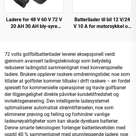
Ladere for 48 V 60 V 72 V
Batterilader til bil 12 V/24
20 AH 30 AH bly-syre
V 10 A for motorsykkel og
batterier 120 W/180 W
bil OTP/OVP beskyttet bly-
utgangseffekt DC-port for
syre batteri SCP-funksjon
elektriske sykler og
elektrisk brannsikker
tohjulstrekk
design
72 volts golfbilbatterilader leverer eksepsjonell verdi
gjennom avansert ladingsteknologi som betydelig
reduserer ladingstid sammenlignet med konvensjonelle
ladere. Brukere opplever raskere omdreiningstider, noe som
tillater at golfbiler kommer tilbake i drift raskere – en fordel
spesielt for kommersielle operasjoner og travle golfbaner
der tilgjengelighet direkte påvirker kundetilfredshet og
inntektsgenerering. Den intelligente ladesystemet
optimaliserer automatisk strømtilførselen, noe som
eliminerer prøving og feiling og forhindrer vanlige
ladeunøyaktigheter som kan skade dyrebare batterier.
Denne smarte teknologien forlenger batterilevetiden med
opptil 40 % sammenlignet med grunnleggende ladere, noe