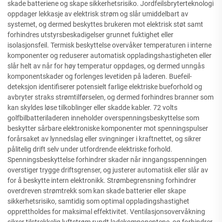
skade batteriene og skape sikkerhetsrisiko. Jordfeilsbryterteknologi
oppdager lekkasje av elektrisk strøm og slår umiddelbart av
systemet, og dermed beskyttes brukeren mot elektrisk støt samt
forhindres utstyrsbeskadigelser grunnet fuktighet eller
isolasjonsfeil. Termisk beskyttelse overvåker temperaturen i interne
komponenter og reduserer automatisk oppladingshastigheten eller
slår helt av når for høy temperatur oppdages, og dermed unngås
komponentskader og forlenges levetiden på laderen. Buefeil-
deteksjon identifiserer potensielt farlige elektriske bueforhold og
avbryter straks strømtilførselen, og dermed forhindres branner som
kan skyldes løse tilkoblinger eller skadde kabler. 72 volts
golfbilbatteriladeren inneholder overspenningsbeskyttelse som
beskytter sårbare elektroniske komponenter mot spenningspulser
forårsaket av lynnedslag eller svingninger i kraftnettet, og sikrer
pålitelig drift selv under utfordrende elektriske forhold.
Spenningsbeskyttelse forhindrer skader når inngangsspenningen
overstiger trygge driftsgrenser, og justerer automatisk eller slår av
for å beskytte intern elektronikk. Strømbegrensning forhindrer
overdreven strømtrekk som kan skade batterier eller skape
sikkerhetsrisiko, samtidig som optimal oppladingshastighet
opprettholdes for maksimal effektivitet. Ventilasjonsovervåkning