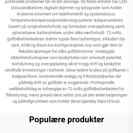
potensielle problemer før de blir alvorlige. De fleste enheter har LED-
statusindikatorer, digitale skjermer og lydsignaler som holder
brukerne informert om ladefremdrift og systemstatus.
Temperaturkompensasjonsteknologi justerer ladeparametere
basert på omgivelsesforhold, og forhindrer overoppheting samt
optimaliserer batteriytelsen under ulike værforhold. 72-volts
golfbilbatteriladeren støtter typisk flere batterityper, inkludert bly-
syre, AGM og litium-ion-konfigurasjoner, noe som gjør dem til
fleksible løsninger for ulike golfbilmotorer. Innebygde
sikkerhetsfunksjoner som beskyttelse mot omvendt polaritet,
kortslutning og overopplading sikrer trygg drift og beskytter
verdifulle investeringer i batterier. Disse ladere brukes på golfbaner, i
boligsamfunn, kommersielle anlegg og fritidsbobilparker der
pålitelig drift av golfbiler er avgjørende. Profesjonelle
vedlikeholdslag er avhengige av 72-volts golfbilbatteriladere for
flåtestyring, mens private eiere setter pris på den enkle betjeningen
og pålitelige ytelsen som holder deres kjøretøy klare til bruk.
Populære produkter