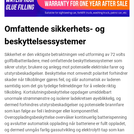
Omfattende sikkerhets- og
beskyttelsessystemer
Sikkerhet er den viktigste betraktningen ved utforming av 72 volts
golfbilbatteriladere, med omfattende beskyttelsessystemer som
sikrer utstyr, brukere og anlegg mot potensielle elektriske farer og
utstyrsbeskadigelser. Beskyttelse mot omvendt polaritet forhindrer
skader når tilkoblinger gjøres feil, og slår automatisk av laderen
samtidig som det gis tydelige feilmeldinger for å veilede riktig
tilkobling. Kortslutningsbeskyttelse oppdager umiddelbart
unormale strømmønstre og isolerer ladekretsen øyeblikkelig, og
dermed forhindres utstyrsbeskadigelser og potensielle brannfare
som kan følge av feil i ledninger eller komponentfeil.
Overoppladingsbeskyttelse overvåker kontinuerlig batterispenning
og avslutter automatisk opplading når batteriene er fullt oppladet,
og dermed unngås farlig gassutvikling og elektrolytt-tap som kan