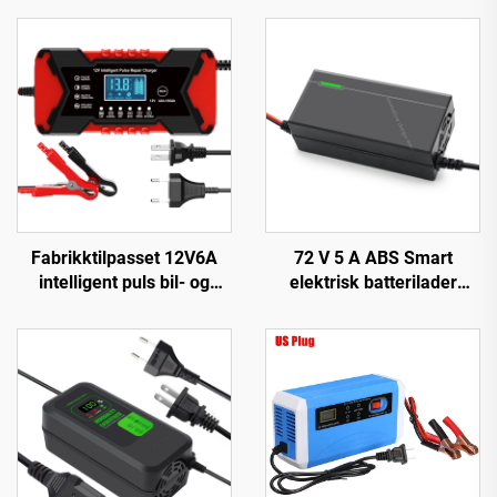
Fabrikktilpasset 12V6A
72 V 5 A ABS Smart
intelligent puls bil- og
elektrisk batterilader
motorsykkelbatterilader
Litium 20S23S for Lifepo4
12V6A automatisk
El-sykkel-lader 84 V 87,6 V
strømforsyning med OVP-
88,2 V 72 V
beskyttelse Pd