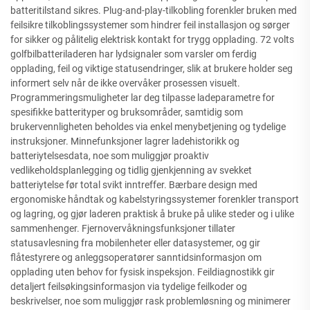
batteritilstand sikres. Plug-and-play-tilkobling forenkler bruken med
feilsikre tilkoblingssystemer som hindrer feil installasjon og sørger
for sikker og pålitelig elektrisk kontakt for trygg opplading. 72 volts
golfbilbatteriladeren har lydsignaler som varsler om ferdig
opplading, feil og viktige statusendringer, slik at brukere holder seg
informert selv når de ikke overvåker prosessen visuelt.
Programmeringsmuligheter lar deg tilpasse ladeparametre for
spesifikke batterityper og bruksområder, samtidig som
brukervennligheten beholdes via enkel menybetjening og tydelige
instruksjoner. Minnefunksjoner lagrer ladehistorikk og
batteriytelsesdata, noe som muliggjør proaktiv
vedlikeholdsplanlegging og tidlig gjenkjenning av svekket
batteriytelse før total svikt inntreffer. Bærbare design med
ergonomiske håndtak og kabelstyringssystemer forenkler transport
og lagring, og gjør laderen praktisk å bruke på ulike steder og i ulike
sammenhenger. Fjernovervåkningsfunksjoner tillater
statusavlesning fra mobilenheter eller datasystemer, og gir
flåtestyrere og anleggsoperatører sanntidsinformasjon om
opplading uten behov for fysisk inspeksjon. Feildiagnostikk gir
detaljert feilsøkingsinformasjon via tydelige feilkoder og
beskrivelser, noe som muliggjør rask problemløsning og minimerer