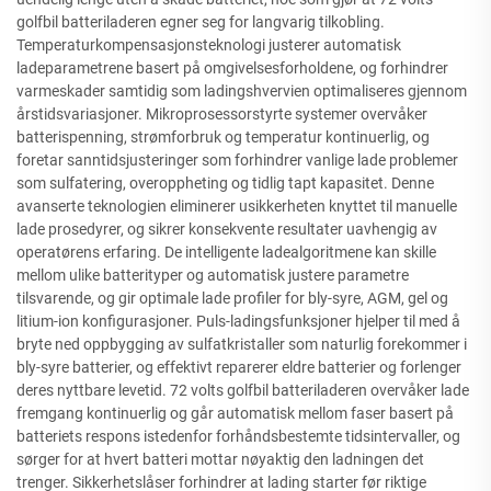
golfbil batteriladeren egner seg for langvarig tilkobling.
Temperaturkompensasjonsteknologi justerer automatisk
ladeparametrene basert på omgivelsesforholdene, og forhindrer
varmeskader samtidig som ladingshvervien optimaliseres gjennom
årstidsvariasjoner. Mikroprosessorstyrte systemer overvåker
batterispenning, strømforbruk og temperatur kontinuerlig, og
foretar sanntidsjusteringer som forhindrer vanlige lade problemer
som sulfatering, overoppheting og tidlig tapt kapasitet. Denne
avanserte teknologien eliminerer usikkerheten knyttet til manuelle
lade prosedyrer, og sikrer konsekvente resultater uavhengig av
operatørens erfaring. De intelligente ladealgoritmene kan skille
mellom ulike batterityper og automatisk justere parametre
tilsvarende, og gir optimale lade profiler for bly-syre, AGM, gel og
litium-ion konfigurasjoner. Puls-ladingsfunksjoner hjelper til med å
bryte ned oppbygging av sulfatkristaller som naturlig forekommer i
bly-syre batterier, og effektivt reparerer eldre batterier og forlenger
deres nyttbare levetid. 72 volts golfbil batteriladeren overvåker lade
fremgang kontinuerlig og går automatisk mellom faser basert på
batteriets respons istedenfor forhåndsbestemte tidsintervaller, og
sørger for at hvert batteri mottar nøyaktig den ladningen det
trenger. Sikkerhetslåser forhindrer at lading starter før riktige