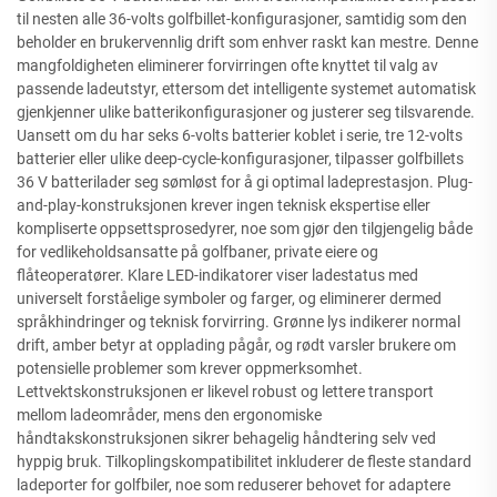
til nesten alle 36-volts golfbillet-konfigurasjoner, samtidig som den
beholder en brukervennlig drift som enhver raskt kan mestre. Denne
mangfoldigheten eliminerer forvirringen ofte knyttet til valg av
passende ladeutstyr, ettersom det intelligente systemet automatisk
gjenkjenner ulike batterikonfigurasjoner og justerer seg tilsvarende.
Uansett om du har seks 6-volts batterier koblet i serie, tre 12-volts
batterier eller ulike deep-cycle-konfigurasjoner, tilpasser golfbillets
36 V batterilader seg sømløst for å gi optimal ladeprestasjon. Plug-
and-play-konstruksjonen krever ingen teknisk ekspertise eller
kompliserte oppsettsprosedyrer, noe som gjør den tilgjengelig både
for vedlikeholdsansatte på golfbaner, private eiere og
flåteoperatører. Klare LED-indikatorer viser ladestatus med
universelt forståelige symboler og farger, og eliminerer dermed
språkhindringer og teknisk forvirring. Grønne lys indikerer normal
drift, amber betyr at opplading pågår, og rødt varsler brukere om
potensielle problemer som krever oppmerksomhet.
Lettvektskonstruksjonen er likevel robust og lettere transport
mellom ladeområder, mens den ergonomiske
håndtakskonstruksjonen sikrer behagelig håndtering selv ved
hyppig bruk. Tilkoplingskompatibilitet inkluderer de fleste standard
ladeporter for golfbiler, noe som reduserer behovet for adaptere