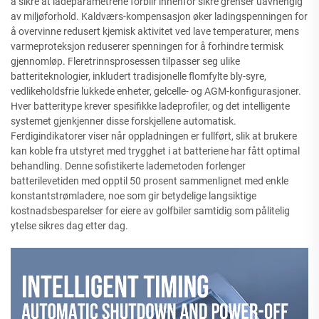
å sikre at ladeparametrene forblir innenfor sikre grenser uavhengig
av miljøforhold. Kaldværs-kompensasjon øker ladingspenningen for
å overvinne redusert kjemisk aktivitet ved lave temperaturer, mens
varmeproteksjon reduserer spenningen for å forhindre termisk
gjennomløp. Fleretrinnsprosessen tilpasser seg ulike
batteriteknologier, inkludert tradisjonelle flomfylte bly-syre,
vedlikeholdsfrie lukkede enheter, gelcelle- og AGM-konfigurasjoner.
Hver batteritype krever spesifikke ladeprofiler, og det intelligente
systemet gjenkjenner disse forskjellene automatisk.
Ferdigindikatorer viser når oppladningen er fullført, slik at brukere
kan koble fra utstyret med trygghet i at batteriene har fått optimal
behandling. Denne sofistikerte lademetoden forlenger
batterilevetiden med opptil 50 prosent sammenlignet med enkle
konstantstrømladere, noe som gir betydelige langsiktige
kostnadsbesparelser for eiere av golfbiler samtidig som pålitelig
ytelse sikres dag etter dag.