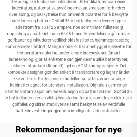
Teknologiske funksjoner inkluderer LED-indikatorer som viser
ladestatus, automatisk avslåingsmekanisme som forhindrer
overlading, og beskyttelse mot omvendt polaritet for å beskytte
både lader og batteri. Golfbil 36 V batteriladeren leverer typisk
ladestrøm fra 15 til 25 ampere, noe som tillater fullstendig
opplading av batteriet innen 6 til 8 timer. Anvendelsene går utover
golfbaner og inkluderer vedlikeholdsfasiliteter, hjemmegarasje og
kommersielle flåtdrift. Mange modeller har innebygget kjølevifte for
temperaturregulering under lengre ladesesjoner. Smart
ladeteknologi gjør at enhetene kan gjenkjenne ulike batterityper,
inkludert standard (flooded), gel og AGM-konfigurasjoner. Det
kompakte designet gjør det enkelt å transportere og lagre når det
ikke er i bruk. Profesjonelle modeller har ofte værbestandige
kabinetter egnet for utendørs installasjon. Digitale skjermer gir
sanntidsinformasjon om ladesituasjon og batteritilstand. Golfbil 36
V batteriladeren er en viktig investering for alle som driver elektriske
golfbiler, og sikrer stabil ytelse samt beskyttelse av verdifulle
batteriinvesteringer gjennom intelligente ladeprotokoller.
Rekommendasjonar for nye