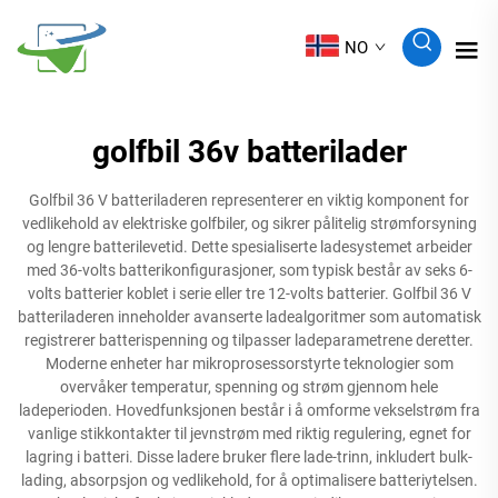
NO
golfbil 36v batterilader
Golfbil 36 V batteriladeren representerer en viktig komponent for
vedlikehold av elektriske golfbiler, og sikrer pålitelig strømforsyning
og lengre batterilevetid. Dette spesialiserte ladesystemet arbeider
med 36-volts batterikonfigurasjoner, som typisk består av seks 6-
volts batterier koblet i serie eller tre 12-volts batterier. Golfbil 36 V
batteriladeren inneholder avanserte ladealgoritmer som automatisk
registrerer batterispenning og tilpasser ladeparametrene deretter.
Moderne enheter har mikroprosessorstyrte teknologier som
overvåker temperatur, spenning og strøm gjennom hele
ladeperioden. Hovedfunksjonen består i å omforme vekselstrøm fra
vanlige stikkontakter til jevnstrøm med riktig regulering, egnet for
lagring i batteri. Disse ladere bruker flere lade-trinn, inkludert bulk-
lading, absorpsjon og vedlikehold, for å optimalisere batteriytelsen.