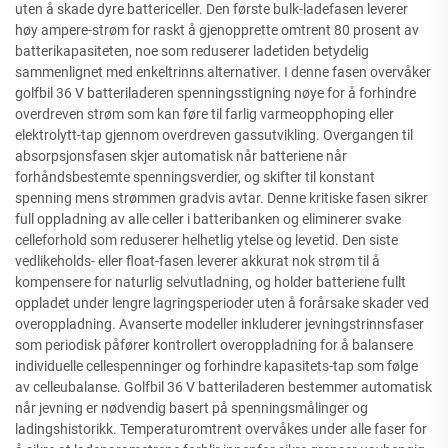
uten å skade dyre battericeller. Den første bulk-ladefasen leverer
høy ampere-strøm for raskt å gjenopprette omtrent 80 prosent av
batterikapasiteten, noe som reduserer ladetiden betydelig
sammenlignet med enkeltrinns alternativer. I denne fasen overvåker
golfbil 36 V batteriladeren spenningsstigning nøye for å forhindre
overdreven strøm som kan føre til farlig varmeopphoping eller
elektrolytt-tap gjennom overdreven gassutvikling. Overgangen til
absorpsjonsfasen skjer automatisk når batteriene når
forhåndsbestemte spenningsverdier, og skifter til konstant
spenning mens strømmen gradvis avtar. Denne kritiske fasen sikrer
full oppladning av alle celler i batteribanken og eliminerer svake
celleforhold som reduserer helhetlig ytelse og levetid. Den siste
vedlikeholds- eller float-fasen leverer akkurat nok strøm til å
kompensere for naturlig selvutladning, og holder batteriene fullt
oppladet under lengre lagringsperioder uten å forårsake skader ved
overoppladning. Avanserte modeller inkluderer jevningstrinnsfaser
som periodisk påfører kontrollert overoppladning for å balansere
individuelle cellespenninger og forhindre kapasitets-tap som følge
av celleubalanse. Golfbil 36 V batteriladeren bestemmer automatisk
når jevning er nødvendig basert på spenningsmålinger og
ladingshistorikk. Temperaturomtrent overvåkes under alle faser for