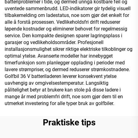
batteriproblemer i tide, og dermed unngå kostbare feil og
uventede sammenbrudd. LED-indikatorer gir tydelig visuell
tilbakemelding om ladestatus, noe som gjør det enkelt for
alle å forstå prosessen. Vedlikeholdsfri drift reduserer
løpende kostnader og eliminerer behovet for regelmessig
service. Den kompakte designen sparer lagringsplass i
garasjer og vedlikeholdsområder. Profesjonell
installasjonsmulighet sikrer riktige elektriske tilkoblinger og
optimal ytelse. Avanserte modeller har innebygget
timerfunksjon som planlegger opplading i perioder med
lavere strømpriser, og dermed reduserer strømkostnadene.
Golfbil 36 V batteriladeren leverer konsekvent ytelse
uavhengig av omgivelsestemperatur. Langsiktig
pålitelighet betyr at brukere kan stole på disse ladere i
mange år med problemfri drift, noe som gjør dem til en
utmerket investering for alle typer bruk av golfbiler.
Praktiske tips