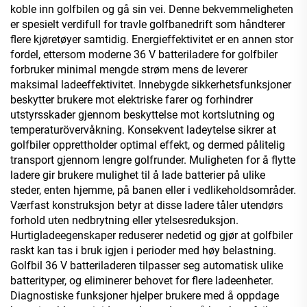
koble inn golfbilen og gå sin vei. Denne bekvemmeligheten
er spesielt verdifull for travle golfbanedrift som håndterer
flere kjøretøyer samtidig. Energieffektivitet er en annen stor
fordel, ettersom moderne 36 V batteriladere for golfbiler
forbruker minimal mengde strøm mens de leverer
maksimal ladeeffektivitet. Innebygde sikkerhetsfunksjoner
beskytter brukere mot elektriske farer og forhindrer
utstyrsskader gjennom beskyttelse mot kortslutning og
temperaturövervåkning. Konsekvent ladeytelse sikrer at
golfbiler opprettholder optimal effekt, og dermed pålitelig
transport gjennom lengre golfrunder. Muligheten for å flytte
ladere gir brukere mulighet til å lade batterier på ulike
steder, enten hjemme, på banen eller i vedlikeholdsområder.
Værfast konstruksjon betyr at disse ladere tåler utendørs
forhold uten nedbrytning eller ytelsesreduksjon.
Hurtigladeegenskaper reduserer nedetid og gjør at golfbiler
raskt kan tas i bruk igjen i perioder med høy belastning.
Golfbil 36 V batteriladeren tilpasser seg automatisk ulike
batterityper, og eliminerer behovet for flere ladeenheter.
Diagnostiske funksjoner hjelper brukere med å oppdage