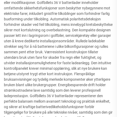
eller modifikasjoner. Golfbillets 36 V batterilader inneholder
omfattende sikkerhetsfunksjoner som beskytter nybegynnere mot
elektriske farer, inkludert gnistfrie tilkoblinger som forhindrer farlig
bueforming under tilkobling. Automatisk polaritetsdeteksjon
forhindrer skader ved feil tilkobling, mens innebygd kretsbeskyttelse
sikrer mot kortslutning og overbelastning. Den kompakte designen
passer lett inn i lagringsrom i golfbiler, servicekjøretøy eller garasjer
uten å kreve dedikerte installasjonsområder. Rullede ladekabler
strekker seg for å nå batteriene i ulike bilkonfigurasjoner og rulles
sammen pent etter bruk. Værresistent konstruksjon tillater
utendørs bruk uten fare for skader fra regn eller fuktighet, og
utvider installasjonsmulighetene for faste ladeanlegg. Den intuitive
kontrollpanelet krever minimal opplæring, slik at nye brukere kan
betjene utstyret trygt etter kort instruksjon. Flerspråklige
bruksanvisninger og tydelig merkede komponenter øker ytterligere
bruken blant ulike brukergrupper. Energibesparende drift holder
strømkostnadene lave samtidig som den leverer profesjonell
ladeprestasjon. Golfbillets 36 V batterilader representerer den
perfekte balansen mellom avansert teknologi og praktisk enkelhet,
og sikrer at kraftige batterivedlikeholdsfunksjoner forblir
tilgjengelige for brukere på alle tekniske nivåer, samtidig som den gir