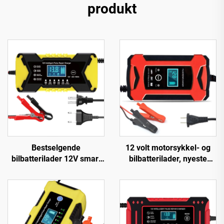
produkt
Bestselgende
12 volt motorsykkel- og
bilbatterilader 12V smart
bilbatterilader, nyeste
bly-syre
populære produkter, 12V
reparasjonsbatterilader,
batterilader 6A automatisk
intelligent pulsreparasjon
smart dropshipping-
12V batterilader
produkter