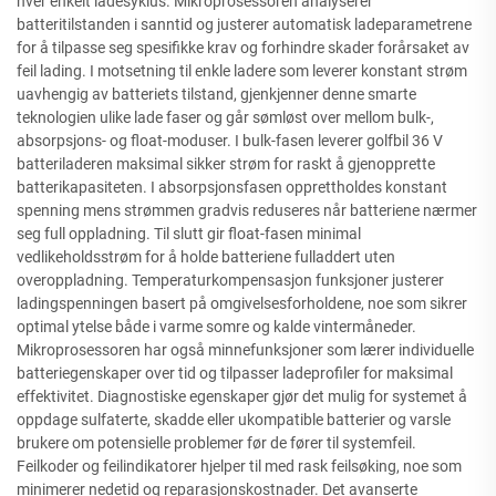
hver enkelt ladesyklus. Mikroprosessoren analyserer
batteritilstanden i sanntid og justerer automatisk ladeparametrene
for å tilpasse seg spesifikke krav og forhindre skader forårsaket av
feil lading. I motsetning til enkle ladere som leverer konstant strøm
uavhengig av batteriets tilstand, gjenkjenner denne smarte
teknologien ulike lade faser og går sømløst over mellom bulk-,
absorpsjons- og float-moduser. I bulk-fasen leverer golfbil 36 V
batteriladeren maksimal sikker strøm for raskt å gjenopprette
batterikapasiteten. I absorpsjonsfasen opprettholdes konstant
spenning mens strømmen gradvis reduseres når batteriene nærmer
seg full oppladning. Til slutt gir float-fasen minimal
vedlikeholdsstrøm for å holde batteriene fulladdert uten
overoppladning. Temperaturkompensasjon funksjoner justerer
ladingspenningen basert på omgivelsesforholdene, noe som sikrer
optimal ytelse både i varme somre og kalde vintermåneder.
Mikroprosessoren har også minnefunksjoner som lærer individuelle
batteriegenskaper over tid og tilpasser ladeprofiler for maksimal
effektivitet. Diagnostiske egenskaper gjør det mulig for systemet å
oppdage sulfaterte, skadde eller ukompatible batterier og varsle
brukere om potensielle problemer før de fører til systemfeil.
Feilkoder og feilindikatorer hjelper til med rask feilsøking, noe som
minimerer nedetid og reparasjonskostnader. Det avanserte