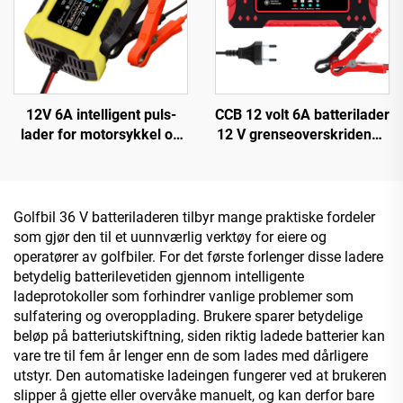
12V 6A intelligent puls-
CCB 12 volt 6A batterilader
lader for motorsykkel og
12 V grenseoverskridende
scooter, PC-materiale,
for biler og motorsykler
LED-skjerm, EU/US/UK
flere enheter lading
tilpassbar utgang, Lifepo4
biltilbehør
bilreparasjon
Golfbil 36 V batteriladeren tilbyr mange praktiske fordeler
som gjør den til et uunnværlig verktøy for eiere og
operatører av golfbiler. For det første forlenger disse ladere
betydelig batterilevetiden gjennom intelligente
ladeprotokoller som forhindrer vanlige problemer som
sulfatering og overopplading. Brukere sparer betydelige
beløp på batteriutskiftning, siden riktig ladede batterier kan
vare tre til fem år lenger enn de som lades med dårligere
utstyr. Den automatiske ladeingen fungerer ved at brukeren
slipper å gjette eller overvåke manuelt, og kan derfor bare