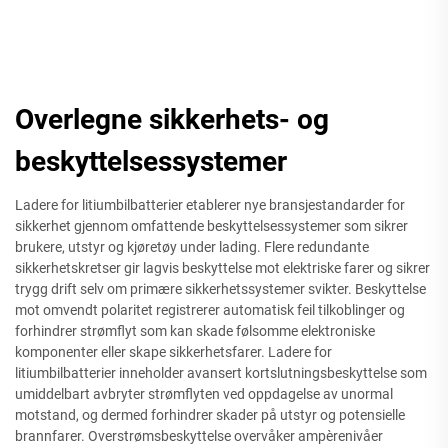
Overlegne sikkerhets- og
beskyttelsessystemer
Ladere for litiumbilbatterier etablerer nye bransjestandarder for
sikkerhet gjennom omfattende beskyttelsessystemer som sikrer
brukere, utstyr og kjøretøy under lading. Flere redundante
sikkerhetskretser gir lagvis beskyttelse mot elektriske farer og sikrer
trygg drift selv om primære sikkerhetssystemer svikter. Beskyttelse
mot omvendt polaritet registrerer automatisk feil tilkoblinger og
forhindrer strømflyt som kan skade følsomme elektroniske
komponenter eller skape sikkerhetsfarer. Ladere for
litiumbilbatterier inneholder avansert kortslutningsbeskyttelse som
umiddelbart avbryter strømflyten ved oppdagelse av unormal
motstand, og dermed forhindrer skader på utstyr og potensielle
brannfarer. Overstrømsbeskyttelse overvåker ampèrenivåer