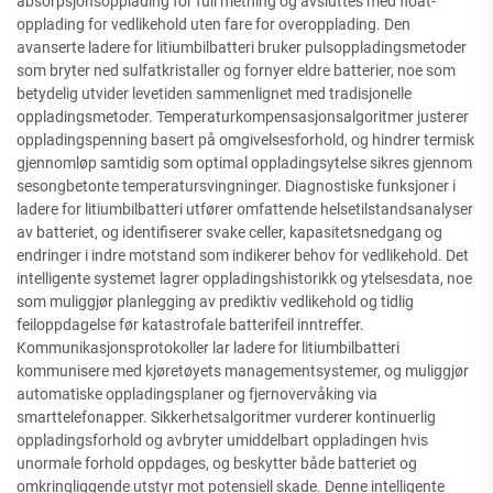
absorpsjonsopplading for full metning og avsluttes med float-
opplading for vedlikehold uten fare for overopplading. Den
avanserte ladere for litiumbilbatteri bruker pulsoppladingsmetoder
som bryter ned sulfatkristaller og fornyer eldre batterier, noe som
betydelig utvider levetiden sammenlignet med tradisjonelle
oppladingsmetoder. Temperaturkompensasjonsalgoritmer justerer
oppladingspenning basert på omgivelsesforhold, og hindrer termisk
gjennomløp samtidig som optimal oppladingsytelse sikres gjennom
sesongbetonte temperatursvingninger. Diagnostiske funksjoner i
ladere for litiumbilbatteri utfører omfattende helsetilstandsanalyser
av batteriet, og identifiserer svake celler, kapasitetsnedgang og
endringer i indre motstand som indikerer behov for vedlikehold. Det
intelligente systemet lagrer oppladingshistorikk og ytelsesdata, noe
som muliggjør planlegging av prediktiv vedlikehold og tidlig
feiloppdagelse før katastrofale batterifeil inntreffer.
Kommunikasjonsprotokoller lar ladere for litiumbilbatteri
kommunisere med kjøretøyets managementsystemer, og muliggjør
automatiske oppladingsplaner og fjernovervåking via
smarttelefonapper. Sikkerhetsalgoritmer vurderer kontinuerlig
oppladingsforhold og avbryter umiddelbart oppladingen hvis
unormale forhold oppdages, og beskytter både batteriet og
omkringliggende utstyr mot potensiell skade. Denne intelligente