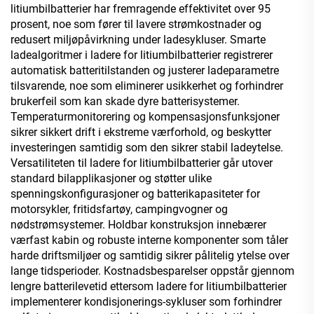
litiumbilbatterier har fremragende effektivitet over 95
prosent, noe som fører til lavere strømkostnader og
redusert miljøpåvirkning under ladesykluser. Smarte
ladealgoritmer i ladere for litiumbilbatterier registrerer
automatisk batteritilstanden og justerer ladeparametre
tilsvarende, noe som eliminerer usikkerhet og forhindrer
brukerfeil som kan skade dyre batterisystemer.
Temperaturmonitorering og kompensasjonsfunksjoner
sikrer sikkert drift i ekstreme værforhold, og beskytter
investeringen samtidig som den sikrer stabil ladeytelse.
Versatiliteten til ladere for litiumbilbatterier går utover
standard bilapplikasjoner og støtter ulike
spenningskonfigurasjoner og batterikapasiteter for
motorsykler, fritidsfartøy, campingvogner og
nødstrømsystemer. Holdbar konstruksjon innebærer
værfast kabin og robuste interne komponenter som tåler
harde driftsmiljøer og samtidig sikrer pålitelig ytelse over
lange tidsperioder. Kostnadsbesparelser oppstår gjennom
lengre batterilevetid ettersom ladere for litiumbilbatterier
implementerer kondisjonerings-sykluser som forhindrer