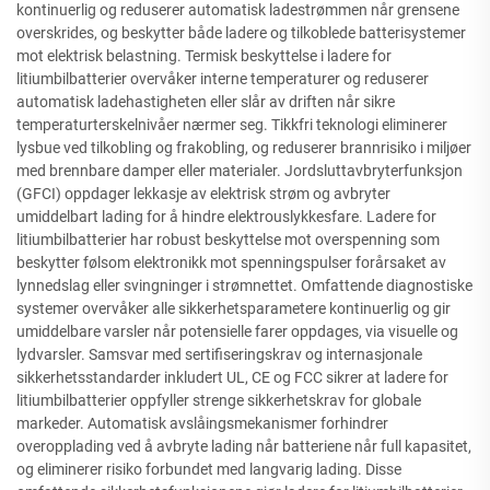
kontinuerlig og reduserer automatisk ladestrømmen når grensene
overskrides, og beskytter både ladere og tilkoblede batterisystemer
mot elektrisk belastning. Termisk beskyttelse i ladere for
litiumbilbatterier overvåker interne temperaturer og reduserer
automatisk ladehastigheten eller slår av driften når sikre
temperaturterskelnivåer nærmer seg. Tikkfri teknologi eliminerer
lysbue ved tilkobling og frakobling, og reduserer brannrisiko i miljøer
med brennbare damper eller materialer. Jordsluttavbryterfunksjon
(GFCI) oppdager lekkasje av elektrisk strøm og avbryter
umiddelbart lading for å hindre elektrouslykkesfare. Ladere for
litiumbilbatterier har robust beskyttelse mot overspenning som
beskytter følsom elektronikk mot spenningspulser forårsaket av
lynnedslag eller svingninger i strømnettet. Omfattende diagnostiske
systemer overvåker alle sikkerhetsparametere kontinuerlig og gir
umiddelbare varsler når potensielle farer oppdages, via visuelle og
lydvarsler. Samsvar med sertifiseringskrav og internasjonale
sikkerhetsstandarder inkludert UL, CE og FCC sikrer at ladere for
litiumbilbatterier oppfyller strenge sikkerhetskrav for globale
markeder. Automatisk avslåingsmekanismer forhindrer
overopplading ved å avbryte lading når batteriene når full kapasitet,
og eliminerer risiko forbundet med langvarig lading. Disse