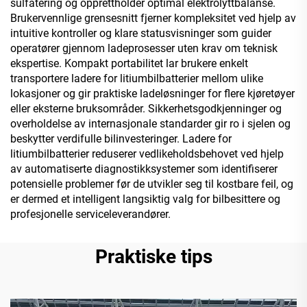
sulfatering og opprettholder optimal elektrolyttbalanse.
Brukervennlige grensesnitt fjerner kompleksitet ved hjelp av
intuitive kontroller og klare statusvisninger som guider
operatører gjennom ladeprosesser uten krav om teknisk
ekspertise. Kompakt portabilitet lar brukere enkelt
transportere ladere for litiumbilbatterier mellom ulike
lokasjoner og gir praktiske ladeløsninger for flere kjøretøyer
eller eksterne bruksområder. Sikkerhetsgodkjenninger og
overholdelse av internasjonale standarder gir ro i sjelen og
beskytter verdifulle bilinvesteringer. Ladere for
litiumbilbatterier reduserer vedlikeholdsbehovet ved hjelp
av automatiserte diagnostikksystemer som identifiserer
potensielle problemer før de utvikler seg til kostbare feil, og
er dermed et intelligent langsiktig valg for bilbesittere og
profesjonelle serviceleverandører.
Praktiske tips