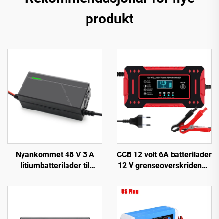
produkt
Nyankommet 48 V 3 A
CCB 12 volt 6A batterilader
litiumbatterilader til
12 V grenseoverskridende
Forebike-lader med 48 V
for biler og motorsykler
54,6 V 58,8 V 54,75 V 58,4
flere enheter lading
V utgang for EV-sykkel
biltilbehør
150 W DC