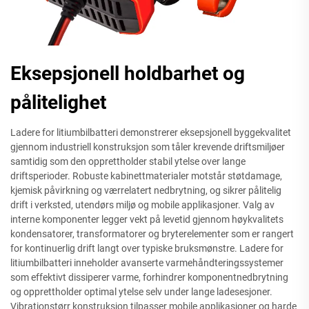
Eksepsjonell holdbarhet og
pålitelighet
Ladere for litiumbilbatteri demonstrerer eksepsjonell byggekvalitet
gjennom industriell konstruksjon som tåler krevende driftsmiljøer
samtidig som den opprettholder stabil ytelse over lange
driftsperioder. Robuste kabinettmaterialer motstår støtdamage,
kjemisk påvirkning og værrelatert nedbrytning, og sikrer pålitelig
drift i verksted, utendørs miljø og mobile applikasjoner. Valg av
interne komponenter legger vekt på levetid gjennom høykvalitets
kondensatorer, transformatorer og bryterelementer som er rangert
for kontinuerlig drift langt over typiske bruksmønstre. Ladere for
litiumbilbatteri inneholder avanserte varmehåndteringssystemer
som effektivt dissiperer varme, forhindrer komponentnedbrytning
og opprettholder optimal ytelse selv under lange ladesesjoner.
Vibrationstørr konstruksjon tilpasser mobile applikasjoner og harde