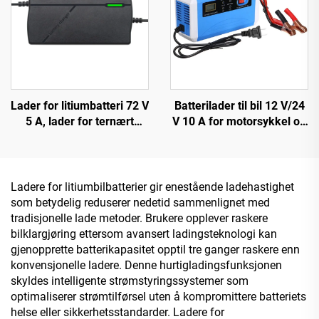
Lader for litiumbatteri 72 V
Batterilader til bil 12 V/24
5 A, lader for ternært
V 10 A for motorsykkel og
polymer, jernfosfat 84 V
bil OTP/OVP beskyttet bly-
88,2 V 87,6 V, lader for
syre batteri SCP-funksjon
elektrisk sykkel
elektrisk brannsikker
design
Ladere for litiumbilbatterier gir enestående ladehastighet
som betydelig reduserer nedetid sammenlignet med
tradisjonelle lade metoder. Brukere opplever raskere
bilklargjøring ettersom avansert ladingsteknologi kan
gjenopprette batterikapasitet opptil tre ganger raskere enn
konvensjonelle ladere. Denne hurtigladingsfunksjonen
skyldes intelligente strømstyringssystemer som
optimaliserer strømtilførsel uten å kompromittere batteriets
helse eller sikkerhetsstandarder. Ladere for