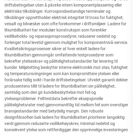
driftsbetingelser uten å påvirke intern komponentplassering eller
elektriske tilkoblinger. Korrosjonsbestandige terminaler og
tilkoblinger opprettholder elektrisk integritet til tross for fuktighet,
veisalt og bilvæsker som ofte forekommer i driftsmiljøer. Ladere for
litiumbilbatteri har modulær konstruksjon som forenkler
vedlikeholds- og reparasjonsprosedyrer, reduserer nedetid og
forlenger total levetid gjennom mulighet for komponentnivå-service.
Kvalitetsikringsprosesser sikrer at hver enkelt ladere for
litiumbilbatteri gjennomgår omfattende testprosedyrer som
bekrefter ytelseskrav og pålitelighetsstandarder før levering til
kunder. Miljøtetting beskytter interne elektronikk mot støv, fuktighet
og temperatursvingninger som kan kompromittere ytelsen eller
forårsake tidlig svikt i harde driftsbetingelser. Utvidet garanti dekker
produsentens tillit til ladere for litiumbilbatteri sin pålitelighet,
samtidig som den gir kundebeskyttelse mot feil og
ytelsesproblemer. Felttestdata bekrefter eksepsjonelle
pålitelighetsrater med gjennomsnittlig tid mellom feil som overstiger
bransjestandarder med betydelig margin. Den robuste
designfilosofien bak ladere for litiumbilbatteri prioriterer langsiktig
verdi gjennom reduserte vedlikehøyskrev, minimal nedetid og
konsekvent ytelse som rettferdiggjør den opprinnelige investeringen