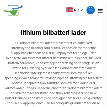
NO
lithium bilbatteri lader
En ladbare bilbatterilader representerer en sofistikert
strømstyringsløsning som er utviklet spesielt for moderne
bilapplikasjoner som bruker litiumpolymer-teknologi. Dette
avanserte ladesystemet utfører flere kritiske funksjoner, inkludert
batterivedlikehold, kapasitetsgjenoppretting og forlengelse av
levetid for elbiler og hybride biler. Ladbare bilbatteriladere
inneholder intelligente ladealgoritmer som overvåker
spenningsnivåer, temperatursvingninger og strømstyrke for å sikre
optimal ladeprestasjon samtidig som overopplading eller
varmeskader unngås. Moderne enheter for ladbare bilbatteriladere
har mikroprosessorstyrte lade-trinn som tilpasser seg ulike
batterikjemi og kapasiteter, noe som gjør dem til et allsidig verktøy
for ulike bilapplikasjoner. Den teknologiske grunnlaget for disse