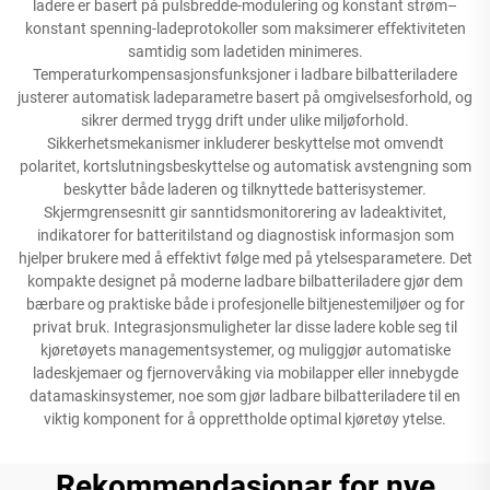
ladere er basert på pulsbredde-modulering og konstant strøm–
konstant spenning-ladeprotokoller som maksimerer effektiviteten
samtidig som ladetiden minimeres.
Temperaturkompensasjonsfunksjoner i ladbare bilbatteriladere
justerer automatisk ladeparametre basert på omgivelsesforhold, og
sikrer dermed trygg drift under ulike miljøforhold.
Sikkerhetsmekanismer inkluderer beskyttelse mot omvendt
polaritet, kortslutningsbeskyttelse og automatisk avstengning som
beskytter både laderen og tilknyttede batterisystemer.
Skjermgrensesnitt gir sanntidsmonitorering av ladeaktivitet,
indikatorer for batteritilstand og diagnostisk informasjon som
hjelper brukere med å effektivt følge med på ytelsesparametere. Det
kompakte designet på moderne ladbare bilbatteriladere gjør dem
bærbare og praktiske både i profesjonelle biltjenestemiljøer og for
privat bruk. Integrasjonsmuligheter lar disse ladere koble seg til
kjøretøyets managementsystemer, og muliggjør automatiske
ladeskjemaer og fjernovervåking via mobilapper eller innebygde
datamaskinsystemer, noe som gjør ladbare bilbatteriladere til en
viktig komponent for å opprettholde optimal kjøretøy ytelse.
Rekommendasjonar for nye