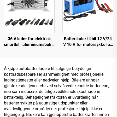
utgangsport
36 V lader for elektrisk
Batterilader til bil 12 V/24
smartbil i aluminiumsboks,
V 10 A for motorsykkel og
ny rask ladeteknologi for
bil OTP/OVP beskyttet bly-
litiumbatteri
syre batteri SCP-funksjon
elektrisk brannsikker
design
Å kjøpe autobatteriladere til salgs gir betydelige
kostnadsbesparelser sammenlignet med profesjonelle
ladingstjenester eller nødveien hjelp. Bileiere unngår
gjentakende tjenestefe ved selv å vedlikeholde batteriene,
noe som reduserer de årlige vedlikeholdskostnadene
betraktelig. Behagelighetsfaktoren er uvurderlig når
batterier svikter på ugunstige tidspunkter eller i
avsidesliggende områder der profesjonell hjelp ikke er
tilgjengelig. Brukere kan gjenopprette batterikraften innen