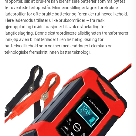
rapporter, slik at brukere kan identifisere batterier som må byttes
før uventede feil oppstår. Minneinnstillinger lagrer foretrukne
ladeprofiler for ofte brukte batterier og forenkler rutinevedlikehold.
Flere lademodus tillater ulike bruksområder – fra rask
gjenopplading i nødsituasjoner til svak dråpelading for
langtidslagring. Denne ekstraordinære allsidigheten transformerer
innkjøp av én bilbatterilader til en helhetlig løsning for
batterivedlikehold som vokser med endringer i eierskap og
teknologiske fremskritt innen batteriteknologi.