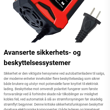
Avanserte sikkerhets- og
beskyttelsessystemer
Sikkerhet er den viktigste hensynene ved autobatteriladere til salgs,
der moderne enheter inneholder flere beskyttelseslag som sikrer
både brukere og utstyr mot potensielle farer knyttet til elektrisk
lading. Beskyttelse mot omvendt polaritet fungerer som første
forsvarslinje ved å forhindre skade når tilkoblinger av mislighet
kobles feil, ved automatisk å slå av strømforsyningen før skadelig
strømflyt begynner. Denne kritiske sikkerhetsfunksjonen beskytter
dyrebare elektroniske komponenter i både laderen og kjøretøyet