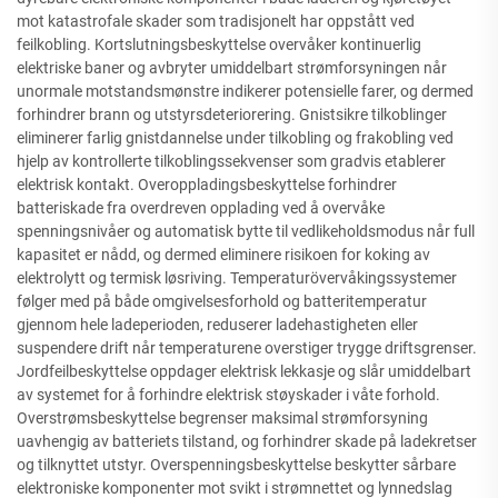
mot katastrofale skader som tradisjonelt har oppstått ved
feilkobling. Kortslutningsbeskyttelse overvåker kontinuerlig
elektriske baner og avbryter umiddelbart strømforsyningen når
unormale motstandsmønstre indikerer potensielle farer, og dermed
forhindrer brann og utstyrsdeteriorering. Gnistsikre tilkoblinger
eliminerer farlig gnistdannelse under tilkobling og frakobling ved
hjelp av kontrollerte tilkoblingssekvenser som gradvis etablerer
elektrisk kontakt. Overoppladingsbeskyttelse forhindrer
batteriskade fra overdreven opplading ved å overvåke
spenningsnivåer og automatisk bytte til vedlikeholdsmodus når full
kapasitet er nådd, og dermed eliminere risikoen for koking av
elektrolytt og termisk løsriving. Temperaturövervåkingssystemer
følger med på både omgivelsesforhold og batteritemperatur
gjennom hele ladeperioden, reduserer ladehastigheten eller
suspendere drift når temperaturene overstiger trygge driftsgrenser.
Jordfeilbeskyttelse oppdager elektrisk lekkasje og slår umiddelbart
av systemet for å forhindre elektrisk støyskader i våte forhold.
Overstrømsbeskyttelse begrenser maksimal strømforsyning
uavhengig av batteriets tilstand, og forhindrer skade på ladekretser
og tilknyttet utstyr. Overspenningsbeskyttelse beskytter sårbare
elektroniske komponenter mot svikt i strømnettet og lynnedslag