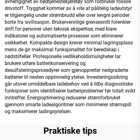
avhengighet av nødtjenestekjøretøy som forbruker fossile
drivstoff. Trygghet kommer av å vite at pålitelig ladeutstyr
er tilgjengelig under strømbrudd eller over lengre perioder
borte fra sivilisasjon. Brukervennlige grensesnitt forenkler
drift for personer uten teknisk ekspertise, med klare
indikatorer og automatiserte prosesser som eliminerer
usikkerhet. Kompakte design krever minimal lagringsplass
mens de gir maksimal funksjonalitet for beredskap i
nødstilfeller. Profesjonelle vedlikeholdsmuligheter lar
brukere utføre batterikonservering og
desulfateringsprosedyrer som gjenoppretter nedgraderte
batterier til nesten opprinnelig ytelse. Investeringssikring
går utover umiddelbare ladebehov ved å tilby diagnostiske
funksjoner som identifiserer batteriproblemer før totalt svikt
inntreffer. Energioptimering reduserer strømforbruket
gjennom smarte ladealgoritmer som minimerer strømspill
og maksimerer ladingsytelsen.
Praktiske tips