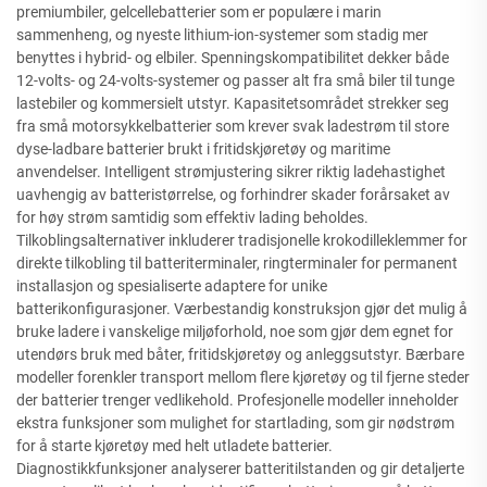
premiumbiler, gelcellebatterier som er populære i marin
sammenheng, og nyeste lithium-ion-systemer som stadig mer
benyttes i hybrid- og elbiler. Spenningskompatibilitet dekker både
12-volts- og 24-volts-systemer og passer alt fra små biler til tunge
lastebiler og kommersielt utstyr. Kapasitetsområdet strekker seg
fra små motorsykkelbatterier som krever svak ladestrøm til store
dyse-ladbare batterier brukt i fritidskjøretøy og maritime
anvendelser. Intelligent strømjustering sikrer riktig ladehastighet
uavhengig av batteristørrelse, og forhindrer skader forårsaket av
for høy strøm samtidig som effektiv lading beholdes.
Tilkoblingsalternativer inkluderer tradisjonelle krokodilleklemmer for
direkte tilkobling til batteriterminaler, ringterminaler for permanent
installasjon og spesialiserte adaptere for unike
batterikonfigurasjoner. Værbestandig konstruksjon gjør det mulig å
bruke ladere i vanskelige miljøforhold, noe som gjør dem egnet for
utendørs bruk med båter, fritidskjøretøy og anleggsutstyr. Bærbare
modeller forenkler transport mellom flere kjøretøy og til fjerne steder
der batterier trenger vedlikehold. Profesjonelle modeller inneholder
ekstra funksjoner som mulighet for startlading, som gir nødstrøm
for å starte kjøretøy med helt utladete batterier.
Diagnostikkfunksjoner analyserer batteritilstanden og gir detaljerte