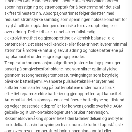
innen den første ladeperioden. I denne fasen overvåker laderen
spenningsstigning og strømopptak for å bestemme når det skal
skiftes til neste trinn. Absorpsjonstrinnet følger deretter, med
redusert strømstyrke samtidig som spenningen holdes konstant for
trygt å fullføre oppladningen uten risiko for overoppheting eller
overladning. Dette kritiske trinnet sikrer fullstendig
elektrolyttmetthet og gjenoppretting av kjemisk balanse i alle
battericeller. Det siste vedlikeholds- eller float-trinnet leverer minimal
strøm for å motvirke naturlig selvutladning og holde batteriene på
toppkapasitet under lengre lagringsperioder.
Temperaturkompensasjonsalgoritmer justerer ladingspenninger
basert på omgivelsesforholdene, noe som sikrer optimal ytelse
gjennom sesongmessige temperatursvingninger som betydelig
påvirker batterikjemi. Avanserte pulsladeteknikker bryter ned
sulfater som samler seg på batteriplatene under normal bruk,
effektivt reparerer eldre batterier og gjenoppretter tapt kapasitet.
Automatisk deteksjonssystem identifiserer batteritype og -tilstand
og velger passende ladeprofiler for konvensjonelle overfylte, AGM,
gelcelle- og litium-ion-teknologier uten brukerintervensjon.
Sikkerhetsovervåking sporer hele tiden ladehendelsen og avbryter
umiddelbart strømforsyningen hvis unormale forhold oppstår, slik
som overdreven temperaturstigning, spenningsunntall eller