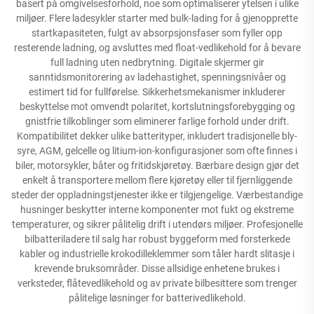
basert på omgivelsesforhold, noe som optimaliserer ytelsen i ulike
miljøer. Flere ladesykler starter med bulk-lading for å gjenopprette
startkapasiteten, fulgt av absorpsjonsfaser som fyller opp
resterende ladning, og avsluttes med float-vedlikehold for å bevare
full ladning uten nedbrytning. Digitale skjermer gir
sanntidsmonitorering av ladehastighet, spenningsnivåer og
estimert tid for fullførelse. Sikkerhetsmekanismer inkluderer
beskyttelse mot omvendt polaritet, kortslutningsforebygging og
gnistfrie tilkoblinger som eliminerer farlige forhold under drift.
Kompatibilitet dekker ulike batterityper, inkludert tradisjonelle bly-
syre, AGM, gelcelle og litium-ion-konfigurasjoner som ofte finnes i
biler, motorsykler, båter og fritidskjøretøy. Bærbare design gjør det
enkelt å transportere mellom flere kjøretøy eller til fjernliggende
steder der oppladningstjenester ikke er tilgjengelige. Værbestandige
husninger beskytter interne komponenter mot fukt og ekstreme
temperaturer, og sikrer pålitelig drift i utendørs miljøer. Profesjonelle
bilbatteriladere til salg har robust byggeform med forsterkede
kabler og industrielle krokodilleklemmer som tåler hardt slitasje i
krevende bruksområder. Disse allsidige enhetene brukes i
verksteder, flåtevedlikehold og av private bilbesittere som trenger
pålitelige løsninger for batterivedlikehold.