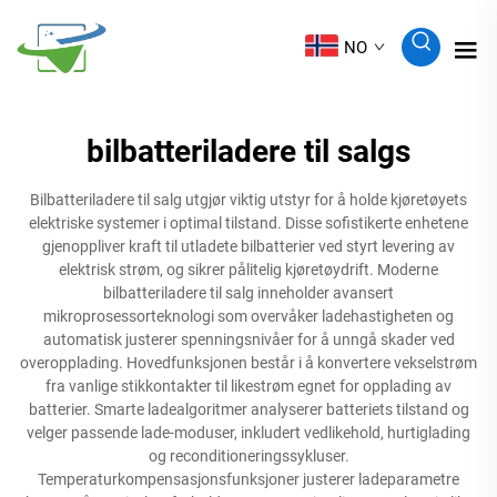
NO
bilbatteriladere til salgs
Bilbatteriladere til salg utgjør viktig utstyr for å holde kjøretøyets
elektriske systemer i optimal tilstand. Disse sofistikerte enhetene
gjenoppliver kraft til utladete bilbatterier ved styrt levering av
elektrisk strøm, og sikrer pålitelig kjøretøydrift. Moderne
bilbatteriladere til salg inneholder avansert
mikroprosessorteknologi som overvåker ladehastigheten og
automatisk justerer spenningsnivåer for å unngå skader ved
overopplading. Hovedfunksjonen består i å konvertere vekselstrøm
fra vanlige stikkontakter til likestrøm egnet for opplading av
batterier. Smarte ladealgoritmer analyserer batteriets tilstand og
velger passende lade-moduser, inkludert vedlikehold, hurtiglading
og reconditioneringssykluser.
Temperaturkompensasjonsfunksjoner justerer ladeparametre