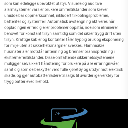
som kan ødelegge ubevoktet utstyr. Visuelle og auditive
alarmsystemer varsler brukere om feiltilstander som krever
umiddelbar oppmerksomhet, inkludert tilkoblingsproblemer,
batterifeil og systemfeil. Automatisk avstengning aktiveres når
oppladingen er ferdig eller problemer oppstår, noe som eliminerer
behovet for konstant tilsyn samtidig som det sikrer trygg drift uten
tilsyn. Kraftige kabler og kontakter tåler hyppig bruk og eksponering
for miljø uten at sikkerhetsmarginer svekkes. Flammsikre
husmaterialer motstår antenning og bremser brannspredning i
ekstreme feiltilstander. Disse omfattende sikkerhetssystemene
muliggjør selvsikkert håndtering for brukere på alle erfaringnivåer,
samtidig som de beskytter verdifulle kjøretøy og utstyr mot elektrisk
skade, og gjør autobatteriladere til salgs til uvurderlige verktøy for
trygg batterievedlikehold.