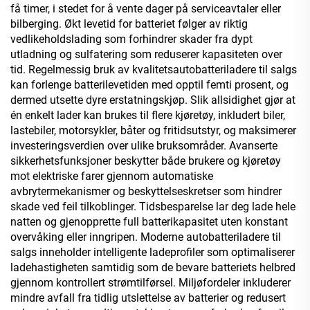
få timer, i stedet for å vente dager på serviceavtaler eller
bilberging. Økt levetid for batteriet følger av riktig
vedlikeholdslading som forhindrer skader fra dypt
utladning og sulfatering som reduserer kapasiteten over
tid. Regelmessig bruk av kvalitetsautobatteriladere til salgs
kan forlenge batterilevetiden med opptil femti prosent, og
dermed utsette dyre erstatningskjøp. Slik allsidighet gjør at
én enkelt lader kan brukes til flere kjøretøy, inkludert biler,
lastebiler, motorsykler, båter og fritidsutstyr, og maksimerer
investeringsverdien over ulike bruksområder. Avanserte
sikkerhetsfunksjoner beskytter både brukere og kjøretøy
mot elektriske farer gjennom automatiske
avbrytermekanismer og beskyttelseskretser som hindrer
skade ved feil tilkoblinger. Tidsbesparelse lar deg lade hele
natten og gjenopprette full batterikapasitet uten konstant
overvåking eller inngripen. Moderne autobatteriladere til
salgs inneholder intelligente ladeprofiler som optimaliserer
ladehastigheten samtidig som de bevare batteriets helbred
gjennom kontrollert strømtilførsel. Miljøfordeler inkluderer
mindre avfall fra tidlig utslettelse av batterier og redusert