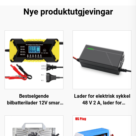
Nye produktutgjevingar
Bestselgende
Lader for elektrisk sykkel
bilbatterilader 12V smart
48 V 2 A, lader for
bly-syre
litiumion-, LiFePO4- og
reparasjonsbatterilader,
bly-syre-batteri, 48 V
intelligent pulsreparasjon
automatisk 2 A 54,6 V 58,8
12V batterilader
V med 150 W DC-