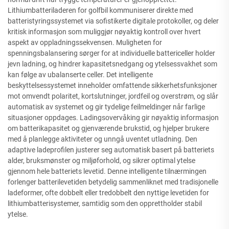
Lithiumbatteriladeren for golfbil kommuniserer direkte med
batteristyringssystemet via sofistikerte digitale protokoller, og deler
kritisk informasjon som muliggjør nøyaktig kontroll over hvert
aspekt av oppladningssekvensen. Muligheten for
spenningsbalansering sørger for at individuelle battericeller holder
jevn ladning, og hindrer kapasitetsnedgang og ytelsessvakhet som
kan følge av ubalanserte celler. Det intelligente
beskyttelsessystemet inneholder omfattende sikkerhetsfunksjoner
mot omvendt polaritet, kortslutninger, jordfeil og overstrøm, og slår
automatisk av systemet og gir tydelige feilmeldinger når farlige
situasjoner oppdages. Ladingsovervåking gir nøyaktig informasjon
om batterikapasitet og gjenværende brukstid, og hjelper brukere
med å planlegge aktiviteter og unngå uventet utladning. Den
adaptive ladeprofilen justerer seg automatisk basert på batteriets
alder, bruksmønster og miljøforhold, og sikrer optimal ytelse
gjennom hele batteriets levetid. Denne intelligente tilnærmingen
forlenger batterilevetiden betydelig sammenliknet med tradisjonelle
ladeformer, ofte dobbelt eller tredobbelt den nyttige levetiden for
lithiumbatterisystemer, samtidig som den opprettholder stabil
ytelse.