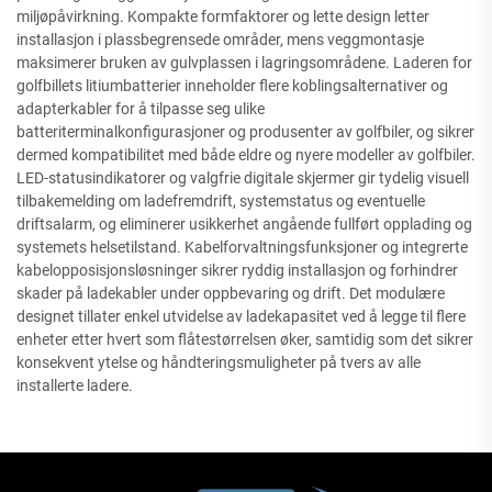
miljøpåvirkning. Kompakte formfaktorer og lette design letter
installasjon i plassbegrensede områder, mens veggmontasje
maksimerer bruken av gulvplassen i lagringsområdene. Laderen for
golfbillets litiumbatterier inneholder flere koblingsalternativer og
adapterkabler for å tilpasse seg ulike
batteriterminalkonfigurasjoner og produsenter av golfbiler, og sikrer
dermed kompatibilitet med både eldre og nyere modeller av golfbiler.
LED-statusindikatorer og valgfrie digitale skjermer gir tydelig visuell
tilbakemelding om ladefremdrift, systemstatus og eventuelle
driftsalarm, og eliminerer usikkerhet angående fullført opplading og
systemets helsetilstand. Kabelforvaltningsfunksjoner og integrerte
kabelopposisjonsløsninger sikrer ryddig installasjon og forhindrer
skader på ladekabler under oppbevaring og drift. Det modulære
designet tillater enkel utvidelse av ladekapasitet ved å legge til flere
enheter etter hvert som flåtestørrelsen øker, samtidig som det sikrer
konsekvent ytelse og håndteringsmuligheter på tvers av alle
installerte ladere.