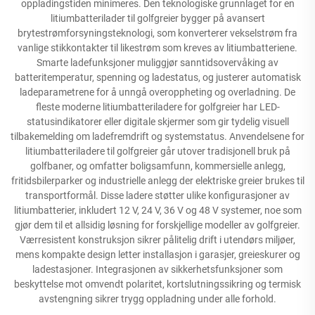
oppladingstiden minimeres. Den teknologiske grunnlaget for en
litiumbatterilader til golfgreier bygger på avansert
brytestrømforsyningsteknologi, som konverterer vekselstrøm fra
vanlige stikkontakter til likestrøm som kreves av litiumbatteriene.
Smarte ladefunksjoner muliggjør sanntidsovervåking av
batteritemperatur, spenning og ladestatus, og justerer automatisk
ladeparametrene for å unngå overoppheting og overladning. De
fleste moderne litiumbatteriladere for golfgreier har LED-
statusindikatorer eller digitale skjermer som gir tydelig visuell
tilbakemelding om ladefremdrift og systemstatus. Anvendelsene for
litiumbatteriladere til golfgreier går utover tradisjonell bruk på
golfbaner, og omfatter boligsamfunn, kommersielle anlegg,
fritidsbilerparker og industrielle anlegg der elektriske greier brukes til
transportformål. Disse ladere støtter ulike konfigurasjoner av
litiumbatterier, inkludert 12 V, 24 V, 36 V og 48 V systemer, noe som
gjør dem til et allsidig løsning for forskjellige modeller av golfgreier.
Værresistent konstruksjon sikrer pålitelig drift i utendørs miljøer,
mens kompakte design letter installasjon i garasjer, greieskurer og
ladestasjoner. Integrasjonen av sikkerhetsfunksjoner som
beskyttelse mot omvendt polaritet, kortslutningssikring og termisk
avstengning sikrer trygg oppladning under alle forhold.