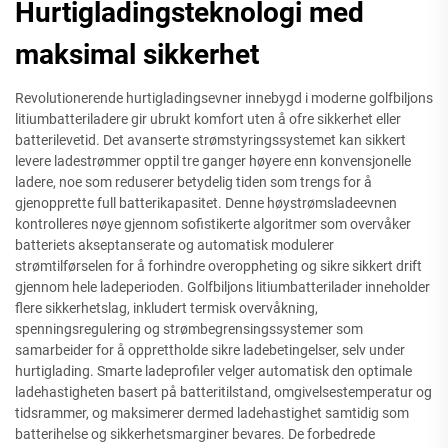
Hurtigladingsteknologi med
maksimal sikkerhet
Revolutionerende hurtigladingsevner innebygd i moderne golfbiljons
litiumbatteriladere gir ubrukt komfort uten å ofre sikkerhet eller
batterilevetid. Det avanserte strømstyringssystemet kan sikkert
levere ladestrømmer opptil tre ganger høyere enn konvensjonelle
ladere, noe som reduserer betydelig tiden som trengs for å
gjenopprette full batterikapasitet. Denne høystrømsladeevnen
kontrolleres nøye gjennom sofistikerte algoritmer som overvåker
batteriets akseptanserate og automatisk modulerer
strømtilførselen for å forhindre overoppheting og sikre sikkert drift
gjennom hele ladeperioden. Golfbiljons litiumbatterilader inneholder
flere sikkerhetslag, inkludert termisk overvåkning,
spenningsregulering og strømbegrensingssystemer som
samarbeider for å opprettholde sikre ladebetingelser, selv under
hurtiglading. Smarte ladeprofiler velger automatisk den optimale
ladehastigheten basert på batteritilstand, omgivelsestemperatur og
tidsrammer, og maksimerer dermed ladehastighet samtidig som
batterihelse og sikkerhetsmarginer bevares. De forbedrede