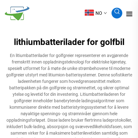
NO
lithiumbatterilader for golfbil
En litiumbatterilader for golfgreier representerer en avgjørende
fremskritt innen oppladningsteknologi for elektriske kjøretøy,
spesielt utformet for å møte de unike strømbehovene til moderne
golfgreier utstyrt med litiumion-batterisystemer. Denne sofistikerte
ladeenheten fungerer som hovedgrensesnittet mellom
batteripakken på din golfgreie og strømnettet, og sikrer optimal
ytelse og levetid for din investering. Litiumbatteriladeren for
golfgreier inneholder banebrytende ladingsalgoritmer som
kommuniserer direkte med batteristyringssystemet for å levere
nøyaktige spennings- og strømnivåer gjennom hele
oppladningsforløpet. Disse ladere bruker flertrinns ladeprotokoller,
inkludert bulk-lading, absorpsjon og svævevedlikeholdsfasen, som
sammen virker for å maksimere batterilevetiden samtidig som