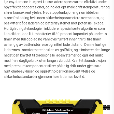
kjølesystemene integrert i disse ladere spres varme effektivt under
høyeffektladeoperasjoner, og holder optimale driftstemperaturer og
sikrer konsekvent ytelse. Nødstoppfunksjoner gir umiddelbar
strømfrakobling hvis noen sikkerhetsparametere overskrides, og
beskytter både laderen og batterisystemet mot potensiell skade.
Hurtigladingsteknologien inkluderer spesialiserte algoritmer som
kan sikkert lade litiumbatterier til 80 prosent kapasitet på under to
timer, med full opplading vanligvis fullført innen tre til fire timer
avhengig av batteristørrelse og initiell lade tilstand. Denne hurtige
ladeevnen transformerer bruken av golfbiler, og eliminerer den lange
nedetiden knyttet til tradisjonelle ladesystemer og gjør det mulig
med flere daglige bruk uten lange avbrudd. Kvalitetskonstruksjon
med premiumkomponenter sikrer pålitelig drift under gjentatte
hurtiglade-sykluser, og opprettholder konsekvent ytelse og
sikkerhetsstandarder gjennom hele ladernes levetid.