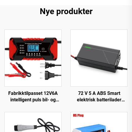
Nye produkter
Fabrikktilpasset 12V6A
72 V 5 A ABS Smart
intelligent puls bil- og
elektrisk batterilader
motorsykkelbatterilader
Litium 20S23S for Lifepo4
12V6A automatisk
El-sykkel-lader 84 V 87,6 V
strømforsyning med OVP-
88,2 V 72 V
beskyttelse Pd