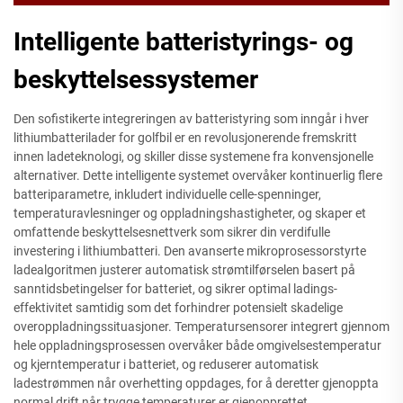
Intelligente batteristyrings- og
beskyttelsessystemer
Den sofistikerte integreringen av batteristyring som inngår i hver
lithiumbatterilader for golfbil er en revolusjonerende fremskritt
innen ladeteknologi, og skiller disse systemene fra konvensjonelle
alternativer. Dette intelligente systemet overvåker kontinuerlig flere
batteriparametre, inkludert individuelle celle-spenninger,
temperaturavlesninger og oppladningshastigheter, og skaper et
omfattende beskyttelsesnettverk som sikrer din verdifulle
investering i lithiumbatteri. Den avanserte mikroprosessorstyrte
ladealgoritmen justerer automatisk strømtilførselen basert på
sanntidsbetingelser for batteriet, og sikrer optimal ladings-
effektivitet samtidig som det forhindrer potensielt skadelige
overoppladningssituasjoner. Temperatursensorer integrert gjennom
hele oppladningsprosessen overvåker både omgivelsestemperatur
og kjerntemperatur i batteriet, og reduserer automatisk
ladestrømmen når overhetting oppdages, for å deretter gjenoppta
normal drift når trygge temperaturer er gjenopprettet.