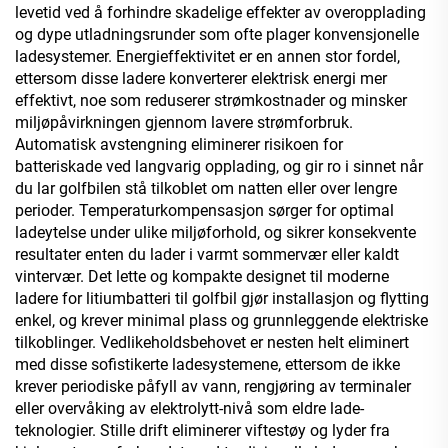
levetid ved å forhindre skadelige effekter av overopplading
og dype utladningsrunder som ofte plager konvensjonelle
ladesystemer. Energieffektivitet er en annen stor fordel,
ettersom disse ladere konverterer elektrisk energi mer
effektivt, noe som reduserer strømkostnader og minsker
miljøpåvirkningen gjennom lavere strømforbruk.
Automatisk avstengning eliminerer risikoen for
batteriskade ved langvarig opplading, og gir ro i sinnet når
du lar golfbilen stå tilkoblet om natten eller over lengre
perioder. Temperaturkompensasjon sørger for optimal
ladeytelse under ulike miljøforhold, og sikrer konsekvente
resultater enten du lader i varmt sommervær eller kaldt
vintervær. Det lette og kompakte designet til moderne
ladere for litiumbatteri til golfbil gjør installasjon og flytting
enkel, og krever minimal plass og grunnleggende elektriske
tilkoblinger. Vedlikeholdsbehovet er nesten helt eliminert
med disse sofistikerte ladesystemene, ettersom de ikke
krever periodiske påfyll av vann, rengjøring av terminaler
eller overvåking av elektrolytt-nivå som eldre lade-
teknologier. Stille drift eliminerer viftestøy og lyder fra