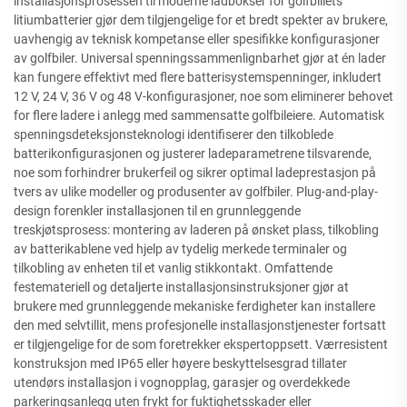
installasjonsprosessen til moderne ladbokser for golfbillets
litiumbatterier gjør dem tilgjengelige for et bredt spekter av brukere,
uavhengig av teknisk kompetanse eller spesifikke konfigurasjoner
av golfbiler. Universal spenningssammenlignbarhet gjør at én lader
kan fungere effektivt med flere batterisystemspenninger, inkludert
12 V, 24 V, 36 V og 48 V-konfigurasjoner, noe som eliminerer behovet
for flere ladere i anlegg med sammensatte golfbileiere. Automatisk
spenningsdeteksjonsteknologi identifiserer den tilkoblede
batterikonfigurasjonen og justerer ladeparametrene tilsvarende,
noe som forhindrer brukerfeil og sikrer optimal ladeprestasjon på
tvers av ulike modeller og produsenter av golfbiler. Plug-and-play-
design forenkler installasjonen til en grunnleggende
treskjøtsprosess: montering av laderen på ønsket plass, tilkobling
av batterikablene ved hjelp av tydelig merkede terminaler og
tilkobling av enheten til et vanlig stikkontakt. Omfattende
festemateriell og detaljerte installasjonsinstruksjoner gjør at
brukere med grunnleggende mekaniske ferdigheter kan installere
den med selvtillit, mens profesjonelle installasjonstjenester fortsatt
er tilgjengelige for de som foretrekker ekspertoppsett. Værresistent
konstruksjon med IP65 eller høyere beskyttelsesgrad tillater
utendørs installasjon i vognopplag, garasjer og overdekkede
parkeringsanlegg uten frykt for fuktighetsskader eller