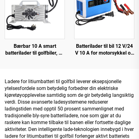
Bærbar 10 A smart
Batterilader til bil 12 V/24
batterilader til golfbiler, 48
V 10 A for motorsykkel og
V 72 V, hurtiglading i
bil OTP/OVP beskyttet bly-
aluminiumsboks til bil og
syre batteri SCP-funksjon
motorsykkel
elektrisk brannsikker
design
Ladere for litiumbatteri til golfbil leverer eksepsjonelle
ytelsesfordele som betydelig forbedrer din elektriske
kjøretøyopplevelse samtidig som de gir betydelig langsiktig
verdi. Disse avanserte ladesystemene reduserer
ladingstiden med opptil 50 prosent sammenlignet med
tradisjonelle bly-syre batteriladere, noe som gjør at du
raskere kan komme tilbake til banen eller fortsette daglige
aktiviteter. Den intelligente lade-teknologien innebygd i hver
ladere for litiumbatteri til golfbil forlenger aktivt batteriets