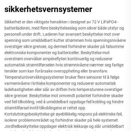
sikkerhetsvernsystemer
Sikkerhet er den viktigste hensikten i designet av 72 V LiFePO4-
batteriladeren, med flere beskyttelseslag som sikrer både utstyr og
personell under drift. Laderen har avansert beskyttelse mot over
spenning som umiddelbart kutter strømmen hvis spenningsnivåene
overstiger sikre grenser, og dermed forhindrer skader på følsomme
elektroniske komponenter og battericeller. Beskyttelse mot
overstrøm overvåker ampèreflyten kontinuerlig og reduserer
automatisk strømtilførselen hvis strømnivåene nærmer seg farlige
terskler som kan forårsake overoppheting eller brannfare.
Temperaturövervåkingssystemer bruker flere sensorer til å følge
varmenivåene i kritiske komponenter og reduserer automatisk
ladehastigheten eller slår av driften hvis temperaturene overstiger
sikre grenser. Beskyttelse mot omvendt polaritet forhindrer skader
ved feil tilkobling, ved å umiddelbart oppdage feil kobling og hindre
strømtilførsel inntil tilkoblingene er rettet opp.
Kortslutningsbeskyttelse gir øyeblikkelig respons på elektriske feil,
isolerer problemområdet og forhindrer skader på hele systemet.
Jordfeilbeskyttelse oppdager elektrisk lekkasje og slår umiddelbart