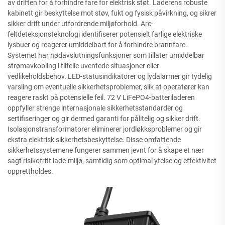
av driften for å forhindre fare for elektrisk støt. Laderens robuste
kabinett gir beskyttelse mot støv, fukt og fysisk påvirkning, og sikrer
sikker drift under utfordrende miljøforhold. Arc-
feltdeteksjonsteknologi identifiserer potensielt farlige elektriske
lysbuer og reagerer umiddelbart for å forhindre brannfare.
Systemet har nødavslutningsfunksjoner som tillater umiddelbar
strømavkobling i tilfelle uventede situasjoner eller
vedlikeholdsbehov. LED-statusindikatorer og lydalarmer gir tydelig
varsling om eventuelle sikkerhetsproblemer, slik at operatører kan
reagere raskt på potensielle feil. 72 V LiFePO4-batteriladeren
oppfyller strenge internasjonale sikkerhetsstandarder og
sertifiseringer og gir dermed garanti for pålitelig og sikker drift.
Isolasjonstransformatorer eliminerer jordløkksproblemer og gir
ekstra elektrisk sikkerhetsbeskyttelse. Disse omfattende
sikkerhetssystemene fungerer sammen jevnt for å skape et nær
sagt risikofritt lade-miljø, samtidig som optimal ytelse og effektivitet
opprettholdes.