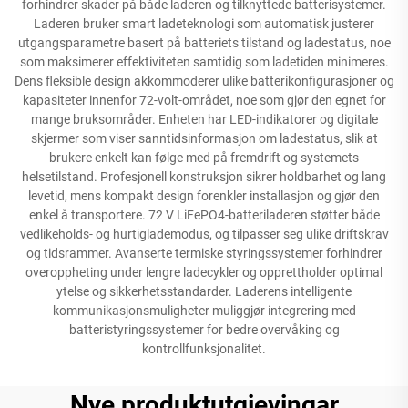
forhindrer skader på både laderen og tilknyttede batterisystemer.
Laderen bruker smart ladeteknologi som automatisk justerer
utgangsparametre basert på batteriets tilstand og ladestatus, noe
som maksimerer effektiviteten samtidig som ladetiden minimeres.
Dens fleksible design akkommoderer ulike batterikonfigurasjoner og
kapasiteter innenfor 72-volt-området, noe som gjør den egnet for
mange bruksområder. Enheten har LED-indikatorer og digitale
skjermer som viser sanntidsinformasjon om ladestatus, slik at
brukere enkelt kan følge med på fremdrift og systemets
helsetilstand. Profesjonell konstruksjon sikrer holdbarhet og lang
levetid, mens kompakt design forenkler installasjon og gjør den
enkel å transportere. 72 V LiFePO4-batteriladeren støtter både
vedlikeholds- og hurtiglademodus, og tilpasser seg ulike driftskrav
og tidsrammer. Avanserte termiske styringssystemer forhindrer
overoppheting under lengre ladecykler og opprettholder optimal
ytelse og sikkerhetsstandarder. Laderens intelligente
kommunikasjonsmuligheter muliggjør integrering med
batteristyringssystemer for bedre overvåking og
kontrollfunksjonalitet.
Nye produktutgjevingar