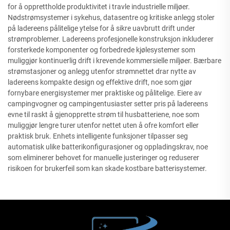
for å opprettholde produktivitet i travle industrielle miljøer.
Nødstrømsystemer i sykehus, datasentre og kritiske anlegg stoler
på ladereens pålitelige ytelse for å sikre uavbrutt drift under
strømproblemer. Ladereens profesjonelle konstruksjon inkluderer
forsterkede komponenter og forbedrede kjølesystemer som
muliggjør kontinuerlig drift i krevende kommersielle miljøer. Bærbare
strømstasjoner og anlegg utenfor strømnettet drar nytte av
ladereens kompakte design og effektive drift, noe som gjør
fornybare energisystemer mer praktiske og pålitelige. Eiere av
campingvogner og campingentusiaster setter pris på ladereens
evne til raskt å gjenopprette strøm til husbatteriene, noe som
muliggjør lengre turer utenfor nettet uten å ofre komfort eller
praktisk bruk. Enhets intelligente funksjoner tilpasser seg
automatisk ulike batterikonfigurasjoner og oppladingskrav, noe
som eliminerer behovet for manuelle justeringer og reduserer
risikoen for brukerfeil som kan skade kostbare batterisystemer.