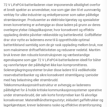
72 V LiFePO4-batteriladeren viser imponerende allsidighet overfor
et bredt spekter av anvendelser, noe som gjør den til et uunnværlig
verktøy for ulike industrier og enkeltpersoner som søker pålitelige
strømløsninger. Produsenter av elektriske kjøretøy og spesialister
innen konvertering er avhengige av disse ladere på grunn av deres
overlegne ytelse i bilapplikasjoner, hvor konsekvent og effektiv
opplading direkte påvirker rekkevidde og batterilevetid. Golfbilfleter
drar stor nytte av ladereens evne til å opprettholde optimal
batteritilstand samtidig som de gir rask opplading mellom bruk, noe
som maksimerer driftseffektiviteten og reduserer nedetid. Maritim
bruk krever den robuste konstruksjonen og værbestandige
egenskapene som gjør 72 V LiFePO4-batteriladeren ideell for båter
og vannfartøyer der pålitelighet ikke kan kompromitteres.
Solenergilagringssystemer bruker disse ladere til å vedlikeholde
reservebatteribanker og sikre konsekvent strømtilgang i perioder
med høy belastning eller strømbrudd.
Telekommunikasjonsinfrastruktur er avhengig av ladereens
pålitelighet for å holde kritiske kommunikasjonssystemer operative
under strømavbrudd, der selv korte forstyrrelser kan få alvorlige
konsekvenser. Materiellhåndteringsutstyr, inkludert gaffeltrukker og
lagerkjøretøyer, krever ladereens raske og effektive strømforsyning