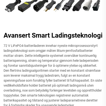
Avansert Smart Ladingsteknologi
72 V LiFePO4-batteriladeren innehar nyeste mikroprosessorstyrt
ladingsteknologi som omgjør måten litium-jernfosfatbatterier
mottar strøm. Dette intelligente systemet overvåker kontinuerlig
batterispenning, strøm og temperatur gjennom hele ladeperioden
og foretar sanntidsjusteringer for å optimere ytelse og sikkerhet.
Den flertrins ladingsalgoritmen starter med en konstant strømfase
som leverer maksimal trygg ladestrøm, fulgt av en konstant
spenningsfase som forsiktig fyller batteriet til full kapasitet. En siste
vedlikeholdsflate holder batteriet på optimalt ladingsnivå uten
overladning, noe som betydelig forlenger levetiden og opprettholder
toppytelse. Den smarte teknologien registrerer automatisk
batterikapasitet og tilstand og justerer ladeparametrene deretter
for å forhindre skader fra upassende ladestyrker.