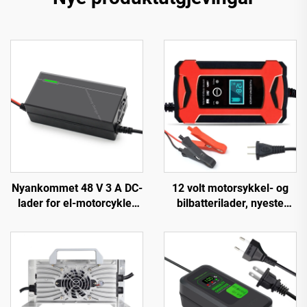
Nyankommet 48 V 3 A DC-
12 volt motorsykkel- og
lader for el-motorcykler
bilbatterilader, nyeste
150 W utgangseffekt EV-
populære produkter, 12V
sykkel 54,6 V 58,4 V
batterilader 6A automatisk
batteri for 48 V
smart dropshipping-
litiumbatteri
produkter