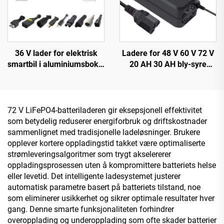
36 V lader for elektrisk
Ladere for 48 V 60 V 72 V
smartbil i aluminiumsboks,
20 AH 30 AH bly-syre
ny rask ladeteknologi for
batterier 120 W/180 W
litiumbatteri
utgangseffekt DC-port for
elektriske sykler og
tohjulstrekk
72 V LiFePO4-batteriladeren gir eksepsjonell effektivitet
som betydelig reduserer energiforbruk og driftskostnader
sammenlignet med tradisjonelle ladeløsninger. Brukere
opplever kortere oppladingstid takket være optimaliserte
strømleveringsalgoritmer som trygt akselererer
oppladingsprosessen uten å kompromittere batteriets helse
eller levetid. Det intelligente ladesystemet justerer
automatisk parametre basert på batteriets tilstand, noe
som eliminerer usikkerhet og sikrer optimale resultater hver
gang. Denne smarte funksjonaliteten forhindrer
overopplading og underopplading som ofte skader batterier