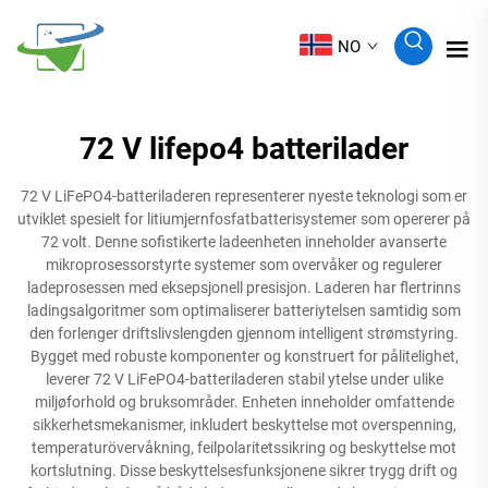
NO
72 V lifepo4 batterilader
72 V LiFePO4-batteriladeren representerer nyeste teknologi som er
utviklet spesielt for litiumjernfosfatbatterisystemer som opererer på
72 volt. Denne sofistikerte ladeenheten inneholder avanserte
mikroprosessorstyrte systemer som overvåker og regulerer
ladeprosessen med eksepsjonell presisjon. Laderen har flertrinns
ladingsalgoritmer som optimaliserer batteriytelsen samtidig som
den forlenger driftslivslengden gjennom intelligent strømstyring.
Bygget med robuste komponenter og konstruert for pålitelighet,
leverer 72 V LiFePO4-batteriladeren stabil ytelse under ulike
miljøforhold og bruksområder. Enheten inneholder omfattende
sikkerhetsmekanismer, inkludert beskyttelse mot overspenning,
temperaturövervåkning, feilpolaritetssikring og beskyttelse mot
kortslutning. Disse beskyttelsesfunksjonene sikrer trygg drift og