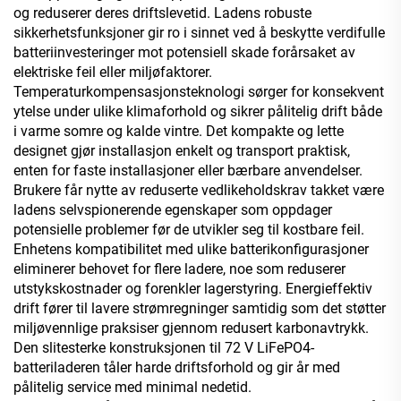
og reduserer deres driftslevetid. Ladens robuste
sikkerhetsfunksjoner gir ro i sinnet ved å beskytte verdifulle
batteriinvesteringer mot potensiell skade forårsaket av
elektriske feil eller miljøfaktorer.
Temperaturkompensasjonsteknologi sørger for konsekvent
ytelse under ulike klimaforhold og sikrer pålitelig drift både
i varme somre og kalde vintre. Det kompakte og lette
designet gjør installasjon enkelt og transport praktisk,
enten for faste installasjoner eller bærbare anvendelser.
Brukere får nytte av reduserte vedlikeholdskrav takket være
ladens selvspionerende egenskaper som oppdager
potensielle problemer før de utvikler seg til kostbare feil.
Enhetens kompatibilitet med ulike batterikonfigurasjoner
eliminerer behovet for flere ladere, noe som reduserer
utstykskostnader og forenkler lagerstyring. Energieffektiv
drift fører til lavere strømregninger samtidig som det støtter
miljøvennlige praksiser gjennom redusert karbonavtrykk.
Den slitesterke konstruksjonen til 72 V LiFePO4-
batteriladeren tåler harde driftsforhold og gir år med
pålitelig service med minimal nedetid.