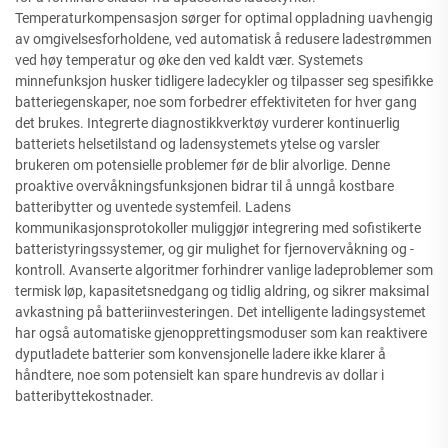
Temperaturkompensasjon sørger for optimal oppladning uavhengig
av omgivelsesforholdene, ved automatisk å redusere ladestrømmen
ved høy temperatur og øke den ved kaldt vær. Systemets
minnefunksjon husker tidligere ladecykler og tilpasser seg spesifikke
batteriegenskaper, noe som forbedrer effektiviteten for hver gang
det brukes. Integrerte diagnostikkverktøy vurderer kontinuerlig
batteriets helsetilstand og ladensystemets ytelse og varsler
brukeren om potensielle problemer før de blir alvorlige. Denne
proaktive overvåkningsfunksjonen bidrar til å unngå kostbare
batteribytter og uventede systemfeil. Ladens
kommunikasjonsprotokoller muliggjør integrering med sofistikerte
batteristyringssystemer, og gir mulighet for fjernovervåkning og -
kontroll. Avanserte algoritmer forhindrer vanlige ladeproblemer som
termisk løp, kapasitetsnedgang og tidlig aldring, og sikrer maksimal
avkastning på batteriinvesteringen. Det intelligente ladingsystemet
har også automatiske gjenopprettingsmoduser som kan reaktivere
dyputladete batterier som konvensjonelle ladere ikke klarer å
håndtere, noe som potensielt kan spare hundrevis av dollar i
batteribyttekostnader.