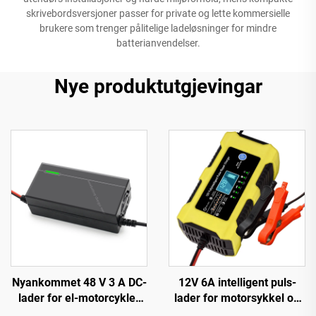
skrivebordsversjoner passer for private og lette kommersielle
brukere som trenger pålitelige ladeløsninger for mindre
batterianvendelser.
Nye produktutgjevingar
Nyankommet 48 V 3 A DC-
12V 6A intelligent puls-
lader for el-motorcykler
lader for motorsykkel og
150 W utgangseffekt EV-
scooter, PC-materiale,