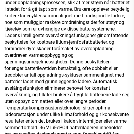
under oppladningsprosessen, slik at mer strøm når batteriet
i stedet for å gå tapt som varme. Brukere opplever betydelig
kortere ladecykler sammenlignet med tradisjonelle ladere,
noe som muliggjør raskere omdreiningstider for utstyr og
kjøretøy som er avhengige av disse battersystemene.
Ladens intelligente overvåkningsfunksjoner gir omfattende
beskyttelse for kostbare litium-jernfosfatbatterier, og
forhindrer dyre skader forårsaket av overoppladning,
overdreven varmeoppbygging og
spenningsunregelmessigheter. Denne beskyttelsen
forlenger batterilevetiden betraktelig, ofte dobbelt eller
tredobler antall oppladnings-sykluser sammenlignet med
batterier ladet med grunnleggende ladere. Automatisk
avslåingsfunksjon eliminerer behovet for konstant
overvåkning, og tillater brukere å trygt la batteriene lade seg
uten oppsyn om natten eller over lengre perioder.
Temperaturkompensasjonsteknologi sikrer optimal
ladeprestasjon under ulike klimaforhold og gir konsekvente
resultater enten det brukes i kalde vintermiljøer eller varme
sommerforhold. 36 V LiFePO4-batteriladeren inneholder