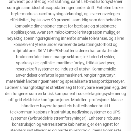
omvendt polaritet og kortslutning, samt LED-indikatorsystemer
som gir sanntidsstatusoppdateringer under drift. Enheten bruker
brytermodus strømforsyningsteknologi, og leverer overlegen
effektivitet, typisk over 90 prosent, samtidig som den beholder
kompakte dimensjoner egnet for bærbare og stasjonære
applikasjoner. Avansert mikrokontrollerintegrasjon muliggjør
nøyaktig spenningsregulering innenfor smale toleranser, og sikrer
konsekvent ytelse under varierende belastningsforhold og
miljøfaktorer. 36 V LiFePO4-batteriladeren har omfattende
bruksområder innen mange sektorer, inkludert el-sykler,
sparkesykler, golfbiler, maritime fartøy, fritidskjøretøyer,
reservekraftsystemer og industriell utstyr. Kommersielle
anvendelser omfatter lagermaskineri, rengjøringsutstyr,
materialehåndteringsenheter og spesialiserte transportkjøretøyer.
Laderens mangfoldighet strekker seg til fornybare energianlegg, der
den fungerer som en kritisk komponent i solcellelagringsystemer og
off-grid elektriske konfigurasjoner. Modeller i profesjonell klasse
håndterer høyere kapasitets batteribanker brukt i
telekommunikasjonsinfrastruktur, nødlysingsystemer og UPS-
systemer (avbruddsfrie strømforsyninger). Enhetens robuste
konstruksjon og værresistente kabinetter gjør den egnet for
utendørs installasjoner og harde miljøforhold, mens kompakte