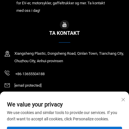
for EV-er, motorsykler, gaffeltrukker og mer. Ta kontakt
med oss i dag!
TA KONTAKT
Xiangsheng Plastic, Dongsheng Road, Qinlan Town, Tianchang City,
Chuzhou City, Anhui-provinsen
+86-13655504188
[email protected]
We value your privacy
Copyright © 2025 Tianchang Chaochen Electronic Technology Co., LTD. Alle
We use cookies and similar tools to provide our services. If you
rettigheter reservert.
Personvernerklæring
don't want to accept all cookies, click Personalize cookies.