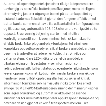
Automatisk spenningsdeteksjon sikrer riktige ladeparametere
uavhengig av spesifikke batterispesifikasjoner, mens intelligent
strømstyring justerer utgangen basert på batterikapasitet og
tilstand. Ladernes fleksibilitet gjør at den fungerer effektivt med
batteribanke sammensatt av ulike celleantall eller konfigurasjoner,
og tilpasser seg automatisk 10S, 12S eller andre vanlige 36-volts
oppsett. Bruervennlig betjening starter med intuitive
kontrollgrensesnitt som krever minimal teknisk kunnskap for
effektiv bruk. Enkel plug-and-play-funksjonalitet eliminerer
komplekse oppsettsprosedyrer, slik at brukere umiddelbart kan
begynne å lade etter at laderen er koblet til strømkilde og
batterisystem. Klare LED-indikatorpanel gir umiddelbar
tilbakemelding om ladestatus, viser informasjon som
ladingssfremskritt, fullført status og eventuelle feiltilstander som
krever oppmerksomhet. Lydsignaler varsler brukere om viktige
hendelser som fullført opplading eller feil, og sikrer at kritisk
informasjon formidles selv når visuelle indikatorer ikke er lett
synlige. 36 V LiFePO4-batteriladeren inneholder minnefunksjoner
som lagrer brukervalg og automatisk aktiverer passende
innstillinger for ulike batterityper eller applikasjoner. Kompakte og
bærbare design gjør det enkelt å transportere mellom ulike