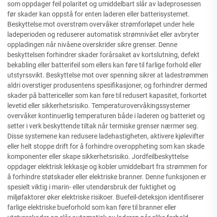
som oppdager feil polaritet og umiddelbart slår av ladeprosessen
før skader kan oppstå for enten laderen eller batterisystemet.
Beskyttelse mot overstrøm overvåker strømforløpet under hele
ladeperioden og reduserer automatisk strømnivået eller avbryter
oppladingen når nivåene overskrider sikre grenser. Denne
beskyttelsen forhindrer skader forårsaket av kortslutning, defekt
bekabling eller batterifeil som ellers kan føre til farlige forhold eller
utstyrssvikt. Beskyttelse mot over spenning sikrer at ladestrømmen
aldri overstiger produsentens spesifikasjoner, og forhindrer dermed
skader på battericeller som kan føre til redusert kapasitet, forkortet
levetid eller sikkerhetsrisiko. Temperaturovervåkingssystemer
overvåker kontinuerlig temperaturen både i laderen og batteriet og
setter i verk beskyttende tiltak når termiske grenser nærmer seg.
Disse systemene kan redusere ladehastigheten, aktivere kjølevifter
eller helt stoppe drift for å forhindre overoppheting som kan skade
komponenter eller skape sikkerhetsrisiko. Jordfeilbeskyttelse
oppdager elektrisk lekkasje og kobler umiddelbart fra strømmen for
å forhindre støtskader eller elektriske branner. Denne funksjonen er
spesielt viktig i marin- eller utendørsbruk der fuktighet og
miljøfaktorer øker elektriske risikoer. Buefeil-deteksjon identifiserer
farlige elektriske bueforhold som kan føre til branner eller