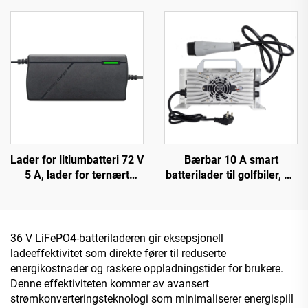
sykkel 54,6 V 58,4 V
LED-skjerm, EU/US/UK
batteri for 48 V
tilpassbar utgang, Lifepo4
litiumbatteri
bilreparasjon
Lader for litiumbatteri 72 V
Bærbar 10 A smart
5 A, lader for ternært
batterilader til golfbiler, 48
polymer, jernfosfat 84 V
V 72 V, hurtiglading i
88,2 V 87,6 V, lader for
aluminiumsboks til bil og
elektrisk sykkel
motorsykkel
36 V LiFePO4-batteriladeren gir eksepsjonell
ladeeffektivitet som direkte fører til reduserte
energikostnader og raskere oppladningstider for brukere.
Denne effektiviteten kommer av avansert
strømkonverteringsteknologi som minimaliserer energispill