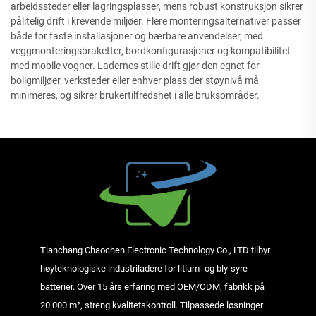
arbeidssteder eller lagringsplasser, mens robust konstruksjon sikrer
pålitelig drift i krevende miljøer. Flere monteringsalternativer passer
både for faste installasjoner og bærbare anvendelser, med
veggmonteringsbraketter, bordkonfigurasjoner og kompatibilitet
med mobile vogner. Ladernes stille drift gjør den egnet for
boligmiljøer, verksteder eller enhver plass der støynivå må
minimeres, og sikrer brukertilfredshet i alle bruksområder.
Tianchang Chaochen Electronic Technology Co., LTD tilbyr
høyteknologiske industriladere for litium- og bly-syre
batterier. Over 15 års erfaring med OEM/ODM, fabrikk på
20 000 m², streng kvalitetskontroll. Tilpassede løsninger