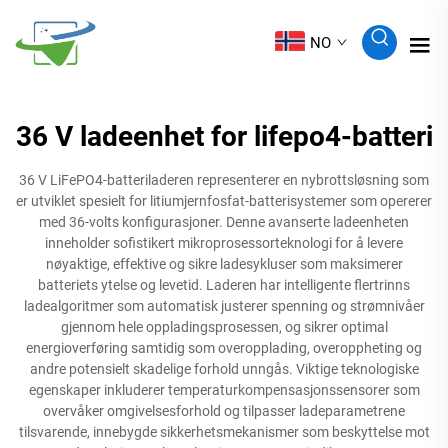
NO
36 V ladeenhet for lifepo4-batteri
36 V LiFePO4-batteriladeren representerer en nybrottsløsning som
er utviklet spesielt for litiumjernfosfat-batterisystemer som opererer
med 36-volts konfigurasjoner. Denne avanserte ladeenheten
inneholder sofistikert mikroprosessorteknologi for å levere
nøyaktige, effektive og sikre ladesykluser som maksimerer
batteriets ytelse og levetid. Laderen har intelligente flertrinns
ladealgoritmer som automatisk justerer spenning og strømnivåer
gjennom hele oppladingsprosessen, og sikrer optimal
energioverføring samtidig som overopplading, overoppheting og
andre potensielt skadelige forhold unngås. Viktige teknologiske
egenskaper inkluderer temperaturkompensasjonssensorer som
overvåker omgivelsesforhold og tilpasser ladeparametrene
tilsvarende, innebygde sikkerhetsmekanismer som beskyttelse mot