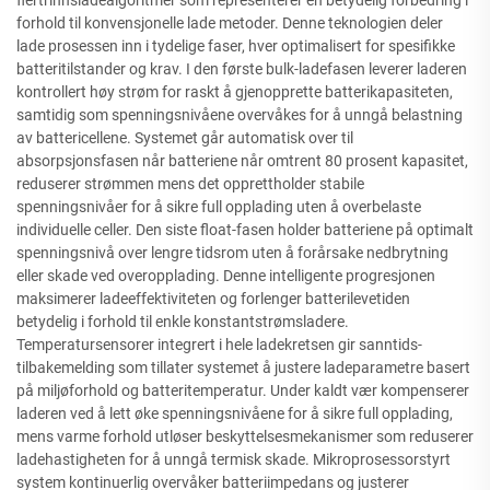
flertrinnsladealgoritmer som representerer en betydelig forbedring i
forhold til konvensjonelle lade metoder. Denne teknologien deler
lade prosessen inn i tydelige faser, hver optimalisert for spesifikke
batteritilstander og krav. I den første bulk-ladefasen leverer laderen
kontrollert høy strøm for raskt å gjenopprette batterikapasiteten,
samtidig som spenningsnivåene overvåkes for å unngå belastning
av battericellene. Systemet går automatisk over til
absorpsjonsfasen når batteriene når omtrent 80 prosent kapasitet,
reduserer strømmen mens det opprettholder stabile
spenningsnivåer for å sikre full opplading uten å overbelaste
individuelle celler. Den siste float-fasen holder batteriene på optimalt
spenningsnivå over lengre tidsrom uten å forårsake nedbrytning
eller skade ved overopplading. Denne intelligente progresjonen
maksimerer ladeeffektiviteten og forlenger batterilevetiden
betydelig i forhold til enkle konstantstrømsladere.
Temperatursensorer integrert i hele ladekretsen gir sanntids-
tilbakemelding som tillater systemet å justere ladeparametre basert
på miljøforhold og batteritemperatur. Under kaldt vær kompenserer
laderen ved å lett øke spenningsnivåene for å sikre full opplading,
mens varme forhold utløser beskyttelsesmekanismer som reduserer
ladehastigheten for å unngå termisk skade. Mikroprosessorstyrt
system kontinuerlig overvåker batteriimpedans og justerer