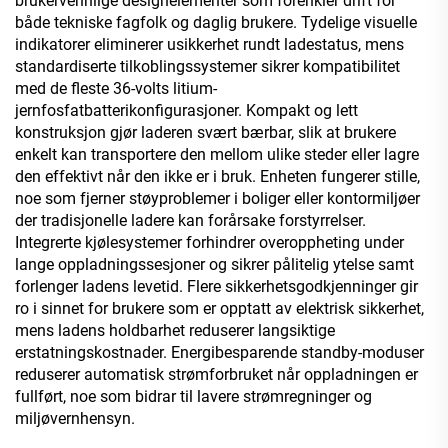
brukervennlige designelementer som forenkler drift for
både tekniske fagfolk og daglig brukere. Tydelige visuelle
indikatorer eliminerer usikkerhet rundt ladestatus, mens
standardiserte tilkoblingssystemer sikrer kompatibilitet
med de fleste 36-volts litium-
jernfosfatbatterikonfigurasjoner. Kompakt og lett
konstruksjon gjør laderen svært bærbar, slik at brukere
enkelt kan transportere den mellom ulike steder eller lagre
den effektivt når den ikke er i bruk. Enheten fungerer stille,
noe som fjerner støyproblemer i boliger eller kontormiljøer
der tradisjonelle ladere kan forårsake forstyrrelser.
Integrerte kjølesystemer forhindrer overoppheting under
lange oppladningssesjoner og sikrer pålitelig ytelse samt
forlenger ladens levetid. Flere sikkerhetsgodkjenninger gir
ro i sinnet for brukere som er opptatt av elektrisk sikkerhet,
mens ladens holdbarhet reduserer langsiktige
erstatningskostnader. Energibesparende standby-moduser
reduserer automatisk strømforbruket når oppladningen er
fullført, noe som bidrar til lavere strømregninger og
miljøvernhensyn.