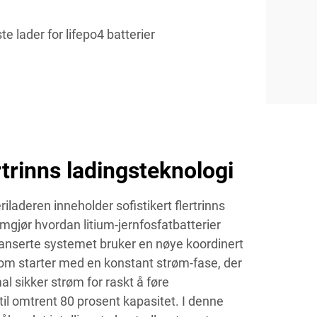
te lader for lifepo4 batterier
rtrinns ladingsteknologi
iladeren inneholder sofistikert flertrinns
gjør hvordan litium-jernfosfatbatterier
anserte systemet bruker en nøye koordinert
om starter med en konstant strøm-fase, der
l sikker strøm for raskt å føre
il omtrent 80 prosent kapasitet. I denne