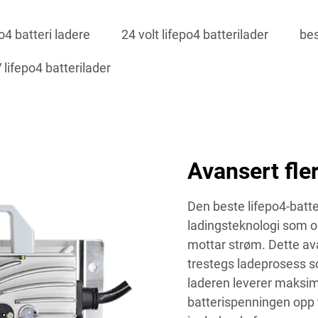
o4 batteri ladere
24 volt lifepo4 batterilader
bes
 lifepo4 batterilader
Avansert fle
Den beste lifepo4-batter
ladingsteknologi som om
mottar strøm. Dette av
trestegs ladeprosess s
laderen leverer maksima
batterispenningen opp t