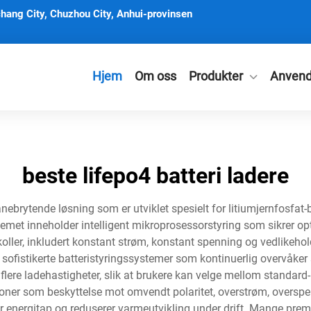
hang City, Chuzhou City, Anhui-provinsen
Hjem
Om oss
Produkter
Anvend
beste lifepo4 batteri ladere
ebrytende løsning som er utviklet spesielt for litiumjernfosfat-b
emet inneholder intelligent mikroprosessorstyring som sikrer opt
koller, inkludert konstant strøm, konstant spenning og vedlikeh
r sofistikerte batteristyringssystemer som kontinuerlig overvå
lere ladehastigheter, slik at brukere kan velge mellom standard-
oner som beskyttelse mot omvendt polaritet, overstrøm, overspen
 energitap og reduserer varmeutvikling under drift. Mange prem