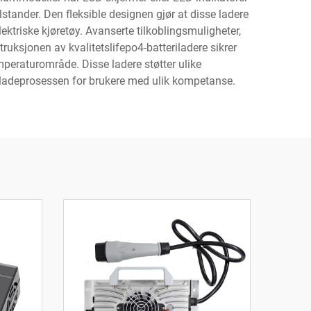
tander. Den fleksible designen gjør at disse ladere
lektriske kjøretøy. Avanserte tilkoblingsmuligheter,
ruksjonen av kvalitetslifepo4-batteriladere sikrer
emperaturområde. Disse ladere støtter ulike
r ladeprosessen for brukere med ulik kompetanse.