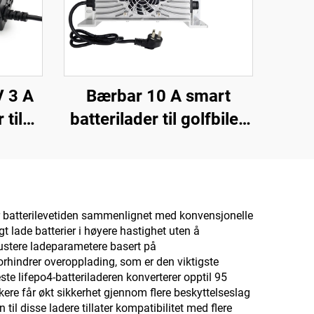
 3 A
Bærbar 10 A smart
 til
batterilader til golfbiler,
d 48 V
48 V 72 V, hurtiglading i
75 V
aluminiumsboks til bil og
 EV-
motorsykkel
DC
er batterilevetiden sammenlignet med konvensjonelle
 lade batterier i høyere hastighet uten å
justere ladeparametere basert på
forhindrer overopplading, som er den viktigste
beste lifepo4-batteriladeren konverterer opptil 95
kere får økt sikkerhet gjennom flere beskyttelseslag
il disse ladere tillater kompatibilitet med flere