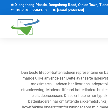
Xiangsheng Plastic, Dongsheng Road, Qinlan Town, Tianc
+86-13655504188
[email protected]
Den beste lifepo4-batteriladeren representerer en ban
mange ulike anvendelser. Dette avanserte ladesyst
maksimeres. Laderen har flertrinns ladeproto
strømlevering. Moderne lifepo4-batteriladere bruke
hele ladeprosessen. Disse enhetene har typisk f
batteriladeren har omfattende sikkerhetsfunksj
høyeffektive bryterstrømforsyninger som minimerer