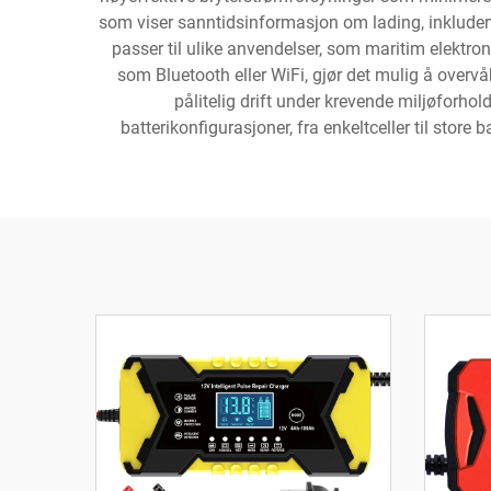
som viser sanntidsinformasjon om lading, inkludert
passer til ulike anvendelser, som maritim elektroni
som Bluetooth eller WiFi, gjør det mulig å overvå
pålitelig drift under krevende miljøforhol
batterikonfigurasjoner, fra enkeltceller til st