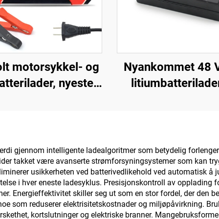
olt motorsykkel- og
Nyankommet 48 V
atterilader, nyeste
litiumbatterilader
ære produkter, 12V
Forebike-lader me
batterilader 6A
54,6 V 58,8 V 54,
utomatisk smart
58,4 V utgang for
shipping-produkter
sykkel 150 W 
 verdi gjennom intelligente ladealgoritmer som betydelig forleng
ider takket være avanserte strømforsyningsystemer som kan trygt
 eliminerer usikkerheten ved batterivedlikehold ved automatisk å 
 ytelse i hver eneste ladesyklus. Presisjonskontroll av opplading 
temer. Energieffektivitet skiller seg ut som en stor fordel, der den 
noe som reduserer elektrisitetskostnader og miljøpåvirkning. Bru
skethet, kortslutninger og elektriske branner. Mangebruksformen t