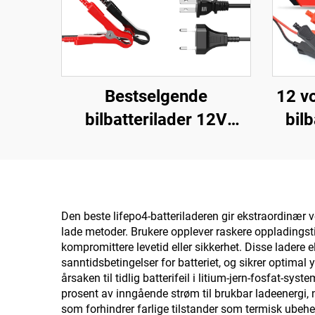
Bestselgende
12 v
bilbatterilader 12V
bilb
smart bly-syre
popul
reparasjonsbatterilader,
intelligent
a
pulsreparasjon 12V
drop
Den beste lifepo4-batteriladeren gir ekstraordinær
lade metoder. Brukere opplever raskere oppladingst
batterilader
kompromittere levetid eller sikkerhet. Disse ladere
sanntidsbetingelser for batteriet, og sikrer optimal
årsaken til tidlig batterifeil i litium-jern-fosfat-sys
prosent av inngående strøm til brukbar ladeenergi, 
som forhindrer farlige tilstander som termisk ubeher