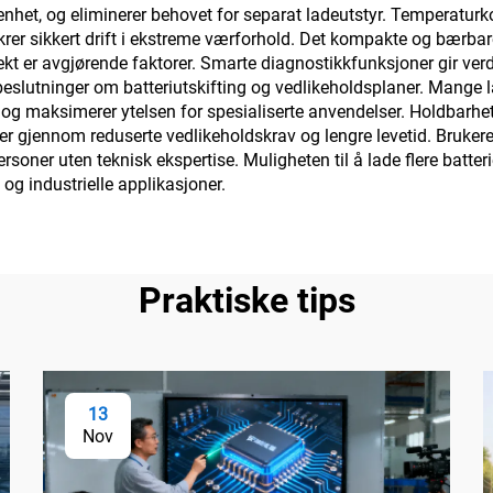
t enhet, og eliminerer behovet for separat ladeutstyr. Temperat
er sikkert drift i ekstreme værforhold. Det kompakte og bærbare 
kt er avgjørende faktorer. Smarte diagnostikkfunksjoner gir verdif
 beslutninger om batteriutskifting og vedlikeholdsplaner. Mange 
 og maksimerer ytelsen for spesialiserte anvendelser. Holdbarheten
ader gjennom reduserte vedlikeholdskrav og lengre levetid. Bruker
rsoner uten teknisk ekspertise. Muligheten til å lade flere batt
 og industrielle applikasjoner.
Praktiske tips
13
Nov