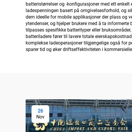
batteristørrelser og -konfigurasjoner med ett enkel
ladespenningen basert på omgivelsesforhold, og sikr
dem ideelle for mobile applikasjoner der plass og ve
ytendenser, og hjelper brukere med å ta informerte
tilpasses spesifikke batterityper eller bruksområder,
batteriladere fører til lavere totale eierskapskostn
komplekse ladeoperasjoner tilgjengelige også for pe
sparer tid og øker driftseffektiviteten i kommersielle
26
Nov