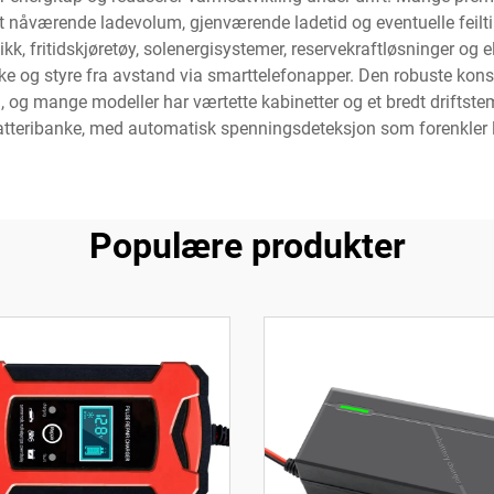
 nåværende ladevolum, gjenværende ladetid og eventuelle feiltils
kk, fritidskjøretøy, solenergisystemer, reservekraftløsninger og e
ke og styre fra avstand via smarttelefonapper. Den robuste konst
d, og mange modeller har værtette kabinetter og et bredt driftst
ore batteribanke, med automatisk spenningsdeteksjon som forenkle
Populære produkter