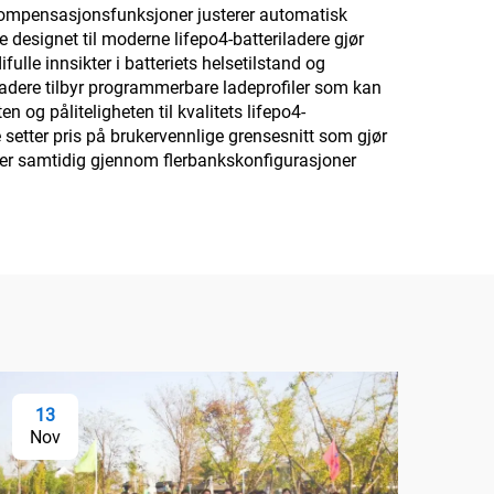
urkompensasjonsfunksjoner justerer automatisk
designet til moderne lifepo4-batteriladere gjør
ulle innsikter i batteriets helsetilstand og
ladere tilbyr programmerbare ladeprofiler som kan
 og påliteligheten til kvalitets lifepo4-
e setter pris på brukervennlige grensesnitt som gjør
erier samtidig gjennom flerbankskonfigurasjoner
13
Nov