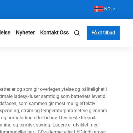
NO
else
Nyheter
Kontakt Oss
Få et tilbud
atterier og som gir overlegen ytelse og pålitelighet i
imale ladesykluser samtidig som batteriets levetid
oldsfasen, som sammen gir mest mulig effektiv
ker spenning, strøm og temperaturparametere gjennom
 og hurtiglading etter behov. Den beste lifepo4-
ning og termisk styring. Ladere er utviklet med
iummodeller har LCD-skjermer eller LED-indikatorer