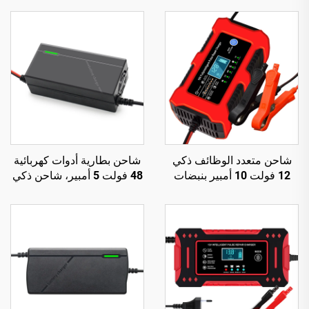
شاحن متعدد الوظائف ذكي
شاحن بطارية أدوات كهربائية
12 فولت 10 أمبير بنبضات
48 فولت 5 أمبير، شاحن ذكي
إصلاح ومصباح مدمج
كهربائي ABS، 14S 16S،
للبطاريات الرصاصية الحمضية
شاحن Lifepo4 للدراجة
الكهربائية، 54.6 فولت، 58.8
فولت، 58.4 فولت