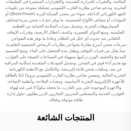
المالحة، والتغيرات الحرارية الشديدة، والاهتزازات المنتشرة في التطبيقات
البحرية. ويدعم شاحن بطارية القارب الليثيومي تشكيلة متنوعة من تكوينات
الجهد الكهربائي الداخلة، سواء من مصدر الشبكة البرية (Shore Power) أو
المولدات أو صفائف الألواح الشمسية، ما يوفر خيارات شحن مرنة لمختلف
السيناريوهات البحرية. وتشمل ميزات السلامة الحماية من القطبية
العكسية، ومنع الدوائر القصيرة، وكشف أعطال الأرضية، وقدرات الإيقاف
التلقائي عند حدوث أي خلل في النظام. وعادةً ما توفر هذه الشواحن
سرعات شحن أسرع مقارنةً بشواحن بطاريات الرصاص الحمضية التقليدية،
مما يقلل من فترات التوقف ويطيل مدة التشغيل على الماء. ويتيح التصميم
المدمج والخفيف الوزن تركيبها بسهولة في المساحات الضيقة على القوارب
مع تقديم أداء قوي في الشحن. وتشمل الموديلات المتقدمة إمكانية المراقبة
عن بعد، وملفات شحن قابلة للبرمجة، والتكامل مع الأنظمة الكهربائية
البحرية الحالية. ويضمن شاحن بطارية القارب الليثيومي تزويدًا ثابتًا بالطاقة
للأجهزة الإلكترونية البحرية الأساسية، ومعدات الملاحة، وأنظمة الإضاءة،
والأجهزة الموجودة على متن القارب، ما يجعله مكونًا لا غنى عنه لهواة
القوارب الحديثة والمشغلين البحريين التجاريين الذين يطلبون حلول إدارة
طاقة موثوقة وفعالة.
المنتجات الشائعة