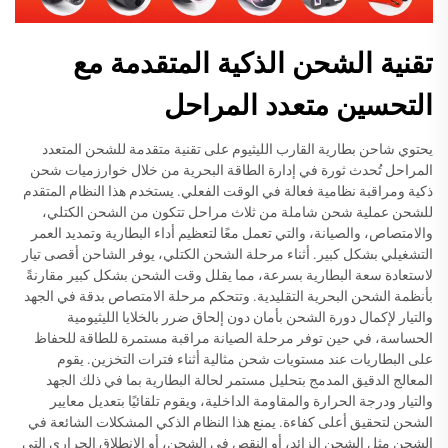
تقنية الشحن الذكية المتقدمة مع
التحسين متعدد المراحل
يحتوي شاحن بطارية القارب الليثيوم على تقنية متقدمة للشحن المتعدد
المراحل تُحدث ثورة في إدارة الطاقة البحرية من خلال خوارزميات شحن
ذكية ومراقبة نظامية فعالة في الوقت الفعلي. يستخدم هذا النظام المتقدم
للشحن عملية شحن شاملة من ثلاث مراحل تتكون من الشحن الكتلي،
والامتصاص، والصيانة، والتي تعمل معًا لتعظيم أداء البطارية وتمديد العمر
التشغيلي بشكل كبير. أثناء مرحلة الشحن الكتلي، يوفر الشاحن أقصى تيار
لاستعادة سعة البطارية بسرعة، مما يقلل وقت الشحن بشكل كبير مقارنةً
بأنظمة الشحن البحرية التقليدية. وتتحكم مرحلة الامتصاص بدقة في الجهد
والتيار لإكمال دورة الشحن بأمان دون إلحاق ضرر بالخلايا الليثيومية
الحساسة، في حين توفر مرحلة الصيانة مراقبة مستمرة للطاقة للحفاظ
على البطاريات عند مستويات شحن مثالية أثناء فترات التخزين. يقوم
المعالج الدقيق المدمج بتحليل مستمر لحالة البطارية بما في ذلك الجهد
والتيار ودرجة الحرارة والمقاومة الداخلية، ويقوم تلقائيًا بتعديل معايير
الشحن لتحقيق أعلى كفاءة. يمنع هذا النظام الذكي المشكلات الشائعة في
الشحن مثل الشحن الزائد، أو النقص في الشحن، أو الانطلاق الحراري التي