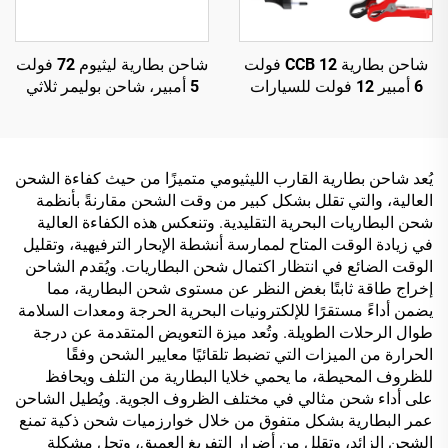
شاحن بطارية CCB 12 فولت
شاحن بطارية ليثيوم 72 فولت
6 أمبير 12 فولت للسيارات
5 أمبير، شاحن بوليمر ثلاثي
والدراجات النارية، شحن
الليثيوم وفوسفات الحديد 84
متعدد الأجهزة، إكسسوارات
فولت 88.2 فولت 87.6 فولت
سيارات عابرة للحدود
لدراجة كهربائية
يُعد شاحن بطارية القارب الليثيومي متميزًا من حيث كفاءة الشحن
العالية، والتي تقلل بشكل كبير من وقت الشحن مقارنةً بأنظمة
شحن البطاريات البحرية التقليدية. وتنعكس هذه الكفاءة العالية
في زيادة الوقت المتاح لممارسة أنشطة الإبحار الترفيهية، وتقليل
الوقت الضائع في انتظار اكتمال شحن البطاريات. ويُقدم الشاحن
إخراج طاقة ثابتًا بغض النظر عن مستوى شحن البطارية، مما
يضمن أداءً مستقرًا للإلكترونيات البحرية الحرجة ومعدات السلامة
طوال الرحلات الطويلة. وتُعد ميزة التعويض المتقدمة عن درجة
الحرارة من الميزات التي تضبط تلقائيًا معايير الشحن وفقًا
للظروف المحيطة، ما يحمي خلايا البطارية من التلف ويحافظ
على أداء شحن مثالي في مختلف الظروف الجوية. ويُطيل الشاحن
عمر البطارية بشكل متفوق من خلال خوارزميات شحن ذكية تمنع
الشحن الزائد، وتقلل من أضرار التفريغ العميق، وتحل مشكلة