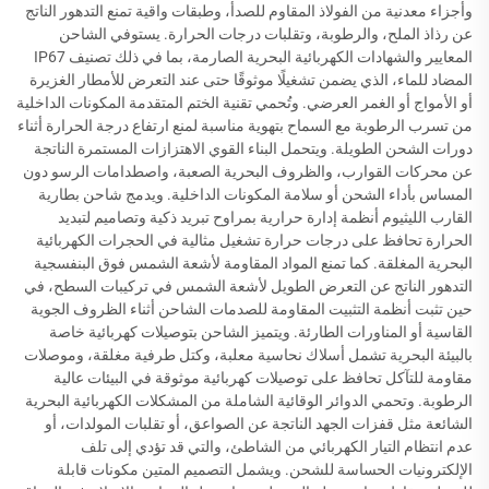
وأجزاء معدنية من الفولاذ المقاوم للصدأ، وطبقات واقية تمنع التدهور الناتج
عن رذاذ الملح، والرطوبة، وتقلبات درجات الحرارة. يستوفي الشاحن
المعايير والشهادات الكهربائية البحرية الصارمة، بما في ذلك تصنيف IP67
المضاد للماء، الذي يضمن تشغيلًا موثوقًا حتى عند التعرض للأمطار الغزيرة
أو الأمواج أو الغمر العرضي. وتُحمي تقنية الختم المتقدمة المكونات الداخلية
من تسرب الرطوبة مع السماح بتهوية مناسبة لمنع ارتفاع درجة الحرارة أثناء
دورات الشحن الطويلة. ويتحمل البناء القوي الاهتزازات المستمرة الناتجة
عن محركات القوارب، والظروف البحرية الصعبة، واصطدامات الرسو دون
المساس بأداء الشحن أو سلامة المكونات الداخلية. ويدمج شاحن بطارية
القارب الليثيوم أنظمة إدارة حرارية بمراوح تبريد ذكية وتصاميم لتبديد
الحرارة تحافظ على درجات حرارة تشغيل مثالية في الحجرات الكهربائية
البحرية المغلقة. كما تمنع المواد المقاومة لأشعة الشمس فوق البنفسجية
التدهور الناتج عن التعرض الطويل لأشعة الشمس في تركيبات السطح، في
حين تثبت أنظمة التثبيت المقاومة للصدمات الشاحن أثناء الظروف الجوية
القاسية أو المناورات الطارئة. ويتميز الشاحن بتوصيلات كهربائية خاصة
بالبيئة البحرية تشمل أسلاك نحاسية معلبة، وكتل طرفية مغلقة، وموصلات
مقاومة للتآكل تحافظ على توصيلات كهربائية موثوقة في البيئات عالية
الرطوبة. وتحمي الدوائر الوقائية الشاملة من المشكلات الكهربائية البحرية
الشائعة مثل قفزات الجهد الناتجة عن الصواعق، أو تقلبات المولدات، أو
عدم انتظام التيار الكهربائي من الشاطئ، والتي قد تؤدي إلى تلف
الإلكترونيات الحساسة للشحن. ويشمل التصميم المتين مكونات قابلة