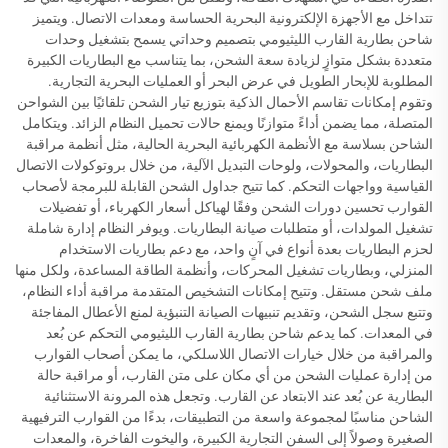
تتداخل مع الأجهزة الإلكترونية البحرية الحساسة ومعدات الاتصال. ويتميز
شاحن بطارية القارب الليثيومي بتصميم وحداتي يسمح بتشغيل وحدات
متعددة بشكل متوازٍ لزيادة سعة الشحن، بما يتناسب مع البطاريات الكبيرة
المطلوبة للإبحار الطويل في عرض البحر أو العمليات البحرية التجارية.
وتقوم إمكانات تقاسم الأحمال الذكية بتوزيع تيار الشحن تلقائيًا بين الشواحن
المتصلة، مما يضمن أداءً متوازنًا ويمنع حالات تحميل النظام الزائد. ويتكامل
الشاحن بسلاسة مع الأنظمة الكهربائية البحرية الحالية، مثل أنظمة مراقبة
البطاريات، والمحولات، ولوحات التبديل الآلية، من خلال بروتوكولات الاتصال
القياسية وواجهات التحكم. كما تتيح جداول الشحن القابلة للبرمجة لأصحاب
القوارب تحسين دورات الشحن وفقًا لهياكل أسعار الكهرباء، أو تفضيلات
تشغيل المولدات، أو متطلبات صيانة البطاريات. ويوفر النظام إدارة شاملة
لحزم البطاريات بعدة أنواع في آنٍ واحد، مع دعم بطاريات الاستخدام
المنزلي، وبطاريات تشغيل المحركات، وأنظمة الطاقة المساعدة، ولكل منها
ملف شحن مستقل. وتتيح إمكانات التشخيص المتقدمة مراقبة أداء النظام،
وتتبع سجل الشحن، وتقديم تنبيهات الصيانة التنبؤية لمنع الأعطال المفاجئة
في المعدات. كما يدعم شاحن بطارية القارب الليثيومي التحكم عن بُعد
والمراقبة من خلال خيارات الاتصال اللاسلكي، ما يمكن أصحاب القوارب
من إدارة عمليات الشحن من أي مكان على متن القارب، أو مراقبة حالة
البطارية عن بُعد عند الابتعاد عن القارب. وتجعل هذه المرونة الاستثنائية
الشاحن مناسبًا لمجموعة واسعة من التطبيقات، بدءًا من القوارب الترفيهية
الصغيرة وصولاً إلى السفن التجارية الكبيرة، واليخوت الفاخرة، والمعدات