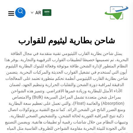
AR
شاحن بطارية ليثيوم للقوارب
يمثل شاحن بطارية القارب الليثيومي تقنية متقدمة في مجال الطاقة
البحرية، تم تصميمها خصيصًا لتطبيقات القوارب الترفيهية والتجارية. يوفر هذا
النظام المتطور لإدارة الشحن طاقة موثوقة وفعالة للبنوك البطارية الليثيوم
أيون التي تُستخدم في تشغيل القوارب الحديثة والمركبات البحرية. يتضمن
شاحن بطارية القارب الليثيومي أنظمة تحكم متطورة تعتمد على المعالجات
الدقيقة لمراقبة دورة الشحن والتقلبات الحرارية وتنظيم الجهد، لضمان
الأداء الأمثل للبطارية وزيادة عمرها الافتراضي. وتتميز هذه الشواحن
بمراحل شحن متعددة تشمل المراحل السريعة (Bulk) والامتصاص
(Absorption) والعائمة (Float)، والتي تعمل على تعظيم سعة البطارية
ومنع الضرر الناتج عن الشحن الزائد. كما تدمج التقنية بروتوكولات اتصال
ذكية تتيح المراقبة الفورية لحالة الشحن، والتشخيص الصحي للبطارية،
وتنبيهات النظام من خلال شاشات رقمية أو تطبيقات هاتفية. ويضمن التصنيع
عالي الجودة للبيئة البحرية مقاومة الشواحن للظروف القاسية مثل المياه