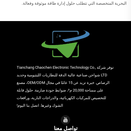
البحرية المتخصصة التي تتطلب حلول إدارة طاقة موثوقة وفعالة.
توفر شركة Tianchang Chaochen Electronic Technology Co.,
LTD شواحن صناعية عالية الدقة للبطاريات الليثيومية وحديد
الرصاص. خبرة تزيد عن 15 عامًا في مجال OEM/ODM، مصنع
على مساحة 20,000 م²، ضوابط جودة صارمة. حلول قابلة
للتخصيص للمركبات الكهربائية، والدراجات النارية، ورافعات
الشوك وغيرها. اتصل بنا اليوم!
تواصل معنا