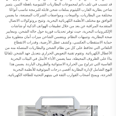
قد تتسبب في تلف دائم لمجموعات البطاريات الليثيومية باهظة الثمن. يتميز
شاحن بطارية القارب الليثيوم بملفات شحن قابلة للبرمجة تناسب أنواعًا
مختلفة من البطاريات، والسِعات، ومواصفات الشركات المصنعة، ما يضمن
التوافق مع مختلف الأنظمة الكهربائية البحرية. وتتيح بروتوكولات الاتصال
المتقدمة المراقبة عن بعد من خلال تطبيقات الهواتف الذكية أو شاشات
الإلكترونيات البحرية، حيث توفر تحديثات فورية حول حالة الشحن، ومعايير
صحة البطارية، وتنبيهات النظام. ويتضمن الشاحن ميزات أمان متطورة مثل
حماية الاستقطاب العكسي، وكشف عطل الأرضية، وقدرات الانقطاع
التلقائي التي تحافظ على كل من نظام الشحن والبطاريات المتصلة منه من
الأعطال الكهربائية. وتقوم تقنية التعويض الحراري بتعديل جهد الشحن تلقائيًا
بناءً على الظروف المحيطة، مما يضمن الأداء الأمثل في البيئات البحرية
القاسية التي تتراوح بين الحرارة الاستوائية والظروف الباردة. يضمن هذا
النهج الشامل لإدارة البطارية أقصى درجات الموثوقية للأنظمة البحرية
الحرجة، ويمنح أصحاب القوارب الثقة في بنيتهم التحتية للطاقة الكهربائية.