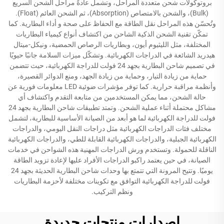
بروتوكولات شحن متعددة المراحل، وتشمل عادةً مراحل الشحن السريع
(Bulk)، والشحن بالامتصاص (Absorption)، ثم الشحن العائم (Float).
وتُحسّن هذه المراحل نقل الطاقة مع الحفاظ على صحة و أداء البطارية. كما
تمكّن تقنية الشحن الذكية الشاحن من اكتشاف أنواع كيمياء البطاريات
المختلفة، مثل الليثيوم أيون، وبطاريات الرصاص الحمضية، ونيكل-ميتال
هيدريد الشائعة في الدراجات الكهربائية. وتشكّل ميزات السلامة جانبًا حيويًا
في تصميم شاحن البطارية بجهد 24 فولت للدراجة الكهربائية، حيث تتضمن
حماية من زيادة التيار، وحماية من زيادة الجهد، ومنع الدوائر القصيرة،
وأنظمة مراقبة حرارية. كما توفر مؤشرات ضوئية LED معلومات فورية عن
حالة الشحن، مما يمكن المستخدمين من متابعة التقدم واكتشاف أي
مشاكل محتملة أثناء عملية الشحن. وتمتد تطبيقات شاحن البطارية بجهد 24
فولت للدراجة الكهربائية لما هو أبعد من الصيانة الأساسية للبطارية، لتشمل
مختلف فئات الدراجات الكهربائية مثل دراجات النقل اليومي، والدراجات
الكهربائية الجبلية، والدراجات الكهربائية القابلة للطي، والدراجات الكهربائية
الناقلة للحمولة. وتستخدم ورش الدراجات المهنية هذه الشواحن في خدمات
الصيانة، في حين يعتمد راكبو الدراجات الأفراد عليها لإعادة تزويد الطاقة
يوميًا. وتتيح المرونة التي تتمتع بها وحدات شاحن البطارية الحديثة بجهد 24
فولت للدراجة الكهربائية التوافق مع تكوينات مختلفة لأحزمة البطاريات
ونظم التركيب.
إصدارات منتجات جديدة