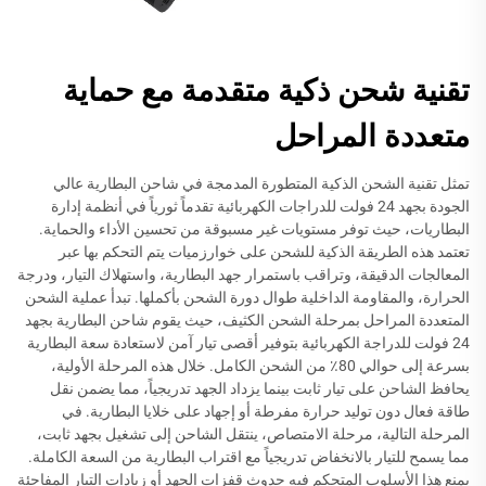
تقنية شحن ذكية متقدمة مع حماية
متعددة المراحل
تمثل تقنية الشحن الذكية المتطورة المدمجة في شاحن البطارية عالي
الجودة بجهد 24 فولت للدراجات الكهربائية تقدماً ثورياً في أنظمة إدارة
البطاريات، حيث توفر مستويات غير مسبوقة من تحسين الأداء والحماية.
تعتمد هذه الطريقة الذكية للشحن على خوارزميات يتم التحكم بها عبر
المعالجات الدقيقة، وتراقب باستمرار جهد البطارية، واستهلاك التيار، ودرجة
الحرارة، والمقاومة الداخلية طوال دورة الشحن بأكملها. تبدأ عملية الشحن
المتعددة المراحل بمرحلة الشحن الكثيف، حيث يقوم شاحن البطارية بجهد
24 فولت للدراجة الكهربائية بتوفير أقصى تيار آمن لاستعادة سعة البطارية
بسرعة إلى حوالي 80٪ من الشحن الكامل. خلال هذه المرحلة الأولية،
يحافظ الشاحن على تيار ثابت بينما يزداد الجهد تدريجياً، مما يضمن نقل
طاقة فعال دون توليد حرارة مفرطة أو إجهاد على خلايا البطارية. في
المرحلة التالية، مرحلة الامتصاص، ينتقل الشاحن إلى تشغيل بجهد ثابت،
مما يسمح للتيار بالانخفاض تدريجياً مع اقتراب البطارية من السعة الكاملة.
يمنع هذا الأسلوب المتحكم فيه حدوث قفزات الجهد أو زيادات التيار المفاجئة