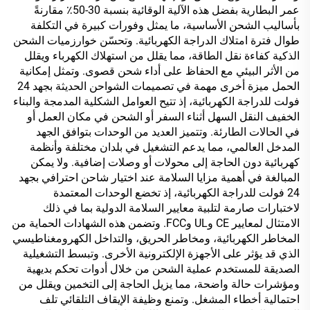
عمر البطارية بفضل هذه الآلية الوقائية بنسبة 30-50٪ مقارنةً
بأساليب الشحن الأساسية، ما يمثل وفورات كبيرة في التكلفة
طوال فترة امتلاك الدراجة الكهربائية. وتحسّن خوارزميات الشحن
الذكية كفاءة نقل الطاقة، مما يقلل من استهلاك الكهرباء ويقلل
من الأثر البيئي مع الحفاظ على أداء شحن قصوى. وتمثل إمكانية
الحمل ميزة أخرى مهمة في تصميمات الشواحن الحديثة بجهد 24
فولت للدراجة الكهربائية، إذ تتيح العوامل الشكلية المدمجة والبناء
الخفيف النقل السهل أثناء السفر أو الشحن في مكان العمل أو
في الحالات الطارئة. وتتميز العديد من الوحدات بتوافق الجهد
المدخل العالمي، مما يدعم التشغيل في بلدان مختلفة وأنظمة
كهربائية دون الحاجة إلى محولات أو وصلات إضافية. ولا يمكن
المبالغة في أهمية مزايا السلامة عند اختيار شاحن احترافي بجهد
24 فولت للدراجة الكهربائية، إذ تخضع الوحدات المعتمدة
لاختبارات صارمة لتلبية معايير السلامة الدولية بما في ذلك
الامتثال لمعايير CE وUL وFCC. وتضمن هذه الشهادات الحماية من
المخاطر الكهربائية، ومخاطر الحريق، والتداخل الكهرومغناطيسي
الذي قد يؤثر على الأجهزة الإلكترونية الأخرى. وتبسط التشغيلية
الصديقة للمستخدم عملية الشحن من خلال أدوات تحكم بديهية
ومؤشرات حالة واضحة، مما يزيل الحاجة إلى التخمين ويقلل من
احتمالية أخطاء المشغل. وتمنع وظيفة الإيقاف التلقائي تلف