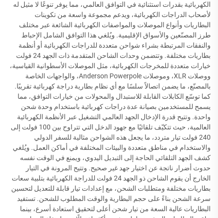
الكهربائية بقدرات استثنائية في التوافق العالمي، مما يوفر تنوعًا لا مثيل له
لأصحاب الدراجات الكهربائية، ويدعم مجموعة واسعة من تكوينات
البطاريات وأنواع الموصلات والمواصفات الكهربائية الشائعة عبر مختلف
طرز المصنّعين والأسواق الإقليمية. ويُلغي هذا التوافق الشامل الإحباط
والنفقات المرتبطة بشراء شواحن متعددة للدراجات الكهربائية أو أنظمة
بطاريات مختلفة. وتتضمن وحدات الشاحن المتقدمة ذات الجهد 24 فولت
خيارات متعددة للمخرجات الكهربائية، مثل الموصلات الأسطوانية القياسية،
ووصلات XLR، وموصلات Anderson Powerpole، والواجهات الخاصة
بالمصنّع، ما يضمن اتصالاً سلسًا مع أي نظام بطارية دراجة كهربائية تقريبًا.
كما توسّع الكابلات القابلة للاستبدال والمحولات من خيارات التوافق، مما
يسمح للمستخدمين بصيانة عدة دراجات كهربائية باستخدام وحدة شحن
واحدة. وتتيح قدرة الإدخال الجهد العالمي التشغيل عبر الأنظمة الكهربائية
العالمية، حيث تتكيّف تلقائيًا مع جهود الدخل التي تتراوح بين 100 فولت إلى
240 فولت تيار متردد، ما يجعل هذه الشواحن مثالية للسفر الدولي
والاستخدام في مناطق متعددة والبيئات المختلفة في أماكن العمل. ويُلغي
كشف الجهد التلقائي الحاجة إلى التبديل اليدوي، ويمنع في الوقت نفسه
حدوث أضرار ناتجة عن اختيار جهد غير صحيح. وتتيح المرونة في التيار
الخارج أن يقوم الشاحن ذو الجهد 24 فولت للدراجة الكهربائية بتلبية سعات
بطاريات مختلفة ومتطلبات الشحن، مع إعدادات تيار قابلة للتعديل لتحسين
سرعة الشحن بناءً على حجم البطارية والوقت المطلوب للشحن. تستفيد
البطاريات عالية السعة من تيار شحن أعلى لتحقيق استعادة أسرع، بينما