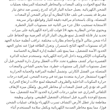
معًا لمنع الحوادث وتلف المعدات والمخاطر المحتملة المرتبطة بعمليات
الشحن الكهربائية. يعمل حماية التيار الزائد كدرع رئيسي ضد تدفق تيار
مفرط قد يتسبب في تلف خلايا البطارية أو دوائر الشحن أو المعدات
المتصلة، وذلك باستخدام مراقبة دقيقة للتيار وقواطع دوائر سريعة
الاستجابة تستجيب خلال جزء من الثانية عند مستويات التيار الخطرة.
ويحتوي شاحن البطارية بجهد 24 فولت للدراجة الكهربائية على ميزات
تحديد تيار قابلة للتعديل تمنع ظروف التيار الزائد العرضية مع الحفاظ على
أداء شحن مثالي لأنواع وأحجام بطاريات مختلفة. تراقب أنظمة حماية الجهد
الزائد مستويات الجهد الناتج باستمرار، وتعزل الطاقة فورًا عند تجاوز الجهد
الحدود الآمنة للتشغيل، مما يمنع تلف أنظمة إدارة البطارية الحساسة
والمكونات الإلكترونية داخل الدراجة الكهربائية. وتستخدم حماية الدائرة
القصيرة دوائر كشف متطورة تحدد حالات العطل وعزل دارة الشحن قبل أن
تصل مستويات التيار إلى مستويات خطرة، مما يحمي الشاحن والمعدات
المتصلة من الفشل الكارثي. وتشمل أنظمة المراقبة والحماية الحرارية
أجهزة استشعار حرارية متعددة موزعة في وحدة الشحن، لمراقبة درجات
حرارة المكونات الداخلية والظروف المحيطة لمنع حالات ارتفاع الحرارة
التي قد تؤدي إلى فشل المعدات أو مخاطر الحريق. وتُفعَّل ميزة الإيقاف
التلقائي الحراري عند تجاوز درجات الحرارة الحدود الآمنة للتشغيل، مما
يسمح للوحدة بالتبريد قبل استئناف التشغيل الطبيعي. وتتولى وظيفة
مقاطعة تيار عطل الأرض اكتشاف تسرب الكهرباء وإيقاف عمليات الشحن
فورًا، مما يمنع مخاطر الصدمة الكهربائية ويكفل سلامة المستخدم أثناء