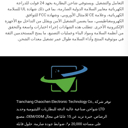
التعامل والتشغيل. ويستوفي شاحن البطارية بجهد 24 فولت للدراجة
الكهربائية معايير السلامة الدولية الصارمة، بما في ذلك شهادة UL للسلامة
الكهربائية، وعلامة CE للامتثال الأوروبي، وشهادة FCC للتوافق
الكهرومغناطيسي، مما يضمن التشغيل الآمن ويقلل من التداخل مع الأجهزة
الإلكترونية الأخرى. تتطلب هذه الشهادات إجراء اختبارات واسعة والتحقق
من أنظمة السلامة ومواد البناء وعمليات التصنيع، ما يمنح المستخدمين الثقة
في موثوقية المنتج وأداء السلامة طوال عمر تشغيل معدات الشحن.
توفر شركة Tianchang Chaochen Electronic Technology Co.,
LTD شواحن صناعية عالية الدقة للبطاريات الليثيومية وحديد
الرصاص. خبرة تزيد عن 15 عامًا في مجال OEM/ODM، مصنع
على مساحة 20,000 م²، ضوابط جودة صارمة. حلول قابلة