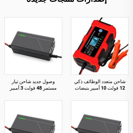
شاحن متعدد الوظائف ذكي
وصول جديد شاحن تيار
12 فولت 10 أمبير بنبضات
مستمر 48 فولت 3 أمبير
إصلاح ومصباح مدمج
للدراجات النارية الكهربائية،
للبطاريات الرصاصية الحمضية
قدرة خرج 150 واط، بطارية
دراجة كهربائية 54.6 فولت
58.4 فولت، للبطارية
الليثيومية 48 فولت