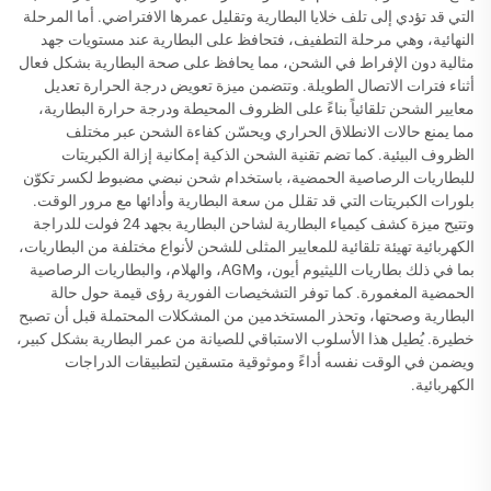
التي قد تؤدي إلى تلف خلايا البطارية وتقليل عمرها الافتراضي. أما المرحلة
النهائية، وهي مرحلة التطفيف، فتحافظ على البطارية عند مستويات جهد
مثالية دون الإفراط في الشحن، مما يحافظ على صحة البطارية بشكل فعال
أثناء فترات الاتصال الطويلة. وتتضمن ميزة تعويض درجة الحرارة تعديل
معايير الشحن تلقائياً بناءً على الظروف المحيطة ودرجة حرارة البطارية،
مما يمنع حالات الانطلاق الحراري ويحسّن كفاءة الشحن عبر مختلف
الظروف البيئية. كما تضم تقنية الشحن الذكية إمكانية إزالة الكبريتات
للبطاريات الرصاصية الحمضية، باستخدام شحن نبضي مضبوط لكسر تكوّن
بلورات الكبريتات التي قد تقلل من سعة البطارية وأدائها مع مرور الوقت.
وتتيح ميزة كشف كيمياء البطارية لشاحن البطارية بجهد 24 فولت للدراجة
الكهربائية تهيئة تلقائية للمعايير المثلى للشحن لأنواع مختلفة من البطاريات،
بما في ذلك بطاريات الليثيوم أيون، وAGM، والهلام، والبطاريات الرصاصية
الحمضية المغمورة. كما توفر التشخيصات الفورية رؤى قيمة حول حالة
البطارية وصحتها، وتحذر المستخدمين من المشكلات المحتملة قبل أن تصبح
خطيرة. يُطيل هذا الأسلوب الاستباقي للصيانة من عمر البطارية بشكل كبير،
ويضمن في الوقت نفسه أداءً وموثوقية متسقين لتطبيقات الدراجات
الكهربائية.