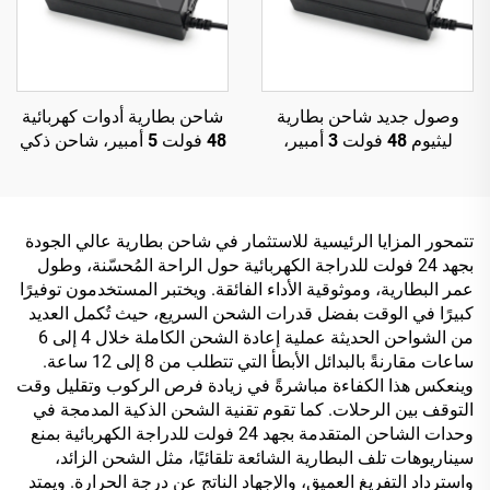
وصول جديد شاحن بطارية
شاحن بطارية أدوات كهربائية
ليثيوم 48 فولت 3 أمبير،
48 فولت 5 أمبير، شاحن ذكي
شاحن دراجة كهربائية مع خرج
كهربائي ABS، 14S 16S،
48 فولت، 54.6 فولت، 58.8
شاحن Lifepo4 للدراجة
فولت، 54.75 فولت، 58.4
الكهربائية، 54.6 فولت، 58.8
فولت، للدراجة الكهربائية 150
فولت، 58.4 فولت
تتمحور المزايا الرئيسية للاستثمار في شاحن بطارية عالي الجودة
واط تيار مستمر
بجهد 24 فولت للدراجة الكهربائية حول الراحة المُحسّنة، وطول
عمر البطارية، وموثوقية الأداء الفائقة. ويختبر المستخدمون توفيرًا
كبيرًا في الوقت بفضل قدرات الشحن السريع، حيث تُكمل العديد
من الشواحن الحديثة عملية إعادة الشحن الكاملة خلال 4 إلى 6
ساعات مقارنةً بالبدائل الأبطأ التي تتطلب من 8 إلى 12 ساعة.
وينعكس هذا الكفاءة مباشرةً في زيادة فرص الركوب وتقليل وقت
التوقف بين الرحلات. كما تقوم تقنية الشحن الذكية المدمجة في
وحدات الشاحن المتقدمة بجهد 24 فولت للدراجة الكهربائية بمنع
سيناريوهات تلف البطارية الشائعة تلقائيًا، مثل الشحن الزائد،
واسترداد التفريغ العميق، والإجهاد الناتج عن درجة الحرارة. ويمتد