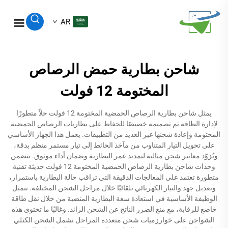
AR
شاحن بطارية حمض الرصاص
المختومة 12 فولت
يمثل شاحن بطارية الرصاص الحمضية المختومة 12 فولت حلاً متطورًا
لإدارة الطاقة تم تصميمه خصيصًا للحفاظ على بطاريات الرصاص الحمضية
المختومة وإعادة شحنها عبر العديد من التطبيقات. يعمل هذا الجهاز الأساسي
على تحويل التيار المتناوب من مآخذ الحائط إلى تيار مستمر منظم بدقة،
ويُزوّد معايير شحن مثالية لتمديد عمر البطارية وضمان أداء موثوق. تتضمن
وحدات شاحن بطارية الرصاص الحمضية المختومة 12 فولت حديثة تقنية
متطورة تعتمد على المعالجات الدقيقة التي تراقب حالة البطارية باستمرار،
وتعديل جهد والتيار الكهربائي تلقائيًا خلال مراحل الشحن المختلفة. تتمثل
الوظيفة الأساسية في استعادة سعة البطارية المنضبة من خلال نقل طاقة
خاضع للرقابة، مع منع الضرر الناتج عن الشحن الزائد. وغالبًا ما تحتوي هذه
الشواحن على خوارزميات شحن متعددة المراحل تشمل الشحن الكتلي