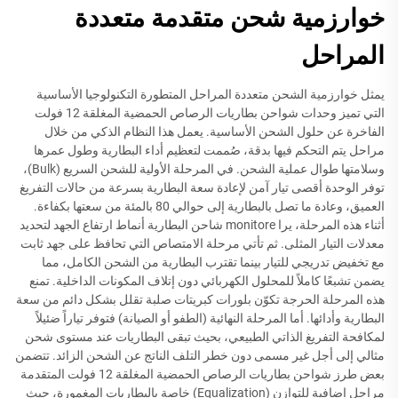
خوارزمية شحن متقدمة متعددة
المراحل
يمثل خوارزمية الشحن متعددة المراحل المتطورة التكنولوجيا الأساسية
التي تميز وحدات شواحن بطاريات الرصاص الحمضية المغلقة 12 فولت
الفاخرة عن حلول الشحن الأساسية. يعمل هذا النظام الذكي من خلال
مراحل يتم التحكم فيها بدقة، صُممت لتعظيم أداء البطارية وطول عمرها
وسلامتها طوال عملية الشحن. في المرحلة الأولية للشحن السريع (Bulk)،
توفر الوحدة أقصى تيار آمن لإعادة سعة البطارية بسرعة من حالات التفريغ
العميق، وعادة ما تصل بالبطارية إلى حوالي 80 بالمئة من سعتها بكفاءة.
أثناء هذه المرحلة، يرا monitore شاحن البطارية أنماط ارتفاع الجهد لتحديد
معدلات التيار المثلى. ثم تأتي مرحلة الامتصاص التي تحافظ على جهد ثابت
مع تخفيض تدريجي للتيار بينما تقترب البطارية من الشحن الكامل، مما
يضمن تشبعًا كاملاً للمحلول الكهربائي دون إتلاف المكونات الداخلية. تمنع
هذه المرحلة الحرجة تكوّن بلورات كبريتات صلبة تقلل بشكل دائم من سعة
البطارية وأدائها. أما المرحلة النهائية (الطفو أو الصيانة) فتوفر تياراً ضئيلاً
لمكافحة التفريغ الذاتي الطبيعي، بحيث تبقى البطاريات عند مستوى شحن
مثالي إلى أجل غير مسمى دون خطر التلف الناتج عن الشحن الزائد. تتضمن
بعض طرز شواحن بطاريات الرصاص الحمضية المغلقة 12 فولت المتقدمة
مراحل إضافية للتوازن (Equalization) خاصة بالبطاريات المغمورة، حيث