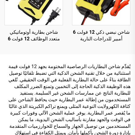
شاحن نبضي ذكي 12 فولت 6
شاحن بطارية أوتوماتيكي
أمبير للدراجات النارية
متعدد الوظائف 12 فولت 6
والسكوتر، بشاشة LED من
أمبير لإصلاح البطاريات،
مادة البولي كربونات، إخراج
Cargador De Bateria De
قابل للتخصيص لأوروبا/
للسيارة والدراجة النارية
الولايات المتحدة/المملكة
والسكوتر، مع شاشة LCD
يُقدِّم شاحن البطاريات الرصاصية المختومة بجهد 12 فولت قيمة
المتحدة، إصلاح للسيارات
وحماية OTP، كهربائي
استثنائية من خلال تقنية الشحن الذكية التي تضبط تلقائيًا توصيل
ببطاريات LifePO4
الطاقة بناءً على حالة البطارية الفعلية في الوقت الحقيقي. تُلغي
هذه الوظيفة الذكية الحاجة إلى التخمين وتمنع الضرر المكلف
للبطارية الناتج عن ممارسات الشحن غير السليمة. يستفيد
المستخدمون من إطالة عمر البطارية حيث يحافظ الشاحن على
كثافة الكهرولايت النوعية المثلى ويمنع تراكم الكبريتة الذي غالبًا
ما يُقصر عمر البطارية. يوفر عملية الشحن الآلي وفورات كبيرة
في الوقت والجهد مقارنة بأساليب الشحن اليدوية، ما يمكن
المستخدمين من توصيل الجهاز والسماح للخوارزميات المتقدمة
بإدارة دورة الشحن بأكملها بأمان. ويمثل الكفاءة في استهلاك