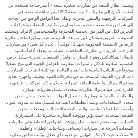
ويشمل نطاق السعة من بطاريات صغيرة بسعة 7 أمبير-ساعة تُستخدم في
أنظمة الأمان إلى بطاريات كبيرة بسعة 200 أمبير-ساعة تُستخدم في
المركبات الترفيهية والسفن البحرية. ويقلل هذا التوافق الواسع من الحاجة
إلى شواحن متخصصة متعددة، مما يقلل من تكاليف المعدات واحتياجات
التخزين لكل من المرافق الخدمية المحترفة والمستخدمين الأفراد. وتستفيد
التطبيقات المرورية بشكل كبير من هذه المرونة، حيث يمكن لشاحن بطارية
الرصاص الحمضية المختومة بجهد 12 فولت أن يخدم كل شيء من بطاريات
الدراجات النارية إلى بطاريات الشاحنات الثقيلة، ما يجعله أداة أساسية
للعمال الميكانيكيين وهواة السيارات. وتُقدّر التطبيقات البحرية بشكل خاص
التصميم المقاوم للتآكل والميزات المقاومة للعوامل الجوية التي تتيح تشغيلاً
موثوقاً في البيئات القاسية ذات المياه المالحة، مع تلبية احتياجات البطاريات
ذات الدورة العميقة المستخدمة في محركات الصيد البطيئة، وأجهزة تحديد
مواقع الأسماك، وأنظمة الطاقة المنزلية. ويقدّر مالكو المركبات الترفيهية
القدرة على صيانة بنوك بطاريات متعددة، تشمل بطاريات الهيكل،
والبطاريات المنزلية، وبطاريات تشغيل المولدات، باستخدام حل شحن
متعدد الاستخدامات. وتمتد التطبيقات الصناعية لتشمل معدات مناولة المواد،
وأنظمة الطاقة الاحتياطية، والبنية التحتية للاتصالات، ومحطات تخزين
الطاقة المتجددة، حيث يؤثر موثوقية البطارية مباشرةً على استمرارية
العمليات. وتستخدم خدمات الطوارئ هذه الشواحن للحفاظ على بطاريات
المعدات الحرجة في سيارات الإسعاف، وشاحنات الإطفاء، وأنظمة
الاتصالات، حيث لا يمكن التهاون مع حدوث أي عطل. ويُثبت شاحن بطارية