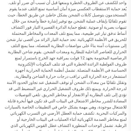
واحد للكشف عن الظروف الخطرة ومنعها قبل أن تسبب أي ضرر أو تلف.
يُعد حماية الاستقطاب العكسي ميزة أمان أساسية تمنع التلف عندما يقوم
المستخدمون بتوصيل كابلات الشحن بشكل خاطئ عن طريق الخطأ، حيث
تقوم تلقائيًا بإيقاف عملية الشحن مع توفير إشارة خطأ واضحة من خلال
تنبيهات بصرية أو صوتية. تقطع حماية الدائرة القصيرة التيار فور اكتشاف
أنماط تدفق تيار غير طبيعية، مما يمنع تلف المعدات والمخاطر المحتملة
للحريق في الأنظمة الكهربائية. تحد حماية التيار الزائد من أقصى تيار شحن
إلى مستويات آمنة بناءً على مواصفات البطارية المتصلة، مما يمنع التلف
الحراري للعناصر الداخلية للبطارية ومعدات الشحن. يقوم شاحن البطارية
الرصاصية المختومة بجهد 12 فولت بمراقبة جهد الخرج باستمرار لمنع
ظروف الفولطية الزائدة الخطرة التي قد تتلف المكونات الإلكترونية
الحساسة في الأنظمة المتصلة. تشمل أنظمة الحماية الحرارية أجهزة
استشعار درجة الحرارة التي تراقب درجات حرارة الشاحن والبطارية،
وتقلل تلقائيًا من معدلات الشحن أو توقف التشغيل عند تجاوز الحدود الآمنة
لدرجة الحرارة. ويمنع ذلك ظروف التشغيل الحراري غير المنضبط التي قد
تؤدي إلى تلف البطارية أو الانفجار أو مخاطر الحريق. تلغي التوصيلات
المضادة للشرر مخاطر الاشتعال في البيئات التي قد تكون فيها أبخرة قابلة
للاشتعال موجودة، وهي مهمة بشكل خاص في التطبيقات الخاصة بالسيارات
والمركبات البحرية. تكشف حماية العطل الأرضي عن التسرب الكهربائي
لمنع مخاطر الصدمة الكهربائية أثناء العمليات في البيئات الخارجية أو
الرطبة. تشمل الوحدات المتطورة اكتشاف عطل القوس الكهربائي الذي