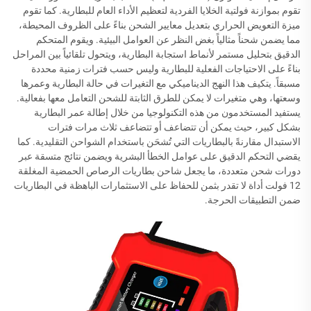
تقوم بموازنة فولتية الخلايا الفردية لتعظيم الأداء العام للبطارية. كما تقوم
ميزة التعويض الحراري بتعديل معايير الشحن بناءً على الظروف المحيطة،
مما يضمن شحناً مثالياً بغض النظر عن العوامل البيئية. ويقوم المتحكم
الدقيق بتحليل مستمر لأنماط استجابة البطارية، ويتحول تلقائياً بين المراحل
بناءً على الاحتياجات الفعلية للبطارية وليس حسب فترات زمنية محددة
مسبقاً. يتكيف هذا النهج الديناميكي مع التغيرات في حالة البطارية وعمرها
وسعتها، وهي متغيرات لا يمكن للطرق الثابتة للشحن التعامل معها بفعالية.
يستفيد المستخدمون من هذه التكنولوجيا من خلال إطالة عمر البطارية
بشكل كبير، حيث يمكن أن تتضاعف أو تتضاعف ثلاث مرات فترات
الاستبدال مقارنةً بالبطاريات التي تُشحَن باستخدام الشواحن التقليدية. كما
يقضي التحكم الدقيق على عوامل الخطأ البشرية ويضمن نتائج متسقة عبر
دورات شحن متعددة، ما يجعل شاحن بطاريات الرصاص الحمضية المغلقة
12 فولت أداة لا تقدر بثمن للحفاظ على الاستثمارات الباهظة في البطاريات
ضمن التطبيقات الحرجة.