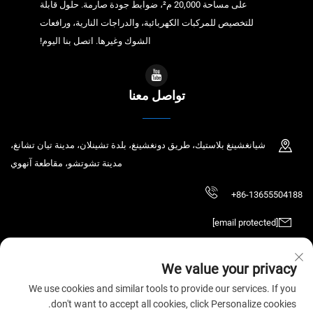
على مساحة 20,000 م²، ضوابط جودة صارمة. حلول قابلة
للتخصيص للمركبات الكهربائية، والدراجات النارية، ورافعات
الشوك وغيرها. اتصل بنا اليوم!
تواصل معنا
شيانغشينغ بلاستيك، طريق دونغشينغ، بلدة تشينلان، مدينة تيان تشانغ،
مدينة تشوتشو، مقاطعة آنهوي
+86-13655504188
[email protected]
We value your privacy
حقوق الطبع والنشر © 2025 تيان تشانغ تشاوتشين للتكنولوجيا الإلكترونية المحدودة.
We use cookies and similar tools to provide our services. If you
جميع الحقوق محفوظة.
سياسة الخصوصية
don't want to accept all cookies, click Personalize cookies.