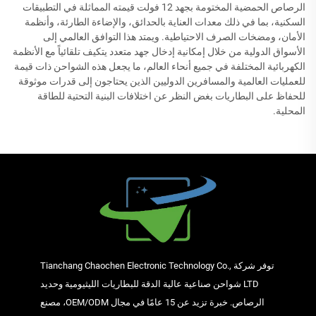
الرصاص الحمضية المختومة بجهد 12 فولت قيمته المماثلة في التطبيقات
السكنية، بما في ذلك معدات العناية بالحدائق، والإضاءة الطارئة، وأنظمة
الأمان، ومضخات الصرف الاحتياطية. ويمتد هذا التوافق العالمي إلى
الأسواق الدولية من خلال إمكانية إدخال جهد متعدد يتكيف تلقائياً مع الأنظمة
الكهربائية المختلفة في جميع أنحاء العالم، ما يجعل هذه الشواحن ذات قيمة
للعمليات العالمية والمسافرين الدوليين الذين يحتاجون إلى قدرات موثوقة
للحفاظ على البطاريات بغض النظر عن اختلافات البنية التحتية للطاقة
المحلية.
توفر شركة Tianchang Chaochen Electronic Technology Co.,
LTD شواحن صناعية عالية الدقة للبطاريات الليثيومية وحديد
الرصاص. خبرة تزيد عن 15 عامًا في مجال OEM/ODM، مصنع