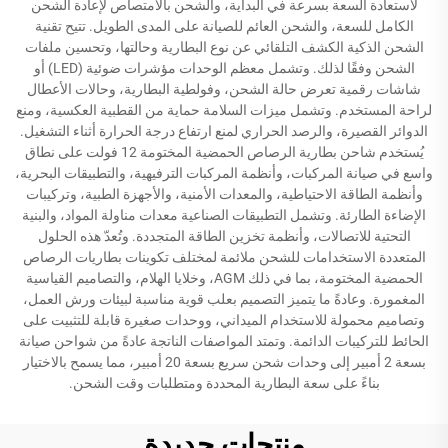
لاستعادة السعة بسرعة في البداية، والشحن بالامتصاص لإعادة الشحن
الكامل للسعة، والشحن العائم للصيانة على المدى الطويل. تتيح تقنية
الشحن الذكية الكشف التلقائي عن نوع البطارية وحالتها، وتحسين ملفات
الشحن وفقًا لذلك. وتشمل معظم الوحدات مؤشرات ضوئية (LED) أو
شاشات رقمية تعرض حالة الشحن، وفولطية البطارية، وحالات الأعطال
لراحة المستخدم. وتشمل ميزات السلامة حماية من القطبية العكسية، ومنع
الدوائر القصيرة، والرصد الحراري لمنع ارتفاع درجة الحرارة أثناء التشغيل.
يُستخدم شاحن بطارية الرصاص الحمضية المختومة 12 فولت على نطاق
واسع في صيانة المركبات، وأنظمة المركبات الترفيهية، والتطبيقات البحرية،
وأنظمة الطاقة الاحتياطية، والمعدات الأمنية، والأجهزة الطبية، وتركيبات
الإضاءة الطارئة. وتشمل التطبيقات الصناعية معدات مناولة المواد، والبنية
التحتية للاتصالات، وأنظمة تخزين الطاقة المتجددة. وتُعدّ هذه الحلول
المتعددة الاستخدامات للشحن ملائمة لمختلف تكوينات بطاريات الرصاص
الحمضية المختومة، بما في ذلك AGM، وخلايا الهلام، والتصاميم القياسية
المغمورة. وعادةً ما يتميز التصميم بعلب قوية مناسبة لبيئات ورش العمل،
وتصاميم محمولة للاستخدام الميداني، ووحدات صغيرة قابلة للتثبيت على
الحائط للتركيبات الدائمة. وتمتد المواصفات الناتجة عادةً من شواحن صيانة
بسعة 2 أمبير إلى وحدات شحن سريع بسعة 20 أمبير، مما يسمح بالاختيار
بناءً على سعة البطارية المحددة ومتطلبات وقت الشحن.
منتجات جديدة