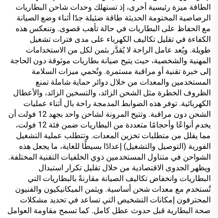
الطاقة ميزة رئيسية أخرى، إذ تستهلك وحدات شاحن البطاريات
الرصاصية المختومة الحديثة طاقة ضئيلة جدًا أثناء وضع الصيانة
مع الحفاظ على البطاريات في حالة تأهب قصوى. وتنعكس هذه
الكفاءة في تقليل تكاليف الكهرباء على مدى فترات تشغيل
طويلة. ويُعد عامل الراحة لا يُقدَّر بثمن لكل من الاستخدامات
المهنية والشخصية، حيث يتيح صيانة بطاريات موثوقة دون الحاجة
إلى خبرة تقنية أو مراقبة مستمرة. وتُحمي ميزات السلامة
المستخدمين والمعدات من خلال دوائر حماية شاملة تمنع
الظروف الخطرة مثل الشحن الزائد، والتسخين الزائد، والأعطال
الكهربائية. توفر هذه الضوابط المدمجة راحة بال أثناء عمليات
الشحن دون مراقبة. وتتيح المرونة لشاحن واحد بجهد 12 فولت أن
يخدم أنواعًا وأحجامًا متعددة من البطاريات ضمن فئة 12 فولت،
مما يقلل من متطلبات تخزين المعدات. وتتطلب عملية التشغيل
الفورية (التوصيل والتشغيل) إعدادًا بسيطًا للغاية، ما يجعل هذه
الشواحن في متناول المستخدمين ذوي الخلفيات التقنية المختلفة.
ويظهر الجدوى الاقتصادية من خلال تقليل تكرار استبدال
البطاريات وانخفاض تكاليف الصيانة مقارنةً بالبطاريات التي
تُستخدم مع معدات شحن أساسية. ويثمن الميكانيكيون والفنيون
المحترفون إمكانات التشخيص التي تساعد في تحديد مشكلات
صحة البطارية قبل حدوث عطل كامل. كما تسمح مقاومة العوامل