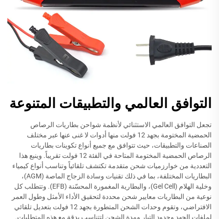
التوافق العالمي والتطبيقات المتنوعة
تجعل التوافق العالمي الاستثنائي لأنظمة شواحن بطاريات الرصاص
الحمضية المختومة بجهد 12 فولت منها أدوات لا غنى عنها عبر مختلف
الصناعات والتطبيقات، حيث تتوافق مع جميع أنواع تكوينات بطاريات
الرصاص الحمضية المختومة المتاحة في الفئة 12 فولت تقريباً. وينبع هذا
التعددية من خوارزميات شحن متقدمة تكتشف تلقائياً وتناسب أنواع كيمياء
البطاريات المختلفة، بما في ذلك تقنيات وسادة الزجاج الماصة (AGM)،
وخلية الهلام (Gel Cell)، والبطارية المغمورة المحسّنة (EFB). وتتطلب كل
نوعية من البطاريات معايير شحن محددة لتحقيق الأداء الأمثل وطول العمر
الافتراضي، وتقوم وحدات الشحن المتطورة بجهد 12 فولت بتعديل تلقائي
لملفات الجهد وحدود التيار ومدة الشحن لتتناسب بدقة مع هذه المتطلبات.