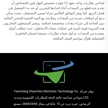
لشاحن بطاريات واحد بجهد 12 فولت مخصص لجهاز قص الحشائش أن
يخدم عدة قطع من المعدات أثناء إعدادها للتخزين أو عند بدء التشغيل في
فصل الربيع. كما يوفر التوافق العالمي مزايا تضمن المستقبل، بحيث يمكن
دمج أي إضافات جديدة من المعدات بسلاسة مع البنية التحتية للشحن الحالية
دون الحاجة إلى شراء معدات متخصصة إضافية. ويعتبر المشغلون التجاريون
هذه المرونة قيمة كبيرة في عمليات صيانة الأساطيل، حيث تتطلب أنواع
متعددة من المعدات جداول صيانة بطاريات منسقة لضمان الجاهزية
التشغيلية طوال مواسم العمل المكثفة.
توفر شركة Tianchang Chaochen Electronic Technology Co.,
LTD شواحن صناعية عالية الدقة للبطاريات الليثيومية وحديد
الرصاص. خبرة تزيد عن 15 عامًا في مجال OEM/ODM، مصنع