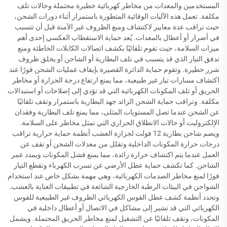
المستخدمين والمعدات من مخاطر كهربائية خطيرة محتملة وحالات تلف
مكلفة. تعمل هذه الآليات الوقائية المتطورة باستمرار أثناء دورات الشحن،
حيث تراقب عدة معايير لاكتشاف ومنع الظروف غير الآمنة قبل أن تتسبب
في أضرار أو أعطال بالمعدات. يُعد حماية الاستقطاب العكسي إحدى أهم
ميزات السلامة، حيث تقوم تلقائيًا بكشف اتصالات الكابلات الخاطئة ومنع
تدفق التيار الذي قد يتسبب في تلف البطارية أو الشاحن أو يخلق ظروف
شرر خطيرة. وتقوم حماية الدائرة القصيرة بإيقاف عمليات الشحن فورًا عند
اكتشاف مسارات تيار غير طبيعية، مما يمنع ارتفاع درجة الحرارة أو مخاطر
الحريق أو تلف المكونات الكهربائية التي قد تؤدي إلى إصلاحات أو استبدالات
مكلفة. وتراقب حماية الشحن الزائد جهد البطارية باستمرار وتقف تلقائيًا
عن الشحن عندما تصل المستويات المثلى، مما يمنع تلف البطارية وفقدان
الإلكتروليت أو حالات الانطلاق الحراري التي تمثل مخاطر على السلامة.
ويضم شاحن بطارية 12 فولت لجزازة العشب أنظمة حماية حرارية تراقب
درجات حرارة المكونات الداخلية وتقلل من معدلات الشحن أو تقف عن
العمل عندما يتم اكتشاف حرارة زائدة، مما يمنع فشل المكونات ويمدد عمر
الشاحن. كما تكشف حماية عطل الأرضي عن تسرب الكهرباء وتقطع التيار
فورًا لمنع مخاطر الصدمات الكهربائية، وهي مهمة بشكل خاص عند استخدام
الشواحن في البيئات الرطبة الخارجية الشائعة في تطبيقات العناية بالعشب.
وتحدد أنظمة كشف عطل القوس الكهربائي الظروف غير الطبيعية للقوس
الكهربائي التي قد تشير إلى مشاكل في الاتصال أو أعطال داخلية في
المكونات، وتقف تلقائيًا عن التشغيل لمنع مخاطر الحريق المحتملة. ويشمل