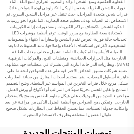
القطبية العكسية ومنع الشحن الزائد والتنظيم الحراري لمنع التلف أثناء
دورات الشحن الطويلة. يتضمن الهيكل التكنولوجي لهذه الشواحن عادةً
قدرات شحن متعددة المراحل، حيث تنتقل عبر مراحل الشحن السريع، ثم
الامتصاص، ثم الصيانة بهدف تعظيم صحة البطارية. كما تقوم الخوارزميات
الذكية للشحن باكتشاف تراكم الكبريتات وتنفذ دورات إزالة الكبريتات
لاستعادة سعة البطارية مع مرور الوقت. توفر أنظمة مؤشرات LED
تحديثات حالة فورية، تعرض تقدم الشحن وإشعارات الانتهاء والمعلومات
التشخيصية لأغراض استكشاف الأخطاء وإصلاحها. تمتد التطبيقات لما بعد
الصيانة الأساسية للماكينات القاطفة لتشمل مختلف معدات الطاقة
الخارجية مثل الجرارات الحدائقية، ومنظفات الثلج، والمركبات الترفيهية
(ATVs)، وبطاريات الدراجات النارية التي تشترك في متطلبات جهد مشابهة.
تعتمد شركات تنسيق الحدائق الاحترافية على هذه الشواحن للحفاظ على
جاهزية أسطول المعدات، بينما يستفيد أصحاب المنازل من صيانة البطاريات
بشكل مريح خلال فترات التخزين في المواسم غير النشطة. ويتيح التصميم
المدمج والقابل للحمل تخزينًا سهلًا في المرائب أو الأكواخ أو ورش العمل،
مع احتواء العديد من الموديلات على هيكل مقاوم للطقس يسمح بالاستخدام
الخارجي. وتمكن دمج الشواحن مع أنظمة المنزل الذكي من مراقبة عن بعد
وإمكانية جدولة العمليات، مما يضمن الحفاظ على البطاريات بشكل صحيح
طوال الفصول المختلفة وظروف الاستخدام المتغيرة.
توصيات المنتجات الجديدة