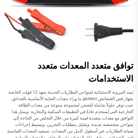
توافق متعدد المعدات متعدد
الاستخدامات
تمتد المرونة الاستثنائية لشواحن البطاريات الحديثة بجهد 12 فولت الخاصة
بجهاز قص الحشائش далеко ما وراء معدات العناية الأساسية بالحدائق،
حيث توفر حلولاً شاملة للشحن لمجموعة متنوعة من معدات الطاقة
الخارجية التي تُستخدم عادةً في التطبيقات السكنية والتجارية. ويمثل هذا
التوافق مع معدات متعددة قيمة كبيرة من خلال التخلص من الحاجة إلى
شواحن متخصصة عديدة، وتقليل متطلبات التخزين، وتبسيط إجراءات
صيانة البطاريات عبر أسطول كامل من المعدات. تستفيد المعدات القياسية
لقص الحشائش، بما في ذلك المعدات ذات المقاعد، والمعدات الدوارة