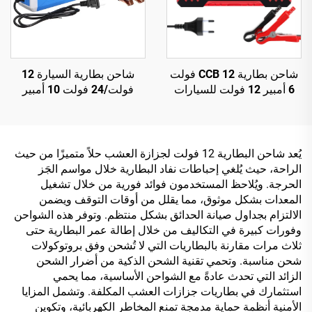
شاحن بطارية CCB 12 فولت
شاحن بطارية السيارة 12
6 أمبير 12 فولت للسيارات
فولت/24 فولت 10 أمبير
والدراجات النارية، شحن
للدراجة النارية والسيارة،
متعدد الأجهزة، إكسسوارات
حماية من زيادة التيار وزيادة
سيارات عابرة للحدود
الجهد، بطارية الرصاص
الحمضية بوظيفة حماية من
يُعد شاحن البطارية 12 فولت لجزازة العشب حلاً متميزًا من حيث
القصر الدائري، تصميم
الراحة، حيث يُلغي إحباطات نفاد البطارية خلال مواسم الجَز
كهربائي مقاوم للحريق
الحرجة. ويُلاحظ المستخدمون فوائد فورية من خلال تشغيل
المعدات بشكل موثوق، مما يقلل من أوقات التوقف ويضمن
الالتزام بجداول صيانة الحدائق بشكل منتظم. وتوفر هذه الشواحن
وفورات كبيرة في التكاليف من خلال إطالة عمر البطارية حتى
ثلاث مرات مقارنة بالبطاريات التي لا تُشحن وفق بروتوكولات
شحن مناسبة. وتحمي تقنية الشحن الذكية من أضرار الشحن
الزائد التي تحدث عادةً مع الشواحن الأساسية، مما يحمي
استثمارك في بطاريات جزازات العشب المكلفة. وتشمل المزايا
الأمنية أنظمة حماية مدمجة تمنع المخاطر الكهربائية، وتكوين