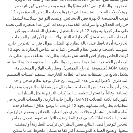
الصفرية، والنماذج التي تُدفع مشيًا والمزودة بنظم تشغيل كهربائية، من
بروتوكولات الشحن المتسقة التي توفرها وحدات الشحن الجيدة بجهد 12
فولت المخصصة لأجهزة قص الحشائش. ويتمدد التوافق بسلاسة ليشمل
جرارات الحدائق، والمركبات الخدمية، ومعدات الزراعة الصغيرة التي تعتمد
على نظم كهربائية بجهد 12 فولت للتشغيل وتشغيل الملحقات. ويمكن
للمعدات الموسمية مثل آلات إزالة الثلج، وآلات نفخ الأوراق، والمولدات
الخارجية أن تحافظ على حالة بطارياتها المثلى طوال فترات التخزين خارج
الموسم باستخدام نفس نظام الشحن. كما يدعم شاحن البطاريات بجهد 12
فولت الخاص بجهاز قص الحشائش تقنيات بطاريات مختلفة، منها بطاريات
الرصاص الحمضية التقليدية المغمورة، والبطاريات المختومة خالية الصيانة،
وتقنية AGM (مصفوفة الزجاج الممتص)، وبطاريات الهلام المستخدمة
بشكل شائع في تطبيقات معدات الطاقة الخارجية. تستفيد عمليات التصميم
المناظري الاحترافية من هذه المرونة من خلال توحيد نظام شحن واحد
يخدم أنواعاً متعددة من المعدات، مما يقلل من متطلبات التدريب وتعقيدات
الصيانة. وغالباً ما تشترك تطبيقات المركبات الترفيهية مثل السيارات
الكهربائية ثلاثية العجلات (ATVs)، والدراجات النارية، والمعدات البحرية في
متطلبات بطاريات مشابهة بجهد 12 فولت، ما يوسع نطاق استخدام هذه
أنظمة الشحن لتشمل مجالات أخرى غير العناية بالحدائق. وتقوم خوارزميات
الشحن الذكية تلقائيًا بكشف نوع البطارية وحالتها، ثم تقوم بتعديل معايير
الشحن لتوفير أفضل النتائج بغض النظر عن تركيب البطارية أو تصنيف
سعتها. ويصبح الصيانة الموسمية أكثر كفاءة بشكل ملحوظ عندما يمكن