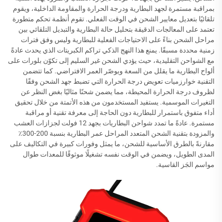
بمراقبة مستمرة لجهد البطارية ودرجة الحرارة والمقاومة الداخلية، ويقوم
تلقائيًا بتعديل معايير الشحن في الوقت الفعلي. تقوم أنظمة تحكم متطورة
تعتمد على المعالجات الدقيقة بتحليل حالة البطارية والتبديل التلقائي بين
مراحل الشحن بناءً على الاحتياجات الفعلية للبطارية وليس وفق فترات
زمنية محددة مسبقًا. يمنع هذا النهج الذكي تراكم الكبريتات الذي يحدث عادةً
مع الشواحن التقليدية، حيث يؤدي الشحن غير السليم إلى تكوّن بلورات على
ألواح البطارية ما يقلل من السعة ويوصّر العمر الافتراضي. كما تتضمن
التقنية خوارزميات تعويض درجة الحرارة التي تضبط جهد الشحن وفقًا
لظروف درجة الحرارة المحيطة، مما يضمن شحنًا مثاليًا بغض النظر عن
التغيرات الموسمية. يستفيد المستخدمون من هذه الأتمتة من خلال تحقيق
أداء متفوق باستمرار للبطارية دون الحاجة إلى معرفة تقنية أو مراقبة
مستمرة. عادةً ما تمدد شواحن البطاريات بجهد 12 فولت لجزازات العشب
والمزودة بتقنية الشحن المتعدد المراحل عمر البطارية بنسبة 200-300٪
مقارنةً بالطرق الأساسية للشحن، ما يمثل وفورات كبيرة في التكاليف على
المدى الطويل، ويضمن في الوقت نفسه تشغيلًا موثوقًا للمعدات طوال
مواسم الجَز القاسية.