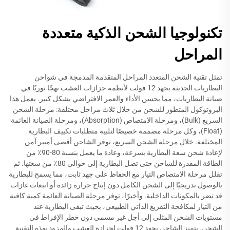
تكنولوجيا الشحن الذكية متعددة
المراحل
تمثل تقنية الشحن المتعدد المراحل المتقدمة المدمجة في شواحن
البطاريات الحديثة بجهد 12 فولت لأنظمة جزازات العشب نهجًا ثوريًا في
صيانة البطاريات، مما يحسن الأداء والعمر الافتراضي بشكل كبير. يعمل هذا
البروتوكول المتطور للشحن من خلال ثلاث مراحل مختلفة: مرحلة الشحن
السريع (Bulk)، ومرحلة الامتصاص (Absorption)، ومرحلة الصيانة العائمة
(Float)، وكل مرحلة مصممة خصيصًا لتلبية متطلبات تكييف البطارية
المختلفة. خلال مرحلة الشحن السريع، توفر الشاحن أقصى أمبير آمن
لإعادة شحن سعة البطارية بسرعة، وعادة ما يعمل بنسبة 80-90٪ من
الطاقة المقدرة للشاحن حتى تصل البطارية إلى حوالي 80٪ من سعتها. ثم
تقلل مرحلة الامتصاص التيار مع الحفاظ على جهد ثابت، مما يسمح للبطارية
بالوصول تدريجيًا إلى الشحن الكامل دون إنتاج حرارة زائدة أو انبعاث غازات
قد تضر بالمكونات الداخلية. وأخيرًا، توفر مرحلة الصيانة العائمة كمية كافية
من التيار لمكافحة التفريغ الذاتي الطبيعي، بحيث تبقى البطارية عند
مستويات الشحن المثلى إلى أجل غير مسمى دون خطر الإفراط في
الشحن. يتميز الشاحن بجهد 12 فولت لجزازة العشب والمزود بهذه التقنية