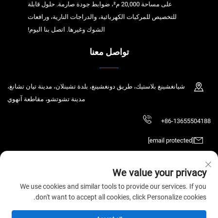
على مساحة 20,000 م²، ضوابط جودة صارمة. حلول قابلة
للتخصيص للمركبات الكهربائية، والدراجات النارية، ورافعات
الشوك وغيرها. اتصل بنا اليوم!
تواصل معنا
شيانغشينغ بلاستيك، طريق دونغشينغ، بلدة تشينلان، مدينة تيان تشانغ،
مدينة تشوتشو، مقاطعة آنهوي
+86-13655504188
[email protected]
We value your privacy
حقوق الطبع والنشر © 2025 تيان تشانغ تشاوتشين للتكنولوجيا الإلكترونية المحدودة.
We use cookies and similar tools to provide our services. If you
جميع الحقوق محفوظة.
سياسة الخصوصية
don't want to accept all cookies, click Personalize cookies.