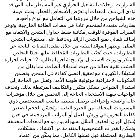
الشرارات، وحالات التشغيل الحراري غير المسيطر عليه التي قد
تؤدي إلى تلف المعدات أو تعرّض الأشخاص للخطر. وتمتد قيمة
هذه الشواحن من خلال مرونتها في التعامل مع أنواع وأحجام
بطاريات متعددة تُستخدم عادةً في معدات الطاقة الخارجية. وتوفر
الميزات الموفرة للوقت إمكانية ضبط جداول الشحن والابتعاد، مع
إيقاف تلقائي يمنع الشحن الزائد ويحافظ على مستويات الشحن
المثلى. وتظهر الفوائد البيئية من خلال تقليل النفايات الناتجة عن
البطاريات، حيث تُجنّب البطاريات المُحافظ عليها جيدًا التخلص
المبكر ودورات الاستبدال. ويُدمج شاحن البطارية 12 فولت لجزازة
العشب تقنية فعالة من حيث استهلاك الطاقة، مما يقلل من
استهلاك الكهرباء مع تحقيق أقصى كفاءة في الشحن. وتضمن
المكونات الاحترافية موثوقية طويلة الأمد، وتقلل من الحاجة إلى
استبدال الشواحن بشكل متكرر والتكاليف المرتبطة بذلك. وتحذف
الواجهات سهلة الاستخدام الحاجة إلى التخمين من خلال مؤشرات
حالة واضحة وإجراءات توصيل بسيطة تناسب المستخدمين ذوي
المستويات المختلفة من الخبرة التقنية. ويُحسّن الحجم الصغير
كفاءة التخزين في ورش العمل أو المرائب المزدحمة، في حين
يُسهّل الوزن الخفيف التنقّل بسهولة بين مواقع المعدات المختلفة.
وتمكن القدرات التشخيصية المتقدمة من اكتشاف مشكلات
البطارية المحتملة قبل فشلها الكامل، مما يمكّن من اعتماد