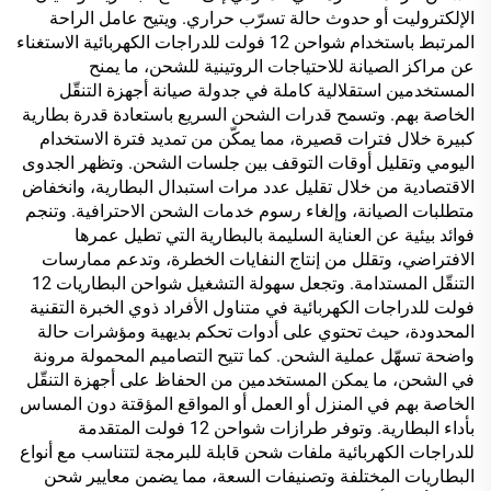
الإلكتروليت أو حدوث حالة تسرّب حراري. ويتيح عامل الراحة
المرتبط باستخدام شواحن 12 فولت للدراجات الكهربائية الاستغناء
عن مراكز الصيانة للاحتياجات الروتينية للشحن، ما يمنح
المستخدمين استقلالية كاملة في جدولة صيانة أجهزة التنقّل
الخاصة بهم. وتسمح قدرات الشحن السريع باستعادة قدرة بطارية
كبيرة خلال فترات قصيرة، مما يمكّن من تمديد فترة الاستخدام
اليومي وتقليل أوقات التوقف بين جلسات الشحن. وتظهر الجدوى
الاقتصادية من خلال تقليل عدد مرات استبدال البطارية، وانخفاض
متطلبات الصيانة، وإلغاء رسوم خدمات الشحن الاحترافية. وتنجم
فوائد بيئية عن العناية السليمة بالبطارية التي تطيل عمرها
الافتراضي، وتقلل من إنتاج النفايات الخطرة، وتدعم ممارسات
التنقّل المستدامة. وتجعل سهولة التشغيل شواحن البطاريات 12
فولت للدراجات الكهربائية في متناول الأفراد ذوي الخبرة التقنية
المحدودة، حيث تحتوي على أدوات تحكم بديهية ومؤشرات حالة
واضحة تسهّل عملية الشحن. كما تتيح التصاميم المحمولة مرونة
في الشحن، ما يمكن المستخدمين من الحفاظ على أجهزة التنقّل
الخاصة بهم في المنزل أو العمل أو المواقع المؤقتة دون المساس
بأداء البطارية. وتوفر طرازات شواحن 12 فولت المتقدمة
للدراجات الكهربائية ملفات شحن قابلة للبرمجة لتتناسب مع أنواع
البطاريات المختلفة وتصنيفات السعة، مما يضمن معايير شحن