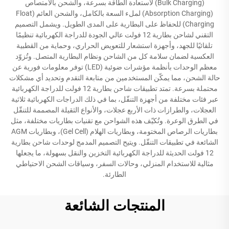
(Bulk Charging) لاستعادة الطاقة بسرعة، والشحن بالامتصاص
(Absorption Charging) لملء السعة بالكامل، والشحن العائم (Float
Charging) للحفاظ على البطارية على المدى الطويل. ويشمل التصميم
التقني لشاحن بطارية 12 فولت عالي الجودة للدراجة الكهربائية تنظيمًا
تلقائيًا للجهد، وأجهزة استشعار للتعويض الحراري، وحماية من القطبية
العكسية لضمان سلامة كل من الشاحن ونظام البطارية المتصل. وتُزوّد
معظم الوحدات بأنظمة مؤشرات ضوئية (LED) توفر معلومات فورية عن
حالة الشحن، مما يمكّن المستخدمين من متابعة التقدم وتحديد أي مشكلات
محتملة بسرعة. تمتد تطبيقات شاحن بطارية 12 فولت للدراجة الكهربائية
عبر فئات مختلفة من أجهزة التنقّل، بما في ذلك الدراجات الكهربائية ثلاثية
العجلات، والطرازات ذات الأربع عجلات، والأنواع الثقيلة المصممة للتنقّل
في الطرق الوعرة. وتُكيّف هذه الشواحن مع تقنيات بطاريات مختلفة، مثل
بطاريات الرصاص المختومة، وبطاريات الهلام (Gel Cell)، وبطاريات AGM
الشائعة في تطبيقات التنقّل. ويتيح التصميم المدمج لوحدات شاحن بطارية
12 فولت الحديثة للدراجة الكهربائية التخزين والنقل بسهولة، ما يجعلها
مثالية للاستخدام المنزلي، وحالات السفر، وسياقات الشحن الاحتياطي
الطارئة.
المنتجات الشائعة