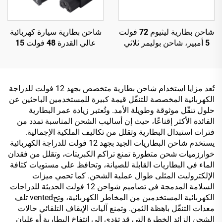
شاحن بطارية ليثيوم 72 فولت
شاحن بطارية سيارة كهربائية
5 أمبير، شاحن بوليمر ثلاثي
عالي القدرة 48 فولت 15
الليثيوم وفوسفات الحديد 84
أمبير بحالة ألومنيوم، شاحن
فولت 88.2 فولت 87.6 فولت
بطارية ليثيوم ذكي جديد قابل
لدراجة كهربائية
للتعديل مع مدخل 220 فولت
تُعد مزايا استخدام شاحن بطارية متخصص بجهد 12 فولت للدراجة
الكهربائية المخصصة للتنقّل قيمة كبيرة للمستخدمين الباحثين عن
حلول تنقّل موثوقة وطويلة الأمد. وتُعتبر زيادة عمر البطارية
الفائدة الأكثر إقناعًا، حيث إن أساليب الشحن المناسبة تمدد من
فترات استبدال البطارية وتقلل من تكاليف الملكية الإجمالية.
يستخدم شاحن البطاريات الجيد بجهد 12 فولت للدراجة الكهربائية
خوارزميات شحن متطورة تمنع تراكم الكبريتات، وتقلل من فقدان
الماء في البطاريات القابلة للصيانة، وتحافظ على مستويات كثافة
الإلكتروليت المثلى طوال عملية الشحن. كما تحمي ميزات
السلامة المدمجة في تصاميم شواحن 12 فولت الحديثة للدراجات
الكهربائية المستخدمين من المخاطر الكهربائية، وتحvented تلف
معدات التنقّل باهظة الثمن. وتمنع آليات الإيقاف التلقائي حالات
الشحن الزائد الخطرة التي قد تؤدي إلى انتفاخ البطارية أو غليان