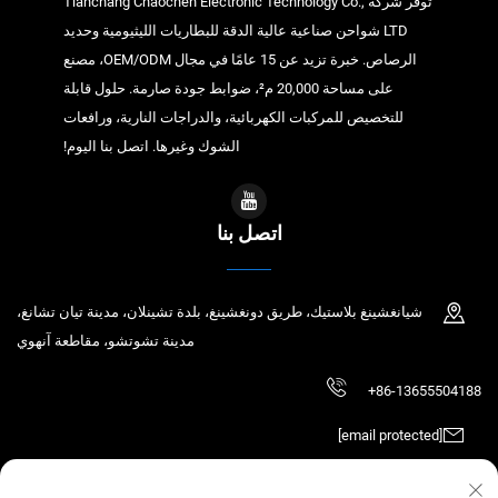
توفر شركة Tianchang Chaochen Electronic Technology Co.,
LTD شواحن صناعية عالية الدقة للبطاريات الليثيومية وحديد
الرصاص. خبرة تزيد عن 15 عامًا في مجال OEM/ODM، مصنع
على مساحة 20,000 م²، ضوابط جودة صارمة. حلول قابلة
للتخصيص للمركبات الكهربائية، والدراجات النارية، ورافعات
الشوك وغيرها. اتصل بنا اليوم!
اتصل بنا
شيانغشينغ بلاستيك، طريق دونغشينغ، بلدة تشينلان، مدينة تيان تشانغ،
مدينة تشوتشو، مقاطعة آنهوي
+86-13655504188
[email protected]