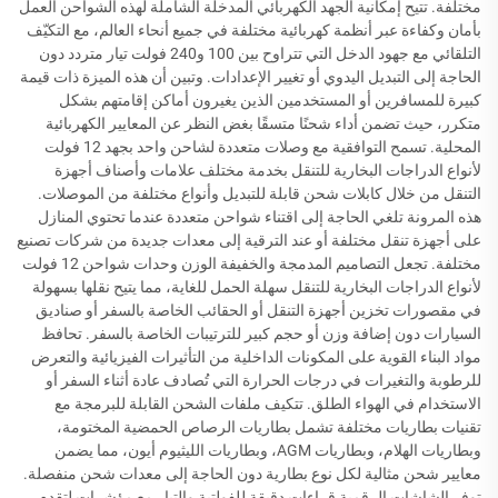
مختلفة. تتيح إمكانية الجهد الكهربائي المدخلة الشاملة لهذه الشواحن العمل
بأمان وكفاءة عبر أنظمة كهربائية مختلفة في جميع أنحاء العالم، مع التكيّف
التلقائي مع جهود الدخل التي تتراوح بين 100 و240 فولت تيار متردد دون
الحاجة إلى التبديل اليدوي أو تغيير الإعدادات. وتبين أن هذه الميزة ذات قيمة
كبيرة للمسافرين أو المستخدمين الذين يغيرون أماكن إقامتهم بشكل
متكرر، حيث تضمن أداء شحنًا متسقًا بغض النظر عن المعايير الكهربائية
المحلية. تسمح التوافقية مع وصلات متعددة لشاحن واحد بجهد 12 فولت
لأنواع الدراجات البخارية للتنقل بخدمة مختلف علامات وأصناف أجهزة
التنقل من خلال كابلات شحن قابلة للتبديل وأنواع مختلفة من الموصلات.
هذه المرونة تلغي الحاجة إلى اقتناء شواحن متعددة عندما تحتوي المنازل
على أجهزة تنقل مختلفة أو عند الترقية إلى معدات جديدة من شركات تصنيع
مختلفة. تجعل التصاميم المدمجة والخفيفة الوزن وحدات شواحن 12 فولت
لأنواع الدراجات البخارية للتنقل سهلة الحمل للغاية، مما يتيح نقلها بسهولة
في مقصورات تخزين أجهزة التنقل أو الحقائب الخاصة بالسفر أو صناديق
السيارات دون إضافة وزن أو حجم كبير للترتيبات الخاصة بالسفر. تحافظ
مواد البناء القوية على المكونات الداخلية من التأثيرات الفيزيائية والتعرض
للرطوبة والتغيرات في درجات الحرارة التي تُصادف عادة أثناء السفر أو
الاستخدام في الهواء الطلق. تتكيف ملفات الشحن القابلة للبرمجة مع
تقنيات بطاريات مختلفة تشمل بطاريات الرصاص الحمضية المختومة،
وبطاريات الهلام، وبطاريات AGM، وبطاريات الليثيوم أيون، مما يضمن
معايير شحن مثالية لكل نوع بطارية دون الحاجة إلى معدات شحن منفصلة.
توفر الشاشات الرقمية قراءات دقيقة للفولتية والتيار مع مؤشرات لتقدم