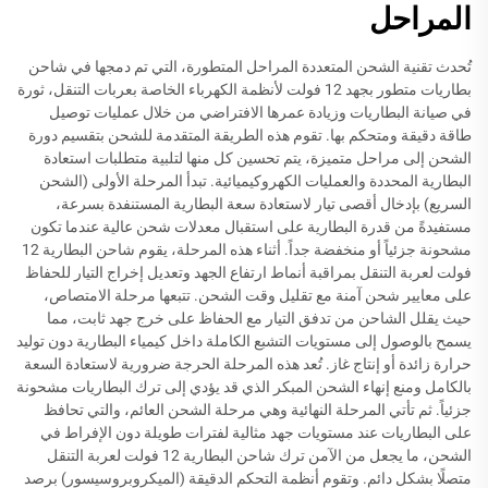
المراحل
تُحدث تقنية الشحن المتعددة المراحل المتطورة، التي تم دمجها في شاحن
بطاريات متطور بجهد 12 فولت لأنظمة الكهرباء الخاصة بعربات التنقل، ثورة
في صيانة البطاريات وزيادة عمرها الافتراضي من خلال عمليات توصيل
طاقة دقيقة ومتحكم بها. تقوم هذه الطريقة المتقدمة للشحن بتقسيم دورة
الشحن إلى مراحل متميزة، يتم تحسين كل منها لتلبية متطلبات استعادة
البطارية المحددة والعمليات الكهروكيميائية. تبدأ المرحلة الأولى (الشحن
السريع) بإدخال أقصى تيار لاستعادة سعة البطارية المستنفدة بسرعة،
مستفيدةً من قدرة البطارية على استقبال معدلات شحن عالية عندما تكون
مشحونة جزئياً أو منخفضة جداً. أثناء هذه المرحلة، يقوم شاحن البطارية 12
فولت لعربة التنقل بمراقبة أنماط ارتفاع الجهد وتعديل إخراج التيار للحفاظ
على معايير شحن آمنة مع تقليل وقت الشحن. تتبعها مرحلة الامتصاص،
حيث يقلل الشاحن من تدفق التيار مع الحفاظ على خرج جهد ثابت، مما
يسمح بالوصول إلى مستويات التشبع الكاملة داخل كيمياء البطارية دون توليد
حرارة زائدة أو إنتاج غاز. تُعد هذه المرحلة الحرجة ضرورية لاستعادة السعة
بالكامل ومنع إنهاء الشحن المبكر الذي قد يؤدي إلى ترك البطاريات مشحونة
جزئياً. ثم تأتي المرحلة النهائية وهي مرحلة الشحن العائم، والتي تحافظ
على البطاريات عند مستويات جهد مثالية لفترات طويلة دون الإفراط في
الشحن، ما يجعل من الآمن ترك شاحن البطارية 12 فولت لعربة التنقل
متصلًا بشكل دائم. وتقوم أنظمة التحكم الدقيقة (الميكروبروسيسور) برصد