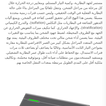
مستمر لجهد البطارية، وكمية التيار المستلم، ومعايير درجة الحرارة خلال
كل مرحلة من مراحل الشحن، وتنقل تلقائيًا بين المراحل بناءً على حالة
البطارية الفعلية في الوقت الحقيقي، وليس حسب فترات زمنية محددة
مسبقًا. يضمن هذا النهج الذكي تحقيق أقصى كفاءة في الشحن، ويمنع آليات
التدهور الشائعة في البطاريات مثل التكلس (sulfation)، والتدرج الكيميائي
(stratification)، والإجهاد الحراري. كما تتكيف ميزات التعويض الحراري عن
الجهد مع الظروف المحيطة، لضبط جهود الشحن بما يتناسب مع التغيرات
البيئية، مما يضمن أداء شحن مثالي تحت مختلف الظروف البيئية. يمتد نهج
الشحن المتعدد المراحل بشكل كبير من العمر الافتراضي للبطارية مقارنة
بشواحن التيار الثابت الأساسية، وغالبًا ما يضاعف أو يضاعف ثلاث مرات
فترات الاستبدال، مع الحفاظ على أداء ثابت طوال عمر البطارية التشغيلي.
ويستفيد المستخدمون من متطلبات صيانة أقل، وموثوقية محسّنة، وتكاليف
ملكية أقل على المدى الطويل مرتبطة بمعدات التنقل الخاصة بهم.