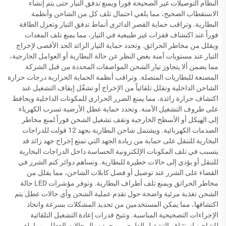
النظام التوصيلات غير الصحيحة فوراً ويمنع تدفق التيار حتى يتم إنشاء
الاستقطاب الصحيح، مما يلغي احتمال تلف كل من الشاحن وأنظمة
البطارية. وتراقب حماية القصر الدائري أنماط تدفق التيار وتعزل الطاقة
فوراً عند اكتشاف قفزات غير طبيعية في التيار، مما يمنع تلف المعدات
ويقلل من مخاطر الحرائق. وتحدد حماية التيار الزائد الحد الأقصى لإخراج
التيار عند مستويات آمنة بغض النظر عن حالة البطارية أو العوامل الخارجية،
مما يضمن ألا يتجاوز تيار الشحن المواصفات المحددة من قبل الشركة
المصنعة للبطاريات المتصلة. وتراقب أنظمة الحماية الحرارية درجات حرارة
الشاحن الداخلية وتقلل تلقائياً من الإخراج أو تشغّل إيقاف التشغيل عند
اكتشاف حرارة زائدة، مما يمنع الضرر الحراري للمكونات الداخلية ويحافظ
على ظروف التشغيل الآمنة. وتحدد حماية عطل الأرضية تسرب الكهرباء
إلى الهيكل أو الأسطح الخارجية وتقف تشغيل الشحن فوراً لمنع مخاطر
الصدمات الكهربائية. ويشتمل شاحن البطارية بجهد 12 فولت للدراجات
البخارية للتنقل على حماية من زيادة الجهد التي تمنع إخراج جهد زائد قد
يتسبب في تلف المكونات الإلكترونية الحساسة داخل الدراجات البخارية
للتنقل أو يؤدي إلى حالات خطيرة للبطارية. وتساهم دوائر كتم الشرر في
القضاء على الشرر عند توصيل أو فصل كابلات الشاحن، مما يقلل من
مخاطر الحرائق ويمنع تلف أطراف البطارية. وتوفر مؤشرات LED حالة
الشحن تغذية مرئية واضحة حول تقدم عملية الشحن وأي حالات عطل يتم
اكتشافها، مما يمكن المستخدمين من تحديد المشكلات بسرعة واتخاذ
الإجراءات التصحيحية المناسبة. وتتيح قدرات إعادة التشغيل التلقائية
للشاحن استئناف التشغيل الطبيعي بمجرد زوال حالات العطل، مما يلغي