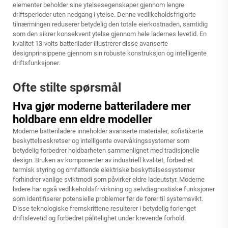
elementer beholder sine ytelsesegenskaper gjennom lengre
driftsperioder uten nedgang i ytelse. Denne vedlikeholdsfrigjorte
tilnærmingen reduserer betydelig den totale eierkostnaden, samtidig
som den sikrer konsekvent ytelse gjennom hele ladernes levetid. En
kvalitet
13-volts batterilader
illustrerer disse avanserte
designprinsippene gjennom sin robuste konstruksjon og intelligente
driftsfunksjoner.
Ofte stilte spørsmål
Hva gjør moderne batteriladere mer
holdbare enn eldre modeller
Moderne batteriladere inneholder avanserte materialer, sofistikerte
beskyttelseskretser og intelligente overvåkingssystemer som
betydelig forbedrer holdbarheten sammenlignet med tradisjonelle
design. Bruken av komponenter av industriell kvalitet, forbedret
termisk styring og omfattende elektriske beskyttelsessystemer
forhindrer vanlige sviktmodi som påvirker eldre ladeutstyr. Moderne
ladere har også vedlikeholdsfrivirkning og selvdiagnostiske funksjoner
som identifiserer potensielle problemer før de fører til systemsvikt.
Disse teknologiske fremskrittene resulterer i betydelig forlenget
driftslevetid og forbedret pålitelighet under krevende forhold.