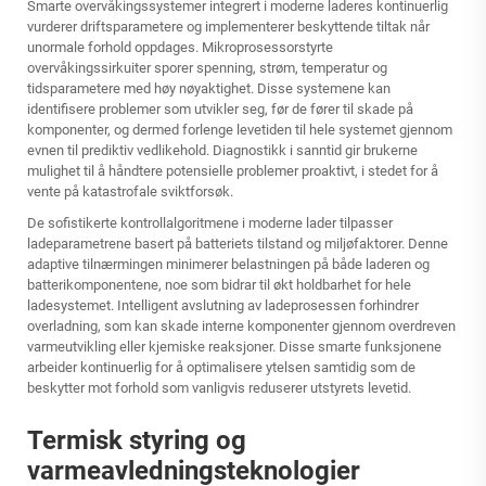
Smarte overvåkingssystemer integrert i moderne laderes kontinuerlig
vurderer driftsparametere og implementerer beskyttende tiltak når
unormale forhold oppdages. Mikroprosessorstyrte
overvåkingssirkuiter sporer spenning, strøm, temperatur og
tidsparametere med høy nøyaktighet. Disse systemene kan
identifisere problemer som utvikler seg, før de fører til skade på
komponenter, og dermed forlenge levetiden til hele systemet gjennom
evnen til prediktiv vedlikehold. Diagnostikk i sanntid gir brukerne
mulighet til å håndtere potensielle problemer proaktivt, i stedet for å
vente på katastrofale sviktforsøk.
De sofistikerte kontrollalgoritmene i moderne lader tilpasser
ladeparametrene basert på batteriets tilstand og miljøfaktorer. Denne
adaptive tilnærmingen minimerer belastningen på både laderen og
batterikomponentene, noe som bidrar til økt holdbarhet for hele
ladesystemet. Intelligent avslutning av ladeprosessen forhindrer
overladning, som kan skade interne komponenter gjennom overdreven
varmeutvikling eller kjemiske reaksjoner. Disse smarte funksjonene
arbeider kontinuerlig for å optimalisere ytelsen samtidig som de
beskytter mot forhold som vanligvis reduserer utstyrets levetid.
Termisk styring og
varmeavledningsteknologier