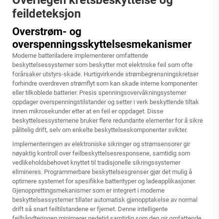
feildeteksjon
Overstrøm- og
overspenningsskyttelsesmekanismer
Moderne batteriladere implementerer omfattende
beskyttelsessystemer som beskytter mot elektriske feil som ofte
forårsaker utstyrs-skade. Hurtigvirkende strømbegrensningskretser
forhindre overdreven strømflyt som kan skade interne komponenter
eller tilkoblede batterier. Presis spenningsovervåkningsystemer
oppdager overspenningstilstander og setter i verk beskyttende tiltak
innen mikrosekunder etter at en feil er oppdaget. Disse
beskyttelsessystemene bruker flere redundante elementer for å sikre
pålitelig drift, selv om enkelte beskyttelseskomponenter svikter.
Implementeringen av elektroniske sikringer og strømsensorer gir
nøyaktig kontroll over feilbeskyttelsesresponsene, samtidig som
vedlikeholdsbehovet knyttet til tradisjonelle sikringssystemer
elimineres. Programmerbare beskyttelsesgrenser gjør det mulig å
optimere systemet for spesifikke batterityper og ladeapplikasjoner.
Gjenopprettingsmekanismer som er integrert i moderne
beskyttelsessystemer tillater automatisk gjenopptakelse av normal
drift så snart feiltilstandene er fjernet. Denne intelligente
feilhåndteringen minimerer nedetid samtidig som den gir omfattende