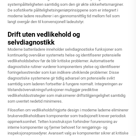
systempåliteligheten samtidig som den gir økte sikkerhetsmarginer.
De sofistikerte pålitelighetsingeniørprinsippene som er integrert i
moderne ladere resulterer i en gjennomsnittlig tid mellom feil som
langt overgår den til konvensjonell ladeutstyr.
Drift uten vedlikehold og
selvdiagnostikk
Moderne batteriladere inneholder selvdiagnostiske funksjoner som
kontinuerlig overvåker systemets helse og identifiserer potensielle
vedlikeholdsbehov før de blir kritiske problemer. Automatiserte
diagnostiske rutiner vurderer komponenters ytelse og identifiserer
forringelsestrender som kan indikere utviklende problemer. Disse
diagnostiske systemene gir tidlig advarsel om potensielle svikt
samtidig som laderen fortsetter å fungere normalt. Integreringen av
tilstandsövervakningsfunksjoner muliggjør prediktive
vedlikeholdsstrategier som maksimerer driftstilgjengelighet samtidig
som uventet nedetid minimeres.
Filosofien om vedlikeholdsfrigjorte design i moderne laderne eliminerer
brukervedlikeholdbare komponenter som tradisjonelt krever periodisk
oppmerksomhet. Tetten konstruksjon forhindrer forurensning av
interne komponenter og fjerner behovet for rengjørings- og
inspeksjonsprosedyrer. Avansert valg av komponenter sikrer at kritiske