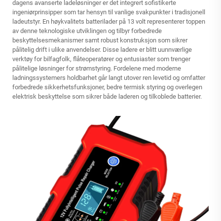
dagens avanserte ladeløsninger er det integrert sofistikerte
ingeniørprinsipper som tar hensyn til vanlige svakpunkter i tradisjonell
ladeutstyr. En høykvalitets batterilader på 13 volt representerer toppen
av denne teknologiske utviklingen og tilbyr forbedrede
beskyttelsesmekanismer samt robust konstruksjon som sikrer
pålitelig drift i ulike anvendelser. Disse ladere er blitt uunnværlige
verktøy for bilfagfolk, flåteoperatører og entusiaster som trenger
pålitelige løsninger for strømstyring. Fordelene med moderne
ladningssystemers holdbarhet går langt utover ren levetid og omfatter
forbedrede sikkerhetsfunksjoner, bedre termisk styring og overlegen
elektrisk beskyttelse som sikrer både laderen og tilkoblede batterier.