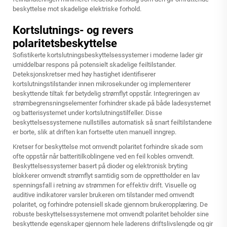
beskyttelse mot skadelige elektriske forhold.
Kortslutnings- og revers
polaritetsbeskyttelse
Sofistikerte kortslutningsbeskyttelsessystemer i moderne lader gir
umiddelbar respons på potensielt skadelige feiltilstander.
Deteksjonskretser med høy hastighet identifiserer
kortslutningstilstander innen mikrosekunder og implementerer
beskyttende tiltak før betydelig strømflyt oppstår. Integreringen av
strømbegrensningselementer forhindrer skade på både ladesystemet
og batterisystemet under kortslutningstilfeller. Disse
beskyttelsessystemene nullstilles automatisk så snart feiltilstandene
er borte, slik at driften kan fortsette uten manuell inngrep.
Kretser for beskyttelse mot omvendt polaritet forhindre skade som
ofte oppstår når batteritilkoblingene ved en feil kobles omvendt.
Beskyttelsessystemer basert på dioder og elektronisk bryting
blokkerer omvendt strømflyt samtidig som de opprettholder en lav
spenningsfall i retning av strømmen for effektiv drift. Visuelle og
auditive indikatorer varsler brukeren om tilstander med omvendt
polaritet, og forhindre potensiell skade gjennom brukeropplæring. De
robuste beskyttelsessystemene mot omvendt polaritet beholder sine
beskyttende egenskaper gjennom hele laderens driftslivslengde og gir