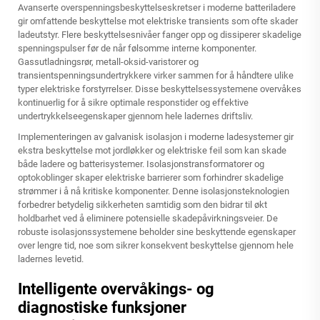
Avanserte overspenningsbeskyttelseskretser i moderne batteriladere
gir omfattende beskyttelse mot elektriske transients som ofte skader
ladeutstyr. Flere beskyttelsesnivåer fanger opp og dissiperer skadelige
spenningspulser før de når følsomme interne komponenter.
Gassutladningsrør, metall-oksid-varistorer og
transientspenningsundertrykkere virker sammen for å håndtere ulike
typer elektriske forstyrrelser. Disse beskyttelsessystemene overvåkes
kontinuerlig for å sikre optimale responstider og effektive
undertrykkelseegenskaper gjennom hele ladernes driftsliv.
Implementeringen av galvanisk isolasjon i moderne ladesystemer gir
ekstra beskyttelse mot jordløkker og elektriske feil som kan skade
både ladere og batterisystemer. Isolasjonstransformatorer og
optokoblinger skaper elektriske barrierer som forhindrer skadelige
strømmer i å nå kritiske komponenter. Denne isolasjonsteknologien
forbedrer betydelig sikkerheten samtidig som den bidrar til økt
holdbarhet ved å eliminere potensielle skadepåvirkningsveier. De
robuste isolasjonssystemene beholder sine beskyttende egenskaper
over lengre tid, noe som sikrer konsekvent beskyttelse gjennom hele
ladernes levetid.
Intelligente overvåkings- og
diagnostiske funksjoner