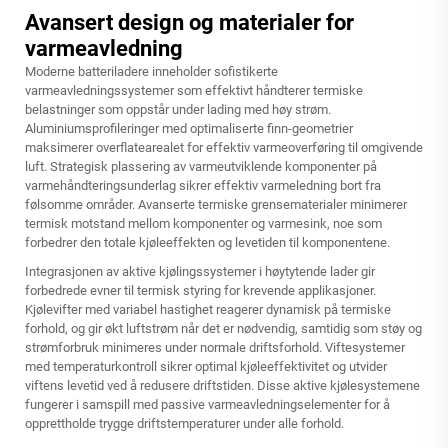
Avansert design og materialer for
varmeavledning
Moderne batteriladere inneholder sofistikerte
varmeavledningssystemer som effektivt håndterer termiske
belastninger som oppstår under lading med høy strøm.
Aluminiumsprofileringer med optimaliserte finn-geometrier
maksimerer overflatearealet for effektiv varmeoverføring til omgivende
luft. Strategisk plassering av varmeutviklende komponenter på
varmehåndteringsunderlag sikrer effektiv varmeledning bort fra
følsomme områder. Avanserte termiske grensematerialer minimerer
termisk motstand mellom komponenter og varmesink, noe som
forbedrer den totale kjøleeffekten og levetiden til komponentene.
Integrasjonen av aktive kjølingssystemer i høytytende lader gir
forbedrede evner til termisk styring for krevende applikasjoner.
Kjølevifter med variabel hastighet reagerer dynamisk på termiske
forhold, og gir økt luftstrøm når det er nødvendig, samtidig som støy og
strømforbruk minimeres under normale driftsforhold. Viftesystemer
med temperaturkontroll sikrer optimal kjøleeffektivitet og utvider
viftens levetid ved å redusere driftstiden. Disse aktive kjølesystemene
fungerer i samspill med passive varmeavledningselementer for å
opprettholde trygge driftstemperaturer under alle forhold.