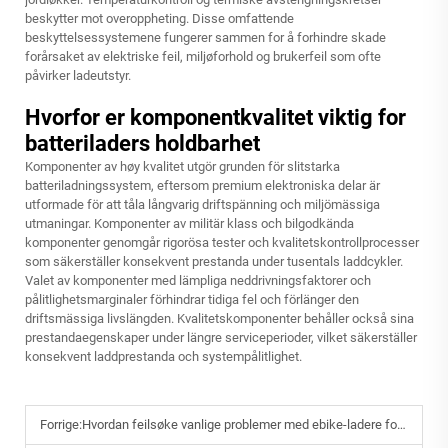
beskytter mot overoppheting. Disse omfattende
beskyttelsessystemene fungerer sammen for å forhindre skade
forårsaket av elektriske feil, miljøforhold og brukerfeil som ofte
påvirker ladeutstyr.
Hvorfor er komponentkvalitet viktig for
batteriladers holdbarhet
Komponenter av høy kvalitet utgör grunden för slitstarka
batteriladningssystem, eftersom premium elektroniska delar är
utformade för att tåla långvarig driftspänning och miljömässiga
utmaningar. Komponenter av militär klass och bilgodkända
komponenter genomgår rigorösa tester och kvalitetskontrollprocesser
som säkerställer konsekvent prestanda under tusentals laddcykler.
Valet av komponenter med lämpliga neddrivningsfaktorer och
pålitlighetsmarginaler förhindrar tidiga fel och förlänger den
driftsmässiga livslängden. Kvalitetskomponenter behåller också sina
prestandaegenskaper under längre serviceperioder, vilket säkerställer
konsekvent laddprestanda och systempålitlighet.
Forrige:
Hvordan feilsøke vanlige problemer med ebike-ladere for pålitelig bruk