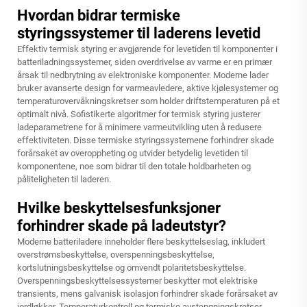
Hvordan bidrar termiske
styringssystemer til laderens levetid
Effektiv termisk styring er avgjørende for levetiden til komponenter i
batteriladningssystemer, siden overdrivelse av varme er en primær
årsak til nedbrytning av elektroniske komponenter. Moderne lader
bruker avanserte design for varmeavledere, aktive kjølesystemer og
temperaturovervåkningskretser som holder driftstemperaturen på et
optimalt nivå. Sofistikerte algoritmer for termisk styring justerer
ladeparametrene for å minimere varmeutvikling uten å redusere
effektiviteten. Disse termiske styringssystemene forhindrer skade
forårsaket av overoppheting og utvider betydelig levetiden til
komponentene, noe som bidrar til den totale holdbarheten og
påliteligheten til laderen.
Hvilke beskyttelsesfunksjoner
forhindrer skade på ladeutstyr?
Moderne batteriladere inneholder flere beskyttelseslag, inkludert
overstrømsbeskyttelse, overspenningsbeskyttelse,
kortslutningsbeskyttelse og omvendt polaritetsbeskyttelse.
Overspenningsbeskyttelsessystemer beskytter mot elektriske
transients, mens galvanisk isolasjon forhindrer skade forårsaket av
jordløkker. Temperaturkontroll og termiske avstengningskretser