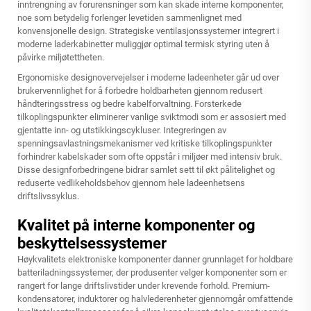
inntrengning av forurensninger som kan skade interne komponenter,
noe som betydelig forlenger levetiden sammenlignet med
konvensjonelle design. Strategiske ventilasjonssystemer integrert i
moderne laderkabinetter muliggjør optimal termisk styring uten å
påvirke miljøtettheten.
Ergonomiske designovervejelser i moderne ladeenheter går ud over
brukervennlighet for å forbedre holdbarheten gjennom redusert
håndteringsstress og bedre kabelforvaltning. Forsterkede
tilkoplingspunkter eliminerer vanlige sviktmodi som er assosiert med
gjentatte inn- og utstikkingscykluser. Integreringen av
spenningsavlastningsmekanismer ved kritiske tilkoplingspunkter
forhindrer kabelskader som ofte oppstår i miljøer med intensiv bruk.
Disse designforbedringene bidrar samlet sett til økt pålitelighet og
reduserte vedlikeholdsbehov gjennom hele ladeenhetsens
driftslivssyklus.
Kvalitet på interne komponenter og
beskyttelsessystemer
Høykvalitets elektroniske komponenter danner grunnlaget for holdbare
batteriladningssystemer, der produsenter velger komponenter som er
rangert for lange driftslivstider under krevende forhold. Premium-
kondensatorer, induktorer og halvlederenheter gjennomgår omfattende