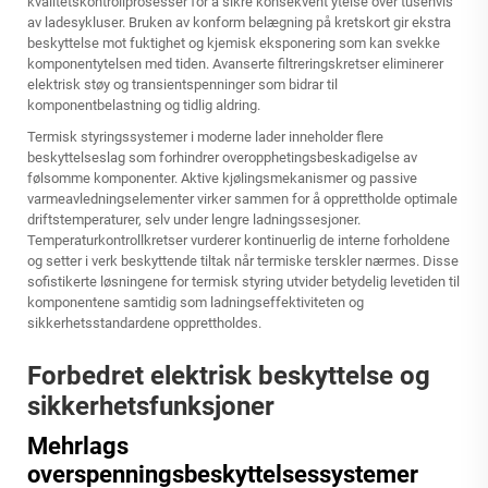
kvalitetskontrollprosesser for å sikre konsekvent ytelse over tusenvis
av ladesykluser. Bruken av konform belægning på kretskort gir ekstra
beskyttelse mot fuktighet og kjemisk eksponering som kan svekke
komponentytelsen med tiden. Avanserte filtreringskretser eliminerer
elektrisk støy og transientspenninger som bidrar til
komponentbelastning og tidlig aldring.
Termisk styringssystemer i moderne lader inneholder flere
beskyttelseslag som forhindrer overopphetingsbeskadigelse av
følsomme komponenter. Aktive kjølingsmekanismer og passive
varmeavledningselementer virker sammen for å opprettholde optimale
driftstemperaturer, selv under lengre ladningssesjoner.
Temperaturkontrollkretser vurderer kontinuerlig de interne forholdene
og setter i verk beskyttende tiltak når termiske terskler nærmes. Disse
sofistikerte løsningene for termisk styring utvider betydelig levetiden til
komponentene samtidig som ladningseffektiviteten og
sikkerhetsstandardene opprettholdes.
Forbedret elektrisk beskyttelse og
sikkerhetsfunksjoner
Mehrlags
overspenningsbeskyttelsessystemer