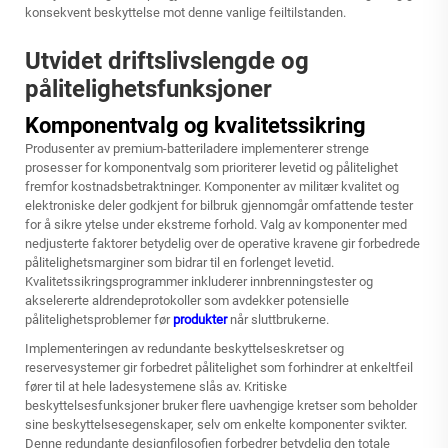
konsekvent beskyttelse mot denne vanlige feiltilstanden.
Utvidet driftslivslengde og
pålitelighetsfunksjoner
Komponentvalg og kvalitetssikring
Produsenter av premium-batteriladere implementerer strenge
prosesser for komponentvalg som prioriterer levetid og pålitelighet
fremfor kostnadsbetraktninger. Komponenter av militær kvalitet og
elektroniske deler godkjent for bilbruk gjennomgår omfattende tester
for å sikre ytelse under ekstreme forhold. Valg av komponenter med
nedjusterte faktorer betydelig over de operative kravene gir forbedrede
pålitelighetsmarginer som bidrar til en forlenget levetid.
Kvalitetssikringsprogrammer inkluderer innbrenningstester og
akselererte aldrendeprotokoller som avdekker potensielle
pålitelighetsproblemer før
produkter
når sluttbrukerne.
Implementeringen av redundante beskyttelseskretser og
reservesystemer gir forbedret pålitelighet som forhindrer at enkeltfeil
fører til at hele ladesystemene slås av. Kritiske
beskyttelsesfunksjoner bruker flere uavhengige kretser som beholder
sine beskyttelsesegenskaper, selv om enkelte komponenter svikter.
Denne redundante designfilosofien forbedrer betydelig den totale