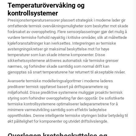
Temperaturövervåking og
kontrollsystemer
Presisjonstemperatursensorer plassert strategisk i moderne lader gir
omfattende termisk overvåkningsmuligheter som beskytter mot skade
forårsaket av overoppheting. Flere sensorplasseringer gjør det mulig å
vurdere termiske forhold nøyaktig i kritiske områder, slik at målrettede
kjøleforanstaltninger kan iverksettes. Integreringen av termiske
avstengningskretser gir maksimal beskyttelse mot for høye
temperaturer som kan skade interne komponenter. Disse
sikkerhetssystemene aktiveres automatisk når termiske grenser
nærmes, og forhindrer skade samtidig som normal drift kan
gjenopptas så snart temperaturene har returnert til akseptable nivåer.
Avanserte termiske modelleringsalgoritmer i moderne laderes
predikerer termisk oppførsel basert på driftsparametere og
miljøforhold. Disse prediktive systemene muliggjør proaktiv termisk
styring som forhindrer overoppheting før den oppstår. De sofistikerte
termiske kontrollsystemene optimaliserer ladeparametrene for å
minimere varmeutvikling samtidig som effektiv ladeytelse
opprettholdes. Denne intelligente termiske styringen bidrar betydelig til
økt pålitelighet for komponenter og utvidet driftslivslengde.
Overlegen kretsbeskyttelse og