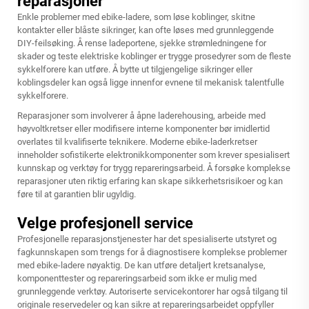
reparasjoner
Enkle problemer med ebike-ladere, som løse koblinger, skitne
kontakter eller blåste sikringer, kan ofte løses med grunnleggende
DIY-feilsøking. Å rense ladeportene, sjekke strømledningene for
skader og teste elektriske koblinger er trygge prosedyrer som de fleste
sykkelforere kan utføre. Å bytte ut tilgjengelige sikringer eller
koblingsdeler kan også ligge innenfor evnene til mekanisk talentfulle
sykkelforere.
Reparasjoner som involverer å åpne laderehousing, arbeide med
høyvoltkretser eller modifisere interne komponenter bør imidlertid
overlates til kvalifiserte teknikere. Moderne ebike-laderkretser
inneholder sofistikerte elektronikkomponenter som krever spesialisert
kunnskap og verktøy for trygg repareringsarbeid. Å forsøke komplekse
reparasjoner uten riktig erfaring kan skape sikkerhetsrisikoer og kan
føre til at garantien blir ugyldig.
Velge profesjonell service
Profesjonelle reparasjonstjenester har det spesialiserte utstyret og
fagkunnskapen som trengs for å diagnostisere komplekse problemer
med ebike-ladere nøyaktig. De kan utføre detaljert kretsanalyse,
komponenttester og repareringsarbeid som ikke er mulig med
grunnleggende verktøy. Autoriserte servicekontorer har også tilgang til
originale reservedeler og kan sikre at repareringsarbeidet oppfyller