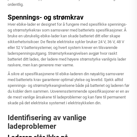
ordentlig.
Spennings- og strømkrav
Hver ebike-lader er designet for å fungere med spesifikke spennings-
og strømstyrkekrav som samsvarer med batteriets spesifikasjoner. Å
bruke en ubrukelig ebike-lader kan skade batteriet ditt eller skape
sikkerhetsrisikoer. De fleste elektriske sykler bruker 24 V, 36 V, 48 V
eller 52 V batterisystemer, og hvert system krever en tilsvarende
laderspenningsutgang. Strømstyrkeangivelsen avgjør hvor raskt
batteriet ditt lades, der ladere med høyere strømstyrke vanligvis lader
raskere, men kan generere mer varme.
Å sikre at spesifikasjonene til ebike-laderen din nøyaktig samsvarer
med batteriets krav garanterer optimal ytelse og levetid. Sjekk alltid
spennings- og strømstyrkeangivelsene både på batteriet og laderen før
du kobler dem sammen. Uoverensstemmende spesifikasjoner er en av
de mest vanlige årsakene til ladeproblemer og kan føre til permanent
skade på det elektriske systemet i elektrisykkelen din.
Identifisering av vanlige
ladeproblemer