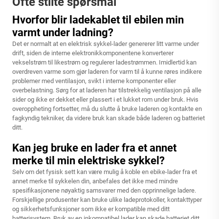
Ofte stilte spørsmål
Hvorfor blir ladekablet til ebilen min
varmt under ladning?
Det er normalt at en elektrisk sykkel-lader genererer litt varme under
drift, siden de interne elektronikkomponentene konverterer
vekselstrøm til likestrøm og regulerer ladestrømmen. Imidlertid kan
overdreven varme som gjør laderen for varm til å kunne røres indikere
problemer med ventilasjon, svikt i interne komponenter eller
overbelastning. Sørg for at laderen har tilstrekkelig ventilasjon på alle
sider og ikke er dekket eller plassert i et lukket rom under bruk. Hvis
overoppheting fortsetter, må du slutte å bruke laderen og kontakte en
fagkyndig tekniker, da videre bruk kan skade både laderen og batteriet
ditt.
Kan jeg bruke en lader fra et annet
merke til min elektriske sykkel?
Selv om det fysisk sett kan være mulig å koble en ebike-lader fra et
annet merke til sykkelen din, anbefales det ikke med mindre
spesifikasjonene nøyaktig samsvarer med den opprinnelige ladere.
Forskjellige produsenter kan bruke ulike ladeprotokoller, kontakttyper
og sikkerhetsfunksjoner som ikke er kompatible med ditt
batterisystem. Bruk av en inkompatibel lader kan skade batteriet ditt,