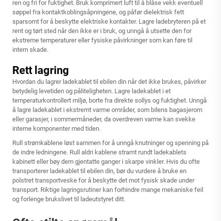
ren og fri for fuktighet. Bruk komprimert luft til å blåse vekk eventuell
søppel fra kontaktkoblingsåpningene, og påfør dielektrisk fett
sparsomt for å beskytte elektriske kontakter. Lagre ladebryteren på et
rent og tørt sted når den ikke er i bruk, og unngå å utsette den for
ekstreme temperaturer eller fysiske påvirkninger som kan føre til
intern skade.
Rett lagring
Hvordan du lagrer ladekablet til ebilen din når det ikke brukes, påvirker
betydelig levetiden og påliteligheten. Lagre ladekablet i et
temperaturkontrollert miljø, borte fra direkte sollys og fuktighet. Unngå
å lagre ladekablet i ekstremt varme områder, som bilens bagasjerom
eller garasjer, i sommermåneder, da overdreven varme kan svekke
interne komponenter med tiden.
Rull strømkablene løst sammen for å unngå knutninger og spenning på
de indre ledningene. Rull aldri kablene stramt rundt ladekablets
kabinett eller bøy dem gjentatte ganger i skarpe vinkler. Hvis du ofte
transporterer ladekablet til ebilen din, bør du vurdere å bruke en
polstret transportveske for å beskytte det mot fysisk skade under
transport. Riktige lagringsrutiner kan forhindre mange mekaniske feil
og forlenge brukslivet til ladeutstyret ditt.