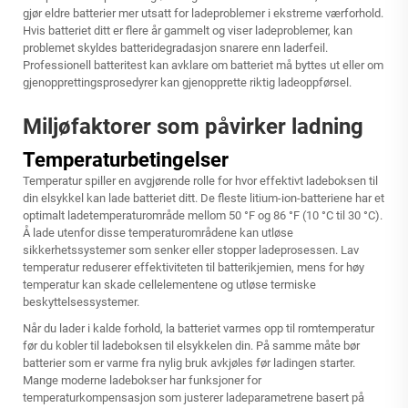
gjør eldre batterier mer utsatt for ladeproblemer i ekstreme værforhold.
Hvis batteriet ditt er flere år gammelt og viser ladeproblemer, kan
problemet skyldes batteridegradasjon snarere enn laderfeil.
Professionell batteritest kan avklare om batteriet må byttes ut eller om
gjenopprettingsprosedyrer kan gjenopprette riktig ladeoppførsel.
Miljøfaktorer som påvirker ladning
Temperaturbetingelser
Temperatur spiller en avgjørende rolle for hvor effektivt ladeboksen til
din elsykkel kan lade batteriet ditt. De fleste litium-ion-batteriene har et
optimalt ladetemperaturområde mellom 50 °F og 86 °F (10 °C til 30 °C).
Å lade utenfor disse temperaturområdene kan utløse
sikkerhetssystemer som senker eller stopper ladeprosessen. Lav
temperatur reduserer effektiviteten til batterikjemien, mens for høy
temperatur kan skade cellelementene og utløse termiske
beskyttelsessystemer.
Når du lader i kalde forhold, la batteriet varmes opp til romtemperatur
før du kobler til ladeboksen til elsykkelen din. På samme måte bør
batterier som er varme fra nylig bruk avkjøles før ladingen starter.
Mange moderne ladebokser har funksjoner for
temperaturkompensasjon som justerer ladeparametrene basert på