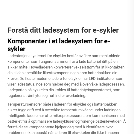
Forstå ditt ladesystem for e-sykler
Komponenter i et ladesystem for e-
sykler
Ladestasjonssystemet for elsykler består av flere sammenkoblede
komponenter som fungerer sammen for å lade batteriet ditt på en
sikker måte. Hovedladeren konverterer vekselstrøm fra stikkontakten
din til den spesifikke likestrømspenningen som batteripakken din
krever. De fleste moderne ladere for elsykler har LED-indikatorer som
viser ladestatus, noe som hjelper deg med å overvåke ladeprosessen.
Ladeporten på sykkelen din kobles til batteristyringssystemet, som
regulerer strømflyten og forhindrer overladning.
Temperatursensorer både i laderen for elsykler og i batteripakken
sikrer trygg drift ved å overvåke temperaturnivåene under ladningen.
Intelligente ladere har ofte mikroprosessorer som kommuniserer med
batteriet for å optimalisere ladesykluser og forlenge batterilevetiden. Å
forstå disse komponentene hjelper deg med å identifisere hvor
problemene kan oppstå når laderen til elsykkelen din ikke fungerer