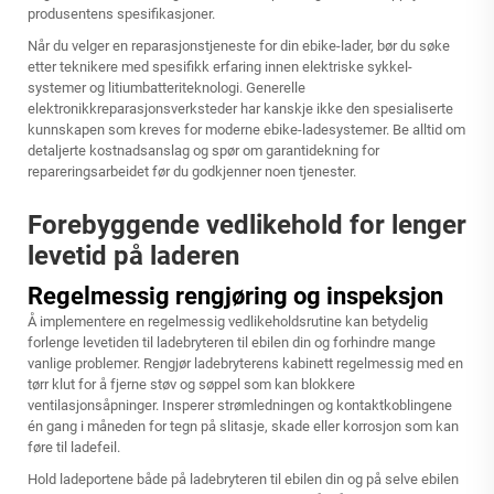
produsentens spesifikasjoner.
Når du velger en reparasjonstjeneste for din ebike-lader, bør du søke
etter teknikere med spesifikk erfaring innen elektriske sykkel-
systemer og litiumbatteriteknologi. Generelle
elektronikkreparasjonsverksteder har kanskje ikke den spesialiserte
kunnskapen som kreves for moderne ebike-ladesystemer. Be alltid om
detaljerte kostnadsanslag og spør om garantidekning for
repareringsarbeidet før du godkjenner noen tjenester.
Forebyggende vedlikehold for lenger
levetid på laderen
Regelmessig rengjøring og inspeksjon
Å implementere en regelmessig vedlikeholdsrutine kan betydelig
forlenge levetiden til ladebryteren til ebilen din og forhindre mange
vanlige problemer. Rengjør ladebryterens kabinett regelmessig med en
tørr klut for å fjerne støv og søppel som kan blokkere
ventilasjonsåpninger. Insperer strømledningen og kontaktkoblingene
én gang i måneden for tegn på slitasje, skade eller korrosjon som kan
føre til ladefeil.
Hold ladeportene både på ladebryteren til ebilen din og på selve ebilen