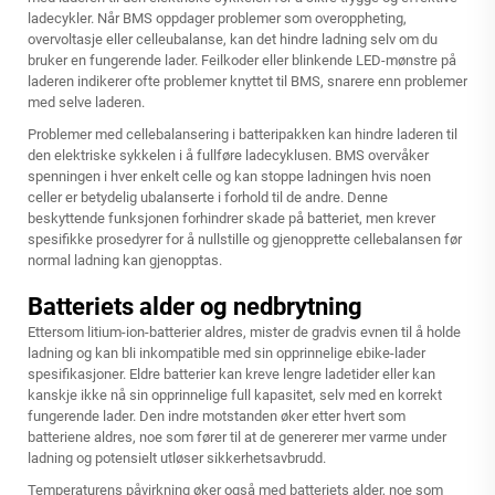
ladecykler. Når BMS oppdager problemer som overoppheting,
overvoltasje eller celleubalanse, kan det hindre ladning selv om du
bruker en fungerende lader. Feilkoder eller blinkende LED-mønstre på
laderen indikerer ofte problemer knyttet til BMS, snarere enn problemer
med selve laderen.
Problemer med cellebalansering i batteripakken kan hindre laderen til
den elektriske sykkelen i å fullføre ladecyklusen. BMS overvåker
spenningen i hver enkelt celle og kan stoppe ladningen hvis noen
celler er betydelig ubalanserte i forhold til de andre. Denne
beskyttende funksjonen forhindrer skade på batteriet, men krever
spesifikke prosedyrer for å nullstille og gjenopprette cellebalansen før
normal ladning kan gjenopptas.
Batteriets alder og nedbrytning
Ettersom litium-ion-batterier aldres, mister de gradvis evnen til å holde
ladning og kan bli inkompatible med sin opprinnelige
ebike-lader
spesifikasjoner. Eldre batterier kan kreve lengre ladetider eller kan
kanskje ikke nå sin opprinnelige full kapasitet, selv med en korrekt
fungerende lader. Den indre motstanden øker etter hvert som
batteriene aldres, noe som fører til at de genererer mer varme under
ladning og potensielt utløser sikkerhetsavbrudd.
Temperaturens påvirkning øker også med batteriets alder, noe som