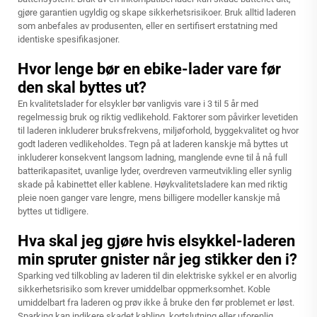
gjøre garantien ugyldig og skape sikkerhetsrisikoer. Bruk alltid laderen
som anbefales av produsenten, eller en sertifisert erstatning med
identiske spesifikasjoner.
Hvor lenge bør en ebike-lader vare før
den skal byttes ut?
En kvalitetslader for elsykler bør vanligvis vare i 3 til 5 år med
regelmessig bruk og riktig vedlikehold. Faktorer som påvirker levetiden
til laderen inkluderer bruksfrekvens, miljøforhold, byggekvalitet og hvor
godt laderen vedlikeholdes. Tegn på at laderen kanskje må byttes ut
inkluderer konsekvent langsom ladning, manglende evne til å nå full
batterikapasitet, uvanlige lyder, overdreven varmeutvikling eller synlig
skade på kabinettet eller kablene. Høykvalitetsladere kan med riktig
pleie noen ganger vare lengre, mens billigere modeller kanskje må
byttes ut tidligere.
Hva skal jeg gjøre hvis elsykkel-laderen
min spruter gnister når jeg stikker den i?
Sparking ved tilkobling av laderen til din elektriske sykkel er en alvorlig
sikkerhetsrisiko som krever umiddelbar oppmerksomhet. Koble
umiddelbart fra laderen og prøv ikke å bruke den før problemet er løst.
Sparking kan indikere skadet kabling, kortslutning eller uforenlig