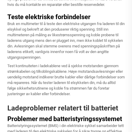
hvis du må kontakte en reparatør eller bestille reservedeler.
Teste elektriske forbindelser
Bruk en multimeter til å teste den elektriske utgangen fra laderen til din
elsykkel og bekreft at den produserer riktig spenning. Still inn
multimeteren på måling av likestrømsspenning og koble probene til
laderens utgang mens den er plugget inn, men ikke koblet til sykkelen
din. Avlesningen skal stemme overens med spenningspåskriften på
laderens etikett, vanligvis innenfor noen få volt av den angitte
utgangsspenningen.
Test kontinuiteten i ladekablene ved å sjekke motstanden gjennom
strømkabelen og tilkoblingskablene. Høye motstandsavlesninger eller
uendelig motstand indikerer brutte kabler eller dårlige forbindelser som
må repareres. Når du tester laderen til elsykkelen din, må du alltid
følge sikkerhetsrutinene og koble fra strømmen før du foretar
justeringer av kabler eller forbindelser.
Ladeproblemer relatert til batteriet
Problemer med batteristyringssystemet
Batteristyringssystemet (BMS) i din elektriske sykkel samarbeider tett
med laderen til den elektriske sykkelen for å sikre trygge og effektive