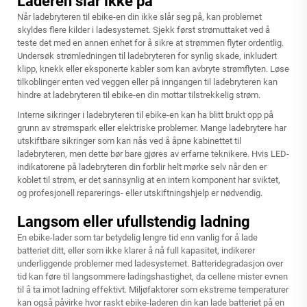
Laderen slår ikke på
Når ladebryteren til ebike-en din ikke slår seg på, kan problemet
skyldes flere kilder i ladesystemet. Sjekk først strømuttaket ved å
teste det med en annen enhet for å sikre at strømmen flyter ordentlig.
Undersøk strømledningen til ladebryteren for synlig skade, inkludert
klipp, knekk eller eksponerte kabler som kan avbryte strømflyten. Løse
tilkoblinger enten ved veggen eller på inngangen til ladebryteren kan
hindre at ladebryteren til ebike-en din mottar tilstrekkelig strøm.
Interne sikringer i ladebryteren til ebike-en kan ha blitt brukt opp på
grunn av strømspark eller elektriske problemer. Mange ladebrytere har
utskiftbare sikringer som kan nås ved å åpne kabinettet til
ladebryteren, men dette bør bare gjøres av erfarne teknikere. Hvis LED-
indikatorene på ladebryteren din forblir helt mørke selv når den er
koblet til strøm, er det sannsynlig at en intern komponent har sviktet,
og profesjonell reparerings- eller utskiftningshjelp er nødvendig.
Langsom eller ufullstendig ladning
En ebike-lader som tar betydelig lengre tid enn vanlig for å lade
batteriet ditt, eller som ikke klarer å nå full kapasitet, indikerer
underliggende problemer med ladesystemet. Batteridegradasjon over
tid kan føre til langsommere ladingshastighet, da cellene mister evnen
til å ta imot ladning effektivt. Miljøfaktorer som ekstreme temperaturer
kan også påvirke hvor raskt ebike-laderen din kan lade batteriet på en