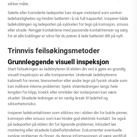
sikker måte.
Sølete eller korroderte ladeporter kan skape motstand som senker
ladehastigheten og hindrer batteriet i å nå full kapasitet. Insperer både
ladekoblingen og ladeporten på sykkelen for tegn på korrosjon, smuss
eller skade. Rengjør kontaktene med passende kontaktrenser og sørg
for at alle koblinger er sikre før du prøver å lade batteriet ditt på nytt.
Trinnvis feilsøkingsmetoder
Grunnleggende visuell inspeksjon
Start feilsøkingen av ladebryteren til ebilen din ved å gjøre en grundig
visuell inspeksjon av alle komponenter. Undersøk ladebryterens
kabinett for revner, brennmerker eller andre tegn på fysisk skade som
kan indikere interne problemer. Sjekk strømledningen langs hele
lengden for klipp, knekk eller områder der isolasjonen kan være
skadet. Skadede ledninger er en vanlig årsak til ladefeil og
sikkerhetsrisiko.
Insperer ladekontaktoren som stikkes inn i ebilen din for bukte pinner,
korrosjon eller smuss som kan hindre god elektrisk kontakt. Se også
på ladeporten på ebilen din for lignende problemer, inkludert løs
montering eller skadede kabelforbindelser. Dokumenter eventuelle
synlige problemer du finner, da denne informasjonen vil være verdifull