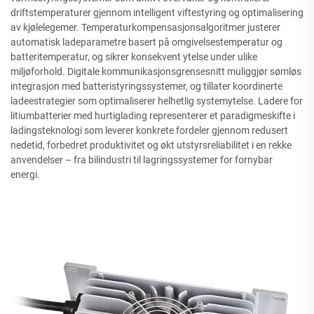
driftstemperaturer gjennom intelligent viftestyring og optimalisering
av kjølelegemer. Temperaturkompensasjonsalgoritmer justerer
automatisk ladeparametre basert på omgivelsestemperatur og
batteritemperatur, og sikrer konsekvent ytelse under ulike
miljøforhold. Digitale kommunikasjonsgrensesnitt muliggjør sømløs
integrasjon med batteristyringssystemer, og tillater koordinerte
ladeestrategier som optimaliserer helhetlig systemytelse. Ladere for
litiumbatterier med hurtiglading representerer et paradigmeskifte i
ladingsteknologi som leverer konkrete fordeler gjennom redusert
nedetid, forbedret produktivitet og økt utstyrsreliabilitet i en rekke
anvendelser – fra bilindustri til lagringssystemer for fornybar
energi.