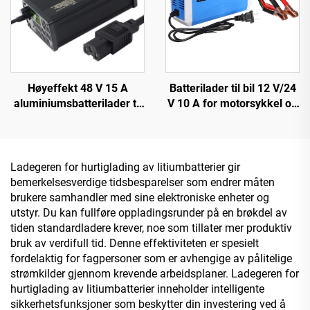
Høyeffekt 48 V 15 A
Batterilader til bil 12 V/24
aluminiumsbatterilader til
V 10 A for motorsykkel og
elektrisk bil, ny intelligent
bil OTP/OVP beskyttet bly-
innstillelig lader for
syre batteri SCP-funksjon
litiumbatteri med 220 V inn
elektrisk brannsikker
design
Ladegeren for hurtiglading av litiumbatterier gir
bemerkelsesverdige tidsbesparelser som endrer måten
brukere samhandler med sine elektroniske enheter og
utstyr. Du kan fullføre oppladingsrunder på en brøkdel av
tiden standardladere krever, noe som tillater mer produktiv
bruk av verdifull tid. Denne effektiviteten er spesielt
fordelaktig for fagpersoner som er avhengige av pålitelige
strømkilder gjennom krevende arbeidsplaner. Ladegeren for
hurtiglading av litiumbatterier inneholder intelligente
sikkerhetsfunksjoner som beskytter din investering ved å