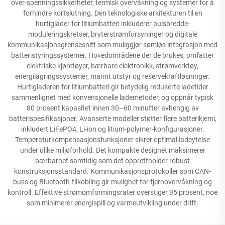
over-spenningssikkerheter, termisk overvåkning og systemer for å
forhindre kortslutning. Den teknologiske arkitekturen til en
hurtiglader for litiumbatteri inkluderer pulsbredde-
moduleringskretser, bryterstrømforsyninger og digitale
kommunikasjonsgrensesnitt som muliggjør sømløs integrasjon med
batteristyringssystemer. Hovedområdene der de brukes, omfatter
elektriske kjøretøyer, bærbare elektronikk, strømverktøy,
energilagringssystemer, marint utstyr og reservekraftløsninger.
Hurtigladeren for litiumbatteri gir betydelig reduserte ladetider
sammenlignet med konvensjonelle lademetoder, og oppnår typisk
80 prosent kapasitet innen 30–60 minutter avhengig av
batterispesifikasjoner. Avanserte modeller støtter flere batterikjemi,
inkludert LiFePO4, Li-ion og litium-polymer-konfigurasjoner.
Temperaturkompensasjonsfunksjoner sikrer optimal ladeytelse
under ulike miljøforhold. Det kompakte designet maksimerer
bærbarhet samtidig som det opprettholder robust
konstruksjonsstandard. Kommunikasjonsprotokoller som CAN-
buss og Bluetooth-tilkobling gir mulighet for fjernovervåkning og
kontroll. Effektive strømomformingsrater overstiger 95 prosent, noe
som minimerer energispill og varmeutvikling under drift.