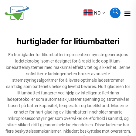
NO
hurtiglader for litiumbatteri
En hurtiglader for litiumbatteri representerer nyeste generasjons
ladeteknologi som er designet for å raskt lade opp litium-
ionebatterisystemer med maksimal effektivitet og sikkerhet. Denne
sofistikerte ladningenheten bruker avanserte
strømstyringsalgoritmer for å levere optimale ladestrømmer
samtidig som batteriets helse og levetid bevares. Hurtigladeren for
litiumbatteri fungerer ved hjelp av intelligente flertrinns
ladeprotokoller som automatisk justerer spenning og strømnivåer
basert på batterikapasitet, temperatur og ladetilstand. Moderne
enheter for hurtiglading av litiumbatteri inneholder smarte
mikroprosessorstyringer som overvåker celleforhold i sanntid, og
sikrer sikkert drift gjennom hele ladehendelsen. Disse laderene har
flere beskyttelsesmekanismer, inkludert beskyttelse mot overstrøm,