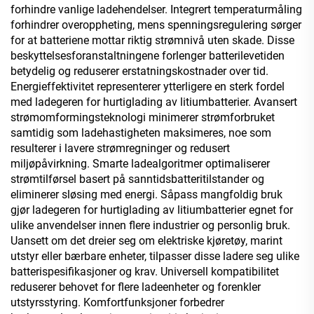
forhindre vanlige ladehendelser. Integrert temperaturmåling
forhindrer overoppheting, mens spenningsregulering sørger
for at batteriene mottar riktig strømnivå uten skade. Disse
beskyttelsesforanstaltningene forlenger batterilevetiden
betydelig og reduserer erstatningskostnader over tid.
Energieffektivitet representerer ytterligere en sterk fordel
med ladegeren for hurtiglading av litiumbatterier. Avansert
strømomformingsteknologi minimerer strømforbruket
samtidig som ladehastigheten maksimeres, noe som
resulterer i lavere strømregninger og redusert
miljøpåvirkning. Smarte ladealgoritmer optimaliserer
strømtilførsel basert på sanntidsbatteritilstander og
eliminerer sløsing med energi. Såpass mangfoldig bruk
gjør ladegeren for hurtiglading av litiumbatterier egnet for
ulike anvendelser innen flere industrier og personlig bruk.
Uansett om det dreier seg om elektriske kjøretøy, marint
utstyr eller bærbare enheter, tilpasser disse ladere seg ulike
batterispesifikasjoner og krav. Universell kompatibilitet
reduserer behovet for flere ladeenheter og forenkler
utstyrsstyring. Komfortfunksjoner forbedrer