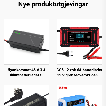
Nye produktutgjevingar
Nyankommet 48 V 3 A
CCB 12 volt 6A batterilader
litiumbatterilader til
12 V grenseoverskridende
Forebike-lader med 48 V
for biler og motorsykler
54,6 V 58,8 V 54,75 V 58,4
flere enheter lading
V utgang for EV-sykkel
biltilbehør
150 W DC