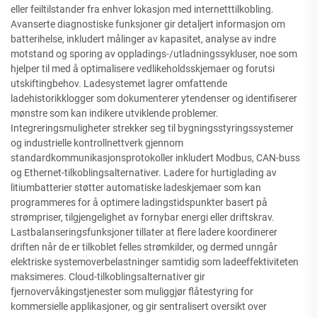
eller feiltilstander fra enhver lokasjon med internetttilkobling.
Avanserte diagnostiske funksjoner gir detaljert informasjon om
batterihelse, inkludert målinger av kapasitet, analyse av indre
motstand og sporing av oppladings-/utladningssykluser, noe som
hjelper til med å optimalisere vedlikeholdsskjemaer og forutsi
utskiftingbehov. Ladesystemet lagrer omfattende
ladehistorikklogger som dokumenterer ytendenser og identifiserer
mønstre som kan indikere utviklende problemer.
Integreringsmuligheter strekker seg til bygningsstyringssystemer
og industrielle kontrollnettverk gjennom
standardkommunikasjonsprotokoller inkludert Modbus, CAN-buss
og Ethernet-tilkoblingsalternativer. Ladere for hurtiglading av
litiumbatterier støtter automatiske ladeskjemaer som kan
programmeres for å optimere ladingstidspunkter basert på
strømpriser, tilgjengelighet av fornybar energi eller driftskrav.
Lastbalanseringsfunksjoner tillater at flere ladere koordinerer
driften når de er tilkoblet felles strømkilder, og dermed unngår
elektriske systemoverbelastninger samtidig som ladeeffektiviteten
maksimeres. Cloud-tilkoblingsalternativer gir
fjernovervåkingstjenester som muliggjør flåtestyring for
kommersielle applikasjoner, og gir sentralisert oversikt over