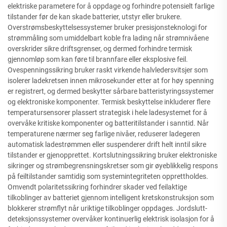
elektriske parametere for å oppdage og forhindre potensielt farlige
tilstander før de kan skade batterier, utstyr eller brukere.
Overstrømsbeskyttelsessystemer bruker presisjonsteknologi for
strømmåling som umiddelbart koble fra lading når strømnivåene
overskrider sikre driftsgrenser, og dermed forhindre termisk
gjennomløp som kan føre til brannfare eller eksplosive feil.
Ovespenningssikring bruker raskt virkende halvledersvitsjer som
isolerer ladekretsen innen mikrosekunder etter at for høy spenning
er registrert, og dermed beskytter sårbare batteristyringssystemer
og elektroniske komponenter. Termisk beskyttelse inkluderer flere
temperatursensorer plassert strategisk i hele ladesystemet for å
overvåke kritiske komponenter og batteritilstander i sanntid. Når
temperaturene nærmer seg farlige nivåer, reduserer ladegeren
automatisk ladestrømmen eller suspenderer drift helt inntil sikre
tilstander er gjenopprettet. Kortslutningssikring bruker elektroniske
sikringer og strømbegrensningskretser som gir øyeblikkelig respons
på feiltilstander samtidig som systemintegriteten opprettholdes.
Omvendt polaritetssikring forhindrer skader ved feilaktige
tilkoblinger av batteriet gjennom intelligent kretskonstruksjon som
blokkerer strømflyt når uriktige tilkoblinger oppdages. Jordslutt-
deteksjonssystemer overvåker kontinuerlig elektrisk isolasjon for å