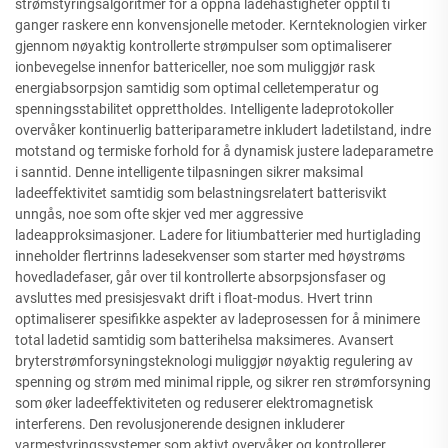
strømstyringsalgoritmer for å oppnå ladehastigheter opptil ti
ganger raskere enn konvensjonelle metoder. Kernteknologien virker
gjennom nøyaktig kontrollerte strømpulser som optimaliserer
ionbevegelse innenfor battericeller, noe som muliggjør rask
energiabsorpsjon samtidig som optimal celletemperatur og
spenningsstabilitet opprettholdes. Intelligente ladeprotokoller
overvåker kontinuerlig batteriparametre inkludert ladetilstand, indre
motstand og termiske forhold for å dynamisk justere ladeparametre
i sanntid. Denne intelligente tilpasningen sikrer maksimal
ladeeffektivitet samtidig som belastningsrelatert batterisvikt
unngås, noe som ofte skjer ved mer aggressive
ladeapproksimasjoner. Ladere for litiumbatterier med hurtiglading
inneholder flertrinns ladesekvenser som starter med høystrøms
hovedladefaser, går over til kontrollerte absorpsjonsfaser og
avsluttes med presisjesvakt drift i float-modus. Hvert trinn
optimaliserer spesifikke aspekter av ladeprosessen for å minimere
total ladetid samtidig som batterihelsa maksimeres. Avansert
bryterstrømforsyningsteknologi muliggjør nøyaktig regulering av
spenning og strøm med minimal ripple, og sikrer ren strømforsyning
som øker ladeeffektiviteten og reduserer elektromagnetisk
interferens. Den revolusjonerende designen inkluderer
varmestyringssystemer som aktivt overvåker og kontrollerer