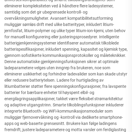
eliminerer kompleksiteten ved å håndtere flere ladesystemer,
samtidig som det gir ubegrensede kontroll- og
overvåkningsmuligheter. Avansert kompatibilitetsutforming
muliggjør sømløs drift med ulike batterityper, inkludert litium-
jernfosfat, litium-polymer og ulike typer litium-ion-kjemi, uten behov
for manuell konfigurering eller justeringsprosedyrer. Intelligente
batterigjenkjenningsystemer identifiserer automatisk tilkoblede
batterispesifikasjoner, inkludert spenning, kapasitet og kjemisk type,
gjennom sofistikerte kommunikasjonsprotokoller og måleteknikker.
Denne automatiske gjenkjenningsfunksjonen sikrer at optimale
ladeparametere velges uten inngrep fra brukeren, noe som
eliminerer usikkerhet og forhindrer ladevalider som kan skade utstyr
eller redusere batteriytelsen. Ladere for hurtiglading av
litiumbatterier støtter flere spenningskonfigurasjoner, fra lavspente
batterier for bærbare enheter til høyspent elbil- og
energilagringsapplikasjoner, takket være fleksibel strømarkitektur
og adaptive utgangstrinn. Smarte tilkoblingsfunksjoner inkluderer
integrerte Bluetooth- og WiFi-kommunikasjonsmoduler som
muliggjør fjernovervåkning og -kontroll via dedikerte smartphone-
apps og web-baserte grensesnitt. Brukere kan følge ladingens
fremdrift, justere ladeparametere og motta varsler om ferdiglasting