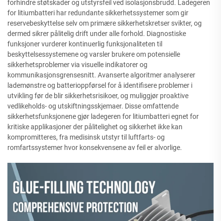
forhindre støtskader og utstyrsfeil ved isolasjonsbrudd. Ladegeren
for litiumbatteri har redundante sikkerhetssystemer som gir
reservebeskyttelse selv om primære sikkerhetskretser svikter, og
dermed sikrer pålitelig drift under alle forhold. Diagnostiske
funksjoner vurderer kontinuerlig funksjonaliteten til
beskyttelsessystemene og varsler brukere om potensielle
sikkerhetsproblemer via visuelle indikatorer og
kommunikasjonsgrensesnitt. Avanserte algoritmer analyserer
lademønstre og batterioppførsel for å identifisere problemer i
utvikling før de blir sikkerhetsrisikoer, og muliggjør proaktive
vedlikeholds- og utskiftningsskjemaer. Disse omfattende
sikkerhetsfunksjonene gjør ladegeren for litiumbatteri egnet for
kritiske applikasjoner der pålitelighet og sikkerhet ikke kan
kompromitteres, fra medisinsk utstyr til luftfarts- og
romfartssystemer hvor konsekvensene av feil er alvorlige.