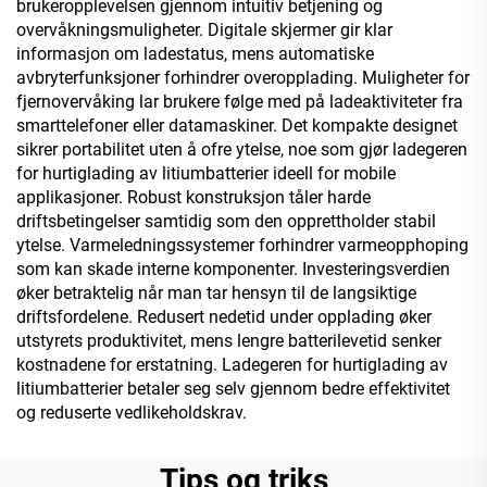
brukeropplevelsen gjennom intuitiv betjening og
overvåkningsmuligheter. Digitale skjermer gir klar
informasjon om ladestatus, mens automatiske
avbryterfunksjoner forhindrer overopplading. Muligheter for
fjernovervåking lar brukere følge med på ladeaktiviteter fra
smarttelefoner eller datamaskiner. Det kompakte designet
sikrer portabilitet uten å ofre ytelse, noe som gjør ladegeren
for hurtiglading av litiumbatterier ideell for mobile
applikasjoner. Robust konstruksjon tåler harde
driftsbetingelser samtidig som den opprettholder stabil
ytelse. Varmeledningssystemer forhindrer varmeopphoping
som kan skade interne komponenter. Investeringsverdien
øker betraktelig når man tar hensyn til de langsiktige
driftsfordelene. Redusert nedetid under opplading øker
utstyrets produktivitet, mens lengre batterilevetid senker
kostnadene for erstatning. Ladegeren for hurtiglading av
litiumbatterier betaler seg selv gjennom bedre effektivitet
og reduserte vedlikeholdskrav.
Tips og triks