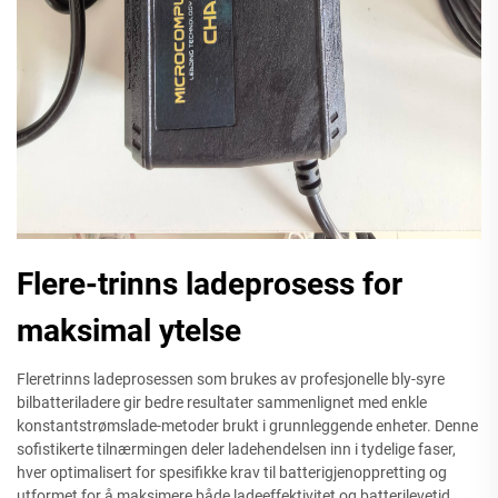
Flere-trinns ladeprosess for
maksimal ytelse
Fleretrinns ladeprosessen som brukes av profesjonelle bly-syre
bilbatteriladere gir bedre resultater sammenlignet med enkle
konstantstrømslade-metoder brukt i grunnleggende enheter. Denne
sofistikerte tilnærmingen deler ladehendelsen inn i tydelige faser,
hver optimalisert for spesifikke krav til batterigjenoppretting og
utformet for å maksimere både ladeeffektivitet og batterilevetid.