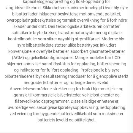
kapasitetsgjenoppretting og float-opplading for
langtidsvedlikehold. Sikkerhetsmekanismer innebygd i hver bly-syre
bilbatterilader inkluderer beskyttelse mot omvendt polaritet,
overoppladingsbeskyttelse og termisk overvåkning for å forhindre
skader under drift. Den teknologiske arkitekturen omfatter
sofistikerte bryterkretser, transformatorsystemer og digitale
kontrollmoduler som sikrer nøyaktig strømtilførsel. Moderne bly-
syre bilbatteriladere støtter ulike batterityper, inkludert
konvensjonelle overfylte batterier, absorbert glasmatte-batterier
(AGM) og gelcellekonfigurasjoner. Mange modeller har LCD-
skjermer som viser sanntidsstatus for opplading, batterispenning
og indikatorer for fullført opplading. Profesjonelle bly-syre
bilbatteriladere tilbyr desulfateringsmoduser for å gjenopplive sterkt
nedgraderte batterier og forlenge deres levetid.
Anvendelsesområdene strekker seg fra bruk i hjemmekjeller og
garasje til kommersielle bilverksteder, veihjelpstjenester og
flåtevedlikeholdsprogrammer. Disse allsidige enhetene er
uvurderlige ved sesongvise kjøretøysoppbevaring, nødopplading
ved veien og forebyggende batterivedlikehold som maksimerer
batteriets levetid og pålitelighet.