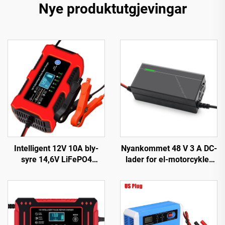
Nye produktutgjevingar
Intelligent 12V 10A bly-
Nyankommet 48 V 3 A DC-
syre 14,6V LiFePO4
lader for el-motorcykler
batterilader med
150 W utgangseffekt EV-
pulsreparasjon for 12 volt
sykkel 54,6 V 58,4 V
bilbatteri, CE og ROHS
batteri for 48 V
sertifisert elektrisk type
litiumbatteri