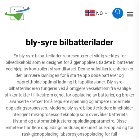
NO
bly-syre bilbatterilader
En bly-syre bilbatterilader representerer et viktig verktøy for
bilvedlikehold som er designet for å gjenopplive utladete bilbatterier
ved hjelp av kontrollert strømtilførsel. Denne sofistikerte enheten er
den primære løsningen for å starte opp døde batterier og
opprettholde optimal ladning i bilapplikasjoner. Bly-syre
bilbatteriladeren fungerer ved å omgjøre vekselstrøm fra vanlige
stikkontakter til likestrøm egnet for opplading av batterier, og bruker
avanserte kretser for å regulere spenning og ampere under hele
oppladingsprosessen. Moderne bly-syre bilbatteriladere inneholder
intelligent mikroprosessorteknologi som overvåker batteriets
tilstand og automatisk justerer oppladingsparametre. Disse
enhetene har flere oppladingsmoduser, inkludert bulk-opplading for
rask gjenopplading, absorpsjonsopplading for full