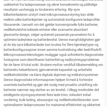
usikkerhet fra ladeprosessen og sikrer konsekvente og pålitelige
resultater uavhengig av brukerens erfaring. Bly-syre
bilbatteriladeren utstyrt med mikroprosessorstyring kan skille
mellom ulike batterikjemier og automatisk konfigurere ladeprofiler
tilsvarende. Uansett om det gjelder konvensjonelle fylte batterier,
vedlikeholdsfrie lukkede enheter eller avanserte absorbert
glasmatte-design, velger systemet passende parametere for å
optimere ladeytelse og batterilevetid. Denne mangfoldigheten gjør
at én bly-syre bilbatterilader kan brukes for flere kjøretøytyper og
batterikonfigurasjoner innen samme husholdning eller bedriftsdrift.
Mikroprosessorteknologien muliggjør også sofistikerte diagnostiske
funksjoner som identifiserer batterifeil og nedbrytningsproblemer
før de fører til total svikt. Brukere mottar verdifull tilbakemelding om
batteriets helsetilstand, gjenværende kapasitet og anbefalte
vedlikeholdstider via klare digitale skjermer og indikatorsystemer.
Denne diagnostiske informasjonen hjelper til med å forhindre
uventede batterifeil og gjør det mulig med proaktiv utskifting når
batterier nærmer seg slutten av sin levetid. I tillegg inneholder det
intelligente styringssystemet flere lade-trinn, inkludert initial
vurdering, bulk-lading, absorpsjon og vedlikeholdstilstander, som
optimaliserer ladeprosessen for maksimal effektivitet og sikkerhet.