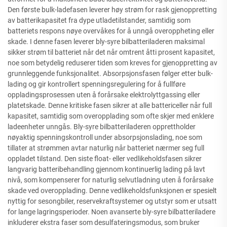
Den første bulk-ladefasen leverer høy strøm for rask gjenoppretting
av batterikapasitet fra dype utladetilstander, samtidig som
batteriets respons nøye overvåkes for å unngå overoppheting eller
skade. I denne fasen leverer bly-syre bilbatteriladeren maksimal
sikker strøm til batteriet når det når omtrent åtti prosent kapasitet,
noe som betydelig reduserer tiden som kreves for gjenoppretting av
grunnleggende funksjonalitet. Absorpsjonsfasen følger etter bulk-
lading og gir kontrollert spenningsregulering for å fullføre
oppladingsprosessen uten å forårsake elektrolyttgassing eller
platetskade. Denne kritiske fasen sikrer at alle battericeller når full
kapasitet, samtidig som overopplading som ofte skjer med enklere
ladeenheter unngås. Bly-syre bilbatteriladeren opprettholder
nøyaktig spenningskontroll under absorpsjonslading, noe som
tillater at strømmen avtar naturlig når batteriet nærmer seg full
oppladet tilstand. Den siste float- eller vedlikeholdsfasen sikrer
langvarig batteribehandling gjennom kontinuerlig lading på lavt
nivå, som kompenserer for naturlig selvutladning uten å forårsake
skade ved overopplading. Denne vedlikeholdsfunksjonen er spesielt
nyttig for sesongbiler, reservekraftsystemer og utstyr som er utsatt
for lange lagringsperioder. Noen avanserte bly-syre bilbatteriladere
inkluderer ekstra faser som desulfateringsmodus, som bruker