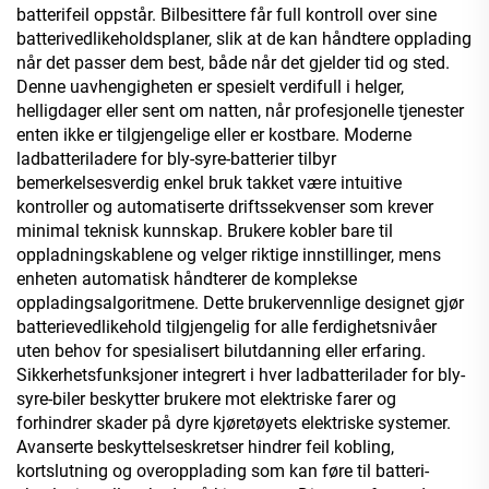
batterifeil oppstår. Bilbesittere får full kontroll over sine
batterivedlikeholdsplaner, slik at de kan håndtere opplading
når det passer dem best, både når det gjelder tid og sted.
Denne uavhengigheten er spesielt verdifull i helger,
helligdager eller sent om natten, når profesjonelle tjenester
enten ikke er tilgjengelige eller er kostbare. Moderne
ladbatteriladere for bly-syre-batterier tilbyr
bemerkelsesverdig enkel bruk takket være intuitive
kontroller og automatiserte driftssekvenser som krever
minimal teknisk kunnskap. Brukere kobler bare til
oppladningskablene og velger riktige innstillinger, mens
enheten automatisk håndterer de komplekse
oppladingsalgoritmene. Dette brukervennlige designet gjør
batterievedlikehold tilgjengelig for alle ferdighetsnivåer
uten behov for spesialisert bilutdanning eller erfaring.
Sikkerhetsfunksjoner integrert i hver ladbatterilader for bly-
syre-biler beskytter brukere mot elektriske farer og
forhindrer skader på dyre kjøretøyets elektriske systemer.
Avanserte beskyttelseskretser hindrer feil kobling,
kortslutning og overopplading som kan føre til batteri-