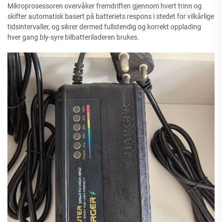
Mikroprosessoren overvåker fremdriften gjennom hvert trinn og
skifter automatisk basert på batteriets respons i stedet for vilkårlige
tidsintervaller, og sikrer dermed fullstendig og korrekt opplading
hver gang bly-syre bilbatteriladeren brukes.