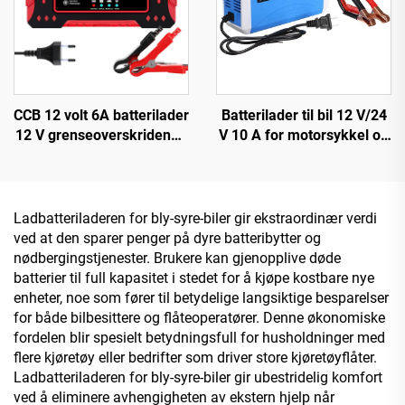
CCB 12 volt 6A batterilader
Batterilader til bil 12 V/24
12 V grenseoverskridende
V 10 A for motorsykkel og
for biler og motorsykler
bil OTP/OVP beskyttet bly-
flere enheter lading
syre batteri SCP-funksjon
biltilbehør
elektrisk brannsikker
design
Ladbatteriladeren for bly-syre-biler gir ekstraordinær verdi
ved at den sparer penger på dyre batteribytter og
nødbergingstjenester. Brukere kan gjenopplive døde
batterier til full kapasitet i stedet for å kjøpe kostbare nye
enheter, noe som fører til betydelige langsiktige besparelser
for både bilbesittere og flåteoperatører. Denne økonomiske
fordelen blir spesielt betydningsfull for husholdninger med
flere kjøretøy eller bedrifter som driver store kjøretøyflåter.
Ladbatteriladeren for bly-syre-biler gir ubestridelig komfort
ved å eliminere avhengigheten av ekstern hjelp når