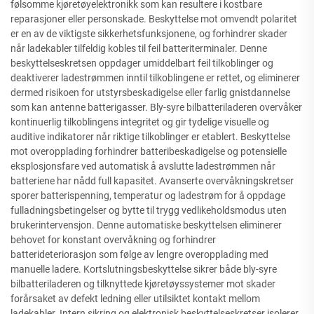
følsomme kjøretøyelektronikk som kan resultere i kostbare
reparasjoner eller personskade. Beskyttelse mot omvendt polaritet
er en av de viktigste sikkerhetsfunksjonene, og forhindrer skader
når ladekabler tilfeldig kobles til feil batteriterminaler. Denne
beskyttelseskretsen oppdager umiddelbart feil tilkoblinger og
deaktiverer ladestrømmen inntil tilkoblingene er rettet, og eliminerer
dermed risikoen for utstyrsbeskadigelse eller farlig gnistdannelse
som kan antenne batterigasser. Bly-syre bilbatteriladeren overvåker
kontinuerlig tilkoblingens integritet og gir tydelige visuelle og
auditive indikatorer når riktige tilkoblinger er etablert. Beskyttelse
mot overopplading forhindrer batteribeskadigelse og potensielle
eksplosjonsfare ved automatisk å avslutte ladestrømmen når
batteriene har nådd full kapasitet. Avanserte overvåkningskretser
sporer batterispenning, temperatur og ladestrøm for å oppdage
fulladningsbetingelser og bytte til trygg vedlikeholdsmodus uten
brukerintervensjon. Denne automatiske beskyttelsen eliminerer
behovet for konstant overvåkning og forhindrer
batterideteriorasjon som følge av lengre overopplading med
manuelle ladere. Kortslutningsbeskyttelse sikrer både bly-syre
bilbatteriladeren og tilknyttede kjøretøyssystemer mot skader
forårsaket av defekt ledning eller utilsiktet kontakt mellom
ladekabler. Intern sikring og elektronisk beskyttelseskretser isolerer