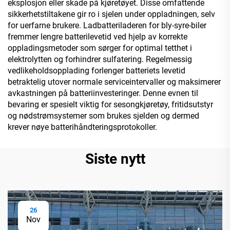
eksplosjon eller skade på kjøretøyet. Disse omfattende
sikkerhetstiltakene gir ro i sjelen under oppladningen, selv
for uerfarne brukere. Ladbatteriladeren for bly-syre-biler
fremmer lengre batterilevetid ved hjelp av korrekte
oppladingsmetoder som sørger for optimal tetthet i
elektrolytten og forhindrer sulfatering. Regelmessig
vedlikeholdsopplading forlenger batteriets levetid
betraktelig utover normale serviceintervaller og maksimerer
avkastningen på batteriinvesteringer. Denne evnen til
bevaring er spesielt viktig for sesongkjøretøy, fritidsutstyr
og nødstrømsystemer som brukes sjelden og dermed
krever nøye batterihåndteringsprotokoller.
Siste nytt
26
Nov