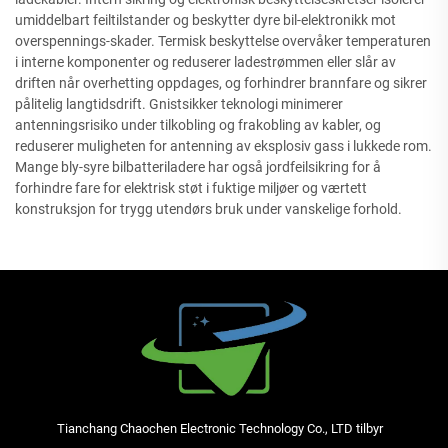
umiddelbart feiltilstander og beskytter dyre bil-elektronikk mot
overspennings-skader. Termisk beskyttelse overvåker temperaturen
i interne komponenter og reduserer ladestrømmen eller slår av
driften når overhetting oppdages, og forhindrer brannfare og sikrer
pålitelig langtidsdrift. Gnistsikker teknologi minimerer
antenningsrisiko under tilkobling og frakobling av kabler, og
reduserer muligheten for antenning av eksplosiv gass i lukkede rom.
Mange bly-syre bilbatteriladere har også jordfeilsikring for å
forhindre fare for elektrisk støt i fuktige miljøer og værtett
konstruksjon for trygg utendørs bruk under vanskelige forhold.
Tianchang Chaochen Electronic Technology Co., LTD tilbyr