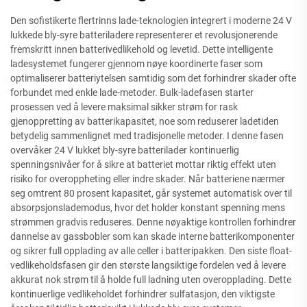
Den sofistikerte flertrinns lade-teknologien integrert i moderne 24 V
lukkede bly-syre batteriladere representerer et revolusjonerende
fremskritt innen batterivedlikehold og levetid. Dette intelligente
ladesystemet fungerer gjennom nøye koordinerte faser som
optimaliserer batteriytelsen samtidig som det forhindrer skader ofte
forbundet med enkle lade-metoder. Bulk-ladefasen starter
prosessen ved å levere maksimal sikker strøm for rask
gjenoppretting av batterikapasitet, noe som reduserer ladetiden
betydelig sammenlignet med tradisjonelle metoder. I denne fasen
overvåker 24 V lukket bly-syre batterilader kontinuerlig
spenningsnivåer for å sikre at batteriet mottar riktig effekt uten
risiko for overoppheting eller indre skader. Når batteriene nærmer
seg omtrent 80 prosent kapasitet, går systemet automatisk over til
absorpsjonslademodus, hvor det holder konstant spenning mens
strømmen gradvis reduseres. Denne nøyaktige kontrollen forhindrer
dannelse av gassbobler som kan skade interne batterikomponenter
og sikrer full opplading av alle celler i batteripakken. Den siste float-
vedlikeholdsfasen gir den største langsiktige fordelen ved å levere
akkurat nok strøm til å holde full ladning uten overopplading. Dette
kontinuerlige vedlikeholdet forhindrer sulfatasjon, den viktigste