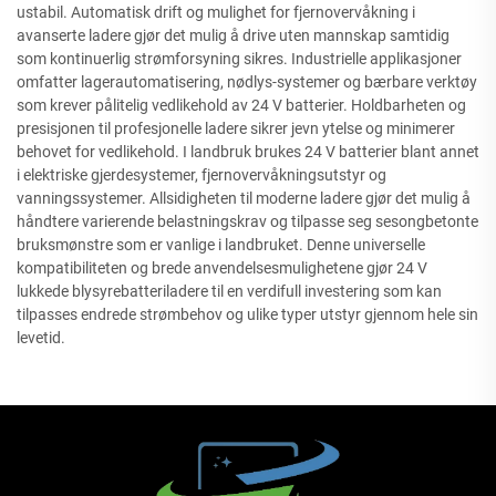
ustabil. Automatisk drift og mulighet for fjernovervåkning i
avanserte ladere gjør det mulig å drive uten mannskap samtidig
som kontinuerlig strømforsyning sikres. Industrielle applikasjoner
omfatter lagerautomatisering, nødlys-systemer og bærbare verktøy
som krever pålitelig vedlikehold av 24 V batterier. Holdbarheten og
presisjonen til profesjonelle ladere sikrer jevn ytelse og minimerer
behovet for vedlikehold. I landbruk brukes 24 V batterier blant annet
i elektriske gjerdesystemer, fjernovervåkningsutstyr og
vanningssystemer. Allsidigheten til moderne ladere gjør det mulig å
håndtere varierende belastningskrav og tilpasse seg sesongbetonte
bruksmønstre som er vanlige i landbruket. Denne universelle
kompatibiliteten og brede anvendelsesmulighetene gjør 24 V
lukkede blysyrebatteriladere til en verdifull investering som kan
tilpasses endrede strømbehov og ulike typer utstyr gjennom hele sin
levetid.