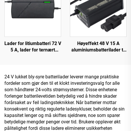
Lader for litiumbatteri 72 V
Høyeffekt 48 V 15 A
5 A, lader for ternært
aluminiumsbatterilader til
polymer, jernfosfat 84 V
elektrisk bil, ny intelligent
88,2 V 87,6 V, lader for
innstillelig lader for
elektrisk sykkel
litiumbatteri med 220 V inn
24 V lukket bly-syre batterilader leverer mange praktiske
fordeler som gjør den til et klokt investeringsvalg for alle
som håndterer 24-volts strømsystemer. Disse enhetene
forlenger batterilevetiden betydelig ved å hindre skader
forårsaket av feil ladingsteknikker. Når batterier mottar
konsekvent og riktig regulerte ladesykluser, beholder de sin
kapasitet lenger og må skiftes sjeldnere, noe som sparer
betydelige mengder penger over tid. Brukere opplever økt
pålitelighet fordi disse ladere eliminerer usikkerheten