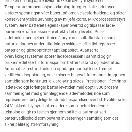
årsaken til tidlig batterisvikt i lukkede bly-syre systemer.
Temperaturkompensasjonsteknologi integrert i alle ladefaser
justerer spenningsnivåer basert på omgivelsesforholdene, og sikrer
konsekvent ytelse uavhengig av miljøfaktorer. Mikroprosessorstyrt
system lærer batteriets egenskaper over tid og tilpasser lade-
parametre for å maksimere effektivitet og levetid. Puls-
ladefunksjoner hjelper til med å bryte ned sulfatkristaller som
naturlig dannes under utladnings-sykluser, effektivt reparerer
batterier og gjenoppretter tapt kapasitet. Avanserte
overvåkingssystemer sporer ladeprosessen i sanntid og gir
brukerne detaljert informasjon om batteritilstand og ladestatus.
Automatisk restart-funksjon oppdager når batterier trenger
vedlikeholdsopplading, og eliminerer behovet for manuell inngripen
samtidig som kontinuerlig klargjøring sikres. Presisjonen i flertrinns
ladeteknologi forlenger batterilevetiden med opptil 300 prosent
sammenlignet med grunnleggende lade-metoder, noe som
representerer betydelige kostnadsbesparelser over tid. Kvalitetsrike
24 V lukkede bly-syre batteriladere som inneholder denne
teknologien gir ro i sjelen gjennom pålitelig, automatisert
batterivedlikehold som bevarer investeringen samtidig som det
sikrer pålitelig strømforsyning.