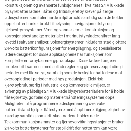
konstruksjonen og avanserte funksjonene til kvalitets 24 V lukkede
blysyrebatteriladere. Båter og fritidskjøretøy krever pålitelige
ladesystemer som tåler harde miljøforhold samtidig som de holder
oppe batteribanker brukt til belysning, navigasjonsutstyr og
hjelpestrømsystemer. Vær- og vannskjermet konstruksjon og
korrosjonsbestandige materialer i marinutstyrsladere sikrer lang
levetid i saltvannsmiljøer. Solenergisystemer inkluderer stadig oftere
24-volts batterikonfigurasjoner for energilagring, og spesialiserte
ladere designet for disse applikasjonene har funksjoner som
kompletterer fornybar energiproduksjon. Disse ladere fungerer
problemfritt sammen med solladereglere og gir reserveopplading i
perioder med lite sollys, samtidig som de beskytter batteriene mot
overopplading i perioder med høy produksjon. Elektrisk
kjøretøybruk, særlig i industrielle og kommersielle miljøer, er
avhengig av pålitelige 24 V lukkede blysyrebatteriladere for å holde
flåtekjøretøy, golfbiler og materielthåndteringssystemer oppe.
Muligheten til å programmere ladeskjemaer og overvåke
batteritilstand hjelper flåtestyrere med å optimere tilgjengelighet av
kjøretøy samtidig som driftskostnadene holdes nede.
Telekommunikasjonsmaster og fjernovervåkningsstasjoner bruker
24-volts batterisystemer for stabil drift der nettstrøm kan være