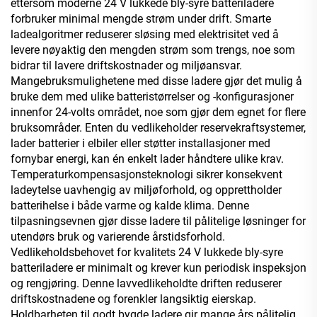
ettersom moderne 24 V lukkede bly-syre batteriladere
forbruker minimal mengde strøm under drift. Smarte
ladealgoritmer reduserer sløsing med elektrisitet ved å
levere nøyaktig den mengden strøm som trengs, noe som
bidrar til lavere driftskostnader og miljøansvar.
Mangebruksmulighetene med disse ladere gjør det mulig å
bruke dem med ulike batteristørrelser og -konfigurasjoner
innenfor 24-volts området, noe som gjør dem egnet for flere
bruksområder. Enten du vedlikeholder reservekraftsystemer,
lader batterier i elbiler eller støtter installasjoner med
fornybar energi, kan én enkelt lader håndtere ulike krav.
Temperaturkompensasjonsteknologi sikrer konsekvent
ladeytelse uavhengig av miljøforhold, og opprettholder
batterihelse i både varme og kalde klima. Denne
tilpasningsevnen gjør disse ladere til pålitelige løsninger for
utendørs bruk og varierende årstidsforhold.
Vedlikeholdsbehovet for kvalitets 24 V lukkede bly-syre
batteriladere er minimalt og krever kun periodisk inspeksjon
og rengjøring. Denne lavvedlikeholdte driften reduserer
driftskostnadene og forenkler langsiktig eierskap.
Holdbarheten til godt bygde ladere gir mange års pålitelig