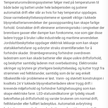
Temperaturomvåkningssystemer følger med på temperaturen til
både lader og batteri under hele ladeperioden og justerer
automatisk drift eller slår av hvis for høy temperatur oppdages.
Disse varmebeskyttelsessystemene er spesielt viktige i lukkede
blysyrebatterianvendelser der gassoppsamling kan skape farlige
forhold. Gnistsikker drift eliminerer antenningsrisiko i omgivelser der
brennbare gasser eller damper kan forekomme, noe som gjør disse
ladere trygge å bruke i ulike industrielle og maritime anvendelser.
Jordsluttbeskyttelse oppdager elektrisk lekkasje som kan skape
støtsikkerhetsfarer og avbryter straks strømtilførselen for å
forhindre skader. Strømbegrensning forhindrer overdreven
ladestrøm som kan skade batterier eller skape usikre driftsforhold,
og beskytter samtidig laderen mot overbelastning. Elektroniske
sikringer og brytere gir ytterligere beskyttelseslag, og kutter trygt fra
strømmen ved feiltilstander, samtidig som de lar seg enkelt
tilbakestille når problemene er løst. Vann- og støvtett konstruksjon i
kvalitets 24 V lukkede blysyrebatteriladere sikrer trygg drift i
krevende miljøforhold og forhindrer fuktighetssuging som kan
skape elektriske farer. LED-statusindikatorer gir tydelig visuell
bekreftelse på driftsforhold og varsler brukeren om normal drift,
feiltilstander eller fullført ladesyklus. Automatisk avbrytning