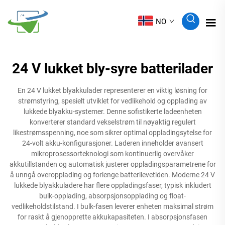
NO
24 V lukket bly-syre batterilader
En 24 V lukket blyakkulader representerer en viktig løsning for
strømstyring, spesielt utviklet for vedlikehold og opplading av
lukkede blyakku-systemer. Denne sofistikerte ladeenheten
konverterer standard vekselstrøm til nøyaktig regulert
likestrømsspenning, noe som sikrer optimal oppladingsytelse for
24-volt akku-konfigurasjoner. Laderen inneholder avansert
mikroprosessorteknologi som kontinuerlig overvåker
akkutillstanden og automatisk justerer oppladingsparametrene for
å unngå overopplading og forlenge batterilevetiden. Moderne 24 V
lukkede blyakkuladere har flere oppladingsfaser, typisk inkludert
bulk-opplading, absorpsjonsopplading og float-
vedlikeholdstilstand. I bulk-fasen leverer enheten maksimal strøm
for raskt å gjenopprette akkukapasiteten. I absorpsjonsfasen