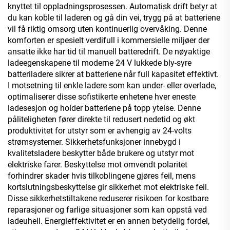
knyttet til oppladningsprosessen. Automatisk drift betyr at
du kan koble til laderen og gå din vei, trygg på at batteriene
vil få riktig omsorg uten kontinuerlig overvåking. Denne
komforten er spesielt verdifull i kommersielle miljøer der
ansatte ikke har tid til manuell batteredrift. De nøyaktige
ladeegenskapene til moderne 24 V lukkede bly-syre
batteriladere sikrer at batteriene når full kapasitet effektivt.
I motsetning til enkle ladere som kan under- eller overlade,
optimaliserer disse sofistikerte enhetene hver eneste
ladesesjon og holder batteriene på topp ytelse. Denne
påliteligheten fører direkte til redusert nedetid og økt
produktivitet for utstyr som er avhengig av 24-volts
strømsystemer. Sikkerhetsfunksjoner innebygd i
kvalitetsladere beskytter både brukere og utstyr mot
elektriske farer. Beskyttelse mot omvendt polaritet
forhindrer skader hvis tilkoblingene gjøres feil, mens
kortslutningsbeskyttelse gir sikkerhet mot elektriske feil.
Disse sikkerhetstiltakene reduserer risikoen for kostbare
reparasjoner og farlige situasjoner som kan oppstå ved
ladeuhell. Energieffektivitet er en annen betydelig fordel,