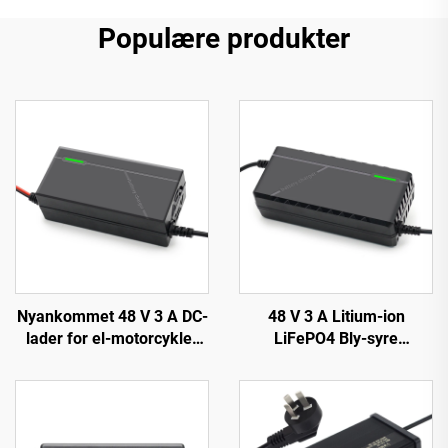
Populære produkter
Nyankommet 48 V 3 A DC-
48 V 3 A Litium-ion
lader for el-motorcykler
LiFePO4 Bly-syre
150 W utgangseffekt EV-
batterilader Automatisk 3
sykkel 54,6 V 58,4 V
A 54,6 V 58,8 V med 150 W
batteri for 48 V
DC-utgangsport Lifepo4-
litiumbatteri
batterilader