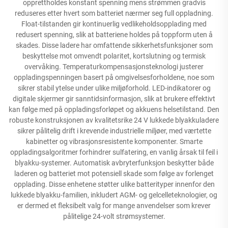
opprettholdes konstant spenning mens strømmen gradvis
reduseres etter hvert som batteriet nærmer seg full oppladning.
Float-tilstanden gir kontinuerlig vedlikeholdsopplading med
redusert spenning, slik at batteriene holdes på toppform uten å
skades. Disse ladere har omfattende sikkerhetsfunksjoner som
beskyttelse mot omvendt polaritet, kortslutning og termisk
overvåking. Temperaturkompensasjonsteknologi justerer
oppladingspenningen basert på omgivelsesforholdene, noe som
sikrer stabil ytelse under ulike miljøforhold. LED-indikatorer og
digitale skjermer gir sanntidsinformasjon, slik at brukere effektivt
kan følge med på oppladingsforløpet og akkuens helsetilstand. Den
robuste konstruksjonen av kvalitetsrike 24 V lukkede blyakkuladere
sikrer pålitelig drift i krevende industrielle miljøer, med værtette
kabinetter og vibrasjonsresistente komponenter. Smarte
oppladingsalgoritmer forhindrer sulfatering, en vanlig årsak til feil i
blyakku-systemer. Automatisk avbryterfunksjon beskytter både
laderen og batteriet mot potensiell skade som følge av forlenget
opplading. Disse enhetene støtter ulike batterityper innenfor den
lukkede blyakku-familien, inkludert AGM- og gelcelleteknologier, og
er dermed et fleksibelt valg for mange anvendelser som krever
pålitelige 24-volt strømsystemer.