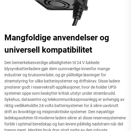
Mangfoldige anvendelser og
universell kompatibilitet
Den bemerkelsesverdige allsidigheten til 24 V lukkede
blysyrebatteriladere gjør dem uunnværlige innenfor mange
industrier og bruksområder, og gir pålitelige løsninger for
strømstyring for ulike batterisystemer og driftskrav. Disse ladere
presterer godt i reservekraft-applikasjoner, hvor de holder UPS-
systemer oppe som beskytter kritisk utstyr under strømbrudd.
Sykehus, datasentre og telekommunikasjonsanlegg er avhengig av
riktig vedlikeholdte 24-volts batterisystemer for å sikre uavbrutt
drift av livsviktige og misjonskritiske systemer. Den nøyaktige
ladekapasiteten til moderne ladere sikrer at disse reservesystemene
forblir i optimal beredskap og kan levere pålitelig nødstrøm når det
trengs mest. Maritim bruk drar stort nytte av den robuste