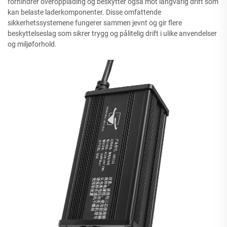
forhindrer overopplading og beskytter også mot langvarig drift som
kan belaste laderkomponenter. Disse omfattende
sikkerhetssystemene fungerer sammen jevnt og gir flere
beskyttelseslag som sikrer trygg og pålitelig drift i ulike anvendelser
og miljøforhold.