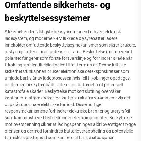
Omfattende sikkerhets- og
beskyttelsessystemer
Sikkerhet er den viktigste hensynsetningen i ethvert elektrisk
ladesystem, og moderne 24 V lukkede blysyrebatteriladere
inneholder omfattende beskyttelsesmekanismer som sikrer brukere,
utstyr og batterier mot potensielle farer. Beskyttelse mot omvendt
polaritet fungerer som første forsvarslinje og forhindrer skade når
tilkoblingskabler tilfeldig kobles til feil terminaler. Denne kritiske
sikkerhetsfunksjonen bruker elektroniske deteksjonskretser som
umiddelbart slår av ladeprosessen hvis feil tilkoblinger oppdages,
og dermed beskytter både laderen og batteriet mot potensielt
katastrofale skader. Beskyttelse mot kortslutning overvåker
kontinuerlig strømstyrken og kutter straks fra strømmen hvis det
oppstår unormale elektriske forhold. Disse hurtige
responsmekanismene forhindrer elektriske branner og utstyrsfeil
som kan oppstå ved feil i ledninger eller komponenter. Beskyttelse
mot overspenning sikrer at ladingspenningen aldri overstiger trygge
grenser, og dermed forhindres batterioveroppheting og potensielle
termiske løpskforhold som kan føre til farlige situasjoner.