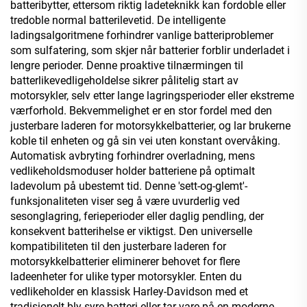
batteribytter, ettersom riktig ladeteknikk kan fordoble eller
tredoble normal batterilevetid. De intelligente
ladingsalgoritmene forhindrer vanlige batteriproblemer
som sulfatering, som skjer når batterier forblir underladet i
lengre perioder. Denne proaktive tilnærmingen til
batterlikevedligeholdelse sikrer pålitelig start av
motorsykler, selv etter lange lagringsperioder eller ekstreme
værforhold. Bekvemmelighet er en stor fordel med den
justerbare laderen for motorsykkelbatterier, og lar brukerne
koble til enheten og gå sin vei uten konstant overvåking.
Automatisk avbryting forhindrer overladning, mens
vedlikeholdsmoduser holder batteriene på optimalt
ladevolum på ubestemt tid. Denne 'sett-og-glemt'-
funksjonaliteten viser seg å være uvurderlig ved
sesonglagring, ferieperioder eller daglig pendling, der
konsekvent batterihelse er viktigst. Den universelle
kompatibiliteten til den justerbare laderen for
motorsykkelbatterier eliminerer behovet for flere
ladeenheter for ulike typer motorsykler. Enten du
vedlikeholder en klassisk Harley-Davidson med et
tradisjonelt bly-syre-batteri eller tar vare på en moderne