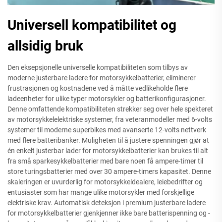
Universell kompatibilitet og
allsidig bruk
Den eksepsjonelle universelle kompatibiliteten som tilbys av
moderne justerbare ladere for motorsykkelbatterier, eliminerer
frustrasjonen og kostnadene ved å måtte vedlikeholde flere
ladeenheter for ulike typer motorsykler og batterikonfigurasjoner.
Denne omfattende kompatibiliteten strekker seg over hele spekteret
av motorsykkelelektriske systemer, fra veteranmodeller med 6-volts
systemer til moderne superbikes med avanserte 12-volts nettverk
med flere batteribanker. Muligheten til å justere spenningen gjør at
én enkelt justerbar lader for motorsykkelbatterier kan brukes til alt
fra små sparkesykkelbatterier med bare noen få ampere-timer til
store turingsbatterier med over 30 ampere-timers kapasitet. Denne
skaleringen er uvurderlig for motorsykkeldealere, leiebedrifter og
entusiaster som har mange ulike motorsykler med forskjellige
elektriske krav. Automatisk deteksjon i premium justerbare ladere
for motorsykkelbatterier gjenkjenner ikke bare batterispenning og -