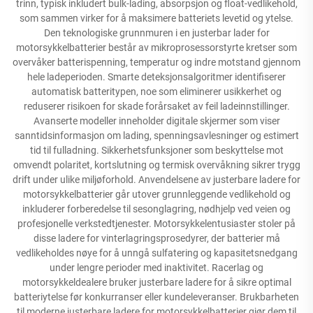
trinn, typisk inkludert bulk-lading, absorpsjon og float-vedlikehold,
som sammen virker for å maksimere batteriets levetid og ytelse.
Den teknologiske grunnmuren i en justerbar lader for
motorsykkelbatterier består av mikroprosessorstyrte kretser som
overvåker batterispenning, temperatur og indre motstand gjennom
hele ladeperioden. Smarte deteksjonsalgoritmer identifiserer
automatisk batteritypen, noe som eliminerer usikkerhet og
reduserer risikoen for skade forårsaket av feil ladeinnstillinger.
Avanserte modeller inneholder digitale skjermer som viser
sanntidsinformasjon om lading, spenningsavlesninger og estimert
tid til fulladning. Sikkerhetsfunksjoner som beskyttelse mot
omvendt polaritet, kortslutning og termisk overvåkning sikrer trygg
drift under ulike miljøforhold. Anvendelsene av justerbare ladere for
motorsykkelbatterier går utover grunnleggende vedlikehold og
inkluderer forberedelse til sesonglagring, nødhjelp ved veien og
profesjonelle verkstedtjenester. Motorsykkelentusiaster stoler på
disse ladere for vinterlagringsprosedyrer, der batterier må
vedlikeholdes nøye for å unngå sulfatering og kapasitetsnedgang
under lengre perioder med inaktivitet. Racerlag og
motorsykkeldealere bruker justerbare ladere for å sikre optimal
batteriytelse før konkurranser eller kundeleveranser. Brukbarheten
til moderne justerbare ladere for motorsykkelbatterier gjør dem til