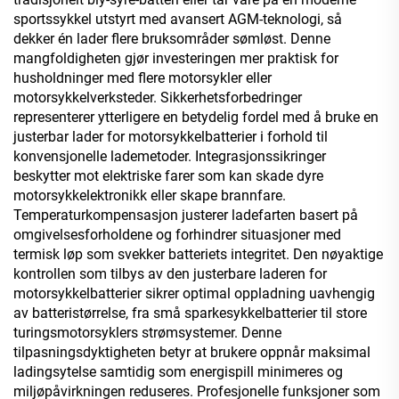
sportssykkel utstyrt med avansert AGM-teknologi, så
dekker én lader flere bruksområder sømløst. Denne
mangfoldigheten gjør investeringen mer praktisk for
husholdninger med flere motorsykler eller
motorsykkelverksteder. Sikkerhetsforbedringer
representerer ytterligere en betydelig fordel med å bruke en
justerbar lader for motorsykkelbatterier i forhold til
konvensjonelle lademetoder. Integrasjonssikringer
beskytter mot elektriske farer som kan skade dyre
motorsykkelektronikk eller skape brannfare.
Temperaturkompensasjon justerer ladefarten basert på
omgivelsesforholdene og forhindrer situasjoner med
termisk løp som svekker batteriets integritet. Den nøyaktige
kontrollen som tilbys av den justerbare laderen for
motorsykkelbatterier sikrer optimal oppladning uavhengig
av batteristørrelse, fra små sparkesykkelbatterier til store
turingsmotorsyklers strømsystemer. Denne
tilpasningsdyktigheten betyr at brukere oppnår maksimal
ladingsytelse samtidig som energispill minimeres og
miljøpåvirkningen reduseres. Profesjonelle funksjoner som