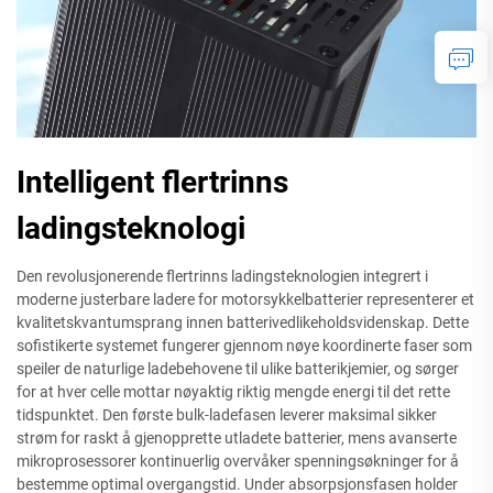
Intelligent flertrinns
ladingsteknologi
Den revolusjonerende flertrinns ladingsteknologien integrert i
moderne justerbare ladere for motorsykkelbatterier representerer et
kvalitetskvantumsprang innen batterivedlikeholdsvidenskap. Dette
sofistikerte systemet fungerer gjennom nøye koordinerte faser som
speiler de naturlige ladebehovene til ulike batterikjemier, og sørger
for at hver celle mottar nøyaktig riktig mengde energi til det rette
tidspunktet. Den første bulk-ladefasen leverer maksimal sikker
strøm for raskt å gjenopprette utladete batterier, mens avanserte
mikroprosessorer kontinuerlig overvåker spenningsøkninger for å
bestemme optimal overgangstid. Under absorpsjonsfasen holder