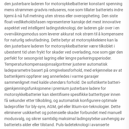
den justerbare laderen for motorsykkelbatterier konstant spenning
mens strømmen gradvis reduseres, noe som tillater batteriets indre
kjemi å nå full metning uten stress eller overoppheting. Den siste
float-vedlikeholdsfasen representerer kanskje det mest innovative
aspektet ved intelligent ladingsteknologi, der laderen går over i en
overvåkingsmodus som leverer akkurat nok strøm til å kompensere
for naturlig selvutladning. Dette betyr at motorsykkeleiere kan la
den justerbare laderen for motorsykkelbatterier være tilkoblet i
ubestemt tid uten frykt for skader ved overlading, noe som gjør den
perfekt for sesongvist lagring eller lengre parkeringsperioder.
Temperaturkompensasjonsalgoritmer justerer automatisk
ladeparametre basert på omgivelsesforhold, med erkjennelse av at
batterikjemi oppfører seg annerledes i varme garasjer
sammenlignet med kalde utendørs forhold. De sofistikerte batteri-
gjenkjenningsfunksjonene i premium justerbare ladere for
motorsykkelbatterier kan identifisere spesifikke batterityper innen
få sekunder etter tilkobling, og automatisk konfigurere optimale
ladeprofiler for bly-syre, AGM, gel eller litium-ion-teknologier. Dette
eliminerer usikkerhet og potensielle skader forbundet med manuell
modusvalg, og sikrer samtidig maksimal ladingsytelse uavhengig av
batteriets alder eller tilstand. Puls-ladeteknologi i avanserte