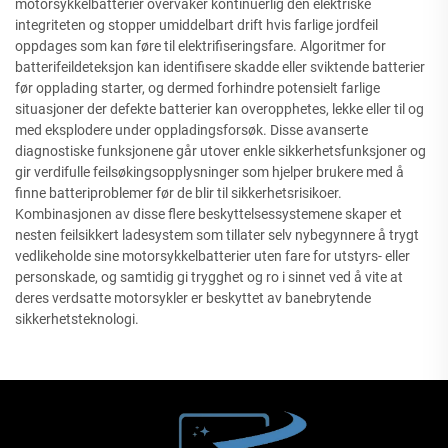
motorsykkelbatterier overvåker kontinuerlig den elektriske
integriteten og stopper umiddelbart drift hvis farlige jordfeil
oppdages som kan føre til elektrifiseringsfare. Algoritmer for
batterifeildeteksjon kan identifisere skadde eller sviktende batterier
før opplading starter, og dermed forhindre potensielt farlige
situasjoner der defekte batterier kan overopphetes, lekke eller til og
med eksplodere under oppladingsforsøk. Disse avanserte
diagnostiske funksjonene går utover enkle sikkerhetsfunksjoner og
gir verdifulle feilsøkingsopplysninger som hjelper brukere med å
finne batteriproblemer før de blir til sikkerhetsrisikoer.
Kombinasjonen av disse flere beskyttelsessystemene skaper et
nesten feilsikkert ladesystem som tillater selv nybegynnere å trygt
vedlikeholde sine motorsykkelbatterier uten fare for utstyrs- eller
personskade, og samtidig gi trygghet og ro i sinnet ved å vite at
deres verdsatte motorsykler er beskyttet av banebrytende
sikkerhetsteknologi.