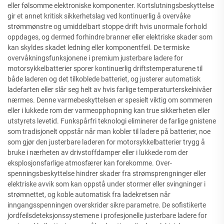
eller følsomme elektroniske komponenter. Kortslutningsbeskyttelse
gir et annet kritisk sikkerhetslag ved kontinuerlig å overvåke
strømmønstre og umiddelbart stoppe drift hvis unormale forhold
oppdages, og dermed forhindre branner eller elektriske skader som
kan skyldes skadet ledning eller komponentfeil. De termiske
overvåkningsfunksjonene i premium justerbare ladere for
motorsykkelbatterier sporer kontinuerlig driftstemperaturene til
både laderen og det tilkoblede batteriet, og justerer automatisk
ladefarten eller slår seg helt av hvis farlige temperaturterskelnivåer
nærmes. Denne varmebeskyttelsen er spesielt viktig om sommeren
eller i lukkede rom der varmeopphopning kan true sikkerheten eller
utstyrets levetid. Funkspårfri teknologi eliminerer de farlige gnistene
som tradisjonelt oppstår når man kobler til ladere på batterier, noe
som gjør den justerbare laderen for motorsykkelbatterier trygg å
bruke i nærheten av drivstoffdamper eller i lukkede rom der
eksplosjonsfarlige atmosfærer kan forekomme. Over-
spenningsbeskyttelse hindrer skader fra strømsprengninger eller
elektriske avvik som kan oppstå under stormer eller svingninger i
strømnettet, og koble automatisk fra ladekretsen når
inngangsspenningen overskrider sikre parametre. De sofistikerte
jordfeilsdeteksjonssystemene i profesjonelle justerbare ladere for