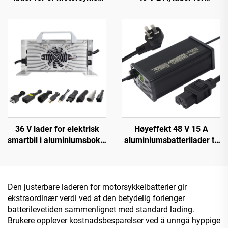
150 W utgangseffekt EV-
litiumion-, LiFePO4- og
sykkel 54,6 V 58,4 V
bly-syre-batteri, 48 V
batteri for 48 V
automatisk 2 A 54,6 V 58,8
litiumbatteri
V med 150 W DC-
utgangsport
36 V lader for elektrisk
Høyeffekt 48 V 15 A
smartbil i aluminiumsboks,
aluminiumsbatterilader til
ny rask ladeteknologi for
elektrisk bil, ny intelligent
litiumbatteri
innstillelig lader for
litiumbatteri med 220 V inn
Den justerbare laderen for motorsykkelbatterier gir
ekstraordinær verdi ved at den betydelig forlenger
batterilevetiden sammenlignet med standard lading.
Brukere opplever kostnadsbesparelser ved å unngå hyppige