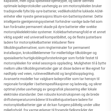
kapasitet, men også spesifikke kjemityper, og sikrer dermed
optimale ladeprotokoller uavhengig av om motorsykkelen bruker
tradisjonelle fylte bly-syre-batterier, vedlikeholdsfrie lukkede AGM-
enheter eller nyeste generasjons litium-ion-batterisystemer. Dette
intelligente gjenkjenningsystemet forhindrer vanlige lade-feil som
kan forårsake permanent skade på dyre batterier eller svekke
motorsykkelelektriske systemer. Koblebarhetsmangfold er et annet
viktig aspekt ved universell kompatibilitet, og de fleste justerbare
ladere for motorsykkelbatterier inkluderer flere
tilkoblingsalternativer, som ringterminaler for permanent
installasjon, krokodilleklemmer for midlertidige tilkoblinger og
spesialiserte hurtigkoblingsforsterkninger som forblir festet til
motorsykkelen for enkel sesongvis opplading. Muligheten til å bytte
mellom ulike tilkoblingsmetoder gjør at disse ladere er like egnet for
nødhjelp ved veien, rutinevedlikehold og langtidsopplagring.
Avanserte modeller har valgbare ladeprofiler som tar hensyn til
regionale forskjeller i batterispesifikasjoner og ladevalg, og sikrer
optimal ytelse uavhengig av geografisk plassering eller lokale
elektriske standarder. Den robuste konstruksjonen og de brede
driftstemperaturområdene til kvalitetsjusterbare ladere for
motorsykkelbatterier gjør at de kan fungere pålitelig under ulike
miljøforhold, fra varme ørkener til frysende fjellområder der