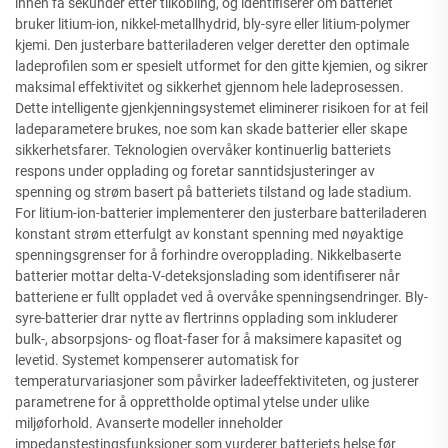
innen få sekunder etter tilkobling, og identifiserer om batteriet
bruker litium-ion, nikkel-metallhydrid, bly-syre eller litium-polymer
kjemi. Den justerbare batteriladeren velger deretter den optimale
ladeprofilen som er spesielt utformet for den gitte kjemien, og sikrer
maksimal effektivitet og sikkerhet gjennom hele ladeprosessen.
Dette intelligente gjenkjenningsystemet eliminerer risikoen for at feil
ladeparametere brukes, noe som kan skade batterier eller skape
sikkerhetsfarer. Teknologien overvåker kontinuerlig batteriets
respons under opplading og foretar sanntidsjusteringer av
spenning og strøm basert på batteriets tilstand og lade stadium.
For litium-ion-batterier implementerer den justerbare batteriladeren
konstant strøm etterfulgt av konstant spenning med nøyaktige
spenningsgrenser for å forhindre overopplading. Nikkelbaserte
batterier mottar delta-V-deteksjonslading som identifiserer når
batteriene er fullt oppladet ved å overvåke spenningsendringer. Bly-
syre-batterier drar nytte av flertrinns opplading som inkluderer
bulk-, absorpsjons- og float-faser for å maksimere kapasitet og
levetid. Systemet kompenserer automatisk for
temperaturvariasjoner som påvirker ladeeffektiviteten, og justerer
parametrene for å opprettholde optimal ytelse under ulike
miljøforhold. Avanserte modeller inneholder
impedanstestingsfunksjoner som vurderer batteriets helse før