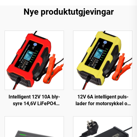
Nye produktutgjevingar
Intelligent 12V 10A bly-
12V 6A intelligent puls-
syre 14,6V LiFePO4
lader for motorsykkel og
batterilader med
scooter, PC-materiale,
pulsreparasjon for 12 volt
LED-skjerm, EU/US/UK
bilbatteri, CE og ROHS
tilpassbar utgang, Lifepo4
sertifisert elektrisk type
bilreparasjon