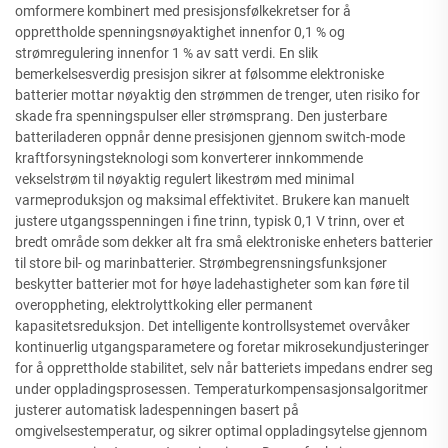
omformere kombinert med presisjonsfølkekretser for å
opprettholde spenningsnøyaktighet innenfor 0,1 % og
strømregulering innenfor 1 % av satt verdi. En slik
bemerkelsesverdig presisjon sikrer at følsomme elektroniske
batterier mottar nøyaktig den strømmen de trenger, uten risiko for
skade fra spenningspulser eller strømsprang. Den justerbare
batteriladeren oppnår denne presisjonen gjennom switch-mode
kraftforsyningsteknologi som konverterer innkommende
vekselstrøm til nøyaktig regulert likestrøm med minimal
varmeproduksjon og maksimal effektivitet. Brukere kan manuelt
justere utgangsspenningen i fine trinn, typisk 0,1 V trinn, over et
bredt område som dekker alt fra små elektroniske enheters batterier
til store bil- og marinbatterier. Strømbegrensningsfunksjoner
beskytter batterier mot for høye ladehastigheter som kan føre til
overoppheting, elektrolyttkoking eller permanent
kapasitetsreduksjon. Det intelligente kontrollsystemet overvåker
kontinuerlig utgangsparametere og foretar mikrosekundjusteringer
for å opprettholde stabilitet, selv når batteriets impedans endrer seg
under oppladingsprosessen. Temperaturkompensasjonsalgoritmer
justerer automatisk ladespenningen basert på
omgivelsestemperatur, og sikrer optimal oppladingsytelse gjennom