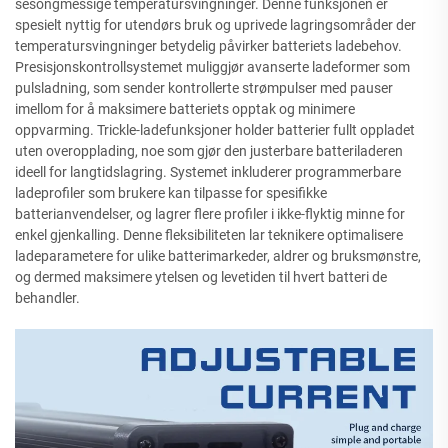
sesongmessige temperatursvingninger. Denne funksjonen er
spesielt nyttig for utendørs bruk og uprivede lagringsområder der
temperatursvingninger betydelig påvirker batteriets ladebehov.
Presisjonskontrollsystemet muliggjør avanserte ladeformer som
pulsladning, som sender kontrollerte strømpulser med pauser
imellom for å maksimere batteriets opptak og minimere
oppvarming. Trickle-ladefunksjoner holder batterier fullt oppladet
uten overopplading, noe som gjør den justerbare batteriladeren
ideell for langtidslagring. Systemet inkluderer programmerbare
ladeprofiler som brukere kan tilpasse for spesifikke
batterianvendelser, og lagrer flere profiler i ikke-flyktig minne for
enkel gjenkalling. Denne fleksibiliteten lar teknikere optimalisere
ladeparametere for ulike batterimarkeder, aldrer og bruksmønstre,
og dermed maksimere ytelsen og levetiden til hvert batteri de
behandler.