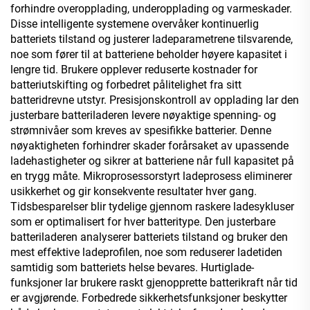
forhindre overopplading, underopplading og varmeskader.
Disse intelligente systemene overvåker kontinuerlig
batteriets tilstand og justerer ladeparametrene tilsvarende,
noe som fører til at batteriene beholder høyere kapasitet i
lengre tid. Brukere opplever reduserte kostnader for
batteriutskifting og forbedret pålitelighet fra sitt
batteridrevne utstyr. Presisjonskontroll av opplading lar den
justerbare batteriladeren levere nøyaktige spenning- og
strømnivåer som kreves av spesifikke batterier. Denne
nøyaktigheten forhindrer skader forårsaket av upassende
ladehastigheter og sikrer at batteriene når full kapasitet på
en trygg måte. Mikroprosessorstyrt ladeprosess eliminerer
usikkerhet og gir konsekvente resultater hver gang.
Tidsbesparelser blir tydelige gjennom raskere ladesykluser
som er optimalisert for hver batteritype. Den justerbare
batteriladeren analyserer batteriets tilstand og bruker den
mest effektive ladeprofilen, noe som reduserer ladetiden
samtidig som batteriets helse bevares. Hurtiglade-
funksjoner lar brukere raskt gjenopprette batterikraft når tid
er avgjørende. Forbedrede sikkerhetsfunksjoner beskytter