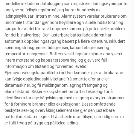
modeller inkluderer datalogging som registrerer ladingsøyningar for
analyse og feilsøkingsformål, og lagrar hundrevis av
ladingssyklusar i intern minne. Alarmsystem varslar brukarane om
unormale tilstandar gjennom høyrbare og visuelle indikatorar, og
sørgar for at dei blir raskt oppmerksomme på potensielle problem
før dei blir alvorlege. Den justerbare batteriladeladaren har
automatisk oppladingsavgang basert på fleire kriterium, inkludert
spenningstrinsgrenser, tidsgrenser, kapasitetsgrenser og
temperaturtrinsgrenser. Batterievesittingsfunksjonar analyserer
intern motstand og kapasitetsbevaring, og gjev verdifull
informasjon om tilstand og forventad levetid.
Fjernovervakingskapabiliteta i nettverksmodell gjer at brukarane
kan fylgje oppladingsaktivitetane frå smarttelefonar eller
datamaskiner, og få meldingar om lagringsframgang og
alarmtilstand. Sikkerleikssystemet omfattar teknologi for å
identifisera farlege bågvising og med ein gong avbryter strømmen
for å forhindra branner eller eksplosjonar. Desse omfattende
beskyttelses- og overvåkingselementane gjer den justerbare
batteriladeladaren egnet til å arbeide utan tilsyn, samtidig som ein
er fullt trygg på trygg og påliteleg lading.