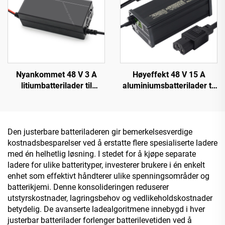
Nyankommet 48 V 3 A
Høyeffekt 48 V 15 A
litiumbatterilader til
aluminiumsbatterilader til
Forebike-lader med 48 V
elektrisk bil, ny intelligent
54,6 V 58,8 V 54,75 V 58,4
innstillelig lader for
V utgang for EV-sykkel
litiumbatteri med 220 V inn
150 W DC
Den justerbare batteriladeren gir bemerkelsesverdige
kostnadsbesparelser ved å erstatte flere spesialiserte ladere
med én helhetlig løsning. I stedet for å kjøpe separate
ladere for ulike batterityper, investerer brukere i én enkelt
enhet som effektivt håndterer ulike spenningsområder og
batterikjemi. Denne konsolideringen reduserer
utstyrskostnader, lagringsbehov og vedlikeholdskostnader
betydelig. De avanserte ladealgoritmene innebygd i hver
justerbar batterilader forlenger batterilevetiden ved å