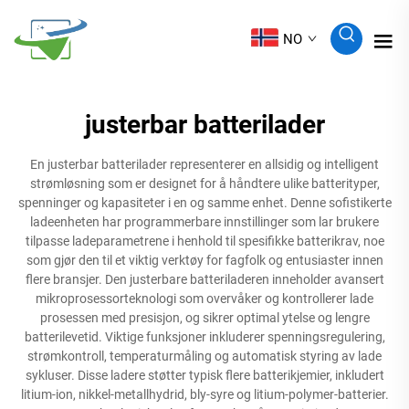
NO
justerbar batterilader
En justerbar batterilader representerer en allsidig og intelligent
strømløsning som er designet for å håndtere ulike batterityper,
spenninger og kapasiteter i en og samme enhet. Denne sofistikerte
ladeenheten har programmerbare innstillinger som lar brukere
tilpasse ladeparametrene i henhold til spesifikke batterikrav, noe
som gjør den til et viktig verktøy for fagfolk og entusiaster innen
flere bransjer. Den justerbare batteriladeren inneholder avansert
mikroprosessorteknologi som overvåker og kontrollerer lade
prosessen med presisjon, og sikrer optimal ytelse og lengre
batterilevetid. Viktige funksjoner inkluderer spenningsregulering,
strømkontroll, temperaturmåling og automatisk styring av lade
sykluser. Disse ladere støtter typisk flere batterikjemier, inkludert
litium-ion, nikkel-metallhydrid, bly-syre og litium-polymer-batterier.