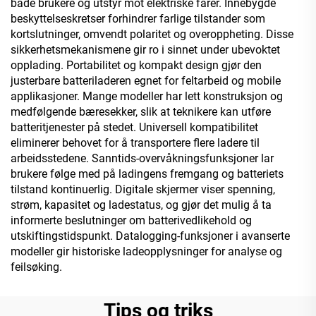
både brukere og utstyr mot elektriske farer. Innebygde
beskyttelseskretser forhindrer farlige tilstander som
kortslutninger, omvendt polaritet og overoppheting. Disse
sikkerhetsmekanismene gir ro i sinnet under ubevoktet
opplading. Portabilitet og kompakt design gjør den
justerbare batteriladeren egnet for feltarbeid og mobile
applikasjoner. Mange modeller har lett konstruksjon og
medfølgende bæresekker, slik at teknikere kan utføre
batteritjenester på stedet. Universell kompatibilitet
eliminerer behovet for å transportere flere ladere til
arbeidsstedene. Sanntids-overvåkningsfunksjoner lar
brukere følge med på ladingens fremgang og batteriets
tilstand kontinuerlig. Digitale skjermer viser spenning,
strøm, kapasitet og ladestatus, og gjør det mulig å ta
informerte beslutninger om batterivedlikehold og
utskiftingstidspunkt. Datalogging-funksjoner i avanserte
modeller gir historiske ladeopplysninger for analyse og
feilsøking.
Tips og triks