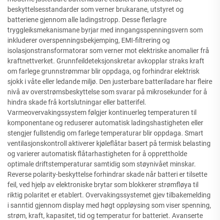
beskyttelsesstandarder som verner brukarane, utstyret og
batteriene gjennom alle ladingstropp. Desse flerlagre
tryggleiksmekanismane byrjar med inngangsspenningsvern som
inkluderer overspenningsbekjemping, EMI-filtrering og
isolasjonstransformatorar som verner mot elektriske anomalier frå
kraftnettverket. Grunnfeildeteksjonskretar avkopplar straks kraft
om farlege grunnstrømmar blir oppdaga, og forhindrar elektrisk
sjokk i våte eller ledande miljø. Den justerbare batteriladare har fleire
nivå av overstrømsbeskyttelse som svarar på mikrosekunder for å
hindra skade frå kortslutningar eller batterifel.
Varmeovervakingssystem følgjer kontinuerleg temperaturen til
komponentane og reduserer automatisk ladingshastigheten eller
stengjer fullstendig om farlege temperaturar blir oppdaga. Smart
ventilasjonskontroll aktiverer kjøleflåtar basert på termisk belasting
og varierer automatisk flåtarhastigheten for å opprettholde
optimale driftstemperaturar samtidig som støynivået minskar.
Reverse polarity-beskyttelse forhindrar skade når batteri er tilsette
feil, ved hjelp av elektroniske brytar som blokkerer strømfløya til
riktig polaritet er etablert. Overvakingssystemet gjev tilbakemelding
i sanntid gjennom display med høgt oppløysing som viser spenning,
strøm, kraft, kapasitet, tid og temperatur for batteriet. Avanserte