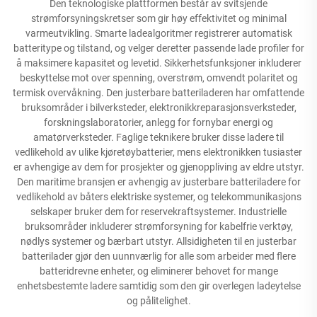
Den teknologiske plattformen består av svitsjende
strømforsyningskretser som gir høy effektivitet og minimal
varmeutvikling. Smarte ladealgoritmer registrerer automatisk
batteritype og tilstand, og velger deretter passende lade profiler for
å maksimere kapasitet og levetid. Sikkerhetsfunksjoner inkluderer
beskyttelse mot over spenning, overstrøm, omvendt polaritet og
termisk overvåkning. Den justerbare batteriladeren har omfattende
bruksområder i bilverksteder, elektronikkreparasjonsverksteder,
forskningslaboratorier, anlegg for fornybar energi og
amatørverksteder. Faglige teknikere bruker disse ladere til
vedlikehold av ulike kjøretøybatterier, mens elektronikken tusiaster
er avhengige av dem for prosjekter og gjenoppliving av eldre utstyr.
Den maritime bransjen er avhengig av justerbare batteriladere for
vedlikehold av båters elektriske systemer, og telekommunikasjons
selskaper bruker dem for reservekraftsystemer. Industrielle
bruksområder inkluderer strømforsyning for kabelfrie verktøy,
nødlys systemer og bærbart utstyr. Allsidigheten til en justerbar
batterilader gjør den uunnværlig for alle som arbeider med flere
batteridrevne enheter, og eliminerer behovet for mange
enhetsbestemte ladere samtidig som den gir overlegen ladeytelse
og pålitelighet.