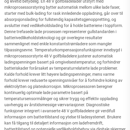
og levetid betydelig. En 48 V golfbiladelader utstyrt med
mikroprosessorstyring bytter automatisk mellom ulike lade faser,
starter med bulk-lading for rask innledende oppladning, går over til
absorpsjonslading for fullstendig kapasitetsgjenoppretting, og
avslutter med vedlikeholdslading for å holde batteriene i toppform.
Denne trefasede lade prosessen representerer gullstandarden i
batterivedlikeholdsteknologi og gir overlegne resultater
sammenlignet med enkle konstantstrømladere som mangler
tilpassingsevne. Temperaturkompensasjonsfunksjoner innebygd i
mikroprosessorstyrte 48 V golfbiladelere justerer automatisk
ladingspenningen basert på omgivelsestemperatur, og forhindrer
batteriskader forårsaket av temperaturrelaterte lade problemer.
Kalde forhold krever litt høyere ladingspenninger, mens varme
forhold krever reduserte spenningsnivåer for å forhindre koking av
elektrolytten og plateskorrosjon. Mikroprosessoren beregner
kontinuerlig optimale lade parametre basert på
temperatursensormålinger og sikrer trygg og effektiv opplading
uavhengig av årstidsmessige værvariasjoner. Diagnostiske
funksjoner integrert i avanserte 48 V golfbiladelere gir verdifull
informasjon om batteritilstand og ytelse til ladesystemet. Brukere
kan få tilgang til detaljert informasjon om ladefremdrift,
batteritilstand og potensielle vedlikeholdsbehov via digitale skjermer