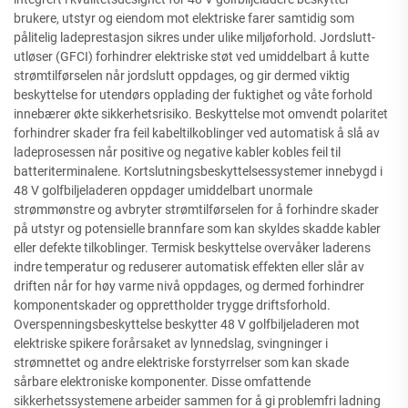
brukere, utstyr og eiendom mot elektriske farer samtidig som
pålitelig ladeprestasjon sikres under ulike miljøforhold. Jordslutt-
utløser (GFCI) forhindrer elektriske støt ved umiddelbart å kutte
strømtilførselen når jordslutt oppdages, og gir dermed viktig
beskyttelse for utendørs opplading der fuktighet og våte forhold
innebærer økte sikkerhetsrisiko. Beskyttelse mot omvendt polaritet
forhindrer skader fra feil kabeltilkoblinger ved automatisk å slå av
ladeprosessen når positive og negative kabler kobles feil til
batteriterminalene. Kortslutningsbeskyttelsessystemer innebygd i
48 V golfbiljeladeren oppdager umiddelbart unormale
strømmønstre og avbryter strømtilførselen for å forhindre skader
på utstyr og potensielle brannfare som kan skyldes skadde kabler
eller defekte tilkoblinger. Termisk beskyttelse overvåker laderens
indre temperatur og reduserer automatisk effekten eller slår av
driften når for høy varme nivå oppdages, og dermed forhindrer
komponentskader og opprettholder trygge driftsforhold.
Overspenningsbeskyttelse beskytter 48 V golfbiljeladeren mot
elektriske spikere forårsaket av lynnedslag, svingninger i
strømnettet og andre elektriske forstyrrelser som kan skade
sårbare elektroniske komponenter. Disse omfattende
sikkerhetssystemene arbeider sammen for å gi problemfri ladning