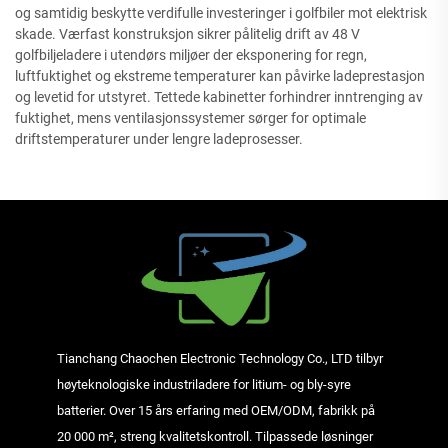
og samtidig beskytte verdifulle investeringer i golfbiler mot elektrisk
skade. Værfast konstruksjon sikrer pålitelig drift av 48 V
golfbiljeladere i utendørs miljøer der eksponering for regn,
luftfuktighet og ekstreme temperaturer kan påvirke ladeprestasjon
og levetid for utstyret. Tettede kabinetter forhindrer inntrenging av
fuktighet, mens ventilasjonssystemer sørger for optimale
driftstemperaturer under lengre ladeprosesser.
Tianchang Chaochen Electronic Technology Co., LTD tilbyr
høyteknologiske industriladere for litium- og bly-syre
batterier. Over 15 års erfaring med OEM/ODM, fabrikk på
20 000 m², streng kvalitetskontroll. Tilpassede løsninger