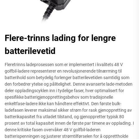
Flere-trinns lading for lengre
batterilevetid
Fleretrinns ladeprosessen som er implementert i kvalitets 48 V
golfbil-ladere representerer en revolusjonerende tilnærming til
batterihold som betydelig forlenger batterilevetiden samtidig som
den forbedrer ytelse og pålitelighet. Denne avanserte lade-metoden
deler oppladingscyklen inn i tydelige faser, hver optimalisert for
spesifikke batterigjenopprettingsbehov som tradisjonelle
enkeltfase-ladere ikke kan håndtere effektivt. Den første bulk-
ladefasen leverer maksimal sikker strøm for rask gjenoppretting av
batterikapasitet fra utladet tilstand, og gjenoppretter typisk 80
prosent av total kapasitet innen de første par timene av opplading. I
denne kritiske fasen overvåker 48 V golfbil-laderen
batterispenningen og justerer strømtilførselen for å opprettholde