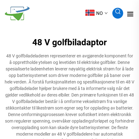
NO
48 V golfbiladaptor
48 V golfbiladeladeren representerer en avgjørende komponent for
å opprettholde ytelsen og levetiden til elektriske golfbiler. Denne
spesialiserte ladeenheten leverer nøyaktig elektrisk strøm for å lade
opp batterisystemet som driver moderne golfbiler på baner over
hele verden. Å forstå funksjonaliteten og spesifikasjonene til en 48 V
golfbiladelader hjelper brukere med å ta informerte valg når det
gjelder vedlikehold av deres elbiler. Den primære funksjonen til en 48
V golfbiladelader består i å omforme vekselstrøm fra vanlige
stikkontakter til likestrøm som egner seg for opplading av batterier.
Denne omformingsprosessen krever sofistikert intern elektronikk
som regulerer spenning, overvåker oppladingsforløpet og forhindrer
overopplading som kan skade dyre batterisystemer. De fleste
moderne modeller av 48 V golfbiladelere har automatisk