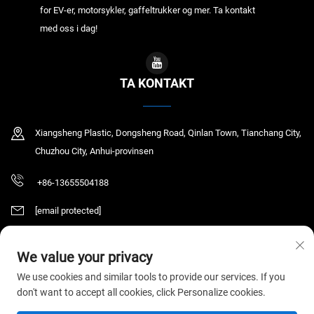
for EV-er, motorsykler, gaffeltrukker og mer. Ta kontakt
med oss i dag!
TA KONTAKT
Xiangsheng Plastic, Dongsheng Road, Qinlan Town, Tianchang City,
Chuzhou City, Anhui-provinsen
+86-13655504188
[email protected]
We value your privacy
Copyright © 2025 Tianchang Chaochen Electronic Technology Co., LTD. Alle
We use cookies and similar tools to provide our services. If you
rettigheter reservert.
Personvernerklæring
don't want to accept all cookies, click Personalize cookies.