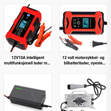
12V10A intelligent
12 volt motorsykkel- og
multifunksjonell lader med
bilbatterilader, nyeste
integrert lampe for
populære produkter, 12V
pulsreparasjon av bly-
batterilader 6A automatisk
syrebatteri
smart dropshipping-
produkter