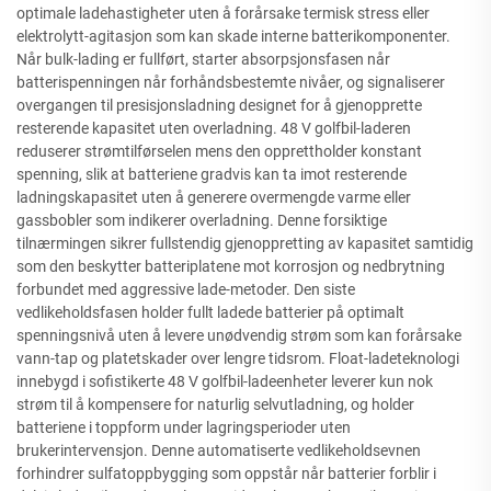
optimale ladehastigheter uten å forårsake termisk stress eller
elektrolytt-agitasjon som kan skade interne batterikomponenter.
Når bulk-lading er fullført, starter absorpsjonsfasen når
batterispenningen når forhåndsbestemte nivåer, og signaliserer
overgangen til presisjonsladning designet for å gjenopprette
resterende kapasitet uten overladning. 48 V golfbil-laderen
reduserer strømtilførselen mens den opprettholder konstant
spenning, slik at batteriene gradvis kan ta imot resterende
ladningskapasitet uten å generere overmengde varme eller
gassbobler som indikerer overladning. Denne forsiktige
tilnærmingen sikrer fullstendig gjenoppretting av kapasitet samtidig
som den beskytter batteriplatene mot korrosjon og nedbrytning
forbundet med aggressive lade-metoder. Den siste
vedlikeholdsfasen holder fullt ladede batterier på optimalt
spenningsnivå uten å levere unødvendig strøm som kan forårsake
vann-tap og platetskader over lengre tidsrom. Float-ladeteknologi
innebygd i sofistikerte 48 V golfbil-ladeenheter leverer kun nok
strøm til å kompensere for naturlig selvutladning, og holder
batteriene i toppform under lagringsperioder uten
brukerintervensjon. Denne automatiserte vedlikeholdsevnen
forhindrer sulfatoppbygging som oppstår når batterier forblir i