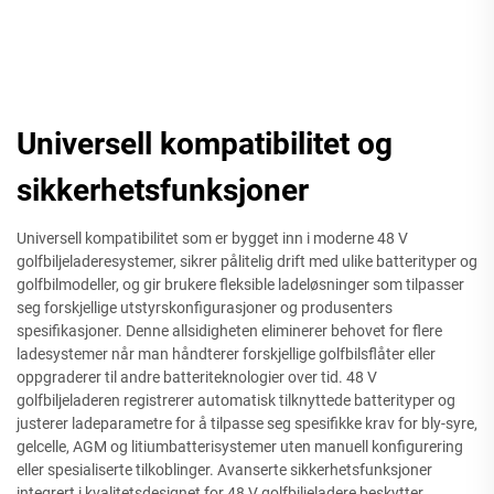
Universell kompatibilitet og
sikkerhetsfunksjoner
Universell kompatibilitet som er bygget inn i moderne 48 V
golfbiljeladeresystemer, sikrer pålitelig drift med ulike batterityper og
golfbilmodeller, og gir brukere fleksible ladeløsninger som tilpasser
seg forskjellige utstyrskonfigurasjoner og produsenters
spesifikasjoner. Denne allsidigheten eliminerer behovet for flere
ladesystemer når man håndterer forskjellige golfbilsflåter eller
oppgraderer til andre batteriteknologier over tid. 48 V
golfbiljeladeren registrerer automatisk tilknyttede batterityper og
justerer ladeparametre for å tilpasse seg spesifikke krav for bly-syre,
gelcelle, AGM og litiumbatterisystemer uten manuell konfigurering
eller spesialiserte tilkoblinger. Avanserte sikkerhetsfunksjoner
integrert i kvalitetsdesignet for 48 V golfbiljeladere beskytter