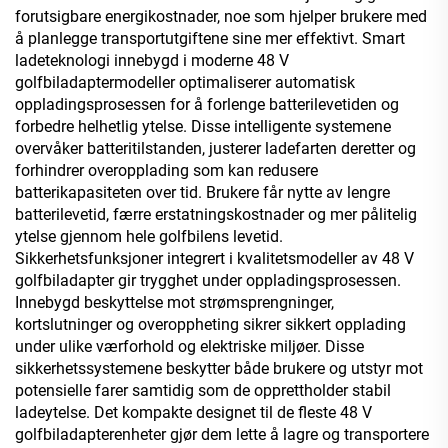
forutsigbare energikostnader, noe som hjelper brukere med
å planlegge transportutgiftene sine mer effektivt. Smart
ladeteknologi innebygd i moderne 48 V
golfbiladaptermodeller optimaliserer automatisk
oppladingsprosessen for å forlenge batterilevetiden og
forbedre helhetlig ytelse. Disse intelligente systemene
overvåker batteritilstanden, justerer ladefarten deretter og
forhindrer overopplading som kan redusere
batterikapasiteten over tid. Brukere får nytte av lengre
batterilevetid, færre erstatningskostnader og mer pålitelig
ytelse gjennom hele golfbilens levetid.
Sikkerhetsfunksjoner integrert i kvalitetsmodeller av 48 V
golfbiladapter gir trygghet under oppladingsprosessen.
Innebygd beskyttelse mot strømsprengninger,
kortslutninger og overoppheting sikrer sikkert opplading
under ulike værforhold og elektriske miljøer. Disse
sikkerhetssystemene beskytter både brukere og utstyr mot
potensielle farer samtidig som de opprettholder stabil
ladeytelse. Det kompakte designet til de fleste 48 V
golfbiladapterenheter gjør dem lette å lagre og transportere