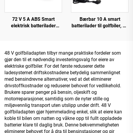
72 V 5 A ABS Smart
Bærbar 10 A smart
elektrisk batterilader
batterilader til golfbiler, 48
Litium 20S23S for Lifepo4
V 72 V, hurtiglading i
El-sykkel-lader 84 V 87,6 V
aluminiumsboks til bil og
88,2 V 72 V
motorsykkel
48 V golfbiladapten tilbyr mange praktiske fordeler som
gjør den til et nødvendig investeringsvalg for eiere av
elektriske golfbiler. For det første reduserer dette
ladesystemet driftskostnadene betydelig sammenlignet
med bensindrevne alternativer, ved at det eliminerer
drivstoffkostnader og reduserer behovet for vedlikehold.
Brukere sparer penger på bensin, oljeskift og
motorreparasjoner, samtidig som de nyter stille og
miljøvennlig transport uten utslipp under drift. 48 V
golfbiladapten gjør hjemmelading enkel, slik at eiere kan
koble til bilen om natten og våkne opp til fullt oppladede
batterier klare til daglig bruk. Denne bekvemmeligheten
eliminerer behovet for å dra til bensinstasjoner og gir