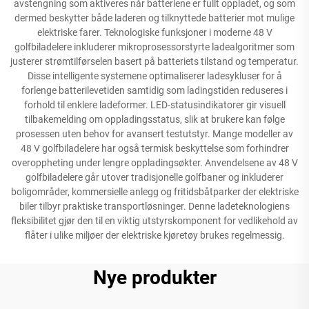
avstengning som aktiveres når batteriene er fullt oppladet, og som
dermed beskytter både laderen og tilknyttede batterier mot mulige
elektriske farer. Teknologiske funksjoner i moderne 48 V
golfbiladelere inkluderer mikroprosessorstyrte ladealgoritmer som
justerer strømtilførselen basert på batteriets tilstand og temperatur.
Disse intelligente systemene optimaliserer ladesykluser for å
forlenge batterilevetiden samtidig som ladingstiden reduseres i
forhold til enklere ladeformer. LED-statusindikatorer gir visuell
tilbakemelding om oppladingsstatus, slik at brukere kan følge
prosessen uten behov for avansert testutstyr. Mange modeller av
48 V golfbiladelere har også termisk beskyttelse som forhindrer
overoppheting under lengre oppladingsøkter. Anvendelsene av 48 V
golfbiladelere går utover tradisjonelle golfbaner og inkluderer
boligområder, kommersielle anlegg og fritidsbåtparker der elektriske
biler tilbyr praktiske transportløsninger. Denne ladeteknologiens
fleksibilitet gjør den til en viktig utstyrskomponent for vedlikehold av
flåter i ulike miljøer der elektriske kjøretøy brukes regelmessig.
Nye produkter