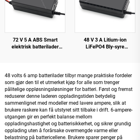
72 V 5 A ABS Smart
48 V 3 A Litium-ion
elektrisk batterilader
LiFePO4 Bly-syre
Litium 20S23S for Lifepo4
batterilader Automatisk 3
El-sykkel-lader 84 V 87,6 V
A 54,6 V 58,8 V med 150 W
88,2 V 72 V
DC-utgangsport Lifepo4-
batterilader
48 volts 6 amp batterilader tilbyr mange praktiske fordeler
som gjør den til et utmerket kjøp for alle som trenger
pålitelige oppløsningsløsninger for batteri. Først og fremst
reduserer denne laderen oppladingstiden betydelig
sammenlignet med modeller med lavere ampere, slik at
brukere raskere kan få utstyret sitt tilbake i drift. 6-ampere-
utgangen gir en perfekt balanse mellom
oppladingshastighet og batterisikkerhet, og sikrer grundig
opplading uten å forårsake overmengde varme eller
belastning på battericellene. Brukere sparer penger på