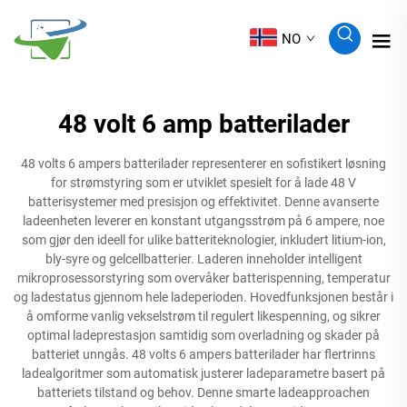
NO
48 volt 6 amp batterilader
48 volts 6 ampers batterilader representerer en sofistikert løsning
for strømstyring som er utviklet spesielt for å lade 48 V
batterisystemer med presisjon og effektivitet. Denne avanserte
ladeenheten leverer en konstant utgangsstrøm på 6 ampere, noe
som gjør den ideell for ulike batteriteknologier, inkludert litium-ion,
bly-syre og gelcellbatterier. Laderen inneholder intelligent
mikroprosessorstyring som overvåker batterispenning, temperatur
og ladestatus gjennom hele ladeperioden. Hovedfunksjonen består i
å omforme vanlig vekselstrøm til regulert likespenning, og sikrer
optimal ladeprestasjon samtidig som overladning og skader på
batteriet unngås. 48 volts 6 ampers batterilader har flertrinns
ladealgoritmer som automatisk justerer ladeparametre basert på
batteriets tilstand og behov. Denne smarte ladeapproachen