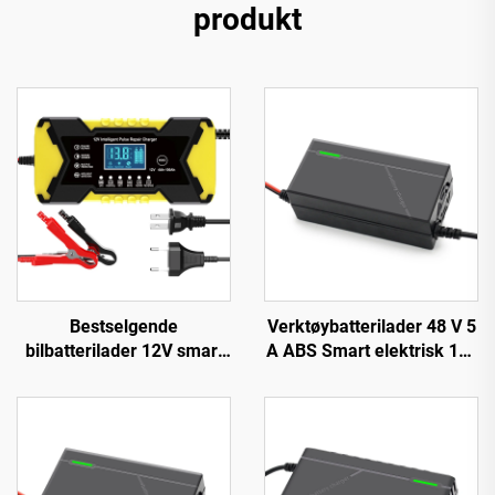
produkt
Bestselgende
Verktøybatterilader 48 V 5
bilbatterilader 12V smart
A ABS Smart elektrisk 14s
bly-syre
16s lader Lifepo4 El-
reparasjonsbatterilader,
sykkel-lader 54,6 V 58,8 V
intelligent pulsreparasjon
58,4 V
12V batterilader