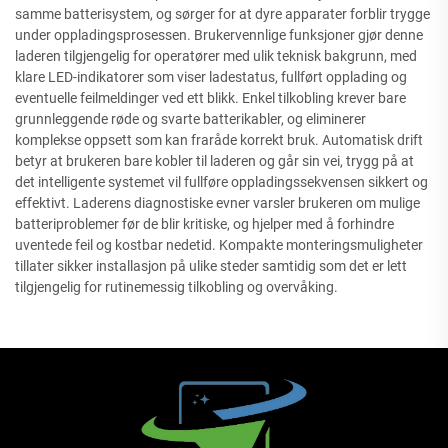
samme batterisystem, og sørger for at dyre apparater forblir trygge
under oppladingsprosessen. Brukervennlige funksjoner gjør denne
laderen tilgjengelig for operatører med ulik teknisk bakgrunn, med
klare LED-indikatorer som viser ladestatus, fullført opplading og
eventuelle feilmeldinger ved ett blikk. Enkel tilkobling krever bare
grunnleggende røde og svarte batterikabler, og eliminerer
komplekse oppsett som kan fraråde korrekt bruk. Automatisk drift
betyr at brukeren bare kobler til laderen og går sin vei, trygg på at
det intelligente systemet vil fullføre oppladingssekvensen sikkert og
effektivt. Laderens diagnostiske evner varsler brukeren om mulige
batteriproblemer før de blir kritiske, og hjelper med å forhindre
uventede feil og kostbar nedetid. Kompakte monteringsmuligheter
tillater sikker installasjon på ulike steder samtidig som det er lett
tilgjengelig for rutinemessig tilkobling og overvåking.