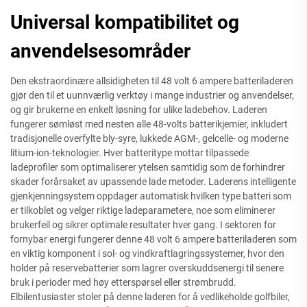
Universal kompatibilitet og
anvendelsesområder
Den ekstraordinære allsidigheten til 48 volt 6 ampere batteriladeren
gjør den til et uunnværlig verktøy i mange industrier og anvendelser,
og gir brukerne en enkelt løsning for ulike ladebehov. Laderen
fungerer sømløst med nesten alle 48-volts batterikjemier, inkludert
tradisjonelle overfylte bly-syre, lukkede AGM-, gelcelle- og moderne
litium-ion-teknologier. Hver batteritype mottar tilpassede
ladeprofiler som optimaliserer ytelsen samtidig som de forhindrer
skader forårsaket av upassende lade metoder. Laderens intelligente
gjenkjenningsystem oppdager automatisk hvilken type batteri som
er tilkoblet og velger riktige ladeparametere, noe som eliminerer
brukerfeil og sikrer optimale resultater hver gang. I sektoren for
fornybar energi fungerer denne 48 volt 6 ampere batteriladeren som
en viktig komponent i sol- og vindkraftlagringssystemer, hvor den
holder på reservebatterier som lagrer overskuddsenergi til senere
bruk i perioder med høy etterspørsel eller strømbrudd.
Elbilentusiaster stoler på denne laderen for å vedlikeholde golfbiler,