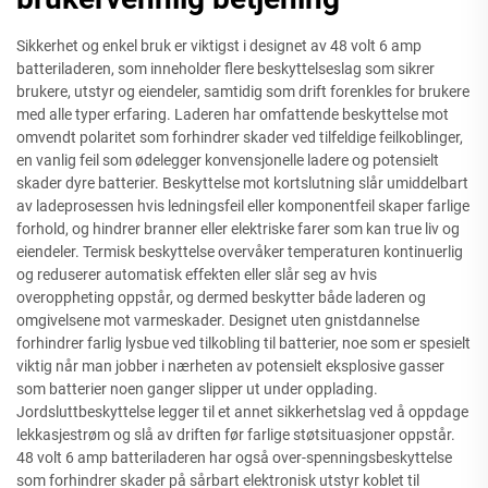
Sikkerhet og enkel bruk er viktigst i designet av 48 volt 6 amp
batteriladeren, som inneholder flere beskyttelseslag som sikrer
brukere, utstyr og eiendeler, samtidig som drift forenkles for brukere
med alle typer erfaring. Laderen har omfattende beskyttelse mot
omvendt polaritet som forhindrer skader ved tilfeldige feilkoblinger,
en vanlig feil som ødelegger konvensjonelle ladere og potensielt
skader dyre batterier. Beskyttelse mot kortslutning slår umiddelbart
av ladeprosessen hvis ledningsfeil eller komponentfeil skaper farlige
forhold, og hindrer branner eller elektriske farer som kan true liv og
eiendeler. Termisk beskyttelse overvåker temperaturen kontinuerlig
og reduserer automatisk effekten eller slår seg av hvis
overoppheting oppstår, og dermed beskytter både laderen og
omgivelsene mot varmeskader. Designet uten gnistdannelse
forhindrer farlig lysbue ved tilkobling til batterier, noe som er spesielt
viktig når man jobber i nærheten av potensielt eksplosive gasser
som batterier noen ganger slipper ut under opplading.
Jordsluttbeskyttelse legger til et annet sikkerhetslag ved å oppdage
lekkasjestrøm og slå av driften før farlige støtsituasjoner oppstår.
48 volt 6 amp batteriladeren har også over-spenningsbeskyttelse
som forhindrer skader på sårbart elektronisk utstyr koblet til