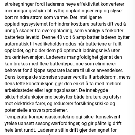
strølregninger fordi laderens høye effektivitet konverterer
mer inngangsstrøm til nyttig oppladingsenergi og sløser
bort mindre strøm som varme. Det intelligente
oppladingssystemet forhindrer kostbare batteriskift ved å
unngå skader fra overopplading, som vanligvis forkorter
batteriets levetid. Denne 48 volt 6 amp batteriladeren bytter
automatisk til vedlikeholdsmodus når batteriene er fullt
oppladet, og holder dem på optimalt ladningsnivå uten
brukerintervensjon. Laderens mangfoldighet gjør at den
kan brukes med flere batterityper, noe som eliminerer
behovet for å kjøpe separate ladere til ulike anvendelser.
Dens kompakte størrelse sparer verdifullt arbeidsrom, mens
dens lette konstruksjon gjør den enkel å ta med mellom
arbeidssteder eller lagringsplasser. De innebygde
sikkerhetsfunksjonene beskytter både brukere og utstyr
mot elektriske farer, og reduserer forsikringsrisiko og
potensielle ansvarsproblemer.
Temperaturkompensasjonsteknologi sikrer konsekvent
ytelse uansett sesongværfordringer, og gir pålitelig drift
hele året rundt. Laderens stille drift gjør den egnet for