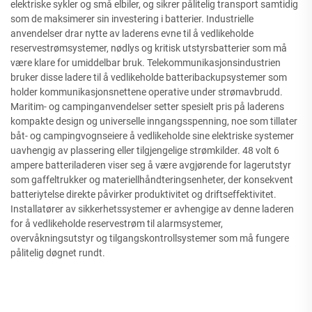
elektriske sykler og små elbiler, og sikrer pålitelig transport samtidig
som de maksimerer sin investering i batterier. Industrielle
anvendelser drar nytte av laderens evne til å vedlikeholde
reservestrømsystemer, nødlys og kritisk utstyrsbatterier som må
være klare for umiddelbar bruk. Telekommunikasjonsindustrien
bruker disse ladere til å vedlikeholde batteribackupsystemer som
holder kommunikasjonsnettene operative under strømavbrudd.
Maritim- og campinganvendelser setter spesielt pris på laderens
kompakte design og universelle inngangsspenning, noe som tillater
båt- og campingvognseiere å vedlikeholde sine elektriske systemer
uavhengig av plassering eller tilgjengelige strømkilder. 48 volt 6
ampere batteriladeren viser seg å være avgjørende for lagerutstyr
som gaffeltrukker og materiellhåndteringsenheter, der konsekvent
batteriytelse direkte påvirker produktivitet og driftseffektivitet.
Installatører av sikkerhetssystemer er avhengige av denne laderen
for å vedlikeholde reservestrøm til alarmsystemer,
overvåkningsutstyr og tilgangskontrollsystemer som må fungere
pålitelig døgnet rundt.