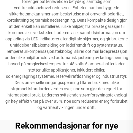
forlenger batterilevetiden betydelig samtidig som
vedlikeholdsbehovet reduseres. Enheten har innebyggede
sikkerhetsmekanismer som beskyttelse mot omvendt polaritet,
kortslutning og termisk nedstengning. Dens kompakte design gjør
at den enkelt kan installeres i ulike miljøer, fra private garasjer til
kommersielle verksteder. Laderen viser sanntidsinformasjon om
opplading via LED-indikatorer eller digitale skjermer, og gir brukerne
umiddelbar tilbakemelding om ladefremdrift og systemstatus.
Temperaturkompensasjonsteknologi sikrer optimal ladeprestasjon
under ulike miljøforhold ved automatisk justering av ladingspenning
basert på omgivelsestemperatur. 48 volts 6 ampers batterilader
støtter ulike applikasjoner, inkludert elbiler,
solenergilagringssystemer, reservekraftløsninger og industriutstyr.
Dens universelle inngangsspenning tillater bruk med ulike
strømnettstandarder verden over, noe som gjør den egnet for
internasjonal bruk. Laderens svitsjende strømforsyningsteknologi
gir høy effektivitet på over 85 %, noe som reduserer energiforbruket
og varmeutviklingen under drift.
Rekommendasjonar for nye