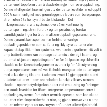
batteriene i toppform uten å skade dem gjennom overoppladning.
Denne intelligente tilnærmingen utvider batterilevetiden med opptil
200 % sammenlignet med grunnleggende ladere som bare pumpet
strøm uten å ta hensyn til batteritilstanden. Det
mikroprosessorstyrte systemet overvåker kontinuerlig
batterispenning, strømforbruk og temperatur, og foretar
sanntidsjusteringer for å optimalisere oppladingsparametrene.
Denne dynamiske responsevnen forhindrer vanlige
oppladingsproblemer som sulfatering i bly-syre-batterier eller
kapasitetstap i litium-ion-systemer. Avanserte algoritmer i 48 volt 6
amp batteriladeren kan oppdage batteriets alder og tilstand, og
automatisk justere oppladingsprofiler for å tilpasse seg eldre eller
skadde celler. Denne funksjonen er uvurderlig for flåtestyrere og
utstyrsoperatører som må vedlikeholde mangeartede batterilagre
med ulik alder og tilstand. Laderens evne til å gjenopprette sterkt
utladete batterier – som andre ladere kanskje ville avvise som
skadet – sparer betydelige kostnader ved erstatning og forlenger
den totale levetiden for flåten. Integrerte temperatursensorer i
oppladingssystemet forhindrer termisk løpeteppi som kan skade
batterier eller skape sikkerhetsrisiko, og gjør denne 48 volt 6 amp
batteriladeren egnet for ueventyret drift under ulike miljøforhold.