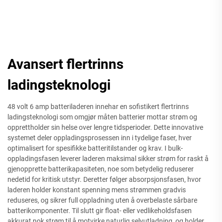
Avansert flertrinns
ladingsteknologi
48 volt 6 amp batteriladeren innehar en sofistikert flertrinns
ladingsteknologi som omgjør måten batterier mottar strøm og
opprettholder sin helse over lengre tidsperioder. Dette innovative
systemet deler oppladingsprosessen inn i tydelige faser, hver
optimalisert for spesifikke batteritilstander og krav. I bulk-
oppladingsfasen leverer laderen maksimal sikker strøm for raskt å
gjenopprette batterikapasiteten, noe som betydelig reduserer
nedetid for kritisk utstyr. Deretter følger absorpsjonsfasen, hvor
laderen holder konstant spenning mens strømmen gradvis
reduseres, og sikrer full oppladning uten å overbelaste sårbare
batterikomponenter. Til slutt gir float- eller vedlikeholdsfasen
akkurat nok strøm til å motvirke naturlig selvutladning, og holder